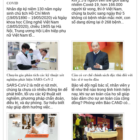
Khi 2.5 tr người trên thế giới đang
COVID
nhiễm Covid-19, hơn 166.000
Nhân dịp kỷ niệm 130 năm ngày
người tử vong, thì ở Việt Nam,
sinh chủ tịch Hồ Chí Minh
chúng ta bước sang ngày thứ 5
(19/05/1890 – 19/05/2020) và Ngày
không có bệnh nhân mắc mới, con
khoa học Công nghệ Việt Nam
số đang dừng lại ở 268 bệnh...
(18/05/2020), chiều 19/05 tại Hà
Nội, Trung ương Hội Liên hiệp phụ
nữ Việt Nam tổ...
Chuyên gia phân tích các kỹ thuật xét
Cần có cơ chế chính sách đặc thù đối với
nghiệm phát hiện SARS-CoV-2
bác sĩ ở tuyến đầu
SARS-CoV-2 là một vi rút mới,
Bảo vệ đội ngũ bác sĩ, nhân viên y
chúng ta chưa có nhiều thông tin để
tế như thế nào trong tình hình hiện
phát triển, tối ưu các kỹ thuật xét
nay, khi sự an toàn của họ sẽ giúp
nghiệm, phương pháp chẩn đoán,
bảo đảm cho sự an toàn của cộng
điều trị, và dự phòng. Sự hiểu biết
đồng? Phóng viên Báo CAND có...
này giúp định hướng việc...