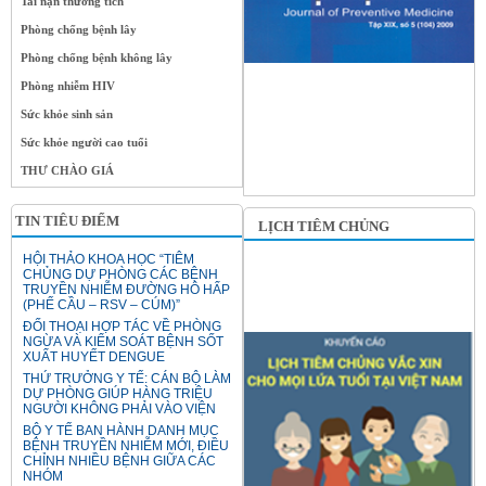
Tai nạn thương tích
Phòng chống bệnh lây
Phòng chống bệnh không lây
Phòng nhiễm HIV
Sức khỏe sinh sản
Sức khỏe người cao tuổi
THƯ CHÀO GIÁ
TIN TIÊU ĐIỂM
LỊCH TIÊM CHỦNG
HỘI THẢO KHOA HỌC “TIÊM
CHỦNG DỰ PHÒNG CÁC BỆNH
TRUYỀN NHIỄM ĐƯỜNG HÔ HẤP
(PHẾ CẦU – RSV – CÚM)”
ĐỐI THOẠI HỢP TÁC VỀ PHÒNG
NGỪA VÀ KIỂM SOÁT BỆNH SỐT
XUẤT HUYẾT DENGUE
THỨ TRƯỞNG Y TẾ: CÁN BỘ LÀM
DỰ PHÒNG GIÚP HÀNG TRIỆU
NGƯỜI KHÔNG PHẢI VÀO VIỆN
BỘ Y TẾ BAN HÀNH DANH MỤC
BỆNH TRUYỀN NHIỄM MỚI, ĐIỀU
CHỈNH NHIỀU BỆNH GIỮA CÁC
NHÓM