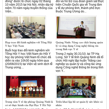
đồng” được tổ chức ngày 02 tháng
đổi và hỗ trợ của đoàn giám sát thực
10 năm 2015 tại Hà Nội, nhân dịp kỷ
hiện Chuẩn Quốc gia về Trung tâm
niệm 70 năm ngày truyền thống của
y tế dự phòng tỉnh, thành phố trực
Viện...
thuộc Trung Ương do...
Họp trao đổi kinh nghiệm với Tổng Hội
Quảng Ninh: Nâng cao chất lượng quản
Y học Việt Nam
lý và ứng dụng Công nghệ thông tin
trong lĩnh vực Y tế
Buổi họp trao đổi kinh nghiệm với
Tổng Hội Y học Việt Nam do Hội Y
Trong 2 ngày 30,31/10, tại TP Hạ
học dự phòng Việt Nam tổ chức đã
Long, Sở Y tế tỉnh Quảng Ninh đã tổ
diễn ra vào 10h30 ngày hôm qua
chức Hội nghị tập huấn “Nâng cao
(20/08/2015) tại Viện vệ sinh dịch tễ
nghiệp vụ quản lý và công tác ứng
Trung ương....
dụng Công nghệ thông tin trong lĩnh
vực Y...
Trung tâm Y tế dự phòng Quảng Ninh là
Triển khai lập hồ sơ quản lý sức khỏe cá
cơ sở thực hành của Đại Học Y Hà Nội
nhân