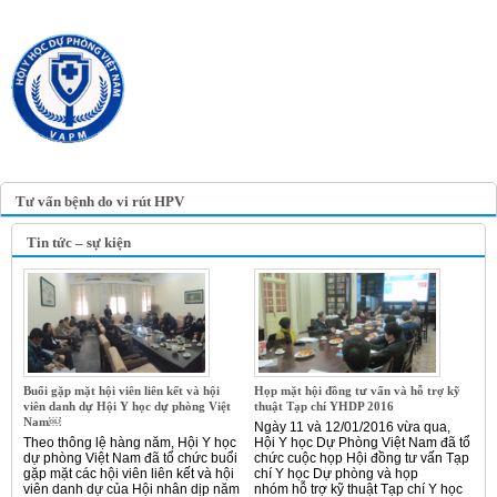
TRANG TIN ĐIỆN TỬ
HỘI Y HỌC DỰ PHÒNG
VIỆT NAM
VIETNAM ASSOCIATION OF
PREVENTIVE MEDICINE
Tư vấn bệnh do vi rút HPV
Tin tức – sự kiện
Buổi gặp mặt hội viên liên kết và hội
Họp mặt hội đồng tư vấn và hỗ trợ kỹ
viên danh dự Hội Y học dự phòng Việt
thuật Tạp chí YHDP 2016
Nam￼
Ngày 11 và 12/01/2016 vừa qua,
Theo thông lệ hàng năm, Hội Y học
Hội Y học Dự Phòng Việt Nam đã tổ
dự phòng Việt Nam đã tổ chức buổi
chức cuộc họp Hội đồng tư vấn Tạp
gặp mặt các hội viên liên kết và hội
chí Y học Dự phòng và họp
viên danh dự của Hội nhân dịp năm
nhóm hỗ trợ kỹ thuật Tạp chí Y học