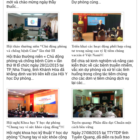
mới và chào mừng ngày thầy
Dự phòng cùng...
thuốc...
Hội thảo thường niên “Chủ động phòng
Triển khai các hoạt động phối hợp công
và chống bệnh Cúm” lần thứ III
tư trong nâng cao tỷ lệ tiêm chủng
vacxin ở Việt Nam￼
Hội thảo thường niên « Chủ động
phòng và chống bệnh Cúm » lần
Để chia sẻ kinh nghiệm và nâng cao
thứ III tổ chức ngày 28/11/2015 tại
kiến thức về các bệnh truyền nhiễm,
TP. Nha Trang, tỉnh Khánh Hòa đã
vắc xin dự phòng và xử trí các tình
khẳng định vai trò liên kết của Hội Y
huống trong công tác tiêm chủng
học Dự phòng...
cho các đơn vị tiêm chủng dịch vụ
tại các...
Hội nghị Khoa học Y học dự phòng
Tuyên quang: Phấn đấu đạt Chuẩn một
“Chung tay vì sức khỏe cộng đồng”￼
cách bền vững
Hội nghị khoa học kỹ thuật Y học dự
Ngày 27/08/2015 tại TTYTDP tỉnh
phòng “Chung tay vì sức khỏe cộng
Tuyên Quang, đã diễn ra buổi trao