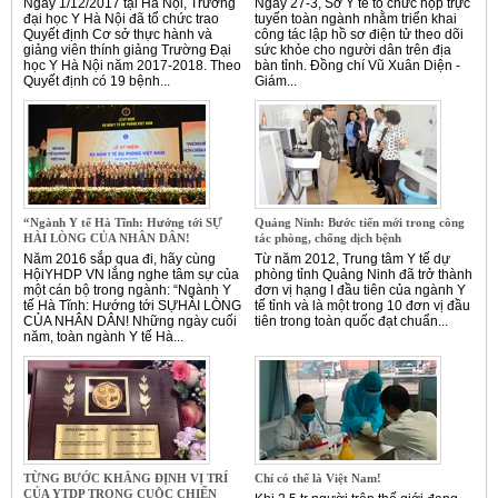
Ngày 1/12/2017 tại Hà Nội, Trường
Ngày 27-3, Sở Y tế tổ chức họp trực
đại học Y Hà Nội đã tổ chức trao
tuyến toàn ngành nhằm triển khai
Quyết định Cơ sở thực hành và
công tác lập hồ sơ điện tử theo dõi
giảng viên thính giảng Trường Đại
sức khỏe cho người dân trên địa
học Y Hà Nội năm 2017-2018. Theo
bàn tỉnh. Đồng chí Vũ Xuân Diện -
Quyết định có 19 bệnh...
Giám...
“Ngành Y tế Hà Tĩnh: Hướng tới SỰ
Quảng Ninh: Bước tiến mới trong công
HÀI LÒNG CỦA NHÂN DÂN!
tác phòng, chống dịch bệnh
Năm 2016 sắp qua đi, hãy cùng
Từ năm 2012, Trung tâm Y tế dự
HộiYHDP VN lắng nghe tâm sự của
phòng tỉnh Quảng Ninh đã trở thành
một cán bộ trong ngành: “Ngành Y
đơn vị hạng I đầu tiên của ngành Y
tế Hà Tĩnh: Hướng tới SỰHÀI LÒNG
tế tỉnh và là một trong 10 đơn vị đầu
CỦA NHÂN DÂN! Những ngày cuối
tiên trong toàn quốc đạt chuẩn...
năm, toàn ngành Y tế Hà...
TỪNG BƯỚC KHẲNG ĐỊNH VỊ TRÍ
Chỉ có thể là Việt Nam!
CỦA YTDP TRONG CUỘC CHIẾN