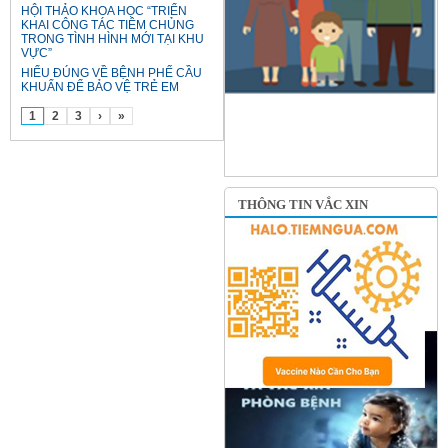
HỘI THẢO KHOA HỌC “TRIỂN
KHAI CÔNG TÁC TIÊM CHỦNG
TRONG TÌNH HÌNH MỚI TẠI KHU
VỰC”
HIỂU ĐÚNG VỀ BỆNH PHẾ CẦU
KHUẨN ĐỂ BẢO VỆ TRẺ EM
1
2
3
›
»
THÔNG TIN VẮC XIN