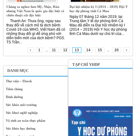
Chúng ta ngheo hơn Mỹ, Nhật, Hàn
Đại hội nhiệm kỳ I (2014 – 2019) Hội Y
nhưng Việt Nam là quốc gia đặc biệt có
học dự phòng tỉnh Cà Mau
chiến thuật rất đặc biệt
Ngày 07 tháng 12 năm 2019, tại
Thanh An: Thưa ông, ngay sau
Trung tâm Y tế dự phòng tỉnh Cà
thay đổi về cách mô tả dịch bệnh
Mau đã diễn ra Đại hội nhiệm kỳ I
Covid-19 của WHO, Việt Nam đã có
(2014 – 2019) Hội Y học dự phòng
những thay đổi gì để ứng phó với
tỉnh Cà Mau dưới sự chủ trì của...
diễn biến mới của dịch bệnh? PGS.
TS Trần...
1
...
11
12
13
14
15
...
20
TẠP CHÍ YHDP
DANH MỤC
Thư viện – Ebook
Tiêm chủng
Dinh dưỡng
Sức khỏe môi trường
Sức khoẻ nghề nghiệp
Vệ sinh an toàn thực phẩm
Sức khỏe học đường