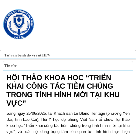
TRANG TIN ĐIỆN TỬ
HỘI Y HỌC DỰ PHÒNG
VIỆT NAM
VIETNAM ASSOCIATION OF
PREVENTIVE MEDICINE
Tư vấn bệnh do vi rút HPV
Tin tức
HỘI THẢO KHOA HỌC “TRIỂN
KHAI CÔNG TÁC TIÊM CHỦNG
TRONG TÌNH HÌNH MỚI TẠI KHU
VỰC”
Sáng ngày 26/06/2026, tại Khách sạn Le Blanc Heritage (phường Yên
Bái, tỉnh Lào Cai), Hội Y học dự phòng Việt Nam tổ chức Hội thảo
khoa học “Triển khai công tác tiêm chủng trong tình hình mới tại khu
vực”, với các nội dung trọng tâm liên quan tới tình hình thực hiện