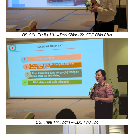
BS.CKI. Từ Bá Hải –
Phó Giám đốc CDC Điện Biên
BS. Triệu Thị Thơm –
CDC Phú Thọ