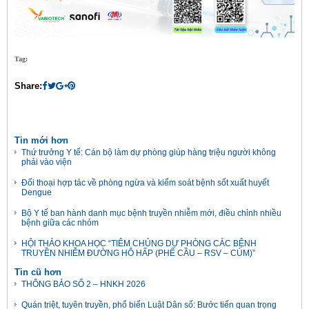
Tag:
Share:
Tin mới hơn
Thứ trưởng Y tế: Cán bộ làm dự phòng giúp hàng triệu người không
phải vào viện
Đối thoại hợp tác về phòng ngừa và kiểm soát bệnh sốt xuất huyết
Dengue
Bộ Y tế ban hành danh mục bệnh truyền nhiễm mới, điều chỉnh nhiều
bệnh giữa các nhóm
HỘI THẢO KHOA HỌC “TIÊM CHỦNG DỰ PHÒNG CÁC BỆNH
TRUYỀN NHIỄM ĐƯỜNG HÔ HẤP (PHẾ CẦU – RSV – CÚM)”
Tin cũ hơn
THÔNG BÁO SỐ 2 – HNKH 2026
Quán triệt, tuyên truyền, phổ biến Luật Dân số: Bước tiến quan trọng