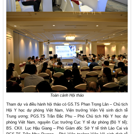
Toàn cảnh Hội thảo
Tham dự và điều hành hội thảo có GS.TS Phan Trọng Lân – Chủ tịch
Hội Y học dự phòng Việt Nam, Viện trưởng Viện Vệ sinh dịch tễ
Trung ương; PGS.TS Trần Đắc Phu – Phó Chủ tịch Hội Y học dự
phòng Việt Nam, nguyên Cục trưởng Cục Y tế dự phòng (Bộ Y tế);
BS. CKII. Lục Hậu Giang – Phó Giám đốc Sở Y tế tỉnh Lào Cai và