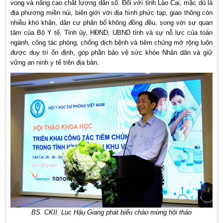
vong và nâng cao chất lượng dân số. Đối với tỉnh Lào Cai, mặc dù là
địa phương miền núi, biên giới với địa hình phức tạp, giao thông còn
nhiều khó khăn, dân cư phân bố không đồng đều, song với sự quan
tâm của Bộ Y tế, Tỉnh ủy, HĐND, UBND tỉnh và sự nỗ lực của toàn
ngành, công tác phòng, chống dịch bệnh và tiêm chủng mở rộng luôn
được duy trì ổn định, góp phần bảo vệ sức khỏe Nhân dân và giữ
vững an ninh y tế trên địa bàn.
BS. CKII. Lục Hậu Giang phát biểu chào mừng hội thảo