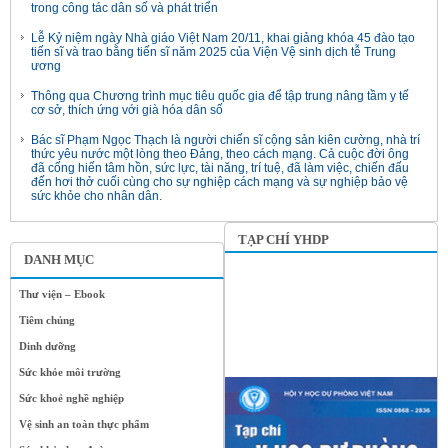
trong công tác dân số và phát triển
Lễ Kỷ niệm ngày Nhà giáo Việt Nam 20/11, khai giảng khóa 45 đào tạo
tiến sĩ và trao bằng tiến sĩ năm 2025 của Viện Vệ sinh dịch tễ Trung
ương
Thông qua Chương trình mục tiêu quốc gia để tập trung nâng tầm y tế
cơ sở, thích ứng với già hóa dân số
Bác sĩ Phạm Ngọc Thạch là người chiến sĩ cộng sản kiên cường, nhà trí
thức yêu nước một lòng theo Đảng, theo cách mạng. Cả cuộc đời ông
đã cống hiến tâm hồn, sức lực, tài năng, trí tuệ, đã làm việc, chiến đấu
đến hơi thở cuối cùng cho sự nghiệp cách mạng và sự nghiệp bảo vệ
sức khỏe cho nhân dân.
TẠP CHÍ YHDP
DANH MỤC
Thư viện – Ebook
Tiêm chủng
Dinh dưỡng
Sức khỏe môi trường
Sức khoẻ nghề nghiệp
Vệ sinh an toàn thực phẩm