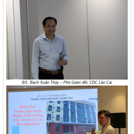
BS
.
Bạch Xuân Thủy –
Phó Giám đốc CDC Lào Cai