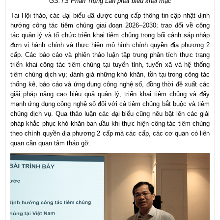
GS.TS Phan Trọng Lân phát biểu khai mạc
Tại Hội thảo, các đại biểu đã được cung cấp thông tin cập nhật định
hướng công tác tiêm chủng giai đoạn 2026–2030; trao đổi về công
tác quản lý và tổ chức triển khai tiêm chủng trong bối cảnh sáp nhập
đơn vị hành chính và thực hiện mô hình chính quyền địa phương 2
cấp. Các báo cáo và phiên thảo luận tập trung phân tích thực trạng
triển khai công tác tiêm chủng tại tuyến tỉnh, tuyến xã và hệ thống
tiêm chủng dịch vụ; đánh giá những khó khăn, tồn tại trong công tác
thống kê, báo cáo và ứng dụng công nghệ số, đồng thời đề xuất các
giải pháp nâng cao hiệu quả quản lý, triển khai tiêm chủng và đẩy
mạnh ứng dụng công nghệ số đối với cả tiêm chủng bắt buộc và tiêm
chủng dịch vụ. Qua thảo luận các đại biểu cũng nêu bật lên các giải
pháp khắc phục khó khăn ban đầu khi thực hiện công tác tiêm chủng
theo chính quyền địa phương 2 cấp mà các cấp, các cơ quan có liên
quan cần quan tâm tháo gỡ.