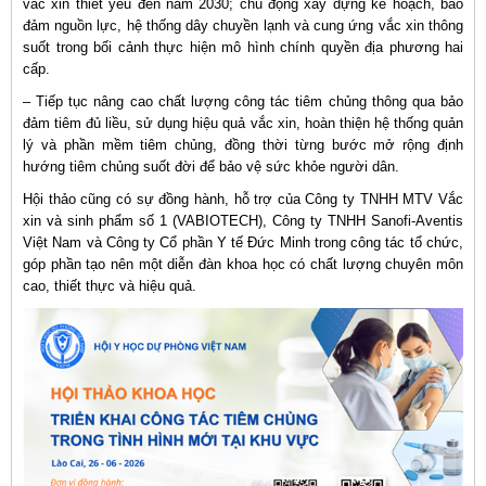
vắc xin thiết yếu đến năm 2030; chủ động xây dựng kế hoạch, bảo
đảm nguồn lực, hệ thống dây chuyền lạnh và cung ứng vắc xin thông
suốt trong bối cảnh thực hiện mô hình chính quyền địa phương hai
cấp.
– Tiếp tục nâng cao chất lượng công tác tiêm chủng thông qua bảo
đảm tiêm đủ liều, sử dụng hiệu quả vắc xin, hoàn thiện hệ thống quản
lý và phần mềm tiêm chủng, đồng thời từng bước mở rộng định
hướng tiêm chủng suốt đời để bảo vệ sức khỏe người dân.
Hội thảo cũng có sự đồng hành, hỗ trợ của Công ty TNHH MTV Vắc
xin và sinh phẩm số 1 (VABIOTECH), Công ty TNHH Sanofi-Aventis
Việt Nam và Công ty Cổ phần Y tế Đức Minh trong công tác tổ chức,
góp phần tạo nên một diễn đàn khoa học có chất lượng chuyên môn
cao, thiết thực và hiệu quả.