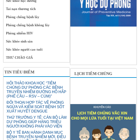
Sức khỏe học đường
Tai nạn thương tích
Phòng chống bệnh lây
Phòng chống bệnh không lây
Phòng nhiễm HIV
Sức khỏe sinh sản
Sức khỏe người cao tuổi
THƯ CHÀO GIÁ
TIN TIÊU ĐIỂM
LỊCH TIÊM CHỦNG
HỘI THẢO KHOA HỌC “TIÊM
CHỦNG DỰ PHÒNG CÁC BỆNH
TRUYỀN NHIỄM ĐƯỜNG HÔ HẤP
(PHẾ CẦU – RSV – CÚM)”
ĐỐI THOẠI HỢP TÁC VỀ PHÒNG
NGỪA VÀ KIỂM SOÁT BỆNH SỐT
XUẤT HUYẾT DENGUE
THỨ TRƯỞNG Y TẾ: CÁN BỘ LÀM
DỰ PHÒNG GIÚP HÀNG TRIỆU
NGƯỜI KHÔNG PHẢI VÀO VIỆN
BỘ Y TẾ BAN HÀNH DANH MỤC
BỆNH TRUYỀN NHIỄM MỚI, ĐIỀU