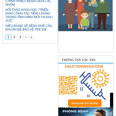
CHỈNH NHIỀU BỆNH GIỮA CÁC
NHÓM
HỘI THẢO KHOA HỌC “TRIỂN
KHAI CÔNG TÁC TIÊM CHỦNG
TRONG TÌNH HÌNH MỚI TẠI KHU
VỰC”
HIỂU ĐÚNG VỀ BỆNH PHẾ CẦU
KHUẨN ĐỂ BẢO VỆ TRẺ EM
1
2
3
›
»
THÔNG TIN VẮC XIN