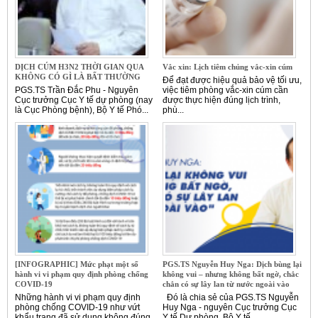
DỊCH CÚM H3N2 THỜI GIAN QUA
Vắc xin: Lịch tiêm chủng vắc-xin cúm
KHÔNG CÓ GÌ LÀ BẤT THƯỜNG
Để đạt được hiệu quả bảo vệ tối ưu,
PGS.TS Trần Đắc Phu - Nguyên
việc tiêm phòng vắc-xin cúm cần
Cục trưởng Cục Y tế dự phòng (nay
được thực hiện đúng lịch trình,
là Cục Phòng bệnh), Bộ Y tế Phó...
phù...
[INFOGRAPHIC] Mức phạt một số
PGS.TS Nguyễn Huy Nga: Dịch bùng lại
hành vi vi phạm quy định phòng chống
không vui – nhưng không bất ngờ, chắc
COVID-19
chắn có sự lây lan từ nước ngoài vào
Những hành vi vi phạm quy định
Đó là chia sẻ của PGS.TS Nguyễn
phòng chống COVID-19 như vứt
Huy Nga - nguyên Cục trưởng Cục
khẩu trang đã sử dụng không đúng
Y tế Dự phòng, Bộ Y tế...