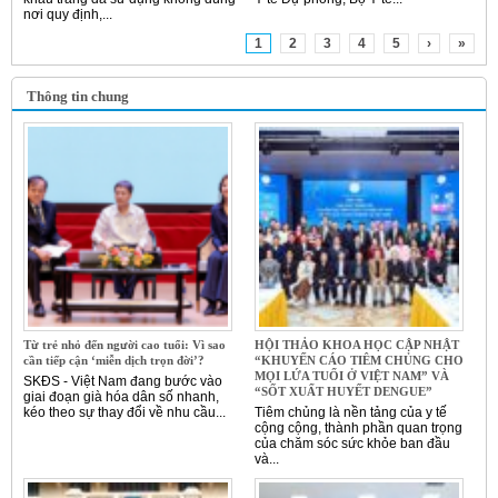
nơi quy định,...
1
2
3
4
5
›
»
Thông tin chung
Từ trẻ nhỏ đến người cao tuổi: Vì sao
HỘI THẢO KHOA HỌC CẬP NHẬT
cần tiếp cận ‘miễn dịch trọn đời’?
“KHUYẾN CÁO TIÊM CHỦNG CHO
MỌI LỨA TUỔI Ở VIỆT NAM” VÀ
SKĐS - Việt Nam đang bước vào
“SỐT XUẤT HUYẾT DENGUE”
giai đoạn già hóa dân số nhanh,
kéo theo sự thay đổi về nhu cầu...
Tiêm chủng là nền tảng của y tế
cộng cộng, thành phần quan trọng
của chăm sóc sức khỏe ban đầu
và...