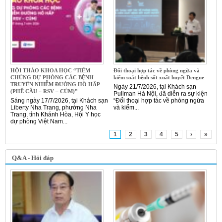
HỘI THẢO KHOA HỌC “TIÊM
Đối thoại hợp tác về phòng ngừa và
CHỦNG DỰ PHÒNG CÁC BỆNH
kiểm soát bệnh sốt xuất huyết Dengue
TRUYỀN NHIỄM ĐƯỜNG HÔ HẤP
Ngày 21/7/2026, tại Khách sạn
(PHẾ CẦU – RSV – CÚM)”
Pullman Hà Nội, đã diễn ra sự kiện
Sáng ngày 17/7/2026, tại Khách sạn
“Đối thoại hợp tác về phòng ngừa
Liberty Nha Trang, phường Nha
và kiểm...
Trang, tỉnh Khánh Hòa, Hội Y học
dự phòng Việt Nam...
1
2
3
4
5
›
»
Q&A - Hỏi đáp