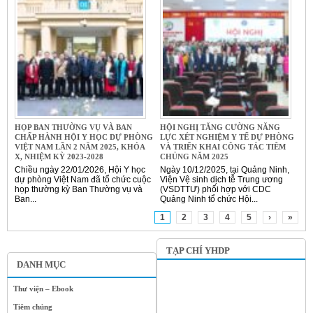
HỌP BAN THƯỜNG VỤ VÀ BAN
HỘI NGHỊ TĂNG CƯỜNG NĂNG
CHẤP HÀNH HỘI Y HỌC DỰ PHÒNG
LỰC XÉT NGHIỆM Y TẾ DỰ PHÒNG
VIỆT NAM LẦN 2 NĂM 2025, KHÓA
VÀ TRIỂN KHAI CÔNG TÁC TIÊM
X, NHIỆM KỲ 2023-2028
CHỦNG NĂM 2025
Chiều ngày 22/01/2026, Hội Y học
Ngày 10/12/2025, tại Quảng Ninh,
dự phòng Việt Nam đã tổ chức cuộc
Viện Vệ sinh dịch tễ Trung ương
họp thường kỳ Ban Thường vụ và
(VSDTTƯ) phối hợp với CDC
Ban...
Quảng Ninh tổ chức Hội...
1
2
3
4
5
›
»
TẠP CHÍ YHDP
DANH MỤC
Thư viện – Ebook
Tiêm chủng