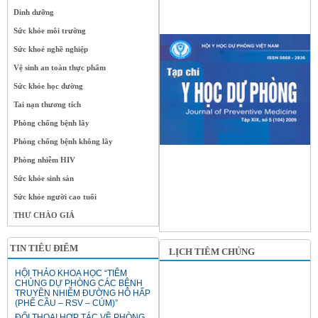
Dinh dưỡng
Sức khỏe môi trường
Sức khoẻ nghề nghiệp
Vệ sinh an toàn thực phẩm
Sức khỏe học đường
Tai nạn thương tích
Phòng chống bệnh lây
Phòng chống bệnh không lây
Phòng nhiễm HIV
Sức khỏe sinh sản
Sức khỏe người cao tuổi
THƯ CHÀO GIÁ
TIN TIÊU ĐIỂM
LỊCH TIÊM CHỦNG
HỘI THẢO KHOA HỌC “TIÊM
CHỦNG DỰ PHÒNG CÁC BỆNH
TRUYỀN NHIỄM ĐƯỜNG HÔ HẤP
(PHẾ CẦU – RSV – CÚM)”
ĐỐI THOẠI HỢP TÁC VỀ PHÒNG