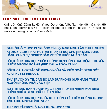
THƯ MỜI TÀI TRỢ HỘI THẢO
Kính gửi: Quý Công ty, Hội Y học Dự phòng Việt Nam dự kiến tổ chức Hội
thảo khoa học với chủ đề “Tiêm chủng phòng bệnh cho người lớn, người cao
tuổi và nhóm nguy cơ cao”, mục đích...
NỔI BẬT
ĐẠI HỘI HỘI Y HỌC DỰ PHÒNG TỈNH QUẢNG NINH LẦN THỨ II, NHIỆM
KỲ 2026–2030: PHÁT HUY VAI TRÒ KẾT NỐI CHUYÊN MÔN, ĐỒNG
HÀNH CÙNG SỰ NGHIỆP BẢO VỆ SỨC KHỎE NHÂN DÂN
HỘI THẢO KHOA HỌC “TIÊM CHỦNG DỰ PHÒNG CÁC BỆNH TRUYỀN
NHIỄM ĐƯỜNG HÔ HẤP (PHẾ CẦU – RSV – CÚM)”
ĐỐI THOẠI HỢP TÁC VỀ PHÒNG NGỪA VÀ KIỂM SOÁT BỆNH SỐT
XUẤT HUYẾT DENGUE
THỨ TRƯỞNG Y TẾ: CÁN BỘ LÀM DỰ PHÒNG GIÚP HÀNG TRIỆU
NGƯỜI KHÔNG PHẢI VÀO VIỆN
BỘ Y TẾ BAN HÀNH DANH MỤC BỆNH TRUYỀN NHIỄM MỚI, ĐIỀU
CHỈNH NHIỀU BỆNH GIỮA CÁC NHÓM
HỘI THẢO KHOA HỌC “TRIỂN KHAI CÔNG TÁC TIÊM CHỦNG TRONG
TÌNH HÌNH MỚI TẠI KHU VỰC”
THƯ MỜI TÀI TRỢ HỘI NGHỊ KHOA HỌC 2026