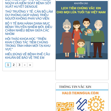
NGỪA VÀ KIỂM SOÁT BỆNH SỐT
XUẤT HUYẾT DENGUE
THỨ TRƯỞNG Y TẾ: CÁN BỘ LÀM
DỰ PHÒNG GIÚP HÀNG TRIỆU
NGƯỜI KHÔNG PHẢI VÀO VIỆN
BỘ Y TẾ BAN HÀNH DANH MỤC
BỆNH TRUYỀN NHIỄM MỚI, ĐIỀU
CHỈNH NHIỀU BỆNH GIỮA CÁC
NHÓM
HỘI THẢO KHOA HỌC “TRIỂN
KHAI CÔNG TÁC TIÊM CHỦNG
TRONG TÌNH HÌNH MỚI TẠI KHU
VỰC”
HIỂU ĐÚNG VỀ BỆNH PHẾ CẦU
KHUẨN ĐỂ BẢO VỆ TRẺ EM
1
2
3
›
»
THÔNG TIN VẮC XIN