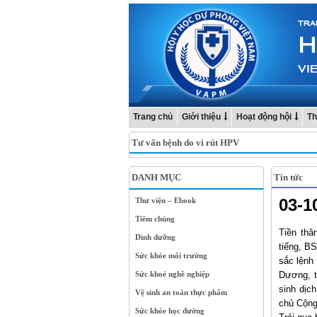
Trang chủ
Giới thiệu
Hoạt động hội
Th
Tư vấn bệnh do vi rút HPV
DANH MỤC
Tin tức
03-1
Thư viện – Ebook
Tiêm chủng
Tiền thâ
Dinh dưỡng
tiếng, B
Sức khỏe môi trường
sắc lệnh
Sức khoẻ nghề nghiệp
Dương, t
sinh dịc
Vệ sinh an toàn thực phẩm
chủ Cộng
Sức khỏe học đường