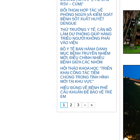
RSV – CÚM)”
ĐỐI THOẠI HỢP TÁC VỀ
PHÒNG NGỪA VÀ KIỂM SOÁT
BỆNH SỐT XUẤT HUYẾT
DENGUE
THỨ TRƯỞNG Y TẾ: CÁN BỘ
LÀM DỰ PHÒNG GIÚP HÀNG
TRIỆU NGƯỜI KHÔNG PHẢI
VÀO VIỆN
BỘ Y TẾ BAN HÀNH DANH
MỤC BỆNH TRUYỀN NHIỄM
MỚI, ĐIỀU CHỈNH NHIỀU
BỆNH GIỮA CÁC NHÓM
HỘI THẢO KHOA HỌC “TRIỂN
KHAI CÔNG TÁC TIÊM
CHỦNG TRONG TÌNH HÌNH
MỚI TẠI KHU VỰC”
HIỂU ĐÚNG VỀ BỆNH PHẾ
CẦU KHUẨN ĐỂ BẢO VỆ TRẺ
EM
1
2
3
›
»