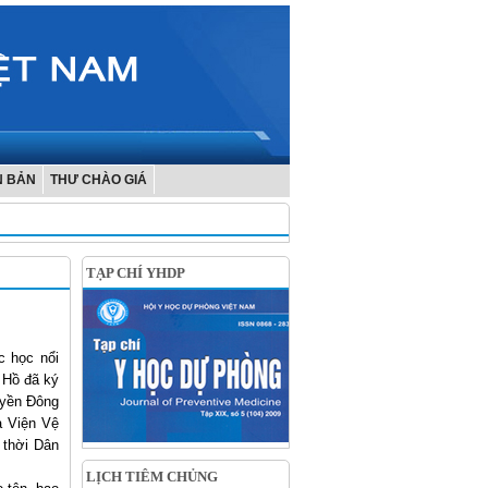
N BẢN
THƯ CHÀO GIÁ
TẠP CHÍ YHDP
c học nổi
 Hồ đã ký
uyền Đông
a Viện Vệ
 thời Dân
LỊCH TIÊM CHỦNG