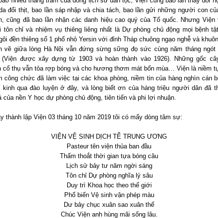
bao nhiêu thăng trầm của dòng lịch sử dân tộc, Viện cũng bao lần thay đổi h
 da đổi thịt, bao lần sáp nhập và chia tách, bao lần gửi những người con củ
ến, cũng đã bao lần nhận các danh hiệu cao quý của Tổ quốc. Nhưng Viện 
i tôn chỉ và nhiệm vụ thiêng liêng nhất là Dự phòng chủ động mọi bệnh tậ
gôi đền thiêng số 1 phố nhỏ Yersin với đỉnh Tháp chuông ngạo nghễ và khuôn
h vẽ giữa lòng Hà Nội vẫn đứng sừng sững đọ sức cùng năm tháng ngót
 (Viện được xây dựng từ 1903 và hoàn thành vào 1926). Những gốc cây
n cổ thụ vẫn tỏa rợp bóng và cho hương thơm mát bốn mùa… Viện là niềm t
m công chức đã làm việc tại các khoa phòng, niềm tin của hàng nghìn cán b
 kinh qua đào luyện ở đây, và lòng biết ơn của hàng triệu người dân đã 
 của nền Y học dự phòng chủ động, tiên tiến và phi lợi nhuận.
y thành lập Viện 03 tháng 10 năm 2019 tôi có mấy dòng tâm sự:
VIỆN VỆ SINH DỊCH TỄ TRUNG ƯƠNG
Pasteur tên viện thủa ban đầu
Thấm thoắt thời gian tựa bóng câu
Lịch sử bảy tư năm ngời sáng
Tôn chỉ Dự phòng nghĩa lý sâu
Duy trì Khoa học theo thế giới
Phổ biến Vệ sinh vận phép màu
Dư bảy chục xuân sao xuân thế
Chúc Viện anh hùng mãi sống lâu.