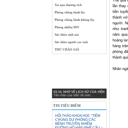
Trải qua 
Tai nạn thương tích
lần thay
tiền tuy
Phòng chống bệnh lây
thành vớ
Phòng chống bệnh không lây
người. N
Phòng nhiễm HIV
như tran
năm qua
Sức khỏe sinh sản
hoàng la
Sức khỏe người cao tuổi
hàng tră
THƯ CHÀO GIÁ
phòng đã
thành quả
Nhân ngà
03-10, NHỚ VỀ LỊCH SỬ CỦA VIỆN
Tiền thân của Viện Vệ sinh...
TIN TIÊU ĐIỂM
HỘI THẢO KHOA HỌC “TIÊM
CHỦNG DỰ PHÒNG CÁC
BỆNH TRUYỀN NHIỄM
ĐƯỜNG HÔ HẤP (PHẾ CẦU –