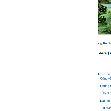
thành
Tag:
Share:
Tin mới
Công vă
Chúng t
TỪNG B
Đại hội
THƯ MỜ