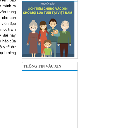
ọ tên, bao
a mình ra
vẫn trung
t cho con
 viên đẹp
 một trăm
 đại hay
ự hào của
ộ y tế dự
thụ hưởng
THÔNG TIN VẮC XIN