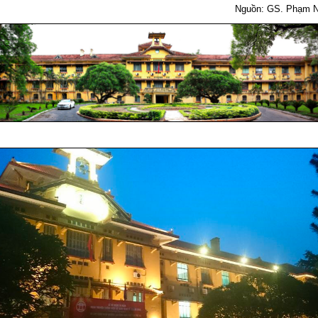
Nguồn: GS. Phạm N