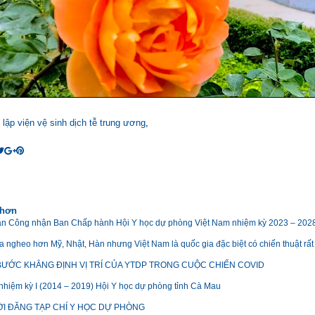
 lập viện vệ sinh dịch tễ trung ương
,
 hơn
n Công nhận Ban Chấp hành Hội Y học dự phòng Việt Nam nhiệm kỳ 2023 – 202
a ngheo hơn Mỹ, Nhật, Hàn nhưng Việt Nam là quốc gia đặc biệt có chiến thuật rất 
ƯỚC KHẲNG ĐỊNH VỊ TRÍ CỦA YTDP TRONG CUỘC CHIẾN COVID
 nhiệm kỳ I (2014 – 2019) Hội Y học dự phòng tỉnh Cà Mau
I ĐĂNG TẠP CHÍ Y HỌC DỰ PHÒNG