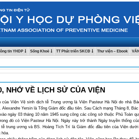
ông tin YHDP
Sống Khoẻ
TT Phát triển SKCĐ
Thư viện – Ebook
VĂ
0, NHỚ VỀ LỊCH SỬ CỦA VIỆN
n của Viện Vệ sinh dịch tễ Trung ương là Viện Pasteur Hà Nội do nhà Bá
S. Alexandre Yersin là Tổng Giám đốc đầu tiên. Sau Cách mạng Tháng 8, Bác
 vào ngày 03 tháng 10 năm 1945 sung công các công sở thuộc Phủ Toàn q
rong đó có Viện Pasteur Hà Nội. Ngày này trở thành Ngày truyền thống củ
h tễ trung ương và BS. Hoàng Tích Trí là Giám đốc đầu tiên của Viện dưới
 hòa.