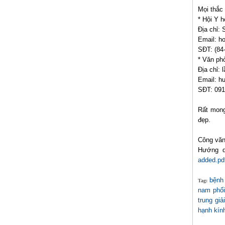
Mọi thắc 
* Hội Y 
Địa chỉ:
Email: h
SĐT: (84
* Văn phò
Địa chỉ:
Email: h
SĐT: 091
Rất mong
đẹp.
Công vă
Hướng 
added.pd
bệnh
Tag:
nam phố
trung gi
hạnh kính