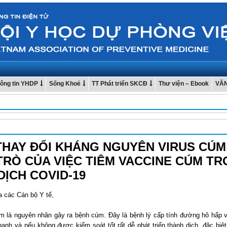
ông tin YHDP
Sống Khoẻ
TT Phát triển SKCĐ
Thư viện – Ebook
VĂ
THAY ĐỔI KHÁNG NGUYÊN VIRUS CÚM
 TRÒ CỦA VIỆC TIÊM VACCINE CÚM T
DỊCH COVID-19
a các Cán bộ Y tế,
úm là nguyên nhân gây ra bệnh cúm. Đây là bệnh lý cấp tính đường hô hấp v
hanh và nếu không được kiểm soát tốt rất dễ phát triển thành dịch, đặc biệt