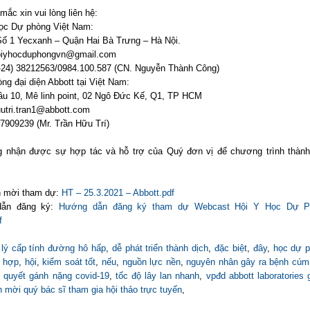
mắc xin vui lòng liên hệ:
học Dự phòng Việt Nam:
 Số 1 Yecxanh – Quận Hai Bà Trưng – Hà Nội.
oiyhocduphongvn@gmail.com
-24) 38212563/0984.100.587 (CN. Nguyễn Thành Công)
ng đại diện Abbott tại Việt Nam:
 lầu 10, Mê linh point, 02 Ngô Đức Kế, Q1, TP HCM
uutri.tran1@abbott.com
7909239 (Mr. Trần Hữu Trí)
 nhận được sự hợp tác và hỗ trợ của Quý đơn vị để chương trình thành
n mời tham dự:
HT – 25.3.2021 – Abbott.pdf
dẫn đăng ký:
Hướng dẫn đăng ký tham dự Webcast Hội Y Học Dự 
f
 lý cấp tính đường hô hấp
,
dễ phát triển thành dịch
,
đặc biệt
,
đây
,
học dự p
i hợp
,
hội
,
kiểm soát tốt
,
nếu
,
nguồn lực nền
,
nguyên nhân gây ra bệnh cúm
ải quyết gánh nặng covid-19
,
tốc độ lây lan nhanh
,
vpđd abbott laboratories
 mời quý bác sĩ tham gia hội thảo trực tuyến
,