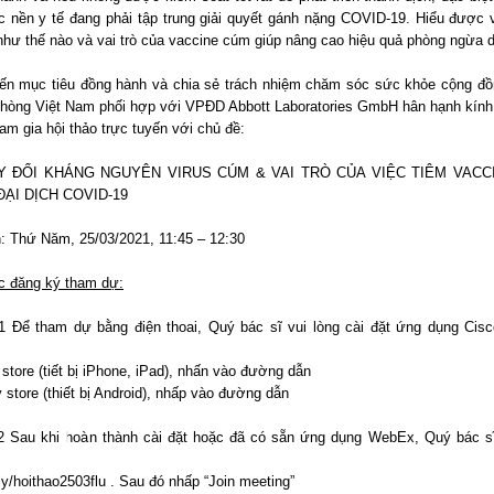
c nền y tế đang phải tập trung giải quyết gánh nặng COVID-19. Hiểu được 
 như thế nào và vai trò của vaccine cúm giúp nâng cao hiệu quả phòng ngừa d
n mục tiêu đồng hành và chia sẻ trách nhiệm chăm sóc sức khỏe cộng đồ
hòng Việt Nam phối hợp với VPĐD Abbott Laboratories GmbH hân hạnh kín
am gia hội thảo trực tuyến với chủ đề:
Y ĐỔI KHÁNG NGUYÊN VIRUS CÚM & VAI TRÒ CỦA VIỆC TIÊM VACC
ẠI DỊCH COVID-19
n: Thứ Năm, 25/03/2021, 11:45 – 12:30
 đăng ký tham dự:
 Để tham dự bằng điện thoai, Quý bác sĩ vui lòng cài đặt ứng dụng Ci
store (tiết bị iPhone, iPad), nhấn vào đường dẫn
 store (thiết bị Android), nhấp vào đường dẫn
 Sau khi hoàn thành cài đặt hoặc đã có sẵn ứng dụng WebEx, Quý bác sĩ
t.ly/hoithao2503flu . Sau đó nhấp “Join meeting”