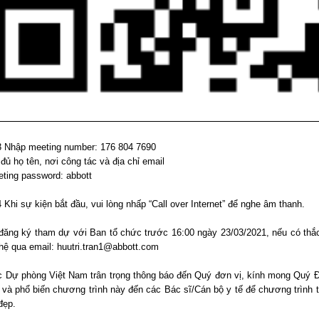
 Nhập meeting number: 176 804 7690
đủ họ tên, nơi công tác và địa chỉ email
ting password: abbott
Khi sự kiện bắt đầu, vui lòng nhấp “Call over Internet” để nghe âm thanh.
 đăng ký tham dự với Ban tổ chức trước 16:00 ngày 23/03/2021, nếu có thắ
 hệ qua email: huutri.tran1@abbott.com
c Dự phòng Việt Nam trân trọng thông báo đến Quý đơn vị, kính mong Quý Đ
n và phổ biến chương trình này đến các Bác sĩ/Cán bộ y tế để chương trình t
 đẹp.