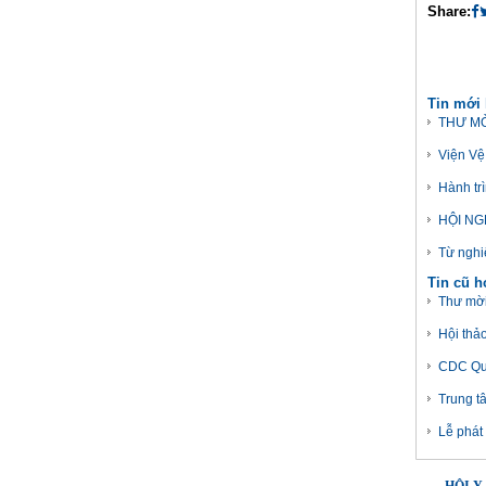
Share:
Tin mới
THƯ MỜ
Viện Vệ
Hành tr
HỘI NG
Từ nghi
Tin cũ 
Thư mời 
Hội thả
CDC Quả
Trung t
Lễ phát 