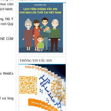
virus cúm
ịch bệnh.
ng, Hội Y
h mời Quý
INE CÚM
THÔNG TIN VẮC XIN
sco WebEx
 vui lòng