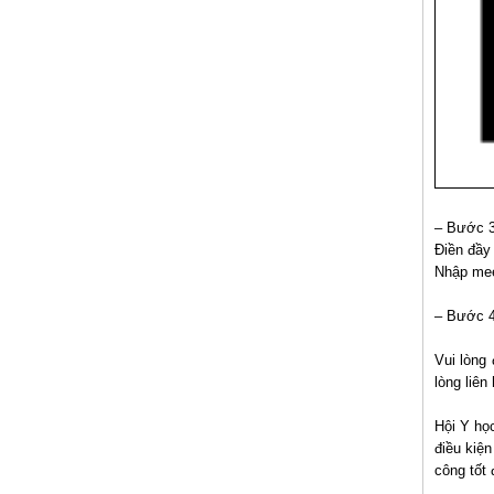
– Bước 3
Điền đầy 
Nhập mee
– Bước 4 
Vui lòng
lòng liên
Hội Y họ
điều kiệ
công tốt