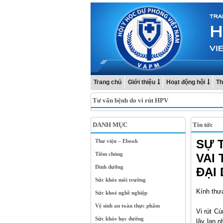
Trang chủ
Giới thiệu
Hoạt động hội
Th
Tư vấn bệnh do vi rút HPV
DANH MỤC
Tin tức
SỰ 
Thư viện – Ebook
Tiêm chủng
VAI
Dinh dưỡng
ĐẠI 
Sức khỏe môi trường
Kính thư
Sức khoẻ nghề nghiệp
Vệ sinh an toàn thực phẩm
Vi rút C
Sức khỏe học đường
lây lan n