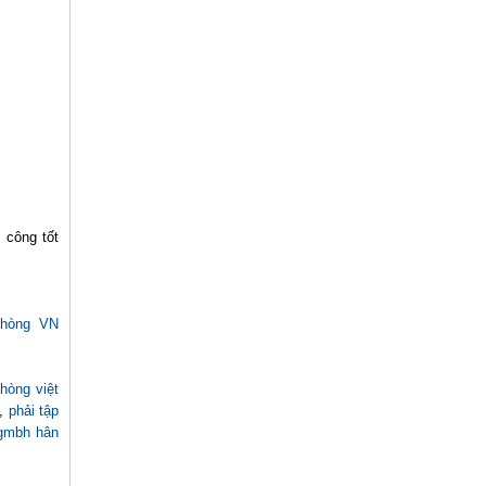
 công tốt
Phòng VN
hòng việt
,
phải tập
 gmbh hân