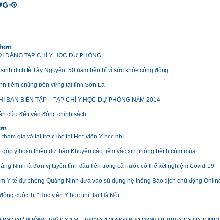
 hơn
I ĐĂNG TẠP CHÍ Y HỌC DỰ PHÒNG
 sinh dịch tễ Tây Nguyên: 50 năm bền bỉ vì sức khỏe cộng đồng
ình tiêm chủng bền vững tại tỉnh Sơn La
HỊ BAN BIÊN TẬP – TẠP CHÍ Y HỌC DỰ PHÒNG NĂM 2014
ên cứu đến vận động chính sách
hơn
tham gia và tài trợ cuộc thi Học viện Y học nhí
o góp ý hoàn thiện dự thảo Khuyến cáo tiêm vắc xin phòng bệnh cúm mùa
ng Ninh là đơn vị tuyến tỉnh đầu tiên trong cả nước có thể xét nghiệm Covid-19
âm Y tế dự phòng Quảng Ninh đưa vào sử dụng hệ thống Báo dịch chủ động Onlin
động cuộc thi “Học viện Y học nhí” tại Hà Nội