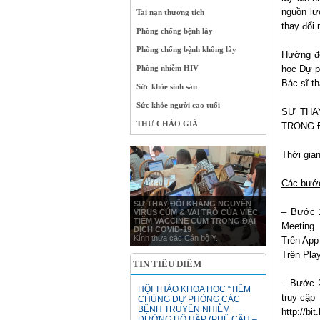
nguồn lự
Tai nạn thương tích
thay đổi
Phòng chống bệnh lây
Phòng chống bệnh không lây
Hướng đế
Phòng nhiễm HIV
học Dự p
Bác sĩ th
Sức khỏe sinh sản
Sức khỏe người cao tuổi
SỰ THA
THƯ CHÀO GIÁ
TRONG Đ
Thời gia
Các bước
SỰ THAY ĐỔI KHÁNG NGUYÊN
– Bước 1
VIRUS CÚM & VAI TRÒ CỦA VIỆC
TIÊM VACCINE CÚM TRONG ĐẠI
Meeting.
DỊCH COVID-19
Kính thưa các Cán bộ Y...
Trên App 
Trên Play
TIN TIÊU ĐIỂM
– Bước 2
HỘI THẢO KHOA HỌC “TIÊM
truy cập
CHỦNG DỰ PHÒNG CÁC
BỆNH TRUYỀN NHIỄM
http://bi
ĐƯỜNG HÔ HẤP (PHẾ CẦU –