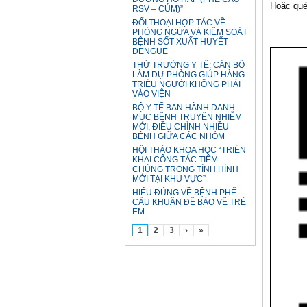
Hoặc qu
RSV – CÚM)”
ĐỐI THOẠI HỢP TÁC VỀ
PHÒNG NGỪA VÀ KIỂM SOÁT
BỆNH SỐT XUẤT HUYẾT
DENGUE
THỨ TRƯỞNG Y TẾ: CÁN BỘ
LÀM DỰ PHÒNG GIÚP HÀNG
TRIỆU NGƯỜI KHÔNG PHẢI
VÀO VIỆN
BỘ Y TẾ BAN HÀNH DANH
MỤC BỆNH TRUYỀN NHIỄM
MỚI, ĐIỀU CHỈNH NHIỀU
BỆNH GIỮA CÁC NHÓM
HỘI THẢO KHOA HỌC “TRIỂN
KHAI CÔNG TÁC TIÊM
CHỦNG TRONG TÌNH HÌNH
MỚI TẠI KHU VỰC”
HIỂU ĐÚNG VỀ BỆNH PHẾ
CẦU KHUẨN ĐỂ BẢO VỆ TRẺ
EM
1
2
3
›
»