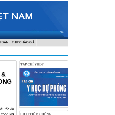
N BẢN
THƯ CHÀO GIÁ
TẠP CHÍ YHDP
 &
RONG
ới tốc độ
 trong khi
LỊCH TIÊM CHỦNG