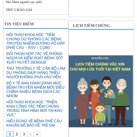
Sức khỏe người cao tuổi
THƯ CHÀO GIÁ
TIN TIÊU ĐIỂM
LỊCH TIÊM CHỦNG
HỘI THẢO KHOA HỌC “TIÊM
CHỦNG DỰ PHÒNG CÁC BỆNH
TRUYỀN NHIỄM ĐƯỜNG HÔ HẤP
(PHẾ CẦU – RSV – CÚM)”
ĐỐI THOẠI HỢP TÁC VỀ PHÒNG
NGỪA VÀ KIỂM SOÁT BỆNH SỐT
XUẤT HUYẾT DENGUE
THỨ TRƯỞNG Y TẾ: CÁN BỘ LÀM
DỰ PHÒNG GIÚP HÀNG TRIỆU
NGƯỜI KHÔNG PHẢI VÀO VIỆN
BỘ Y TẾ BAN HÀNH DANH MỤC
BỆNH TRUYỀN NHIỄM MỚI, ĐIỀU
CHỈNH NHIỀU BỆNH GIỮA CÁC
NHÓM
HỘI THẢO KHOA HỌC “TRIỂN
KHAI CÔNG TÁC TIÊM CHỦNG
TRONG TÌNH HÌNH MỚI TẠI KHU
VỰC”
HIỂU ĐÚNG VỀ BỆNH PHẾ CẦU
KHUẨN ĐỂ BẢO VỆ TRẺ EM
1
2
3
›
»