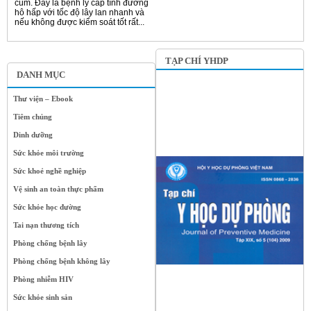
cúm. Đây là bệnh lý cấp tính đường
hô hấp với tốc độ lây lan nhanh và
nếu không được kiểm soát tốt rất...
TẠP CHÍ YHDP
DANH MỤC
Thư viện – Ebook
Tiêm chủng
Dinh dưỡng
Sức khỏe môi trường
Sức khoẻ nghề nghiệp
Vệ sinh an toàn thực phẩm
Sức khỏe học đường
Tai nạn thương tích
Phòng chống bệnh lây
Phòng chống bệnh không lây
Phòng nhiễm HIV
Sức khỏe sinh sản