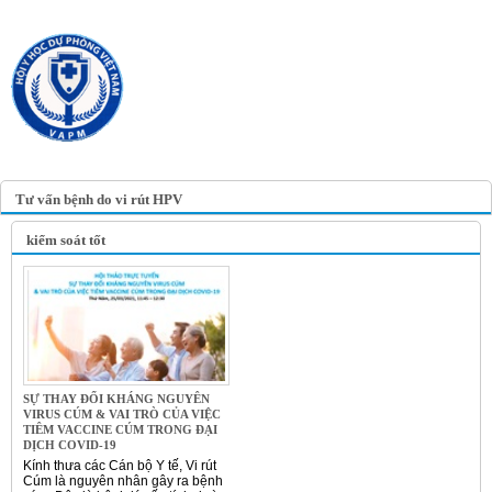
TRANG TIN ĐIỆN TỬ
HỘI Y HỌC DỰ PHÒNG
VIỆT NAM
VIETNAM ASSOCIATION OF
PREVENTIVE MEDICINE
Tư vấn bệnh do vi rút HPV
kiểm soát tốt
SỰ THAY ĐỔI KHÁNG NGUYÊN
VIRUS CÚM & VAI TRÒ CỦA VIỆC
TIÊM VACCINE CÚM TRONG ĐẠI
DỊCH COVID-19
Kính thưa các Cán bộ Y tế, Vi rút
Cúm là nguyên nhân gây ra bệnh