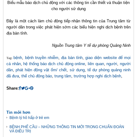
Biểu mẫu báo dịch chủ động với các thông tin cần thiết và thuận tiện
cho người sử dụng
Đây là một cách làm chủ động tiếp nhận thông tin của Trung tâm từ
người dân trong việc phát hiện sớm các biểu hiện nghi dịch bệnh trên
địa bàn tỉnh.
Nguồn Trung tâm Y tế dự phòng Quảng Ninh
bệnh
,
bệnh truyền nhiễm
,
địa bàn tỉnh
,
giao diện website để mọi
Tag:
cá nhân
,
hệ thống báo dịch chủ động online
,
liên quan
,
người
,
người
dân
,
phát hiện động vật ốm/ chết
,
sử dụng
,
tế dự phòng quảng ninh
đã đưa
,
thể chủ động báo
,
trung tâm
,
trường hợp nghi dịch bệnh
,
Share:
Tin mới hơn
Bệnh lý hô hấp ở trẻ em
BỆNH PHẾ CẦU – NHỮNG THÔNG TIN MỚI TRONG CHUẨN ĐOÁN
VÀ ĐIỀU TRỊ