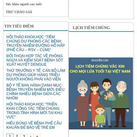
Sức khỏe người cao tuổi
THƯ CHÀO GIÁ
TIN TIÊU ĐIỂM
LỊCH TIÊM CHỦNG
HỘI THẢO KHOA HỌC “TIÊM
CHỦNG DỰ PHÒNG CÁC BỆNH
TRUYỀN NHIỄM ĐƯỜNG HÔ HẤP
(PHẾ CẦU – RSV – CÚM)”
ĐỐI THOẠI HỢP TÁC VỀ PHÒNG
NGỪA VÀ KIỂM SOÁT BỆNH SỐT
XUẤT HUYẾT DENGUE
THỨ TRƯỞNG Y TẾ: CÁN BỘ LÀM
DỰ PHÒNG GIÚP HÀNG TRIỆU
NGƯỜI KHÔNG PHẢI VÀO VIỆN
BỘ Y TẾ BAN HÀNH DANH MỤC
BỆNH TRUYỀN NHIỄM MỚI, ĐIỀU
CHỈNH NHIỀU BỆNH GIỮA CÁC
NHÓM
HỘI THẢO KHOA HỌC “TRIỂN
KHAI CÔNG TÁC TIÊM CHỦNG
TRONG TÌNH HÌNH MỚI TẠI KHU
VỰC”
HIỂU ĐÚNG VỀ BỆNH PHẾ CẦU
KHUẨN ĐỂ BẢO VỆ TRẺ EM
1
2
3
›
»