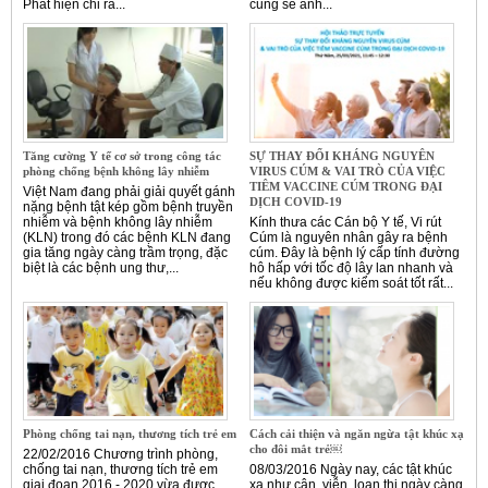
Phát hiện chỉ ra...
cũng sẽ ảnh...
Tăng cường Y tế cơ sở trong công tác
SỰ THAY ĐỔI KHÁNG NGUYÊN
phòng chống bệnh không lây nhiễm
VIRUS CÚM & VAI TRÒ CỦA VIỆC
TIÊM VACCINE CÚM TRONG ĐẠI
Việt Nam đang phải giải quyết gánh
DỊCH COVID-19
nặng bệnh tật kép gồm bệnh truyền
nhiễm và bệnh không lây nhiễm
Kính thưa các Cán bộ Y tế, Vi rút
(KLN) trong đó các bệnh KLN đang
Cúm là nguyên nhân gây ra bệnh
gia tăng ngày càng trầm trọng, đặc
cúm. Đây là bệnh lý cấp tính đường
biệt là các bệnh ung thư,...
hô hấp với tốc độ lây lan nhanh và
nếu không được kiểm soát tốt rất...
Phòng chống tai nạn, thương tích trẻ em
Cách cải thiện và ngăn ngừa tật khúc xạ
cho đôi mắt trẻ￼
22/02/2016 Chương trình phòng,
chống tai nạn, thương tích trẻ em
08/03/2016 Ngày nay, các tật khúc
giai đoạn 2016 - 2020 vừa được
xạ như cận, viễn, loạn thị ngày càng