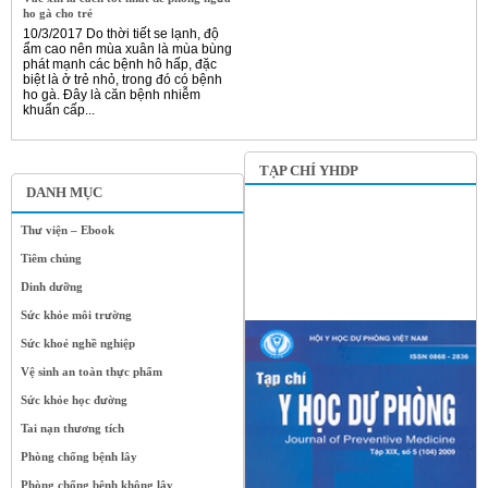
ho gà cho trẻ
10/3/2017 Do thời tiết se lạnh, độ
ẩm cao nên mùa xuân là mùa bùng
phát mạnh các bệnh hô hấp, đặc
biệt là ở trẻ nhỏ, trong đó có bệnh
ho gà. Đây là căn bệnh nhiễm
khuẩn cấp...
TẠP CHÍ YHDP
DANH MỤC
Thư viện – Ebook
Tiêm chủng
Dinh dưỡng
Sức khỏe môi trường
Sức khoẻ nghề nghiệp
Vệ sinh an toàn thực phẩm
Sức khỏe học đường
Tai nạn thương tích
Phòng chống bệnh lây
Phòng chống bệnh không lây