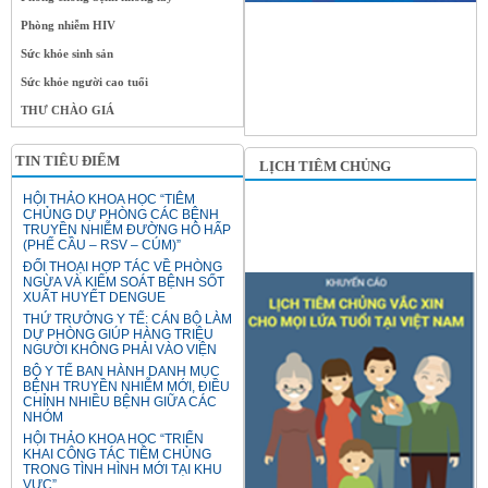
Phòng nhiễm HIV
Sức khỏe sinh sản
Sức khỏe người cao tuổi
THƯ CHÀO GIÁ
TIN TIÊU ĐIỂM
LỊCH TIÊM CHỦNG
HỘI THẢO KHOA HỌC “TIÊM
CHỦNG DỰ PHÒNG CÁC BỆNH
TRUYỀN NHIỄM ĐƯỜNG HÔ HẤP
(PHẾ CẦU – RSV – CÚM)”
ĐỐI THOẠI HỢP TÁC VỀ PHÒNG
NGỪA VÀ KIỂM SOÁT BỆNH SỐT
XUẤT HUYẾT DENGUE
THỨ TRƯỞNG Y TẾ: CÁN BỘ LÀM
DỰ PHÒNG GIÚP HÀNG TRIỆU
NGƯỜI KHÔNG PHẢI VÀO VIỆN
BỘ Y TẾ BAN HÀNH DANH MỤC
BỆNH TRUYỀN NHIỄM MỚI, ĐIỀU
CHỈNH NHIỀU BỆNH GIỮA CÁC
NHÓM
HỘI THẢO KHOA HỌC “TRIỂN
KHAI CÔNG TÁC TIÊM CHỦNG
TRONG TÌNH HÌNH MỚI TẠI KHU
VỰC”