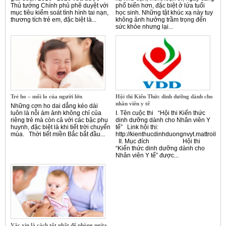
Thủ tướng Chính phủ phê duyệt với
phổ biến hơn, đặc biệt ở lứa tuổi
mục tiêu kiểm soát tình hình tai nạn,
học sinh. Những tật khúc xạ này tuy
thương tích trẻ em, đặc biệt là...
không ảnh hưởng trầm trọng đến
sức khỏe nhưng lại...
Trẻ ho – mối lo của người lớn
Hội thi Kiến Thức dinh dưỡng dành cho
nhân viên y tế
Những cơn ho dai dẳng kéo dài
luôn là nỗi ám ảnh không chỉ của
I. Tên cuộc thi “Hội thi Kiến thức
riêng trẻ mà còn cả với các bậc phụ
dinh dưỡng dành cho Nhân viên Y
huynh, đặc biệt là khi tiết trời chuyển
tế” Link hội thi:
mùa. Thời tiết miền Bắc bắt đầu...
http://kienthucdinhduongnvyt.mattroibet
II. Mục đích Hội thi
“Kiến thức dinh dưỡng dành cho
Nhân viên Y tế” được...
Vắc xin là cách tốt nhất để phòng ngừa