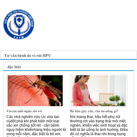
TRANG TIN ĐIỆN TỬ
HỘI Y HỌC DỰ PHÒNG
VIỆT NAM
VIETNAM ASSOCIATION OF
PREVENTIVE MEDICINE
Tư vấn bệnh do vi rút HPV
đặc biệt
Vắcxin mới ngừa sốt rét
Bà bầu gầy yếu, cần ăn uống gì?
Các nhà nghiên cứu Úc vừa tạo
Khi mang thai, hầu hết phụ nữ
cúđột phá khi phát hiện một loại
thường rơi vào trạng thái mỏi mệt,
vắc-xin chống sốt rét - căn bệnh
nghén, khiến việc sinh hoạt và đặc
nguy hiểm khiếnhàng triệu người tử
biệt là ăn uống bị ảnh hưởng. Điều
vong mỗi năm, đặc biệt là trẻ em.
đó có nghĩa là thai nhi trong bụng