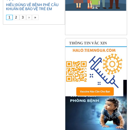
HIỂU ĐÚNG VỀ BỆNH PHẾ CẦU
KHUẨN ĐỂ BẢO VỆ TRẺ EM
1
2
3
›
»
THÔNG TIN VẮC XIN