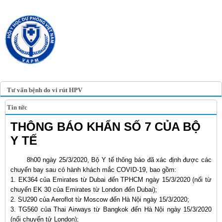
TRANG TIN ĐIỆN TỬ
HỘI Y HỌC DỰ PHÒNG
VIỆT NAM
VIETNAM ASSOCIATION OF
PREVENTIVE MEDICINE
Tư vấn bệnh do vi rút HPV
Tin tức
THÔNG BÁO KHẨN SỐ 7 CỦA BỘ
Y TẾ
8h00 ngày 25/3/2020, Bộ Y tế thông báo đã xác định được các
chuyến bay sau có hành khách mắc COVID-19, bao gồm:
1. EK364 của Emirates từ Dubai đến TPHCM ngày 15/3/2020 (nối từ
chuyến EK 30 của Emirates từ London đến Dubai);
2. SU290 của Aeroflot từ Moscow đến Hà Nội ngày 15/3/2020;
3. TG560 của Thai Airways từ Bangkok đến Hà Nội ngày 15/3/2020
(nối chuyến tử London);