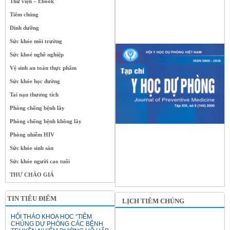
Thư viện – Ebook
Tiêm chủng
Dinh dưỡng
Sức khỏe môi trường
Sức khoẻ nghề nghiệp
Vệ sinh an toàn thực phẩm
Sức khỏe học đường
Tai nạn thương tích
Phòng chống bệnh lây
Phòng chống bệnh không lây
Phòng nhiễm HIV
Sức khỏe sinh sản
Sức khỏe người cao tuổi
THƯ CHÀO GIÁ
TIN TIÊU ĐIỂM
LỊCH TIÊM CHỦNG
HỘI THẢO KHOA HỌC “TIÊM
CHỦNG DỰ PHÒNG CÁC BỆNH