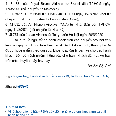
4. BI 381 của Royal Brunei Airlines từ Brunei đến TPHCM ngày
17/3/2020 (nối chuyến từ Malaysia);
5. EK392 của Emirates từ Dubai đến TPHCM ngày 19/3/2020 (nối từ
chuyến EK4 của Emirates từ London đến Dubai);
6. NH831 của All Nippon Airways (ANA) từ Nhật Bản đến TPHCM
ngày 19/3/2020 (nối chuyến từ Hoa Kỳ);
7. JL751 của Japan Airlines từ Tokyo đến Hà Nội ngày 20/3/2020.
Bộ Y tế đề nghị tất cả hành khách trên các chuyến bay nói trên
liên hệ ngay với Trung tâm Kiểm soát Bệnh tật các tỉnh, thành phố để
được hướng dẫn theo dõi sức khoẻ. Các đại lý bán vé cho các hành
khách trên có trách nhiệm thông báo cho hành khách đã mua vé bay
trên các chuyến máy bay này.
Nguồn: Bộ Y tế
chuyến bay
,
hành khách mắc covid-19
,
tế thông báo đã xác định
,
Tag:
Share:
Tin mới hơn
Vi rút hợp bào hô hấp (RSV) gây viêm phổi ở trẻ em thực trạng và giải
pháp phòng ngừa