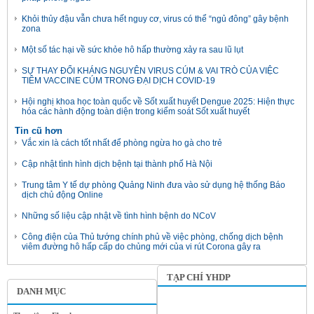
Khỏi thủy đậu vẫn chưa hết nguy cơ, virus có thể “ngủ đông” gây bệnh
zona
Một số tác hại về sức khỏe hô hấp thường xảy ra sau lũ lụt
SỰ THAY ĐỔI KHÁNG NGUYÊN VIRUS CÚM & VAI TRÒ CỦA VIỆC
TIÊM VACCINE CÚM TRONG ĐẠI DỊCH COVID-19
Hội nghị khoa học toàn quốc về Sốt xuất huyết Dengue 2025: Hiện thực
hóa các hành động toàn diện trong kiểm soát Sốt xuất huyết
Tin cũ hơn
Vắc xin là cách tốt nhất để phòng ngừa ho gà cho trẻ
Cập nhật tình hình dịch bệnh tại thành phố Hà Nội
Trung tâm Y tế dự phòng Quảng Ninh đưa vào sử dụng hệ thống Báo
dịch chủ động Online
Những số liệu cập nhật về tình hình bệnh do NCoV
Công điện của Thủ tướng chính phủ về việc phòng, chống dịch bệnh
viêm đường hô hấp cấp do chủng mới của vi rút Corona gây ra
TẠP CHÍ YHDP
DANH MỤC