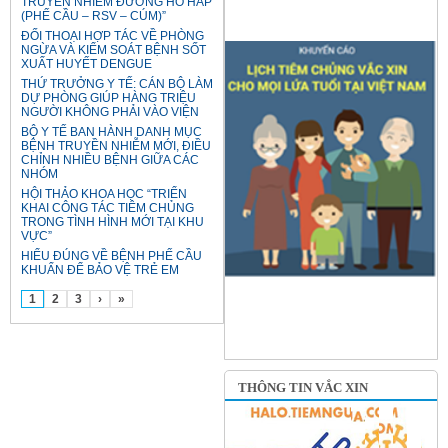
TRUYỀN NHIỄM ĐƯỜNG HÔ HẤP
(PHẾ CẦU – RSV – CÚM)”
ĐỐI THOẠI HỢP TÁC VỀ PHÒNG
NGỪA VÀ KIỂM SOÁT BỆNH SỐT
XUẤT HUYẾT DENGUE
THỨ TRƯỞNG Y TẾ: CÁN BỘ LÀM
DỰ PHÒNG GIÚP HÀNG TRIỆU
NGƯỜI KHÔNG PHẢI VÀO VIỆN
BỘ Y TẾ BAN HÀNH DANH MỤC
BỆNH TRUYỀN NHIỄM MỚI, ĐIỀU
CHỈNH NHIỀU BỆNH GIỮA CÁC
NHÓM
HỘI THẢO KHOA HỌC “TRIỂN
KHAI CÔNG TÁC TIÊM CHỦNG
TRONG TÌNH HÌNH MỚI TẠI KHU
VỰC”
HIỂU ĐÚNG VỀ BỆNH PHẾ CẦU
KHUẨN ĐỂ BẢO VỆ TRẺ EM
1
2
3
›
»
THÔNG TIN VẮC XIN