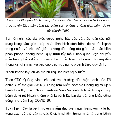
Đồng chí Nguyễn Minh Tuấn, Phó Giám đốc Sở Y tế chủ trì Hội nghị
trực tuyến tập huấn công tác giám sát, phòng, chống dịch bệnh do vi
rút Nipah (NiV)
Tại hội nghị, các đại biểu được nghe báo cáo và thảo luận các nội
dung trọng tâm gồm: cập nhật tình hình dịch bệnh do vi rút Nipah
trong nước và trên thế giới; hướng dẫn công tác giám sát, các biện
pháp phòng, chống bệnh; quy trình lấy mẫu, bảo quản, vận chuyển
mẫu bệnh phẩm đối với trường hợp mắc hoặc nghi mắc; hướng dẫn
thống kê, ghi nhận và báo cáo các trường hợp bệnh theo quy định.
Nipah không lây lan đại trà nhưng đặc biệt nguy hiểm
Theo CDC Quảng Ninh, căn cứ các hướng dẫn hiện hành của Tổ
chức Y tế thế giới (WHO), Trung tâm Kiểm soát và Phòng ngừa Dịch
bệnh Hoa Kỳ, Cục Phòng bệnh và Viện Vệ sinh dịch tễ Trung ương,
bệnh do vi rút Nipah không phải là bệnh lây lan đại trà rộng khắp cộng
đồng như cúm hay COVID-19.
Tuy nhiên, đây là bệnh truyền nhiễm đặc biệt nguy hiểm, với tỷ lệ tử
vong cao, có thể gây ra các ổ dịch nghiêm trọng, nhất là trong bệnh