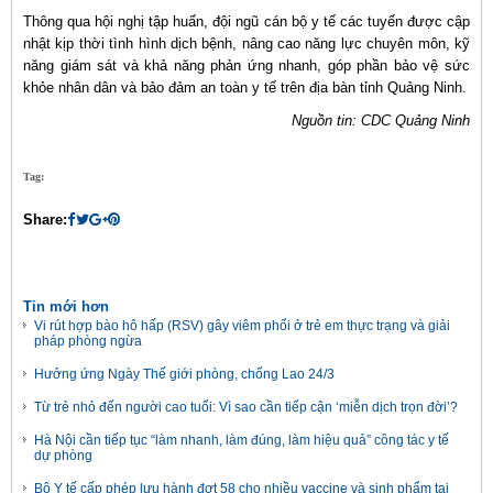
Thông qua hội nghị tập huấn, đội ngũ cán bộ y tế các tuyến được cập
nhật kịp thời tình hình dịch bệnh, nâng cao năng lực chuyên môn, kỹ
năng giám sát và khả năng phản ứng nhanh, góp phần bảo vệ sức
khỏe nhân dân và bảo đảm an toàn y tế trên địa bàn tỉnh Quảng Ninh.
Nguồn tin: CDC Quảng Ninh
Tag:
Share:
Tin mới hơn
Vi rút hợp bào hô hấp (RSV) gây viêm phổi ở trẻ em thực trạng và giải
pháp phòng ngừa
Hưởng ứng Ngày Thế giới phòng, chống Lao 24/3
Từ trẻ nhỏ đến người cao tuổi: Vì sao cần tiếp cận ‘miễn dịch trọn đời’?
Hà Nội cần tiếp tục “làm nhanh, làm đúng, làm hiệu quả” công tác y tế
dự phòng
Bộ Y tế cấp phép lưu hành đợt 58 cho nhiều vaccine và sinh phẩm tại