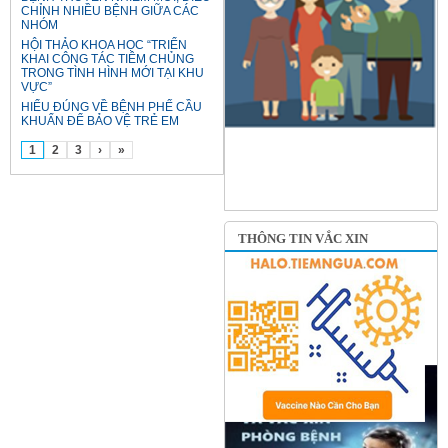
CHỈNH NHIỀU BỆNH GIỮA CÁC
NHÓM
HỘI THẢO KHOA HỌC “TRIỂN
KHAI CÔNG TÁC TIÊM CHỦNG
TRONG TÌNH HÌNH MỚI TẠI KHU
VỰC”
HIỂU ĐÚNG VỀ BỆNH PHẾ CẦU
KHUẨN ĐỂ BẢO VỆ TRẺ EM
1
2
3
›
»
THÔNG TIN VẮC XIN