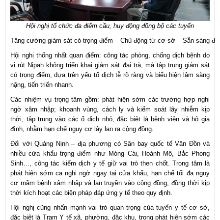
Hội nghị tổ chức đa điểm cầu, huy động đồng bộ các tuyến
Tăng cường giám sát có trọng điểm – Chủ động từ cơ sở – Sẵn sàng đá
Hội nghị thống nhất quan điểm: công tác phòng, chống dịch bệnh do
vi rút Nipah không triển khai giám sát đại trà, mà tập trung giám sát
có trọng điểm, dựa trên yếu tố dịch tễ rõ ràng và biểu hiện lâm sàng
nặng, tiến triển nhanh.
Các nhiệm vụ trọng tâm gồm: phát hiện sớm các trường hợp nghi
ngờ xâm nhập; khoanh vùng, cách ly và kiểm soát lây nhiễm kịp
thời, tập trung vào các ổ dịch nhỏ, đặc biệt là bệnh viện và hộ gia
đình, nhằm hạn chế nguy cơ lây lan ra cộng đồng.
Đối với Quảng Ninh – địa phương có Sân bay quốc tế Vân Đồn và
nhiều cửa khẩu trọng điểm như Móng Cái, Hoành Mô, Bắc Phong
Sinh…, công tác kiểm dịch y tế giữ vai trò then chốt. Trọng tâm là
phát hiện sớm ca nghi ngờ ngay tại cửa khẩu, hạn chế tối đa nguy
cơ mầm bệnh xâm nhập và lan truyền vào cộng đồng, đồng thời kịp
thời kích hoạt các biện pháp đáp ứng y tế theo quy định.
Hội nghị cũng nhấn mạnh vai trò quan trọng của tuyến y tế cơ sở,
đặc biệt là Trạm Y tế xã, phường, đặc khu, trong phát hiện sớm các