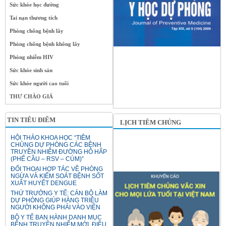
Sức khỏe học đường
Tai nạn thương tích
Phòng chống bệnh lây
Phòng chống bệnh không lây
Phòng nhiễm HIV
Sức khỏe sinh sản
Sức khỏe người cao tuổi
THƯ CHÀO GIÁ
TIN TIÊU ĐIỂM
LỊCH TIÊM CHỦNG
HỘI THẢO KHOA HỌC “TIÊM
CHỦNG DỰ PHÒNG CÁC BỆNH
TRUYỀN NHIỄM ĐƯỜNG HÔ HẤP
(PHẾ CẦU – RSV – CÚM)”
ĐỐI THOẠI HỢP TÁC VỀ PHÒNG
NGỪA VÀ KIỂM SOÁT BỆNH SỐT
XUẤT HUYẾT DENGUE
THỨ TRƯỞNG Y TẾ: CÁN BỘ LÀM
DỰ PHÒNG GIÚP HÀNG TRIỆU
NGƯỜI KHÔNG PHẢI VÀO VIỆN
BỘ Y TẾ BAN HÀNH DANH MỤC
BỆNH TRUYỀN NHIỄM MỚI, ĐIỀU