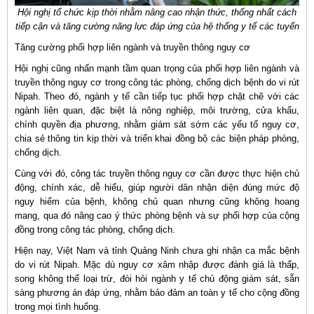
Hội nghị tổ chức kịp thời nhằm nâng cao nhận thức, thống nhất cách
tiếp cận và tăng cường năng lực đáp ứng của hệ thống y tế các tuyến
Tăng cường phối hợp liên ngành và truyền thông nguy cơ
Hội nghị cũng nhấn mạnh tầm quan trọng của phối hợp liên ngành và
truyền thông nguy cơ trong công tác phòng, chống dịch bệnh do vi rút
Nipah. Theo đó, ngành y tế cần tiếp tục phối hợp chặt chẽ với các
ngành liên quan, đặc biệt là nông nghiệp, môi trường, cửa khẩu,
chính quyền địa phương, nhằm giám sát sớm các yếu tố nguy cơ,
chia sẻ thông tin kịp thời và triển khai đồng bộ các biện pháp phòng,
chống dịch.
Cùng với đó, công tác truyền thông nguy cơ cần được thực hiện chủ
động, chính xác, dễ hiểu, giúp người dân nhận diện đúng mức độ
nguy hiểm của bệnh, không chủ quan nhưng cũng không hoang
mang, qua đó nâng cao ý thức phòng bệnh và sự phối hợp của cộng
đồng trong công tác phòng, chống dịch.
Hiện nay, Việt Nam và tỉnh Quảng Ninh chưa ghi nhận ca mắc bệnh
do vi rút Nipah. Mặc dù nguy cơ xâm nhập được đánh giá là thấp,
song không thể loại trừ, đòi hỏi ngành y tế chủ động giám sát, sẵn
sàng phương án đáp ứng, nhằm bảo đảm an toàn y tế cho cộng đồng
trong mọi tình huống.