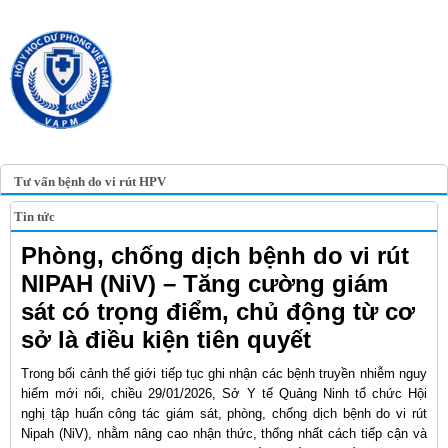
TRANG TIN ĐIỆN TỬ
HỘI Y HỌC DỰ PHÒNG
VIỆT NAM
VIETNAM ASSOCIATION OF
PREVENTIVE MEDICINE
Tư vấn bệnh do vi rút HPV
Tin tức
Phòng, chống dịch bệnh do vi rút
NIPAH (NiV) – Tăng cường giám
sát có trọng điểm, chủ động từ cơ
sở là điều kiện tiên quyết
Trong bối cảnh thế giới tiếp tục ghi nhận các bệnh truyền nhiễm nguy
hiểm mới nổi, chiều 29/01/2026, Sở Y tế Quảng Ninh tổ chức Hội
nghị tập huấn công tác giám sát, phòng, chống dịch bệnh do vi rút
Nipah (NiV), nhằm nâng cao nhận thức, thống nhất cách tiếp cận và