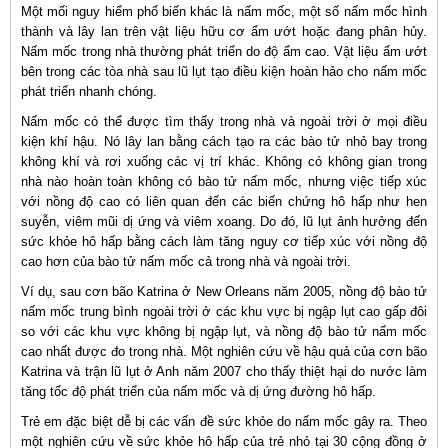
Một mối nguy hiểm phổ biến khác là nấm mốc, một số nấm mốc hình
thành và lây lan trên vật liệu hữu cơ ẩm ướt hoặc đang phân hủy.
Nấm mốc trong nhà thường phát triển do độ ẩm cao. Vật liệu ẩm ướt
bên trong các tòa nhà sau lũ lụt tạo điều kiện hoàn hảo cho nấm mốc
phát triển nhanh chóng.
Nấm mốc có thể được tìm thấy trong nhà và ngoài trời ở mọi điều
kiện khí hậu. Nó lây lan bằng cách tạo ra các bào tử nhỏ bay trong
không khí và rơi xuống các vị trí khác. Không có không gian trong
nhà nào hoàn toàn không có bào tử nấm mốc, nhưng việc tiếp xúc
với nồng độ cao có liên quan đến các biến chứng hô hấp như hen
suyễn, viêm mũi dị ứng và viêm xoang. Do đó, lũ lụt ảnh hưởng đến
sức khỏe hô hấp bằng cách làm tăng nguy cơ tiếp xúc với nồng độ
cao hơn của bào tử nấm mốc cả trong nhà và ngoài trời.
Ví dụ, sau cơn bão Katrina ở New Orleans năm 2005, nồng độ bào tử
nấm mốc trung bình ngoài trời ở các khu vực bị ngập lụt cao gấp đôi
so với các khu vực không bị ngập lụt, và nồng độ bào tử nấm mốc
cao nhất được đo trong nhà. Một nghiên cứu về hậu quả của cơn bão
Katrina và trận lũ lụt ở Anh năm 2007 cho thấy thiệt hại do nước làm
tăng tốc độ phát triển của nấm mốc và dị ứng đường hô hấp.
Trẻ em đặc biệt dễ bị các vấn đề sức khỏe do nấm mốc gây ra. Theo
một nghiên cứu về sức khỏe hô hấp của trẻ nhỏ tại 30 cộng đồng ở