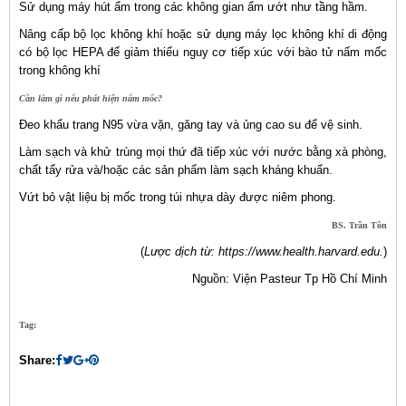
Sử dụng máy hút ẩm trong các không gian ẩm ướt như tầng hầm.
Nâng cấp bộ lọc không khí hoặc sử dụng máy lọc không khí di động
có bộ lọc HEPA để giảm thiểu nguy cơ tiếp xúc với bào tử nấm mốc
trong không khí
Cần làm gì nếu phát hiện nấm mốc?
Đeo khẩu trang N95 vừa vặn, găng tay và ủng cao su để vệ sinh.
Làm sạch và khử trùng mọi thứ đã tiếp xúc với nước bằng xà phòng,
chất tẩy rửa và/hoặc các sản phẩm làm sạch kháng khuẩn.
Vứt bỏ vật liệu bị mốc trong túi nhựa dày được niêm phong.
BS. Trần Tôn
(
Lược dịch từ: https://www.health.harvard.edu.
)
Nguồn: Viện Pasteur Tp Hồ Chí Minh
Tag:
Share: