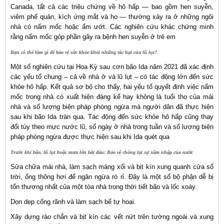
Canada, tất cả các triệu chứng về hô hấp — bao gồm hen suyễn,
viêm phế quản, kích ứng mắt và ho — thường xảy ra ở những ngôi
nhà có nấm mốc hoặc ẩm ướt. Các nghiên cứu khác chứng minh
rằng nấm mốc góp phần gây ra bệnh hen suyễn ở trẻ em
Bạn có thể làm gì để bảo vệ sức khỏe khỏi những tác hại của lũ lụt?
Một số nghiên cứu tại Hoa Kỳ sau cơn bão Ida năm 2021 đã xác định
các yếu tố chung – cả về nhà ở và lũ lụt – có tác động lớn đến sức
khỏe hô hấp. Kết quả sơ bộ cho thấy, hai yếu tố quyết định việc nấm
mốc trong nhà có xuất hiện đáng kể hay không là tuổi thọ của mái
nhà và số lượng biện pháp phòng ngừa mà người dân đã thực hiện
sau khi bão Ida tràn qua. Tác động đến sức khỏe hô hấp cũng thay
đổi tùy theo mực nước lũ, số ngày ở nhà trong tuần và số lượng biện
pháp phòng ngừa được thực hiện sau khi Ida quét qua
Trước khi bão, lũ lụt hoặc mưa lớn bắt đầu: Bảo vệ chống lại sự xâm nhập của nước
Sửa chữa mái nhà, làm sạch máng xối và bịt kín xung quanh cửa sổ
trời, ống thông hơi để ngăn ngừa rò rỉ. Đây là một số bộ phận dễ bị
tổn thương nhất của một tòa nhà trong thời tiết bão và lốc xoáy.
Dọn dẹp cống rãnh và làm sạch bể tự hoại.
Xây dựng rào chắn và bịt kín các vết nứt trên tường ngoài và xung