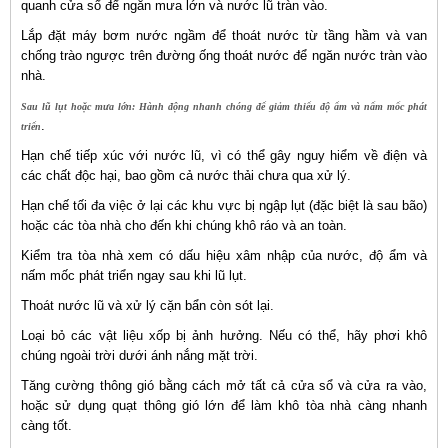
quanh cửa sổ để ngăn mưa lớn và nước lũ tràn vào.
Lắp đặt máy bơm nước ngầm để thoát nước từ tầng hầm và van
chống trào ngược trên đường ống thoát nước để ngăn nước tràn vào
nhà.
Sau lũ lụt hoặc mưa lớn: Hành động nhanh chóng để giảm thiểu độ ẩm và nấm mốc phát
.
triển
Hạn chế tiếp xúc với nước lũ, vì có thể gây nguy hiểm về điện và
các chất độc hại, bao gồm cả nước thải chưa qua xử lý.
Hạn chế tối đa việc ở lại các khu vực bị ngập lụt (đặc biệt là sau bão)
hoặc các tòa nhà cho đến khi chúng khô ráo và an toàn.
Kiểm tra tòa nhà xem có dấu hiệu xâm nhập của nước, độ ẩm và
nấm mốc phát triển ngay sau khi lũ lụt.
Thoát nước lũ và xử lý cặn bẩn còn sót lại.
Loại bỏ các vật liệu xốp bị ảnh hưởng. Nếu có thể, hãy phơi khô
chúng ngoài trời dưới ánh nắng mặt trời.
Tăng cường thông gió bằng cách mở tất cả cửa sổ và cửa ra vào,
hoặc sử dụng quạt thông gió lớn để làm khô tòa nhà càng nhanh
càng tốt.