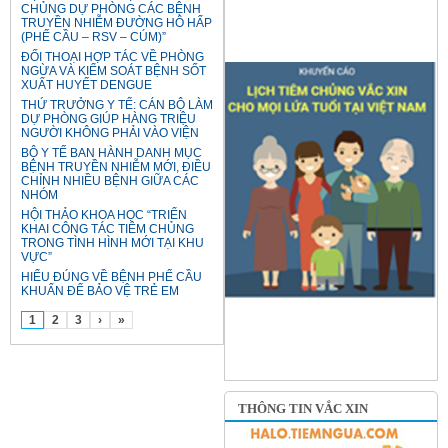
CHỦNG DỰ PHÒNG CÁC BỆNH
TRUYỀN NHIỄM ĐƯỜNG HÔ HẤP
(PHẾ CẦU – RSV – CÚM)”
ĐỐI THOẠI HỢP TÁC VỀ PHÒNG
NGỪA VÀ KIỂM SOÁT BỆNH SỐT
XUẤT HUYẾT DENGUE
THỨ TRƯỞNG Y TẾ: CÁN BỘ LÀM
DỰ PHÒNG GIÚP HÀNG TRIỆU
NGƯỜI KHÔNG PHẢI VÀO VIỆN
BỘ Y TẾ BAN HÀNH DANH MỤC
BỆNH TRUYỀN NHIỄM MỚI, ĐIỀU
CHỈNH NHIỀU BỆNH GIỮA CÁC
NHÓM
HỘI THẢO KHOA HỌC “TRIỂN
KHAI CÔNG TÁC TIÊM CHỦNG
TRONG TÌNH HÌNH MỚI TẠI KHU
VỰC”
HIỂU ĐÚNG VỀ BỆNH PHẾ CẦU
KHUẨN ĐỂ BẢO VỆ TRẺ EM
1
2
3
›
»
THÔNG TIN VẮC XIN