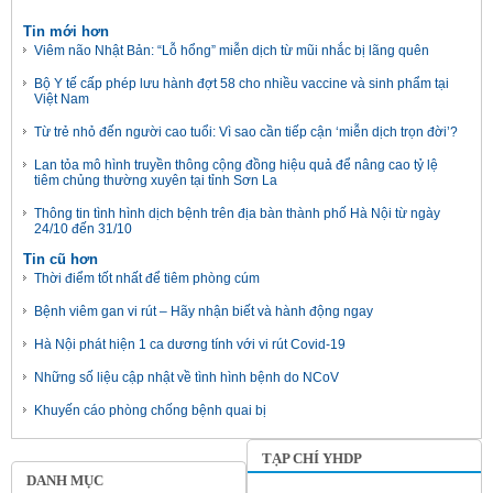
Tin mới hơn
Viêm não Nhật Bản: “Lỗ hổng” miễn dịch từ mũi nhắc bị lãng quên
Bộ Y tế cấp phép lưu hành đợt 58 cho nhiều vaccine và sinh phẩm tại
Việt Nam
Từ trẻ nhỏ đến người cao tuổi: Vì sao cần tiếp cận ‘miễn dịch trọn đời’?
Lan tỏa mô hình truyền thông cộng đồng hiệu quả để nâng cao tỷ lệ
tiêm chủng thường xuyên tại tỉnh Sơn La
Thông tin tình hình dịch bệnh trên địa bàn thành phố Hà Nội từ ngày
24/10 đến 31/10
Tin cũ hơn
Thời điểm tốt nhất để tiêm phòng cúm
Bệnh viêm gan vi rút – Hãy nhận biết và hành động ngay
Hà Nội phát hiện 1 ca dương tính với vi rút Covid-19
Những số liệu cập nhật về tình hình bệnh do NCoV
Khuyến cáo phòng chống bệnh quai bị
TẠP CHÍ YHDP
DANH MỤC