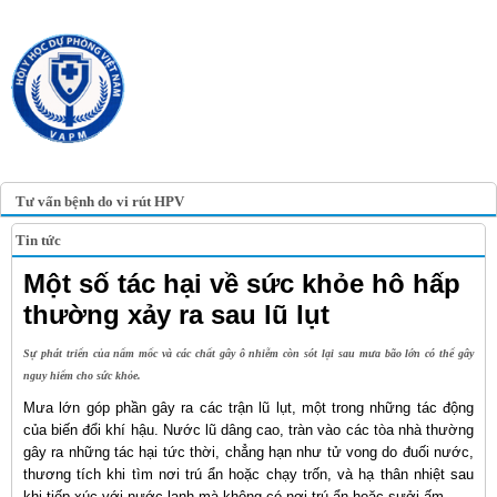
TRANG TIN ĐIỆN TỬ
HỘI Y HỌC DỰ PHÒNG
VIỆT NAM
VIETNAM ASSOCIATION OF
PREVENTIVE MEDICINE
Tư vấn bệnh do vi rút HPV
Tin tức
Một số tác hại về sức khỏe hô hấp
thường xảy ra sau lũ lụt
Sự phát triển của nấm mốc và các chất gây ô nhiễm còn sót lại sau mưa bão lớn có thể gây
nguy hiểm cho sức khỏe.
Mưa lớn góp phần gây ra các trận lũ lụt, một trong những tác động
của biến đổi khí hậu. Nước lũ dâng cao, tràn vào các tòa nhà thường
gây ra những tác hại tức thời, chẳng hạn như tử vong do đuối nước,
thương tích khi tìm nơi trú ẩn hoặc chạy trốn, và hạ thân nhiệt sau
khi tiếp xúc với nước lạnh mà không có nơi trú ẩn hoặc sưởi ấm.