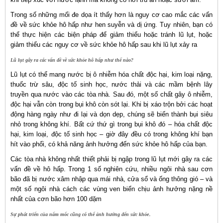
Trong số những mối đe dọa ít thấy hơn là nguy cơ cao mắc các vấn
đề về sức khỏe hô hấp như hen suyễn và dị ứng. Tuy nhiên, bạn có
thể thực hiện các biện pháp để giảm thiểu hoặc tránh lũ lụt, hoặc
giảm thiểu các nguy cơ về sức khỏe hô hấp sau khi lũ lụt xảy ra
Lũ lụt gây ra các vấn đề về sức khỏe hô hấp như thế nào?
Lũ lụt có thể mang nước bị ô nhiễm hóa chất độc hại, kim loại nặng,
thuốc trừ sâu, độc tố sinh học, nước thải và các mầm bệnh lây
truyền qua nước vào các tòa nhà. Sau đó, một số chất gây ô nhiễm,
độc hại vẫn còn trong bụi khô còn sót lại. Khi bị xáo trộn bởi các hoạt
động hàng ngày như đi lại và dọn dẹp, chúng sẽ biến thành bụi siêu
nhỏ trong không khí. Bất cứ thứ gì trong bụi khô đó – hóa chất độc
hại, kim loại, độc tố sinh học – giờ đây đều có trong không khí bạn
hít vào phổi, có khả năng ảnh hưởng đến sức khỏe hô hấp của bạn.
Các tòa nhà không nhất thiết phải bị ngập trong lũ lụt mới gây ra các
vấn đề về hô hấp. Trong 1 số nghiên cứu, nhiều ngôi nhà sau cơn
bão đã bị nước xâm nhập qua mái nhà, cửa sổ và ống thông gió – và
một số ngôi nhà cách các vùng ven biển chịu ảnh hưởng nặng nề
nhất của cơn bão hơn 100 dặm
.
Sự phát triển của nấm mốc cũng có thể ảnh hưởng đến sức khỏe