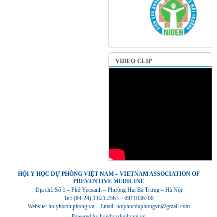
VIDEO CLIP
HỘI Y HỌC DỰ PHÒNG VIỆT NAM – VIETNAM ASSOCIATION OF
PREVENTIVE MEDICINE
Địa chỉ: Số 1 – Phố Yecxanh – Phường Hai Bà Trưng – Hà Nội
Tel: (84-24) 3.821.2563 – 0911036700
Website: hoiyhocduphong.vn – Email: hoiyhocduphongvn@gmail.com
Powered by
hoiyhocduphong.vn