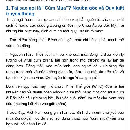
1. Tại sao gọi là “Cúm Mùa”? Nguồn gốc và Quy luật
truyền thống
Thuật ngữ “cúm mùa” (seasonal influenza) bắt nguồn từ các quan sát
dịch tễ học ở các quốc gia vùng ôn đới như Châu Âu và Bắc Mỹ. Tại
những khu vực này, dịch cúm có một quy luật rất rõ ràng:
– Thời điểm bùng phát: Bệnh cúm gần như chỉ bùng phát mạnh mẽ
vào mùa đông.
– Nguyên nhân: Thời tiết lạnh và khô của mùa đông là điều kiện lý
tưởng để virus cúm tồn tại lâu hơn trong môi trường và lây lan dễ
dàng hơn. Đồng thời, vào mùa lạnh, con người có xu hướng tập
trung trong nhà và các không gian kín, làm tăng mật độ tiếp xúc và
tạo điều kiện cho virus lây truyền từ người sang người.
Dựa trên quy luật này, Tổ chức Y tế Thế giới (WHO) đưa ra hai
khuyến cáo về thành phần vắc-xin cúm mỗi năm: một cho mùa cúm
ở Bắc bán cầu (thường bắt đầu vào cuối năm) và một cho Nam bán
cầu (thường bắt đầu vào giữa năm).
Trước đây, Việt Nam cũng ghi nhận các đỉnh dịch cúm chủ yếu vào
mùa đông-xuân, do đó việc sử dụng thuật ngữ “cúm mùa” vẫn phù
hợp với bối cảnh lúc đó.