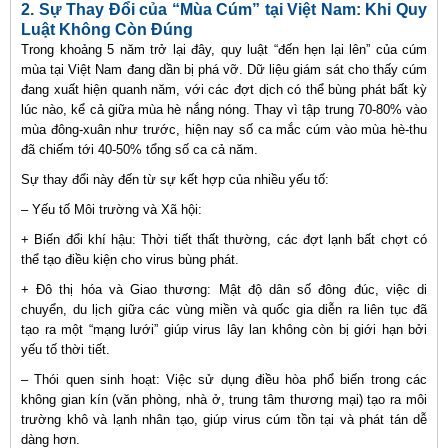
2. Sự Thay Đổi của “Mùa Cúm” tại Việt Nam: Khi Quy
Luật Không Còn Đúng
Trong khoảng 5 năm trở lại đây, quy luật “đến hẹn lại lên” của cúm
mùa tại Việt Nam đang dần bị phá vỡ. Dữ liệu giám sát cho thấy cúm
đang xuất hiện quanh năm, với các đợt dịch có thể bùng phát bất kỳ
lúc nào, kể cả giữa mùa hè nắng nóng. Thay vì tập trung 70-80% vào
mùa đông-xuân như trước, hiện nay số ca mắc cúm vào mùa hè-thu
đã chiếm tới 40-50% tổng số ca cả năm.
Sự thay đổi này đến từ sự kết hợp của nhiều yếu tố:
– Yếu tố Môi trường và Xã hội:
+ Biến đổi khí hậu:
Thời tiết thất thường, các đợt lạnh bất chợt có
thể tạo điều kiện cho virus bùng phát.
+ Đô thị hóa và Giao thương:
Mật độ dân số đông đúc, việc di
chuyển, du lịch giữa các vùng miền và quốc gia diễn ra liên tục đã
tạo ra một “mạng lưới” giúp virus lây lan không còn bị giới hạn bởi
yếu tố thời tiết.
– Thói quen sinh hoạt: Việc sử dụng điều hòa phổ biến trong các
không gian kín (văn phòng, nhà ở, trung tâm thương mại) tạo ra môi
trường khô và lạnh nhân tạo, giúp virus cúm tồn tại và phát tán dễ
dàng hơn.