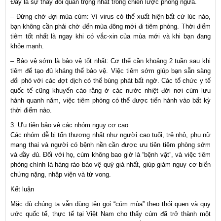
Đây là sự thay đổi quan trọng nhất trong chiến lược phòng ngừa.
– Đừng chờ đợi mùa cúm: Vì virus có thể xuất hiện bất cứ lúc nào,
bạn không cần phải chờ đến mùa đông mới đi tiêm phòng. Thời điểm
tiêm tốt nhất là ngay khi có vắc-xin của mùa mới và khi bạn đang
khỏe mạnh.
– Bảo vệ sớm là bảo vệ tốt nhất: Cơ thể cần khoảng 2 tuần sau khi
tiêm để tạo đủ kháng thể bảo vệ. Việc tiêm sớm giúp bạn sẵn sàng
đối phó với các đợt dịch có thể bùng phát bất ngờ. Các tổ chức y tế
quốc tế cũng khuyến cáo rằng ở các nước nhiệt đới nơi cúm lưu
hành quanh năm, việc tiêm phòng có thể được tiến hành vào bất kỳ
thời điểm nào.
3. Ưu tiên bảo vệ các nhóm nguy cơ cao
Các nhóm dễ bị tổn thương nhất như người cao tuổi, trẻ nhỏ, phụ nữ
mang thai và người có bệnh nền cần được ưu tiên tiêm phòng sớm
và đầy đủ. Đối với họ, cúm không bao giờ là “bệnh vặt”, và việc tiêm
phòng chính là hàng rào bảo vệ quý giá nhất, giúp giảm nguy cơ biến
chứng nặng, nhập viện và tử vong.
Kết luận
Mặc dù chúng ta vẫn dùng tên gọi “cúm mùa” theo thói quen và quy
ước quốc tế, thực tế tại Việt Nam cho thấy cúm đã trở thành một