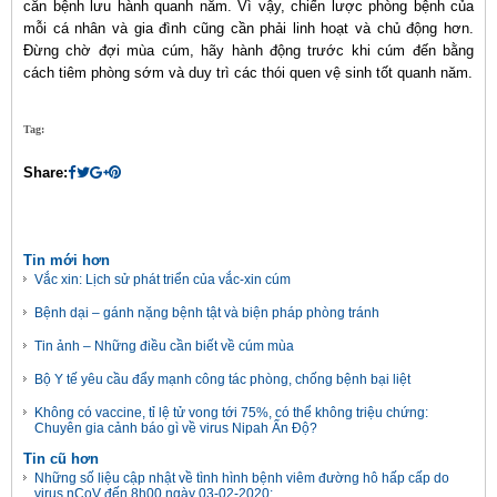
căn bệnh lưu hành quanh năm. Vì vậy, chiến lược phòng bệnh của
mỗi cá nhân và gia đình cũng cần phải linh hoạt và chủ động hơn.
Đừng chờ đợi mùa cúm, hãy hành động trước khi cúm đến bằng
cách tiêm phòng sớm và duy trì các thói quen vệ sinh tốt quanh năm.
Tag:
Share:
Tin mới hơn
Vắc xin: Lịch sử phát triển của vắc-xin cúm
Bệnh dại – gánh nặng bệnh tật và biện pháp phòng tránh
Tin ảnh – Những điều cần biết về cúm mùa
Bộ Y tế yêu cầu đẩy mạnh công tác phòng, chống bệnh bại liệt
Không có vaccine, tỉ lệ tử vong tới 75%, có thể không triệu chứng:
Chuyên gia cảnh báo gì về virus Nipah Ấn Độ?
Tin cũ hơn
Những số liệu cập nhật về tình hình bệnh viêm đường hô hấp cấp do
virus nCoV đến 8h00 ngày 03-02-2020: