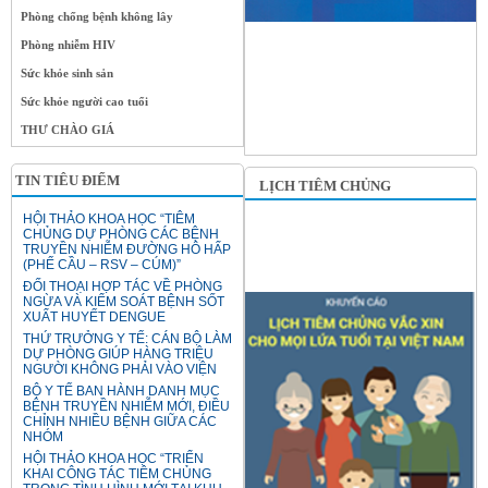
Phòng chống bệnh không lây
Phòng nhiễm HIV
Sức khỏe sinh sản
Sức khỏe người cao tuổi
THƯ CHÀO GIÁ
TIN TIÊU ĐIỂM
LỊCH TIÊM CHỦNG
HỘI THẢO KHOA HỌC “TIÊM
CHỦNG DỰ PHÒNG CÁC BỆNH
TRUYỀN NHIỄM ĐƯỜNG HÔ HẤP
(PHẾ CẦU – RSV – CÚM)”
ĐỐI THOẠI HỢP TÁC VỀ PHÒNG
NGỪA VÀ KIỂM SOÁT BỆNH SỐT
XUẤT HUYẾT DENGUE
THỨ TRƯỞNG Y TẾ: CÁN BỘ LÀM
DỰ PHÒNG GIÚP HÀNG TRIỆU
NGƯỜI KHÔNG PHẢI VÀO VIỆN
BỘ Y TẾ BAN HÀNH DANH MỤC
BỆNH TRUYỀN NHIỄM MỚI, ĐIỀU
CHỈNH NHIỀU BỆNH GIỮA CÁC
NHÓM
HỘI THẢO KHOA HỌC “TRIỂN
KHAI CÔNG TÁC TIÊM CHỦNG