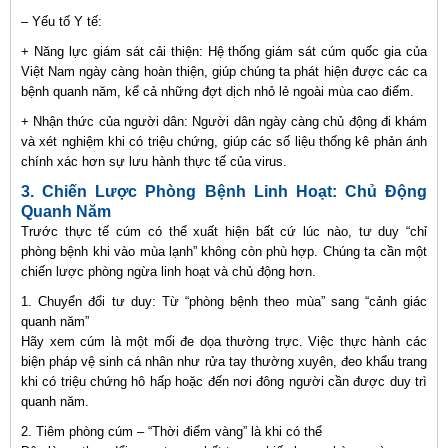
– Yếu tố Y tế:
+ Năng lực giám sát cải thiện:
Hệ thống giám sát cúm quốc gia của
Việt Nam ngày càng hoàn thiện, giúp chúng ta phát hiện được các ca
bệnh quanh năm, kể cả những đợt dịch nhỏ lẻ ngoài mùa cao điểm.
+ Nhận thức của người dân: Người dân ngày càng chủ động đi khám
và xét nghiệm khi có triệu chứng, giúp các số liệu thống kê phản ánh
chính xác hơn sự lưu hành thực tế của virus.
3. Chiến Lược Phòng Bệnh Linh Hoạt: Chủ Động
Quanh Năm
Trước thực tế cúm có thể xuất hiện bất cứ lúc nào, tư duy “chỉ
phòng bệnh khi vào mùa lạnh” không còn phù hợp. Chúng ta cần một
chiến lược phòng ngừa linh hoạt và chủ động hơn.
1. Chuyển đổi tư duy: Từ “phòng bệnh theo mùa” sang “cảnh giác
quanh năm”
Hãy xem cúm là một mối đe dọa thường trực. Việc thực hành các
biện pháp vệ sinh cá nhân như rửa tay thường xuyên, đeo khẩu trang
khi có triệu chứng hô hấp hoặc đến nơi đông người cần được duy trì
quanh năm.
2. Tiêm phòng cúm – “Thời điểm vàng” là khi có thể