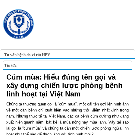
TRANG TIN ĐIỆN TỬ
HỘI Y HỌC DỰ PHÒNG
VIỆT NAM
VIETNAM ASSOCIATION OF
PREVENTIVE MEDICINE
Tư vấn bệnh do vi rút HPV
Tin tức
Cúm mùa: Hiểu đúng tên gọi và
xây dựng chiến lược phòng bệnh
linh hoạt tại Việt Nam
Chúng ta thường quen gọi là “cúm mùa”, một cái tên gợi lên hình ảnh
về một căn bệnh chỉ xuất hiện vào những thời điểm nhất định trong
năm. Nhưng thực tế tại Việt Nam, các ca bệnh cúm dường như đang
xuất hiện quanh năm, bất kể là mùa nóng hay mùa lạnh. Vậy tại sao
lại gọi là “cúm mùa” và chúng ta cần một chiến lược phòng ngừa linh
hoạt như thế nào để thích ứng với tình hình mới?