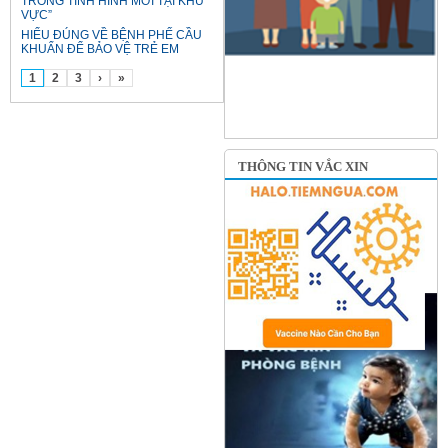
TRONG TÌNH HÌNH MỚI TẠI KHU
VỰC”
HIỂU ĐÚNG VỀ BỆNH PHẾ CẦU
KHUẨN ĐỂ BẢO VỆ TRẺ EM
1
2
3
›
»
THÔNG TIN VẮC XIN