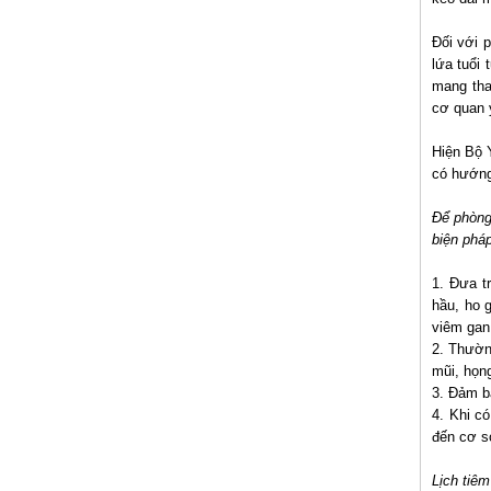
Đối với 
lứa tuổi 
mang tha
cơ quan y
Hiện Bộ 
có hướng
Để phòng
biện phá
1. Đưa t
hầu, ho 
viêm gan
2. Thườn
mũi, họng
3. Đảm b
4. Khi c
đến cơ sở
Lịch tiê