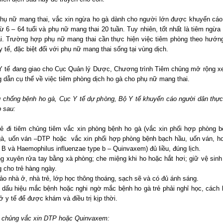
phụ nữ mang thai, vắc xin ngừa ho gà dành cho người lớn được khuyến cáo
từ 6 – 64 tuổi và phụ nữ mang thai 20 tuần. Tuy nhiên, tốt nhất là tiêm ngừa
i. Trường hợp phụ nữ mang thai cần thực hiện việc tiêm phòng theo hướn
 tế, đặc biệt đối với phụ nữ mang thai sống tại vùng dịch.
Y tế đang giao cho Cục Quản lý Dược, Chương trình Tiêm chủng mở rộng x
 dẫn cụ thể về việc tiêm phòng dịch ho gà cho phụ nữ mang thai.
 chống bệnh ho gà, Cục Y tế dự phòng, Bộ Y tế khuyến cáo người dân thực
p sau:
rẻ đi tiêm chủng tiêm vắc xin phòng bệnh ho gà (vắc xin phối hợp phòng 
gà, uốn ván –DTP hoặc vắc xin phối hợp phòng bệnh bạch hầu, uốn ván, ho 
 B và Haemophilus influenzae type b – Quinvaxem) đủ liều, đúng lịch.
g xuyên rửa tay bằng xà phòng; che miệng khi ho hoặc hắt hơi; giữ vệ sinh 
 cho trẻ hàng ngày.
ảo nhà ở, nhà trẻ, lớp học thông thoáng, sạch sẽ và có đủ ánh sáng.
ó dấu hiệu mắc bệnh hoặc nghi ngờ mắc bệnh ho gà trẻ phải nghỉ học, cách 
 y tế để được khám và điều trị kịp thời.
m chủng vắc xin DTP hoặc Quinvaxem: