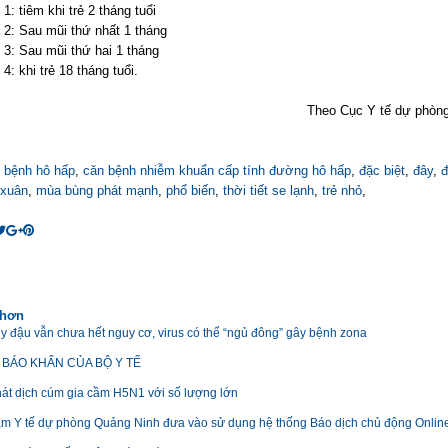
 1: tiêm khi trẻ 2 tháng tuổi
 2: Sau mũi thứ nhất 1 tháng
 3: Sau mũi thứ hai 1 tháng
 4: khi trẻ 18 tháng tuổi.
Theo Cục Y tế dự phòng
,
bệnh hô hấp
,
căn bệnh nhiễm khuẩn cấp tính đường hô hấp
,
đặc biệt
,
đây
,
đ
 xuân
,
mùa bùng phát mạnh
,
phổ biến
,
thời tiết se lạnh
,
trẻ nhỏ
,
 hơn
ủy đậu vẫn chưa hết nguy cơ, virus có thể “ngủ đông” gây bệnh zona
BÁO KHẨN CỦA BỘ Y TẾ
át dịch cúm gia cầm H5N1 với số lượng lớn
âm Y tế dự phòng Quảng Ninh đưa vào sử dụng hệ thống Báo dịch chủ động Onlin