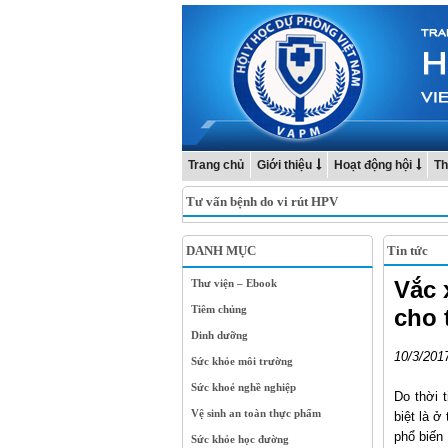
Trang chủ
Giới thiệu
Hoạt động hội
Th
Tư vấn bệnh do vi rút HPV
DANH MỤC
Tin tức
Vắc 
Thư viện – Ebook
Tiêm chủng
cho 
Dinh dưỡng
10/3/201
Sức khỏe môi trường
Sức khoẻ nghề nghiệp
Do thời 
Vệ sinh an toàn thực phẩm
biệt là ở
phổ biến 
Sức khỏe học đường