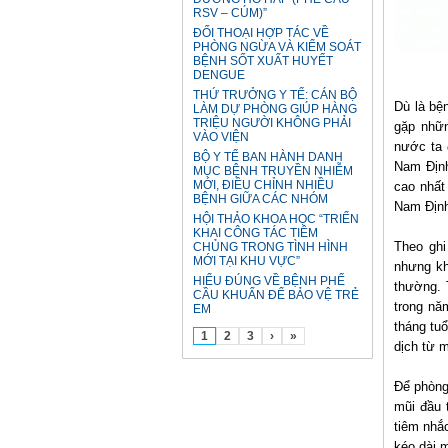
RSV – CÚM)”
ĐỐI THOẠI HỢP TÁC VỀ
PHÒNG NGỪA VÀ KIỂM SOÁT
BỆNH SỐT XUẤT HUYẾT
DENGUE
THỨ TRƯỞNG Y TẾ: CÁN BỘ
Dù là bệ
LÀM DỰ PHÒNG GIÚP HÀNG
TRIỆU NGƯỜI KHÔNG PHẢI
gặp nhữn
VÀO VIỆN
nước ta 
BỘ Y TẾ BAN HÀNH DANH
Nam Địn
MỤC BỆNH TRUYỀN NHIỄM
MỚI, ĐIỀU CHỈNH NHIỀU
cao nhất
BỆNH GIỮA CÁC NHÓM
Nam Định
HỘI THẢO KHOA HỌC “TRIỂN
KHAI CÔNG TÁC TIÊM
Theo ghi
CHỦNG TRONG TÌNH HÌNH
MỚI TẠI KHU VỰC”
nhưng kh
HIỂU ĐÚNG VỀ BỆNH PHẾ
thường. 
CẦU KHUẨN ĐỂ BẢO VỆ TRẺ
trong nă
EM
tháng tu
1
2
3
›
»
dịch từ 
Để phòng 
mũi đầu t
tiêm nhắc
kéo dài m