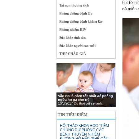
tiết từ n
Tai nạn thương tích
có miễn 
Phòng chống bệnh lây
Phòng chống bệnh không lây
Phòng nhiễm HIV
Sức khỏe sinh sản
Sức khỏe người cao tuổi
THƯ CHÀO GIÁ
Vắc xin là cách tốt nhất để phòng
ngừa ho gà cho trẻ
10/3/2017 Do thời tiết se lạnh,...
TIN TIÊU ĐIỂM
HỘI THẢO KHOA HỌC “TIÊM
CHỦNG DỰ PHÒNG CÁC
BỆNH TRUYỀN NHIỄM
ĐƯỜNG HÔ HẤP (PHẾ CẦU –