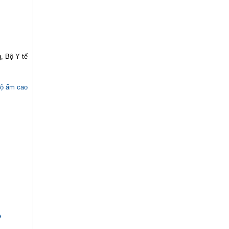
, Bộ Y tế
ộ ẩm cao
e