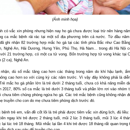
(Ảnh minh họa)
nh có vắc xin phòng nhưng hiện nay ho gà chưa được loại trừ nên hàng nă
g ca mắc bệnh rải rác tại một số địa phương trên cả nước. Từ đầu năm
đã ghi nhận 82 trường hợp mắc ho gà tại các tỉnh phía Bắc như Cao Bằng
h, Nghệ An, Hải Dương, Hưng Yên, Phú Thọ, Hà Nam… trong đó Hà Nội c
 với 21 trường hợp, có một ca tử vong. Bốn trường hợp tử vong khác tại 
 (2 ca), Nghệ An.
 nhận, dù số mắc tăng cao hơn các tháng trong năm do khí hậu lạnh, ẩm
ông cao hơn so với cùng kỳ các năm trước. Vì vậy đây không phải là diễn
Trẻ mắc ho gà phần lớn là trẻ dưới 2 tháng tuổi, chưa có khả năng miễn dị
m 2017, 80% số ca mắc là trẻ dưới 3 tháng tuổi và phần lớn rơi vào nhóm t
ổi chưa tiêm chủng phòng ngừa ho gà. Các trẻ mắc bệnh cũng không nhận 
mẹ truyền cho con do mẹ chưa tiêm phòng dịch trước đó.
bệnh trẻ em, vấn đề cốt lõi là trẻ phải được tiêm vắc xin đúng lịch, đủ liều
iên ngay khi trẻ được 2 tháng tuổi, mũi 2 lúc 3 tháng tuổi, mũi 3 lúc 4 thá
 lại lúc trẻ 18 tháng. Mũi nhắc lại lần 4 khi trẻ được 18 tháng rất quan trọng 
iễn dịch sau này để truyền cho con.