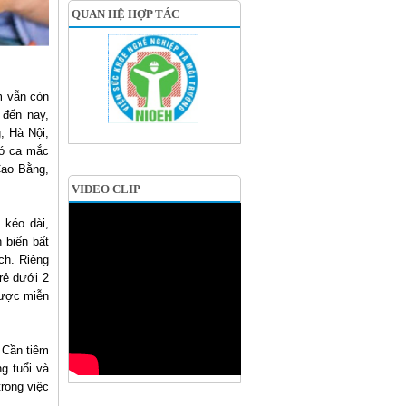
QUAN HỆ HỢP TÁC
m vẫn còn
 đến nay,
, Hà Nội,
ó ca mắc
Cao Bằng,
VIDEO CLIP
 kéo dài,
 biến bất
ch. Riêng
rẻ dưới 2
được miễn
: Cần tiêm
ng tuổi và
trong việc