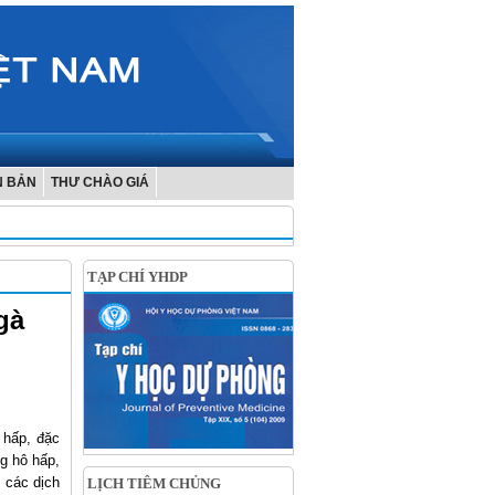
N BẢN
THƯ CHÀO GIÁ
TẠP CHÍ YHDP
gà
 hấp, đặc
ng hô hấp,
ó các dịch
LỊCH TIÊM CHỦNG