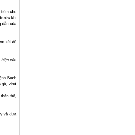
 tiêm cho
 trước khi
g dẫn của
em xét để
 hiện các
bệnh Bạch
gà, virut
thân thể,
ly và đưa