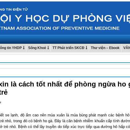
ông tin YHDP
Sống Khoẻ
TT Phát triển SKCĐ
Thư viện – Ebook
VĂ
xin là cách tốt nhất để phòng ngừa ho 
trẻ
7
tiết se lạnh, độ ẩm cao nên mùa xuân là mùa bùng phát mạnh các bệnh hô
 trẻ nhỏ, trong đó có bệnh ho gà. Đây là căn bệnh nhiễm khuẩn cấp tính đườ
ở trẻ nhỏ. Bệnh có thể lây truyền do tiếp xúc trực tiếp qua đường hô hấp c