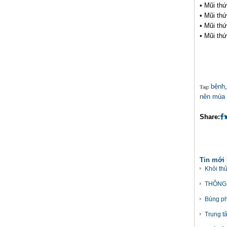
• Mũi thứ
• Mũi thứ
• Mũi thứ
• Mũi thứ
bệnh
Tag:
nên mùa
Share:
Tin mới
Khỏi th
THÔNG 
Bùng ph
Trung t