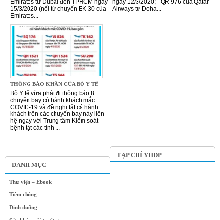
Emirates từ Dubai đến TPHCM ngày
ngày 12/3/2020; - QR 976 của Qatar
15/3/2020 (nối từ chuyến EK 30 của
Airways từ Doha...
Emirates...
THÔNG BÁO KHẨN CỦA BỘ Y TẾ
Bộ Y tế vừa phát đi thông báo 8
chuyến bay có hành khách mắc
COVID-19 và đề nghị tất cả hành
khách trên các chuyến bay này liên
hệ ngay với Trung tâm Kiểm soát
bệnh tật các tỉnh,...
TẠP CHÍ YHDP
DANH MỤC
Thư viện – Ebook
Tiêm chủng
Dinh dưỡng
Sức khỏe môi trường