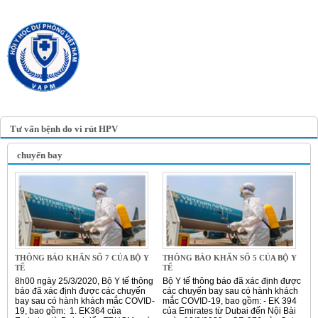
TRANG TIN ĐIỆN TỬ
HỘI Y HỌC DỰ PHÒNG
VIỆT NAM
VIETNAM ASSOCIATION OF
PREVENTIVE MEDICINE
Tư vấn bệnh do vi rút HPV
chuyến bay
THÔNG BÁO KHẨN SỐ 7 CỦA BỘ Y
THÔNG BÁO KHẨN SỐ 5 CỦA BỘ Y
TẾ
TẾ
8h00 ngày 25/3/2020, Bộ Y tế thông
Bộ Y tế thông báo đã xác định được
báo đã xác định được các chuyến
các chuyến bay sau có hành khách
bay sau có hành khách mắc COVID-
mắc COVID-19, bao gồm: - EK 394
19, bao gồm: 1. EK364 của
của Emirates từ Dubai đến Nội Bài