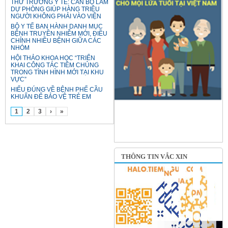
THỨ TRƯỞNG Y TẾ: CÁN BỘ LÀM
DỰ PHÒNG GIÚP HÀNG TRIỆU
NGƯỜI KHÔNG PHẢI VÀO VIỆN
BỘ Y TẾ BAN HÀNH DANH MỤC
BỆNH TRUYỀN NHIỄM MỚI, ĐIỀU
CHỈNH NHIỀU BỆNH GIỮA CÁC
NHÓM
HỘI THẢO KHOA HỌC “TRIỂN
KHAI CÔNG TÁC TIÊM CHỦNG
TRONG TÌNH HÌNH MỚI TẠI KHU
VỰC”
HIỂU ĐÚNG VỀ BỆNH PHẾ CẦU
KHUẨN ĐỂ BẢO VỆ TRẺ EM
1
2
3
›
»
THÔNG TIN VẮC XIN