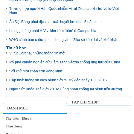
Trường hợp người Hàn Quốc nhiễm vi rút Zika sau khi trở về từ Việt
Nam
Ấn Độ: Bùng phát dịch sốt xuất huyết lớn nhất 5 năm qua
Lo ngại bùng phát HIV vì kim tiêm “bẩn” ở Campuchia
WHO cảnh báo cuộc chiến chống virus Zika sẽ kéo dài và khó khăn
Tin cũ hơn
Vi rút Corona, những thông tin mới.
Mỹ phê chuẩn nghiên cứu lâm sàng vắcxin chống ung thư của Cuba
“Vũ khí” mới chặn cơn động kinh
Cập nhật thông tin dịch bệnh Sởi tại Mỹ đến ngày 13/3/2015
Ngày Sức khỏe Thế giới 2016: Cùng nhau chống lại bệnh tiểu đường
TẠP CHÍ YHDP
DANH MỤC
Thư viện – Ebook
Tiêm chủng