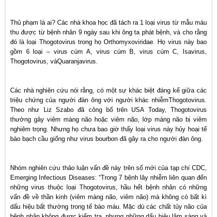
Thủ phạm là ai? Các nhà khoa học đã tách ra 1 loại virus từ mẫu máu
thu được từ bệnh nhân 9 ngày sau khi ông ta phát bệnh, và cho rằng
đó là loại Thogotovirus trong họ Orthomyxoviridae. Họ virus này bao
gồm 6 loại – virus cúm A, virus cúm B, virus cúm C, Isavirus,
Thogotovirus, vàQuaranjavirus.
Các nhà nghiên cứu nói rằng, có một sự khác biệt đáng kể giữa các
triệu chứng của người đàn ông với người khác nhiễmThogotovirus.
Theo như Liz Szabo đã công bố trên USA Today, Thogotovirus
thường gây viêm màng não hoặc viêm não, lớp màng não bị viêm
nghiêm trọng. Nhưng họ chưa bao giờ thấy loại virus này hủy hoại tế
bào bạch cầu giống như virus bourbon đã gây ra cho người đàn ông.
Nhóm nghiên cứu thảo luận vấn đề này trên số mới của tạp chí CDC,
Emerging Infectious Diseases: “Trong 7 bệnh lây nhiễm liên quan đến
những virus thuộc loại Thogotovirus, hầu hết bệnh nhân có những
vấn đề về thần kinh (viêm màng não, viêm não) mà không có bất kì
dấu hiệu bất thường trong tế bào máu. Mặc dù các chất tủy não của
bệnh nhân không được kiểm tra, nhưng những dấu hiệu lâm sàng và