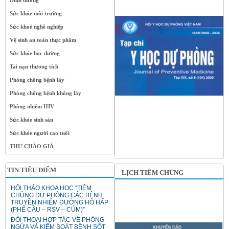
Dinh dưỡng
Sức khỏe môi trường
Sức khoẻ nghề nghiệp
Vệ sinh an toàn thực phẩm
Sức khỏe học đường
Tai nạn thương tích
Phòng chống bệnh lây
Phòng chống bệnh không lây
Phòng nhiễm HIV
Sức khỏe sinh sản
Sức khỏe người cao tuổi
THƯ CHÀO GIÁ
TIN TIÊU ĐIỂM
LỊCH TIÊM CHỦNG
HỘI THẢO KHOA HỌC “TIÊM
CHỦNG DỰ PHÒNG CÁC BỆNH
TRUYỀN NHIỄM ĐƯỜNG HÔ HẤP
(PHẾ CẦU – RSV – CÚM)”
ĐỐI THOẠI HỢP TÁC VỀ PHÒNG
NGỪA VÀ KIỂM SOÁT BỆNH SỐT