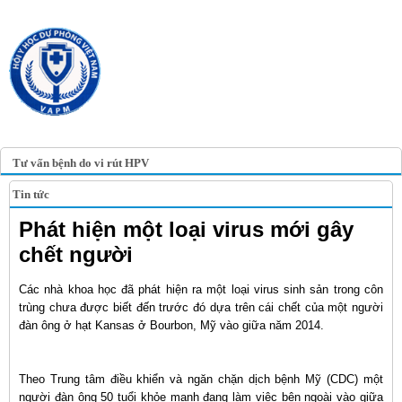
TRANG TIN ĐIỆN TỬ
HỘI Y HỌC DỰ PHÒNG
VIỆT NAM
VIETNAM ASSOCIATION OF
PREVENTIVE MEDICINE
Tư vấn bệnh do vi rút HPV
Tin tức
Phát hiện một loại virus mới gây
chết người
Các nhà khoa học đã phát hiện ra một loại virus sinh sản trong côn
trùng chưa được biết đến trước đó dựa trên cái chết của một người
đàn ông ở hạt Kansas ở Bourbon, Mỹ vào giữa năm 2014.
Theo Trung tâm điều khiển và ngăn chặn dịch bệnh Mỹ (CDC) một
người đàn ông 50 tuổi khỏe mạnh đang làm việc bên ngoài vào giữa