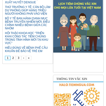
XUẤT HUYẾT DENGUE
THỨ TRƯỞNG Y TẾ: CÁN BỘ LÀM
DỰ PHÒNG GIÚP HÀNG TRIỆU
NGƯỜI KHÔNG PHẢI VÀO VIỆN
BỘ Y TẾ BAN HÀNH DANH MỤC
BỆNH TRUYỀN NHIỄM MỚI, ĐIỀU
CHỈNH NHIỀU BỆNH GIỮA CÁC
NHÓM
HỘI THẢO KHOA HỌC “TRIỂN
KHAI CÔNG TÁC TIÊM CHỦNG
TRONG TÌNH HÌNH MỚI TẠI KHU
VỰC”
HIỂU ĐÚNG VỀ BỆNH PHẾ CẦU
KHUẨN ĐỂ BẢO VỆ TRẺ EM
1
2
3
›
»
THÔNG TIN VẮC XIN