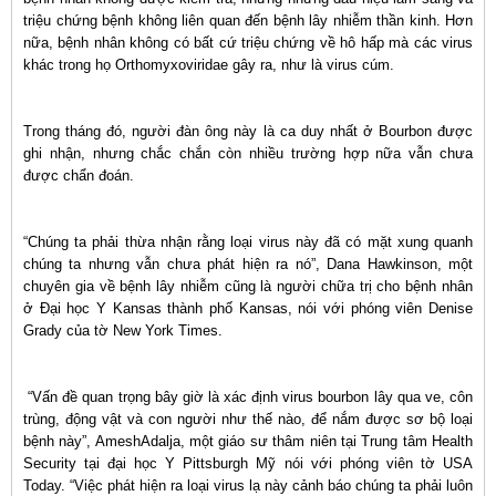
triệu chứng bệnh không liên quan đến bệnh lây nhiễm thần kinh. Hơn
nữa, bệnh nhân không có bất cứ triệu chứng về hô hấp mà các virus
khác trong họ Orthomyxoviridae gây ra, như là virus cúm.
Trong tháng đó, người đàn ông này là ca duy nhất ở Bourbon được
ghi nhận, nhưng chắc chắn còn nhiều trường hợp nữa vẫn chưa
được chẩn đoán.
“Chúng ta phải thừa nhận rằng loại virus này đã có mặt xung quanh
chúng ta nhưng vẫn chưa phát hiện ra nó”, Dana Hawkinson, một
chuyên gia về bệnh lây nhiễm cũng là người chữa trị cho bệnh nhân
ở Đại học Y Kansas thành phố Kansas, nói với phóng viên Denise
Grady của tờ New York Times.
“Vấn đề quan trọng bây giờ là xác định virus bourbon lây qua ve, côn
trùng, động vật và con người như thế nào, để nắm được sơ bộ loại
bệnh này”, AmeshAdalja, một giáo sư thâm niên tại Trung tâm Health
Security tại đại học Y Pittsburgh Mỹ nói với phóng viên tờ USA
Today. “Việc phát hiện ra loại virus lạ này cảnh báo chúng ta phải luôn