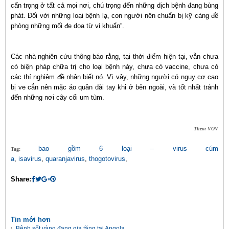
cẩn trọng ở tất cả mọi nơi, chú trọng đến những dịch bệnh đang bùng
phát. Đối với những loại bệnh lạ, con người nên chuẩn bị kỹ càng đề
phòng những mối đe dọa từ vi khuẩn”.
Các nhà nghiên cứu thông báo rằng, tại thời điểm hiện tại, vẫn chưa
có biện pháp chữa trị cho loại bệnh này, chưa có vaccine, chưa có
các thí nghiệm đề nhận biết nó. Vì vậy, những người có nguy cơ cao
bị ve cắn nên mặc áo quần dài tay khi ở bên ngoài, và tốt nhất tránh
đến những nơi cây cối um tùm.
Theo: VOV
bao gồm 6 loại – virus cúm
Tag:
a
,
isavirus
,
quaranjavirus
,
thogotovirus
,
Share:
Tin mới hơn
Bệnh sốt vàng đang gia tăng tại Angola