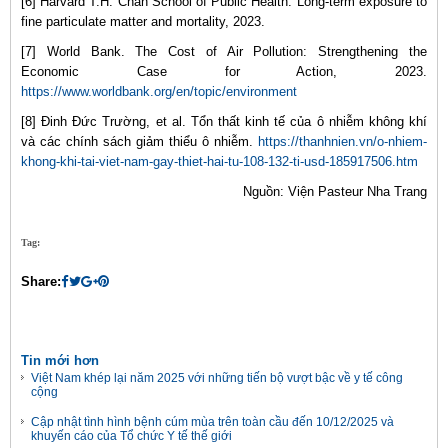
[6] Harvard T.H. Chan School of Public Health. Long-term exposure to
fine particulate matter and mortality, 2023.
[7] World Bank. The Cost of Air Pollution: Strengthening the
Economic Case for Action, 2023.
https://www.worldbank.org/en/topic/environment
[8] Đinh Đức Trường, et al. Tổn thất kinh tế của ô nhiễm không khí
và các chính sách giảm thiểu ô nhiễm.
https://thanhnien.vn/o-nhiem-
khong-khi-tai-viet-nam-gay-thiet-hai-tu-108-132-ti-usd-185917506.htm
Nguồn: Viện Pasteur Nha Trang
Tag:
Share:
Tin mới hơn
Việt Nam khép lại năm 2025 với những tiến bộ vượt bậc về y tế công
cộng
Cập nhật tình hình bệnh cúm mùa trên toàn cầu đến 10/12/2025 và
khuyến cáo của Tổ chức Y tế thế giới