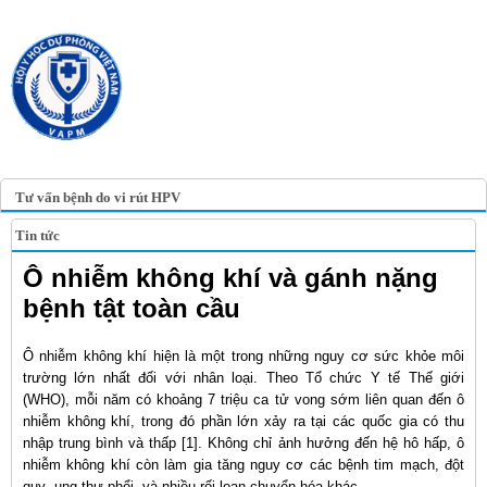
TRANG TIN ĐIỆN TỬ
HỘI Y HỌC DỰ PHÒNG
VIỆT NAM
VIETNAM ASSOCIATION OF
PREVENTIVE MEDICINE
Tư vấn bệnh do vi rút HPV
Tin tức
Ô nhiễm không khí và gánh nặng
bệnh tật toàn cầu
Ô nhiễm không khí hiện là một trong những nguy cơ sức khỏe môi
trường lớn nhất đối với nhân loại. Theo Tổ chức Y tế Thế giới
(WHO), mỗi năm có khoảng 7 triệu ca tử vong sớm liên quan đến ô
nhiễm không khí, trong đó phần lớn xảy ra tại các quốc gia có thu
nhập trung bình và thấp [1]. Không chỉ ảnh hưởng đến hệ hô hấp, ô
nhiễm không khí còn làm gia tăng nguy cơ các bệnh tim mạch, đột
quỵ, ung thư phổi, và nhiều rối loạn chuyển hóa khác.