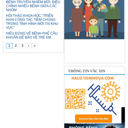
BỆNH TRUYỀN NHIỄM MỚI, ĐIỀU
CHỈNH NHIỀU BỆNH GIỮA CÁC
NHÓM
HỘI THẢO KHOA HỌC “TRIỂN
KHAI CÔNG TÁC TIÊM CHỦNG
TRONG TÌNH HÌNH MỚI TẠI KHU
VỰC”
HIỂU ĐÚNG VỀ BỆNH PHẾ CẦU
KHUẨN ĐỂ BẢO VỆ TRẺ EM
1
2
3
›
»
THÔNG TIN VẮC XIN