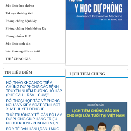
Sức khỏe học đường
Tai nạn thương tích
Phòng chống bệnh lây
Phòng chống bệnh không lây
Phòng nhiễm HIV
Sức khỏe sinh sản
Sức khỏe người cao tuổi
THƯ CHÀO GIÁ
TIN TIÊU ĐIỂM
LỊCH TIÊM CHỦNG
HỘI THẢO KHOA HỌC “TIÊM
CHỦNG DỰ PHÒNG CÁC BỆNH
TRUYỀN NHIỄM ĐƯỜNG HÔ HẤP
(PHẾ CẦU – RSV – CÚM)”
ĐỐI THOẠI HỢP TÁC VỀ PHÒNG
NGỪA VÀ KIỂM SOÁT BỆNH SỐT
XUẤT HUYẾT DENGUE
THỨ TRƯỞNG Y TẾ: CÁN BỘ LÀM
DỰ PHÒNG GIÚP HÀNG TRIỆU
NGƯỜI KHÔNG PHẢI VÀO VIỆN
BỘ Y TẾ BAN HÀNH DANH MỤC