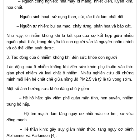
– Nguồn công nghiệp: nhà máy xi măng, nhiệt điện, luyện kim,
hóa chất.
– Nguồn sinh hoạt: sử dụng than, củi, rác thải làm chất đốt.
– Nguồn tự nhiên: bụi sa mạc, cháy rừng, phấn hoa và bão cát.
Như vậy, ô nhiễm không khí là kết quả của sự kết hợp giữa nhiều
nguồn phát thải, trong đó yếu tố con người vẫn là nguyên nhân chính
và có thể kiểm soát được.
3. Tác động của ô nhiễm không khí đến sức khỏe con người
Tác động của ô nhiễm không khí đến sức khỏe phụ thuộc vào thời
gian phơi nhiễm và loại chất ô nhiễm. Nhiều nghiên cứu đã chứng
minh mối liên hệ chặt chẽ giữa nồng độ PM2.5 và tỷ lệ tử vong sớm.
Một số ảnh hưởng sức khỏe đáng chú ý gồm:
– Hệ hô hấp: gây viêm phế quản mãn tính, hen suyễn, nhiễm
trùng hô hấp.
– Hệ tim mạch: làm tăng nguy cơ nhồi máu cơ tim, xơ vữa
động mạch.
– Hệ thần kinh: gây suy giảm nhận thức, tăng nguy cơ bệnh
Alzheimer và Parkinson [4].