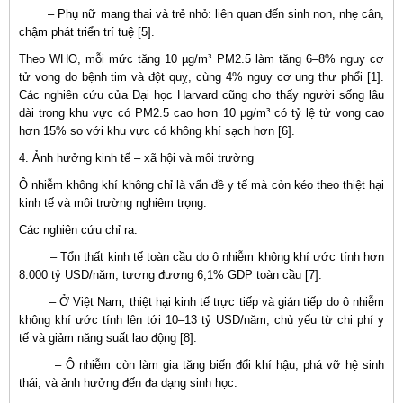
– Phụ nữ mang thai và trẻ nhỏ: liên quan đến sinh non, nhẹ cân,
chậm phát triển trí tuệ [5].
Theo WHO, mỗi mức tăng 10 µg/m³ PM2.5 làm tăng 6–8% nguy cơ
tử vong do bệnh tim và đột quỵ, cùng 4% nguy cơ ung thư phổi [1].
Các nghiên cứu của Đại học Harvard cũng cho thấy người sống lâu
dài trong khu vực có PM2.5 cao hơn 10 µg/m³ có tỷ lệ tử vong cao
hơn 15% so với khu vực có không khí sạch hơn [6].
4. Ảnh hưởng kinh tế – xã hội và môi trường
Ô nhiễm không khí không chỉ là vấn đề y tế mà còn kéo theo thiệt hại
kinh tế và môi trường nghiêm trọng.
Các nghiên cứu chỉ ra:
– Tổn thất kinh tế toàn cầu do ô nhiễm không khí ước tính hơn
8.000 tỷ USD/năm, tương đương 6,1% GDP toàn cầu [7].
– Ở Việt Nam, thiệt hại kinh tế trực tiếp và gián tiếp do ô nhiễm
không khí ước tính lên tới 10–13 tỷ USD/năm, chủ yếu từ chi phí y
tế và giảm năng suất lao động [8].
– Ô nhiễm còn làm gia tăng biến đổi khí hậu, phá vỡ hệ sinh
thái, và ảnh hưởng đến đa dạng sinh học.