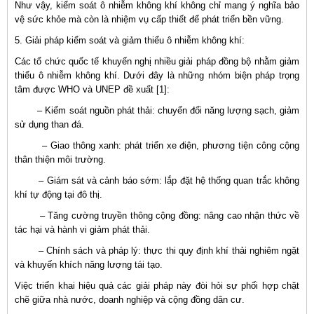
Như vậy, kiểm soát ô nhiễm không khí không chỉ mang ý nghĩa bảo
vệ sức khỏe mà còn là nhiệm vụ cấp thiết để phát triển bền vững.
5. Giải pháp kiểm soát và giảm thiểu ô nhiễm không khí:
Các tổ chức quốc tế khuyến nghị nhiều giải pháp đồng bộ nhằm giảm
thiểu ô nhiễm không khí. Dưới đây là những nhóm biện pháp trọng
tâm được WHO và UNEP đề xuất [1]:
– Kiểm soát nguồn phát thải: chuyển đổi năng lượng sạch, giảm
sử dụng than đá.
– Giao thông xanh: phát triển xe điện, phương tiện công cộng
thân thiện môi trường.
– Giám sát và cảnh báo sớm: lắp đặt hệ thống quan trắc không
khí tự động tại đô thị.
– Tăng cường truyền thông cộng đồng: nâng cao nhận thức về
tác hại và hành vi giảm phát thải.
– Chính sách và pháp lý: thực thi quy định khí thải nghiêm ngặt
và khuyến khích năng lượng tái tạo.
Việc triển khai hiệu quả các giải pháp này đòi hỏi sự phối hợp chặt
chẽ giữa nhà nước, doanh nghiệp và cộng đồng dân cư.