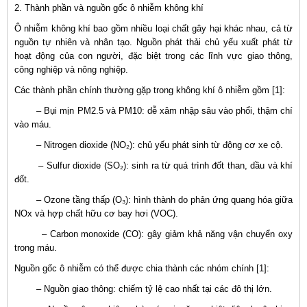
2. Thành phần và nguồn gốc ô nhiễm không khí
Ô nhiễm không khí bao gồm nhiều loại chất gây hại khác nhau, cả từ
nguồn tự nhiên và nhân tạo. Nguồn phát thải chủ yếu xuất phát từ
hoạt động của con người, đặc biệt trong các lĩnh vực giao thông,
công nghiệp và nông nghiệp.
Các thành phần chính thường gặp trong không khí ô nhiễm gồm [1]:
– Bụi mịn PM2.5 và PM10: dễ xâm nhập sâu vào phổi, thậm chí
vào máu.
– Nitrogen dioxide (NO₂): chủ yếu phát sinh từ động cơ xe cộ.
– Sulfur dioxide (SO₂): sinh ra từ quá trình đốt than, dầu và khí
đốt.
– Ozone tầng thấp (O₃): hình thành do phản ứng quang hóa giữa
NOx và hợp chất hữu cơ bay hơi (VOC).
– Carbon monoxide (CO): gây giảm khả năng vận chuyển oxy
trong máu.
Nguồn gốc ô nhiễm có thể được chia thành các nhóm chính [1]:
– Nguồn giao thông: chiếm tỷ lệ cao nhất tại các đô thị lớn.