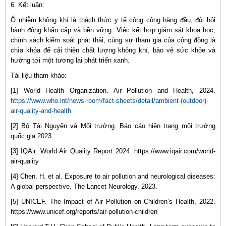
6. Kết luận:
Ô nhiễm không khí là thách thức y tế công cộng hàng đầu, đòi hỏi
hành động khẩn cấp và bền vững. Việc kết hợp giám sát khoa học,
chính sách kiểm soát phát thải, cùng sự tham gia của cộng đồng là
chìa khóa để cải thiện chất lượng không khí, bảo vệ sức khỏe và
hướng tới một tương lai phát triển xanh.
Tài liệu tham khảo:
[1] World Health Organization. Air Pollution and Health, 2024.
https://www.who.int/news-room/fact-sheets/detail/ambient-(outdoor)-
air-quality-and-health
[2] Bộ Tài Nguyên và Môi trường. Báo cáo hiện trạng môi trường
quốc gia 2023.
[3] IQAir. World Air Quality Report 2024. https://www.iqair.com/world-
air-quality
[4] Chen, H. et al. Exposure to air pollution and neurological diseases:
A global perspective. The Lancet Neurology, 2023.
[5] UNICEF. The Impact of Air Pollution on Children’s Health, 2022.
https://www.unicef.org/reports/air-pollution-children