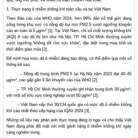
1. Thực trạng ô nhiễm không khí toàn cầu và tại Việt Nam
Theo Báo cáo của WHO năm 2024, hơn 99% dân số thế giới đang
sống trong khu vực có nồng độ bụi mịn PM2.5 vượt ngưỡng khuyến
cáo an toàn là 5 µg/m³ [1]. Tại Việt Nam, chỉ số chất lượng không khí
(AQI) ở các đô thị lớn như Hà Nội, TP. Hồ Chí Minh thường xuyên
vượt ngưỡng “không tốt cho sức khỏe”, đặc biệt trong mùa khô và
thời điểm giao mùa [2].
Để minh họa mức độ ô nhiễm đáng báo động, có thể điểm qua một số
thống kê sau:
– Nồng độ trung bình PM2.5 tại Hà Nội năm 2023 đạt 40–45
µg/m³, cao gấp gần 9 lần khuyến cáo của WHO [2].
– TP. Hồ Chí Minh thường xuyên ghi nhận trung bình 30 µg/m³,
với một số khu vực công nghiệp vượt 50 µg/m³ [2].
– Việt Nam xếp thứ 30/134 quốc gia có mức độ ô nhiễm không
khí cao nhất theo xếp hạng của IQAir 2024 [3].
Những số liệu này phản ánh thực trạng đáng lo ngại và cho thấy Việt
Nam đang phải đối mặt với một gánh nặng ô nhiễm không khí ngày
càng nghiêm trọng.