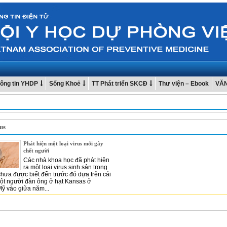
ông tin YHDP
Sống Khoẻ
TT Phát triển SKCĐ
Thư viện – Ebook
VĂ
us
Phát hiện một loại virus mới gây
chết người
Các nhà khoa học đã phát hiện
ra một loại virus sinh sản trong
chưa được biết đến trước đó dựa trên cái
ột người đàn ông ở hạt Kansas ở
ỹ vào giữa năm...