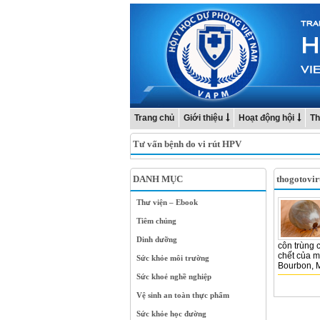
Trang chủ
Giới thiệu
Hoạt động hội
Th
Tư vấn bệnh do vi rút HPV
DANH MỤC
thogotovir
Thư viện – Ebook
Tiêm chủng
Dinh dưỡng
côn trùng 
chết của m
Sức khỏe môi trường
Bourbon, M
Sức khoẻ nghề nghiệp
Vệ sinh an toàn thực phẩm
Sức khỏe học đường