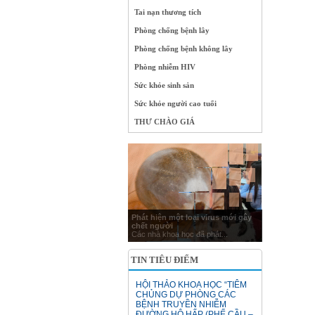
Tai nạn thương tích
Phòng chống bệnh lây
Phòng chống bệnh không lây
Phòng nhiễm HIV
Sức khỏe sinh sản
Sức khỏe người cao tuổi
THƯ CHÀO GIÁ
Phát hiện một loại virus mới gây
chết người
Các nhà khoa học đã phát...
TIN TIÊU ĐIỂM
HỘI THẢO KHOA HỌC “TIÊM
CHỦNG DỰ PHÒNG CÁC
BỆNH TRUYỀN NHIỄM
ĐƯỜNG HÔ HẤP (PHẾ CẦU –