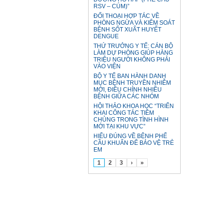
RSV – CÚM)”
ĐỐI THOẠI HỢP TÁC VỀ
PHÒNG NGỪA VÀ KIỂM SOÁT
BỆNH SỐT XUẤT HUYẾT
DENGUE
THỨ TRƯỞNG Y TẾ: CÁN BỘ
LÀM DỰ PHÒNG GIÚP HÀNG
TRIỆU NGƯỜI KHÔNG PHẢI
VÀO VIỆN
BỘ Y TẾ BAN HÀNH DANH
MỤC BỆNH TRUYỀN NHIỄM
MỚI, ĐIỀU CHỈNH NHIỀU
BỆNH GIỮA CÁC NHÓM
HỘI THẢO KHOA HỌC “TRIỂN
KHAI CÔNG TÁC TIÊM
CHỦNG TRONG TÌNH HÌNH
MỚI TẠI KHU VỰC”
HIỂU ĐÚNG VỀ BỆNH PHẾ
CẦU KHUẨN ĐỂ BẢO VỆ TRẺ
EM
1
2
3
›
»