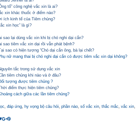
dward Jenner là ai?
Ông tổ” công nghệ vắc xin là ai?
ắc xin khác thuốc ở điểm nào?
ợi ích kinh tế của Tiêm chủng?
ắc xin học” là gì?
i sao lại dùng vắc xin khi bị chó nghi dại cắn?
i sao tiêm vắc xin dại rồi vẫn phát bệnh?
ại sao có hiện tượng “Chó dại cắn ông, bà lại chết?
Phụ nữ mang thai bị chó nghi dại cắn có được tiêm vắc xin dại không?
Nguyên tắc trong sử dụng vắc xin
Cần tiêm chủng khi nào và ở đâu?
Đối tượng được tiêm chủng ?
Thời điểm thực hiện tiêm chủng?
Khoảng cách giữa các lần tiêm chủng?
đọc
,
đáp ứng
,
hy vọng bộ câu hỏi
,
phần nào
,
số vắc xin
,
thắc mắc
,
vắc xin
,