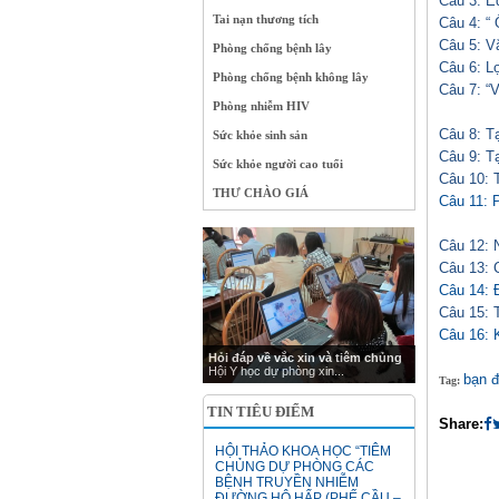
Câu 3: E
Tai nạn thương tích
Câu 4: “ 
Câu 5: V
Phòng chống bệnh lây
Câu 6: L
Phòng chống bệnh không lây
Câu 7: “V
Phòng nhiễm HIV
Câu 8: Tạ
Sức khỏe sinh sản
Câu 9: Tạ
Sức khỏe người cao tuổi
Câu 10: T
THƯ CHÀO GIÁ
Câu 11: 
Câu 12: 
Câu 13: 
Câu 14: 
Câu 15: 
Câu 16: 
Hỏi đáp về vắc xin và tiêm chủng
Hội Y học dự phòng xin...
bạn 
Tag:
TIN TIÊU ĐIỂM
Share:
HỘI THẢO KHOA HỌC “TIÊM
CHỦNG DỰ PHÒNG CÁC
BỆNH TRUYỀN NHIỄM
ĐƯỜNG HÔ HẤP (PHẾ CẦU –