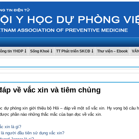
ông tin YHDP
Sống Khoẻ
TT Phát triển SKCĐ
Thư viện – Ebook
VĂ
đáp về vắc xin và tiêm chủng
c dự phòng xin giới thiệu bộ Hỏi – đáp về một số vắc xin. Hy vọng bộ câu h
được phần nào những thắc mắc của bạn đọc về vắc xin.
c xin là gì?
i là người đầu tiên sử dụng vắc xin?