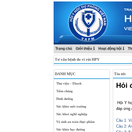
Trang chủ
Giới thiệu
Hoạt động hội
Th
Tư vấn bệnh do vi rút HPV
DANH MỤC
Tin tức
Hỏi 
Thư viện – Ebook
Tiêm chủng
Dinh dưỡng
Hội Y họ
Sức khỏe môi trường
đáp ứng 
Sức khoẻ nghề nghiệp
Câu 1:
Vắ
Vệ sinh an toàn thực phẩm
Câu
2: A
Sức khỏe học đường