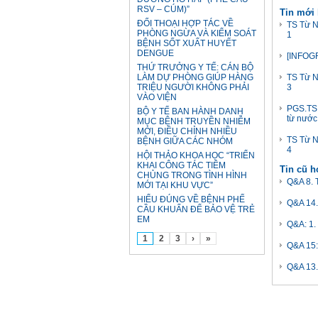
RSV – CÚM)”
Tin mới
ĐỐI THOẠI HỢP TÁC VỀ
TS Từ N
PHÒNG NGỪA VÀ KIỂM SOÁT
1
BỆNH SỐT XUẤT HUYẾT
DENGUE
[INFOGR
THỨ TRƯỞNG Y TẾ: CÁN BỘ
LÀM DỰ PHÒNG GIÚP HÀNG
TS Từ N
TRIỆU NGƯỜI KHÔNG PHẢI
3
VÀO VIỆN
PGS.TS 
BỘ Y TẾ BAN HÀNH DANH
từ nước
MỤC BỆNH TRUYỀN NHIỄM
MỚI, ĐIỀU CHỈNH NHIỀU
TS Từ N
BỆNH GIỮA CÁC NHÓM
4
HỘI THẢO KHOA HỌC “TRIỂN
KHAI CÔNG TÁC TIÊM
Tin cũ 
CHỦNG TRONG TÌNH HÌNH
Q&A 8. T
MỚI TẠI KHU VỰC”
HIỂU ĐÚNG VỀ BỆNH PHẾ
Q&A 14.
CẦU KHUẨN ĐỂ BẢO VỆ TRẺ
EM
Q&A: 1. 
1
2
3
›
»
Q&A 15:
Q&A 13.