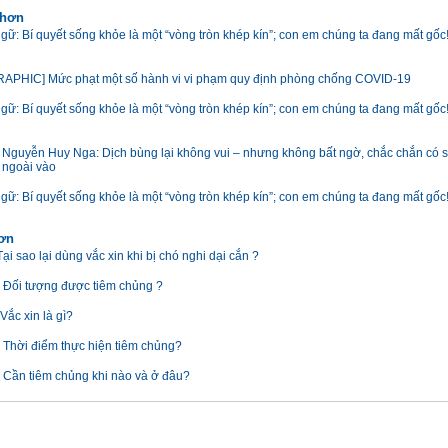
 hơn
gữ: Bí quyết sống khỏe là một “vòng tròn khép kín”; con em chúng ta đang mất gốc
APHIC] Mức phạt một số hành vi vi phạm quy định phòng chống COVID-19
gữ: Bí quyết sống khỏe là một “vòng tròn khép kín”; con em chúng ta đang mất gốc
Nguyễn Huy Nga: Dịch bùng lại không vui – nhưng không bất ngờ, chắc chắn có s
 ngoài vào
gữ: Bí quyết sống khỏe là một “vòng tròn khép kín”; con em chúng ta đang mất gốc
hơn
ại sao lại dùng vắc xin khi bị chó nghi dại cắn ?
 Đối tượng được tiêm chủng ?
Vắc xin là gì?
 Thời điểm thực hiện tiêm chủng?
 Cần tiêm chủng khi nào và ở đâu?