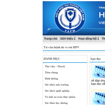
Trang chủ
Giới thiệu
Hoạt động hội
Th
Tư vấn bệnh do vi rút HPV
DANH MỤC
bạn đọc
Thư viện – Ebook
Tiêm chủng
Dinh dưỡng
sẽ đáp ứn
bạn đọc về 
Sức khỏe môi trường
Sức khoẻ nghề nghiệp
Vệ sinh an toàn thực phẩm
Sức khỏe học đường