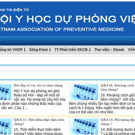
ông tin YHDP
Sống Khoẻ
TT Phát triển SKCĐ
Thư viện – Ebook
VĂ
Hỏi đáp về vắc xin và tiêm chủng
Q&A 16. Khoảng cách g
tiêm chủng?
Hội Y học dự phòng xin giới
thiệu bộ Hỏi - đáp về một số
16. Khoảng cách giữ
vắc xin. Hy vọng bộ câu hỏi này
tiêm chủng? Với vắc
g được phần nào những thắc mắc của
tiêm chủng nhiều lần tạo miễn dịch cơ 
vắc xin. Câu 1:...
cách là 1 tháng. Nếu ngắn hơn kết quả
của cơ thể vẫn chỉ như tiên...
Q&A 15: Thời điểm thực hiện tiêm
Q&A 14. Đối tượng đượ
chủng?
chủng ?
15. Thời điểm thực hiện tiêm
14. Đối tượng được 
chủng? Việc tiêm chủng được
? Là tất cả những ng