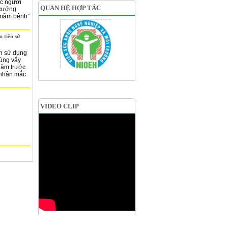
ọc người
QUAN HỆ HỢP TÁC
 xướng
 “mầm bệnh”
u tiên sử
ên sử dụng
dùng vẩy
năm trước
 nhân mắc
VIDEO CLIP