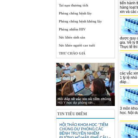
tiến hành 
Tai nạn thương tích
hàng loạt 
xin và các 
Phòng chống bệnh lây
Phòng chống bệnh không lây
Phòng nhiễm HIV
Sức khỏe sinh sản
được quy đ
gia. Về lý 
Sức khỏe người cao tuổi
Thực tế thì
THƯ CHÀO GIÁ
các vắc xin
1 tỷ lệ nh
đáp...
Hỏi đáp về vắc xin và tiêm chủng
Hội Y học dự phòng xin...
3 môn khoa
học. Nội d
TIN TIÊU ĐIỂM
HỘI THẢO KHOA HỌC “TIÊM
CHỦNG DỰ PHÒNG CÁC
BỆNH TRUYỀN NHIỄM
ĐƯỜNG HÔ HẤP (PHẾ CẦU –