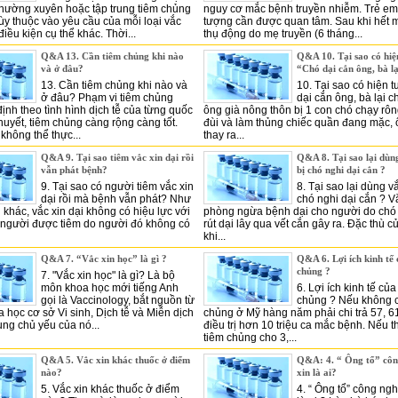
thường xuyên hoặc tập trung tiêm chủng
nguy cơ mắc bệnh truyền nhiễm. Trẻ em 
tùy thuộc vào yêu cầu của mỗi loại vắc
tượng cần được quan tâm. Sau khi hết m
điều kiện cụ thể khác. Thời...
thụ động do mẹ truyền (6 tháng...
Q&A 13. Cần tiêm chủng khi nào
Q&A 10. Tại sao có hiệ
và ở đâu?
“Chó dại cắn ông, bà lạ
13. Cần tiêm chủng khi nào và
10. Tại sao có hiện 
ở đâu? Phạm vi tiêm chủng
dại cắn ông, bà lại c
ịnh theo tình hình dịch tễ của từng quốc
ông già nông thôn bị 1 con chó chạy rô
thuyết, tiêm chủng càng rộng càng tốt.
đùi và làm thủng chiếc quần đang mặc, 
 không thể thực...
thay ra...
Q&A 9. Tại sao tiêm vắc xin dại rồi
Q&A 8. Tại sao lại dùng
vẫn phát bệnh?
bị chó nghi dại cắn ?
9. Tại sao có người tiêm vắc xin
8. Tại sao lại dùng vắ
dại rồi mà bệnh vẫn phát? Như
chó nghi dại cắn ? V
 khác, vắc xin dại không có hiệu lực với
phòng ngừa bệnh dại cho người do chó 
ỏ người được tiêm do người đó không có
rút dại lây qua vết cắn gây ra. Đặc thù 
khi...
Q&A 7. “Vắc xin học” là gì ?
Q&A 6. Lợi ích kinh tế
chủng ?
7. "Vắc xin học" là gì? Là bộ
môn khoa học mới tiếng Anh
6. Lợi ích kinh tế củ
gọi là Vaccinology, bắt nguồn từ
chủng ? Nếu không c
 học cơ sở Vi sinh, Dịch tễ và Miễn dịch
chủng ở Mỹ hàng năm phải chi trả 57, 6
ung chủ yếu của nó...
điều trị hơn 10 triệu ca mắc bệnh. Nếu t
tiêm chủng cho 3,...
Q&A 5. Vắc xin khác thuốc ở điểm
Q&A: 4. “ Ông tổ” côn
nào?
xin là ai?
5. Vắc xin khác thuốc ở điểm
4. “ Ông tổ” công ngh