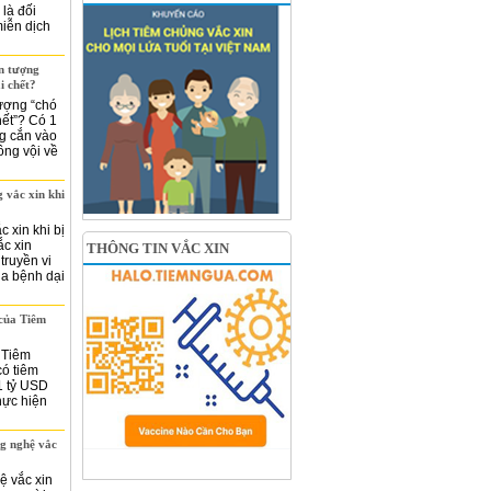
là đối
iễn dịch
n tượng
i chết?
tượng “chó
hết”? Có 1
ng cắn vào
ông vội về
 vắc xin khi
c xin khi bị
ắc xin
THÔNG TIN VẮC XIN
truyền vi
của bệnh dại
 của Tiêm
a Tiêm
ó tiêm
1 tỷ USD
hực hiện
g nghệ vắc
ệ vắc xin