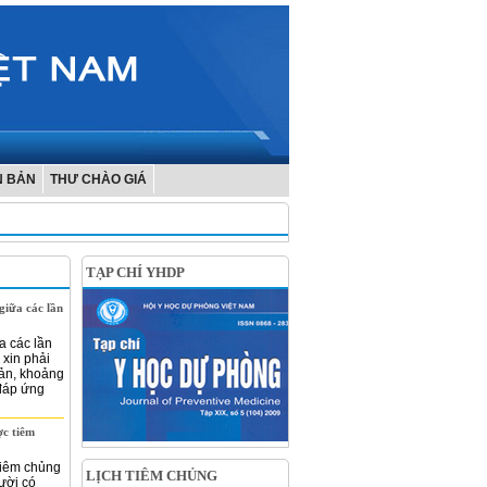
N BẢN
THƯ CHÀO GIÁ
TẠP CHÍ YHDP
iữa các lần
a các lần
 xin phải
bản, khoảng
 đáp ứng
c tiêm
tiêm chủng
LỊCH TIÊM CHỦNG
ười có