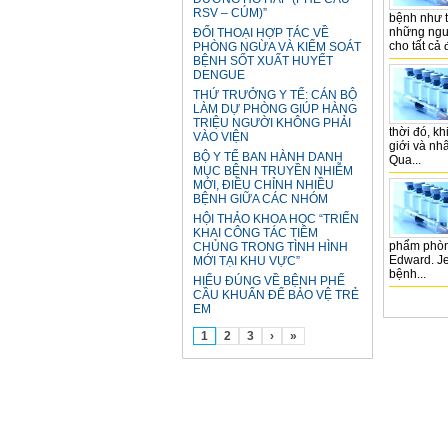
RSV – CÚM)”
bệnh như t
những ngư
ĐỐI THOẠI HỢP TÁC VỀ
cho tất cả
PHÒNG NGỪA VÀ KIỂM SOÁT
BỆNH SỐT XUẤT HUYẾT
DENGUE
THỨ TRƯỞNG Y TẾ: CÁN BỘ
LÀM DỰ PHÒNG GIÚP HÀNG
TRIỆU NGƯỜI KHÔNG PHẢI
thời đó, k
VÀO VIỆN
giới và nh
BỘ Y TẾ BAN HÀNH DANH
Qua...
MỤC BỆNH TRUYỀN NHIỄM
MỚI, ĐIỀU CHỈNH NHIỀU
BỆNH GIỮA CÁC NHÓM
HỘI THẢO KHOA HỌC “TRIỂN
KHAI CÔNG TÁC TIÊM
phẩm phòn
CHỦNG TRONG TÌNH HÌNH
Edward. J
MỚI TẠI KHU VỰC”
bệnh...
HIỂU ĐÚNG VỀ BỆNH PHẾ
CẦU KHUẨN ĐỂ BẢO VỆ TRẺ
EM
1
2
3
›
»