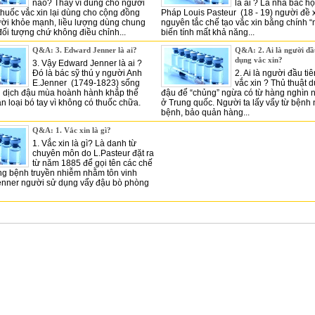
nào? Thay vì dùng cho người
là ai ? Là nhà bác h
huốc vắc xin lại dùng cho cộng đồng
Pháp Louis Pasteur (18 - 19) người đề
ời khỏe mạnh, liều lượng dùng chung
nguyên tắc chế tạo vắc xin bằng chính
 đối tượng chứ không điều chỉnh...
biến tính mất khả năng...
Q&A: 3. Edward Jenner là ai?
Q&A: 2. Ai là người đầ
dụng vắc xin?
3. Vậy Edward Jenner là ai ?
Đó là bác sỹ thú y người Anh
2. Ai là người đầu ti
E.Jenner (1749-1823) sống
vắc xin ? Thủ thuật 
hi dịch đậu mùa hoành hành khắp thế
đậu để “chủng” ngừa có từ hàng nghìn 
ân loại bó tay vì không có thuốc chữa.
ở Trung quốc. Người ta lấy vẩy từ bệnh
bệnh, bảo quản hàng...
Q&A: 1. Vắc xin là gì?
1. Vắc xin là gì? Là danh từ
chuyên môn do L.Pasteur đặt ra
từ năm 1885 để gọi tên các chế
g bệnh truyền nhiễm nhằm tôn vinh
enner người sử dụng vẩy đậu bò phòng