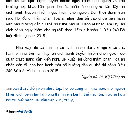
làm lây lan dịch bệnh truyền nhiễm nguy hiểm cho người và các
trường hợp khác liên quan đến tác nhân là con người làm lây lan
dịch bệnh truyền nhiễm nguy hiểm cho người. Đến thời điểm hiện
nay, Hội đồng Thẩm phán Tòa án nhân dân tối cao chưa ban hành
văn bản hướng dẫn cụ thể như thế nào là “Hành vi khác làm lây lan
dịch bệnh nguy hiểm cho người” theo điểm c Khoản 1 Điều 240 Bộ
luật Hình sự năm 2015.
Như vậy, để có căn cứ xử lý hình sự đối với người có các
hành vi như trên làm lây lan dịch bệnh truyền nhiễm cho người, cơ
quan chức năng cần kiến nghị, đề xuất Hội đồng thẩm phán Tòa án
nhân dân tối cao ban hành một số hướng dẫn cụ thể thi hành Điều
240 Bộ luật Hình sự năm 2015.
Người trả lời: Bộ Công an
bản thân
,
diễn biến phức tạp
,
hỏi bộ công an
,
khai báo
,
mọi người
Tag:
khiến dịch bệnh lây lan rộng thì
,
nhiễm bệnh
,
thế nào
,
tôi
,
trường hợp
người biết mình đã
,
vẫn tiếp xúc
,
xử lý
,
Share: