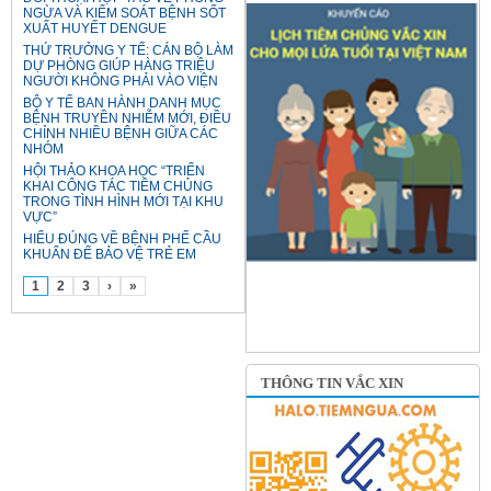
NGỪA VÀ KIỂM SOÁT BỆNH SỐT
XUẤT HUYẾT DENGUE
THỨ TRƯỞNG Y TẾ: CÁN BỘ LÀM
DỰ PHÒNG GIÚP HÀNG TRIỆU
NGƯỜI KHÔNG PHẢI VÀO VIỆN
BỘ Y TẾ BAN HÀNH DANH MỤC
BỆNH TRUYỀN NHIỄM MỚI, ĐIỀU
CHỈNH NHIỀU BỆNH GIỮA CÁC
NHÓM
HỘI THẢO KHOA HỌC “TRIỂN
KHAI CÔNG TÁC TIÊM CHỦNG
TRONG TÌNH HÌNH MỚI TẠI KHU
VỰC”
HIỂU ĐÚNG VỀ BỆNH PHẾ CẦU
KHUẨN ĐỂ BẢO VỆ TRẺ EM
1
2
3
›
»
THÔNG TIN VẮC XIN