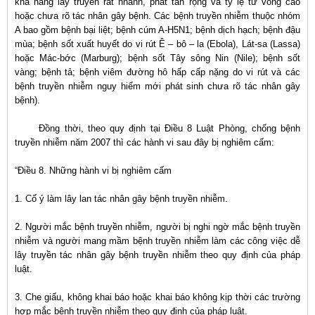
khả năng lây truyền rất nhanh, phát tán rộng và tỷ lệ tử vong cao
hoặc chưa rõ tác nhân gây bệnh. Các bệnh truyền nhiễm thuộc nhóm
A bao gồm bệnh bại liệt; bệnh cúm A-H5N1; bệnh dịch hạch; bệnh đậu
mùa; bệnh sốt xuất huyết do vi rút Ê – bô – la (Ebola), Lát-sa (Lassa)
hoặc Mác-bớc (Marburg); bệnh sốt Tây sông Nin (Nile); bệnh sốt
vàng; bệnh tả; bệnh viêm đường hô hấp cấp nặng do vi rút và các
bệnh truyền nhiễm nguy hiểm mới phát sinh chưa rõ tác nhân gây
bệnh).
Đồng thời, theo quy định tại Điều 8 Luật Phòng, chống bệnh
truyền nhiễm năm 2007 thì các hành vi sau đây bị nghiêm cấm:
“Điều 8. Những hành vi bị nghiêm cấm
1. Cố ý làm lây lan tác nhân gây bệnh truyền nhiễm.
2. Người mắc bệnh truyền nhiễm, người bị nghi ngờ mắc bệnh truyền
nhiễm và người mang mầm bệnh truyền nhiễm làm các công việc dễ
lây truyền tác nhân gây bệnh truyền nhiễm theo quy định của pháp
luật.
3. Che giấu, không khai báo hoặc khai báo không kịp thời các trường
hợp mắc bệnh truyền nhiễm theo quy định của pháp luật.