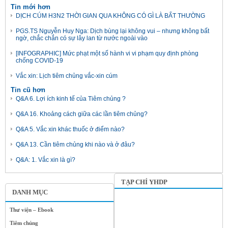
Tin mới hơn
DỊCH CÚM H3N2 THỜI GIAN QUA KHÔNG CÓ GÌ LÀ BẤT THƯỜNG
PGS.TS Nguyễn Huy Nga: Dịch bùng lại không vui – nhưng không bất
ngờ, chắc chắn có sự lây lan từ nước ngoài vào
[INFOGRAPHIC] Mức phạt một số hành vi vi phạm quy định phòng
chống COVID-19
Vắc xin: Lịch tiêm chủng vắc-xin cúm
Tin cũ hơn
Q&A 6. Lợi ích kinh tế của Tiêm chủng ?
Q&A 16. Khoảng cách giữa các lần tiêm chủng?
Q&A 5. Vắc xin khác thuốc ở điểm nào?
Q&A 13. Cần tiêm chủng khi nào và ở đâu?
Q&A: 1. Vắc xin là gì?
TẠP CHÍ YHDP
DANH MỤC
Thư viện – Ebook
Tiêm chủng