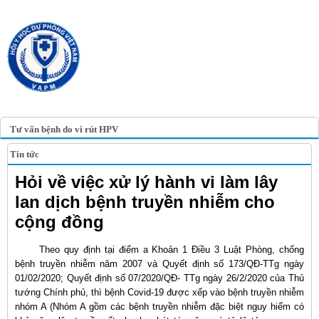
TRANG TIN ĐIỆN TỬ
HỘI Y HỌC DỰ PHÒNG
VIỆT NAM
VIETNAM ASSOCIATION OF
PREVENTIVE MEDICINE
Tư vấn bệnh do vi rút HPV
Tin tức
Hỏi về việc xử lý hành vi làm lây
lan dịch bệnh truyền nhiễm cho
cộng đồng
Theo quy định tại điểm a Khoản 1 Điều 3 Luật Phòng, chống
bệnh truyền nhiễm năm 2007 và Quyết định số 173/QĐ-TTg ngày
01/02/2020; Quyết định số 07/2020/QĐ- TTg ngày 26/2/2020 của Thủ
tướng Chính phủ, thì bệnh Covid-19 được xếp vào bệnh truyền nhiễm
nhóm A (Nhóm A gồm các bệnh truyền nhiễm đặc biệt nguy hiểm có