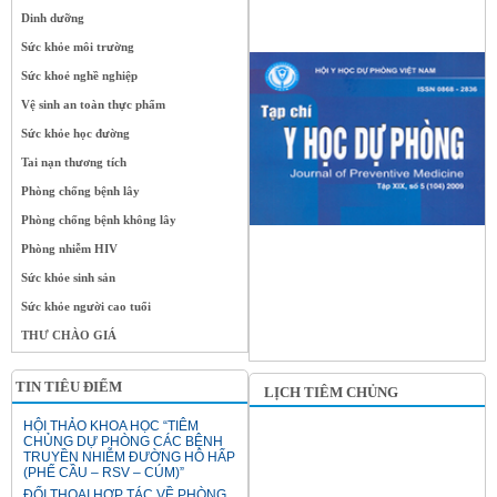
Dinh dưỡng
Sức khỏe môi trường
Sức khoẻ nghề nghiệp
Vệ sinh an toàn thực phẩm
Sức khỏe học đường
Tai nạn thương tích
Phòng chống bệnh lây
Phòng chống bệnh không lây
Phòng nhiễm HIV
Sức khỏe sinh sản
Sức khỏe người cao tuổi
THƯ CHÀO GIÁ
TIN TIÊU ĐIỂM
LỊCH TIÊM CHỦNG
HỘI THẢO KHOA HỌC “TIÊM
CHỦNG DỰ PHÒNG CÁC BỆNH
TRUYỀN NHIỄM ĐƯỜNG HÔ HẤP
(PHẾ CẦU – RSV – CÚM)”
ĐỐI THOẠI HỢP TÁC VỀ PHÒNG