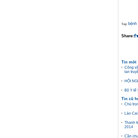
bệnh
Tag:
Share:
Tin mới
Công vă
lan tru
HỘI NG
Bộ Y tế
Tin cũ 
Chú trọ
Lào Cai:
Thanh t
2014
Cần chu