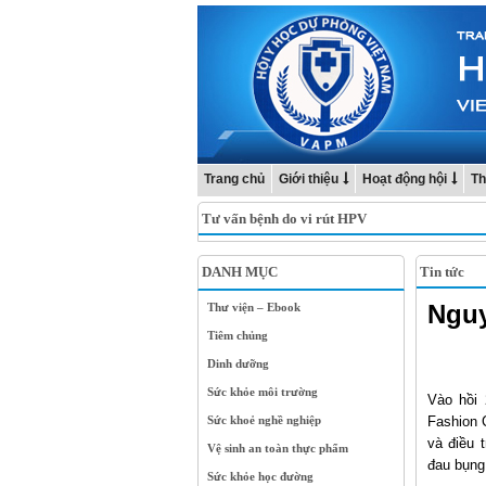
Trang chủ
Giới thiệu
Hoạt động hội
Th
Tư vấn bệnh do vi rút HPV
DANH MỤC
Tin tức
Nguy
Thư viện – Ebook
Tiêm chủng
Dinh dưỡng
Sức khỏe môi trường
Vào hồi 
Sức khoẻ nghề nghiệp
Fashion 
và điều 
Vệ sinh an toàn thực phẩm
đau bụng,
Sức khỏe học đường