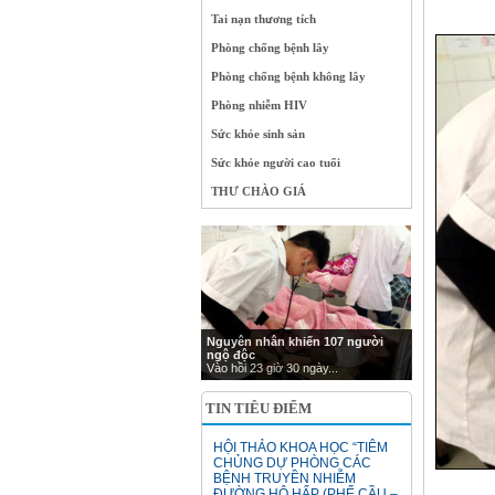
Tai nạn thương tích
Phòng chống bệnh lây
Phòng chống bệnh không lây
Phòng nhiễm HIV
Sức khỏe sinh sản
Sức khỏe người cao tuổi
THƯ CHÀO GIÁ
Nguyên nhân khiến 107 người
ngộ độc
Vào hồi 23 giờ 30 ngày...
TIN TIÊU ĐIỂM
HỘI THẢO KHOA HỌC “TIÊM
CHỦNG DỰ PHÒNG CÁC
BỆNH TRUYỀN NHIỄM
ĐƯỜNG HÔ HẤP (PHẾ CẦU –