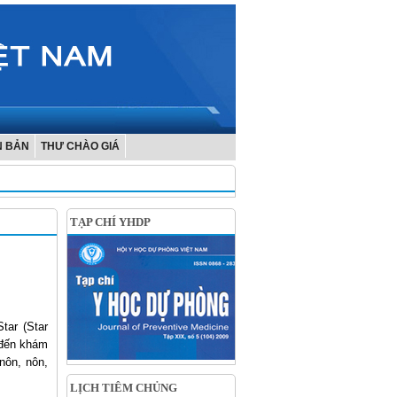
N BẢN
THƯ CHÀO GIÁ
TẠP CHÍ YHDP
tar (Star
 đến khám
nôn, nôn,
LỊCH TIÊM CHỦNG