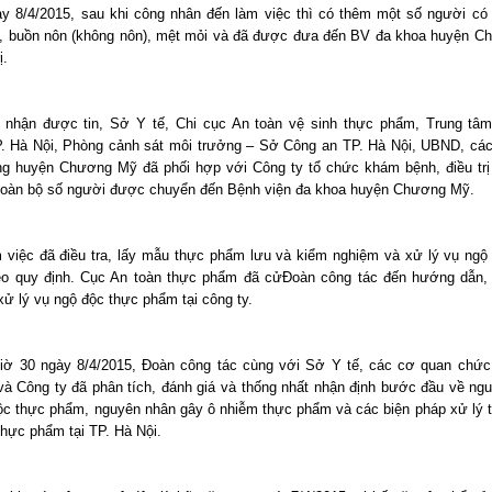
y 8/4/2015, sau khi công nhân đến làm việc thì có thêm một số người có 
, buồn nôn (không nôn), mệt mỏi và đã được đưa đến BV đa khoa huyện 
ị.
 nhận được tin, Sở Y tế, Chi cục An toàn vệ sinh thực phẩm, Trung tâ
. Hà Nội, Phòng cảnh sát môi trưởng – Sở Công an TP. Hà Nội, UBND, cá
g huyện Chương Mỹ đã phối hợp với Công ty tổ chức khám bệnh, điều tr
toàn bộ số người được chuyển đến Bệnh viện đa khoa huyện Chương Mỹ.
 việc đã điều tra, lấy mẫu thực phẩm lưu và kiểm nghiệm và xử lý vụ ngộ
o quy định. Cục An toàn thực phẩm đã cửĐoàn công tác đến hướng dẫn,
 xử lý vụ ngộ độc thực phẩm tại công ty.
iờ 30 ngày 8/4/2015, Đoàn công tác cùng với Sở Y tế, các cơ quan chức
à Công ty đã phân tích, đánh giá và thống nhất nhận định bước đầu về ng
ộc thực phẩm, nguyên nhân gây ô nhiễm thực phẩm và các biện pháp xử lý tr
thực phẩm tại TP. Hà Nội.