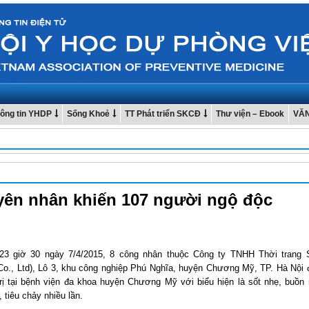
ông tin YHDP
Sống Khoẻ
TT Phát triển SKCĐ
Thư viện – Ebook
VĂ
ên nhân khiến 107 người ngộ độc
23 giờ 30 ngày 7/4/2015, 8 công nhân thuộc Công ty TNHH Thời trang S
Co., Ltd), Lô 3, khu công nghiệp Phú Nghĩa, huyện Chương Mỹ, TP. Hà Nội
trị tại bệnh viện đa khoa huyện Chương Mỹ với biểu hiện là sốt nhẹ, buồn 
 tiêu chảy nhiều lần.