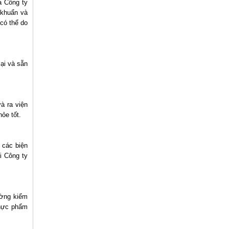
a Công ty
 khuẩn và
 có thể do
ại và sẵn
à ra viện
hỏe tốt.
 các biện
i Công ty
ường kiểm
thực phẩm