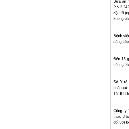
Bữa ăn n
(có 2.24
độc tố (n
không bả
Bệnh việ
sàng tiế
Đến 15 g
còn lại 3
Sở Y tế 
pháp xử 
TNHH Thờ
Công ty 
thực 3 b
đối với 