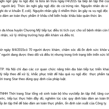
ghi ngờ gây ra ngộ độc là bữa ăn trưa ngày7/4/2015 tại bếp ăn tập thể củ
2 người ăn). Thức ăn nghi gây ngộ độc do cá trứng rán. Nguyên nhân do vi
ghi do vi khuẩn E.coli). Nguyên nhân gây ô nhiễm thức ăn gây ra vụ ngộ độc
o đảm an toàn thực phẩm ở khâu chế biến hoặc khâu bảo quản thức ăn.
n đa khoa huyện Chương Mỹ tiếp tục điều trị tích cực cho số bệnh nhân còn l
p nhận, xử lý những trường hợp đến khám và điều trị.
iờ ngày 8/4/2015có 70 người được khám, chăm sóc đã ổn định sức khỏe v
7 người đang được theo dõi và điều trị nhưng trong tình trạng tiến triển sức k
TP. Hà Nội chỉ đạo các cơ quan chức năng trên địa bàn tiếp tục triển khai
lý tiếp theo để xử lý, khắc phục triệt để hậu quả vụ ngộ độc thực phẩm tạ
i trang Star theo đúng quy định của pháp luật.
TNHH Thời trang Star tổng vệ sinh toàn bộ khu vựcbếp ăn tập thể; tăng c
ước, tiếp tục thực hiện đầy đủ, nghiêm túc các quy định bảo đảm an toàn 
bếp ăn tập thể để bảo đảm an toàn thực phẩm, ổn định sản xuất của Công ty.