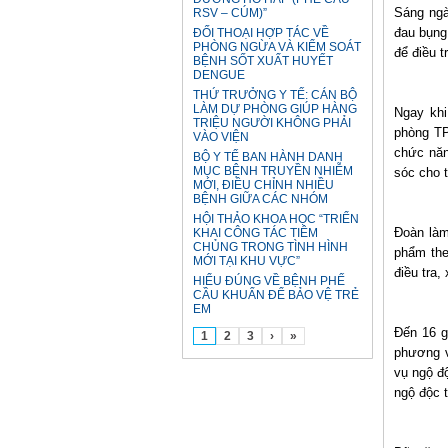
Sáng ngà
RSV – CÚM)”
đau bụng
ĐỐI THOẠI HỢP TÁC VỀ
PHÒNG NGỪA VÀ KIỂM SOÁT
để điều tr
BỆNH SỐT XUẤT HUYẾT
DENGUE
THỨ TRƯỞNG Y TẾ: CÁN BỘ
LÀM DỰ PHÒNG GIÚP HÀNG
Ngay khi
TRIỆU NGƯỜI KHÔNG PHẢI
phòng TP
VÀO VIỆN
chức năn
BỘ Y TẾ BAN HÀNH DANH
MỤC BỆNH TRUYỀN NHIỄM
sóc cho 
MỚI, ĐIỀU CHỈNH NHIỀU
BỆNH GIỮA CÁC NHÓM
HỘI THẢO KHOA HỌC “TRIỂN
Đoàn làm
KHAI CÔNG TÁC TIÊM
CHỦNG TRONG TÌNH HÌNH
phẩm the
MỚI TẠI KHU VỰC”
điều tra,
HIỂU ĐÚNG VỀ BỆNH PHẾ
CẦU KHUẨN ĐỂ BẢO VỆ TRẺ
EM
Đến 16 g
1
2
3
›
»
phương v
vụ ngộ đ
ngộ độc 