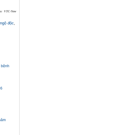
o: VTC-New
ngộ độc
,
h bệnh
26
 năm