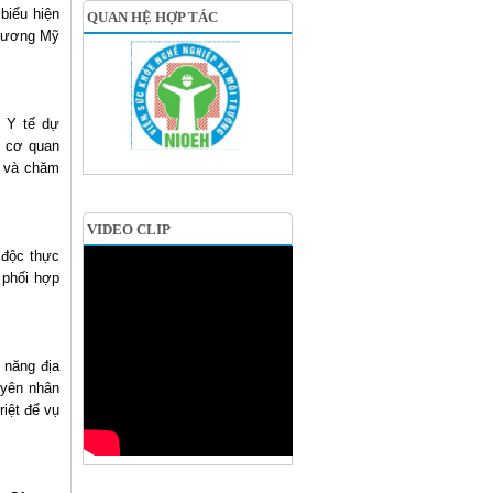
biểu hiện
QUAN HỆ HỢP TÁC
Chương Mỹ
m Y tế dự
c cơ quan
ị và chăm
VIDEO CLIP
 độc thực
 phối hợp
 năng địa
uyên nhân
iệt để vụ