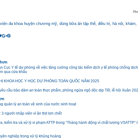
The
 viện đa khoa huyện chương mỹ
,
dùng bữa ăn tập thể
,
điều trị
,
hà nội
,
khám
,
 hơn
n Cục Y tế dự phòng về việc tăng cường công tác kiểm dịch y tế phòng chống dịc
yền qua cửa khẩu
HỊ KHOA HỌC Y HỌC DỰ PHÒNG TOÀN QUỐC NĂM 2025
 yêu cầu bảo đảm an toàn thực phẩm, phòng ngừa ngộ độc dịp Tết, lễ hội Xuân 20
hơn
ng quản lý an toàn vệ sinh của nước sinh hoạt
 3 người nhập viện vì ăn thịt lợn chết
ra, kiểm tra và xử lý vi phạm ATTP trong “Tháng hành động vì chất lượng VSATTP”
yên nghiệp trong xử lý khủng hoảng