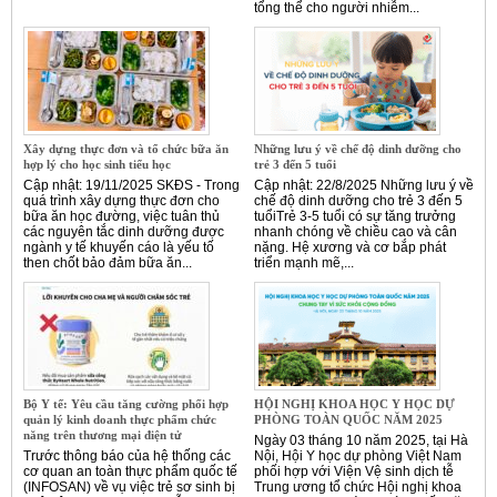
tổng thể cho người nhiễm...
Xây dựng thực đơn và tổ chức bữa ăn
Những lưu ý về chế độ dinh dưỡng cho
hợp lý cho học sinh tiểu học
trẻ 3 đến 5 tuổi
Cập nhật: 19/11/2025 SKĐS - Trong
Cập nhật: 22/8/2025 Những lưu ý về
quá trình xây dựng thực đơn cho
chế độ dinh dưỡng cho trẻ 3 đến 5
bữa ăn học đường, việc tuân thủ
tuổiTrẻ 3-5 tuổi có sự tăng trưởng
các nguyên tắc dinh dưỡng được
nhanh chóng về chiều cao và cân
ngành y tế khuyến cáo là yếu tố
nặng. Hệ xương và cơ bắp phát
then chốt bảo đảm bữa ăn...
triển mạnh mẽ,...
Bộ Y tế: Yêu cầu tăng cường phối hợp
HỘI NGHỊ KHOA HỌC Y HỌC DỰ
quản lý kinh doanh thực phẩm chức
PHÒNG TOÀN QUỐC NĂM 2025
năng trên thương mại điện tử
Ngày 03 tháng 10 năm 2025, tại Hà
Trước thông báo của hệ thống các
Nội, Hội Y học dự phòng Việt Nam
cơ quan an toàn thực phẩm quốc tế
phối hợp với Viện Vệ sinh dịch tễ
(INFOSAN) về vụ việc trẻ sơ sinh bị
Trung ương tổ chức Hội nghị khoa