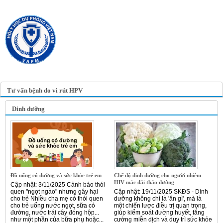
TRANG TIN ĐIỆN TỬ
HỘI Y HỌC DỰ PHÒNG
VIỆT NAM
VIETNAM ASSOCIATION OF
PREVENTIVE MEDICINE
Tư vấn bệnh do vi rút HPV
Dinh dưỡng
Đồ uống có đường và sức khỏe trẻ em
Chế độ dinh dưỡng cho người nhiễm
HIV mắc đái tháo đường
Cập nhật: 3/11/2025 Cảnh báo thói
quen "ngọt ngào" nhưng gây hại
Cập nhật: 19/11/2025 SKĐS - Dinh
cho trẻ Nhiều cha mẹ có thói quen
dưỡng không chỉ là 'ăn gì', mà là
cho trẻ uống nước ngọt, sữa có
một chiến lược điều trị quan trọng,
đường, nước trái cây đóng hộp...
giúp kiểm soát đường huyết, tăng
như một phần của bữa phụ hoặc...
cường miễn dịch và duy trì sức khỏe