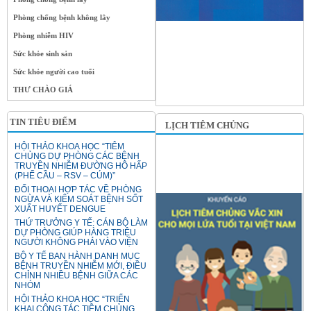
Phòng chống bệnh không lây
Phòng nhiễm HIV
Sức khỏe sinh sản
Sức khỏe người cao tuổi
THƯ CHÀO GIÁ
TIN TIÊU ĐIỂM
LỊCH TIÊM CHỦNG
HỘI THẢO KHOA HỌC “TIÊM
CHỦNG DỰ PHÒNG CÁC BỆNH
TRUYỀN NHIỄM ĐƯỜNG HÔ HẤP
(PHẾ CẦU – RSV – CÚM)”
ĐỐI THOẠI HỢP TÁC VỀ PHÒNG
NGỪA VÀ KIỂM SOÁT BỆNH SỐT
XUẤT HUYẾT DENGUE
THỨ TRƯỞNG Y TẾ: CÁN BỘ LÀM
DỰ PHÒNG GIÚP HÀNG TRIỆU
NGƯỜI KHÔNG PHẢI VÀO VIỆN
BỘ Y TẾ BAN HÀNH DANH MỤC
BỆNH TRUYỀN NHIỄM MỚI, ĐIỀU
CHỈNH NHIỀU BỆNH GIỮA CÁC
NHÓM
HỘI THẢO KHOA HỌC “TRIỂN
KHAI CÔNG TÁC TIÊM CHỦNG