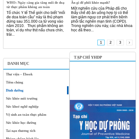
WHO: Ngày càng gia tăng mối đe doạ
Ăn gì để phổi khỏe mạnh?
từ thực phẩm không an toàn
Một nghiên cứu của Pháp đã cho
Tổ chức Y tế Thế giới cho biết “mối
thấy chế độ ăn uống hợp lý có thể
đe dọa toàn cầu” này là thủ phạm
làm giảm nguy cơ phát triển bệnh
đứng sau 351.000 ca tử vong vào
phổi tắc nghẽn mạn tính (COPD).
năm 2010. Thực phẩm không an
Trong nghiên cứu này, các nhà khoa
toàn, ví dụ như thịt nấu chưa chín,
học đã theo...
trái...
1
2
3
TẠP CHÍ YHDP
DANH MỤC
Thư viện – Ebook
Tiêm chủng
Dinh dưỡng
Sức khỏe môi trường
Sức khoẻ nghề nghiệp
Vệ sinh an toàn thực phẩm
Sức khỏe học đường
Tai nạn thương tích
Phòng chống bệnh lây