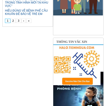
TRONG TÌNH HÌNH MỚI TẠI KHU
VỰC”
HIỂU ĐÚNG VỀ BỆNH PHẾ CẦU
KHUẨN ĐỂ BẢO VỆ TRẺ EM
1
2
3
›
»
THÔNG TIN VẮC XIN