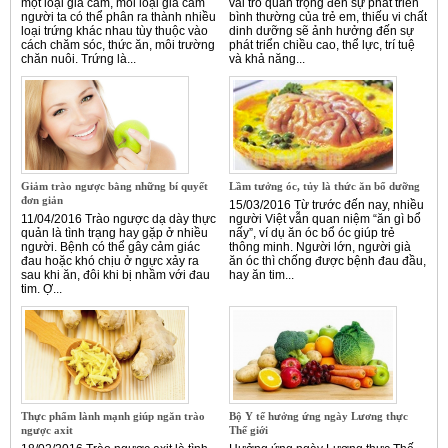
một loại gia cầm, mỗi loại gia cầm
vai trò quan trọng đến sự phát triển
người ta có thể phân ra thành nhiều
bình thường của trẻ em, thiếu vi chất
loại trứng khác nhau tùy thuộc vào
dinh dưỡng sẽ ảnh hưởng đến sự
cách chăm sóc, thức ăn, môi trường
phát triển chiều cao, thể lực, trí tuệ
chăn nuôi. Trứng là...
và khả năng...
Giảm trào ngược bằng những bí quyết
Lầm tưởng óc, tủy là thức ăn bổ dưỡng
đơn giản
15/03/2016 Từ trước đến nay, nhiều
11/04/2016 Trào ngược dạ dày thực
người Việt vẫn quan niệm “ăn gì bổ
quản là tình trạng hay gặp ở nhiều
nấy”, ví dụ ăn óc bổ óc giúp trẻ
người. Bệnh có thể gây cảm giác
thông minh. Người lớn, người già
đau hoặc khó chịu ở ngực xảy ra
ăn óc thì chống được bệnh đau đầu,
sau khi ăn, đôi khi bị nhầm với đau
hay ăn tim...
tim. Ợ...
Thực phẩm lành mạnh giúp ngăn trào
Bộ Y tế hưởng ứng ngày Lương thực
ngược axit
Thế giới