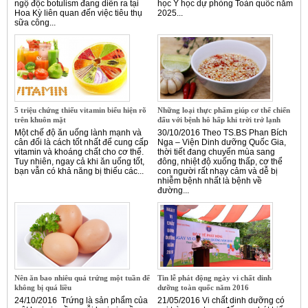
ngộ độc botulism đang diễn ra tại
học Y học dự phòng Toàn quốc năm
Hoa Kỳ liên quan đến việc tiêu thụ
2025...
sữa công...
5 triệu chứng thiếu vitamin biểu hiện rõ
Những loại thực phẩm giúp cơ thể chiến
trên khuôn mặt
đấu với bệnh hô hấp khi trời trở lạnh
Một chế độ ăn uống lành mạnh và
30/10/2016 Theo TS.BS Phan Bích
cân đối là cách tốt nhất để cung cấp
Nga – Viện Dinh dưỡng Quốc Gia,
vitamin và khoáng chất cho cơ thể.
thời tiết đang chuyển mùa sang
Tuy nhiên, ngay cả khi ăn uống tốt,
đông, nhiệt độ xuống thấp, cơ thể
bạn vẫn có khả năng bị thiếu các...
con người rất nhạy cảm và dễ bị
nhiễm bệnh nhất là bệnh về
đường...
Nên ăn bao nhiêu quả trứng một tuần để
Tin lễ phát động ngày vi chất dinh
không bị quá liều
dưỡng toàn quốc năm 2016
24/10/2016 Trứng là sản phẩm của
21/05/2016 Vi chất dinh dưỡng có