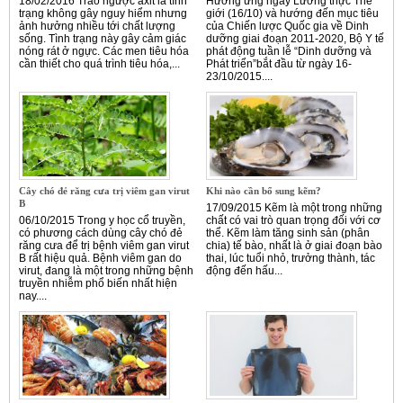
18/02/2016 Trào ngược axit là tình
Hưởng ứng ngày Lương thực Thế
trạng không gây nguy hiểm nhưng
giới (16/10) và hướng đến mục tiêu
ảnh hưởng nhiều tới chất lượng
của Chiến lược Quốc gia về Dinh
sống. Tình trạng này gây cảm giác
dưỡng giai đoạn 2011-2020, Bộ Y tế
nóng rát ở ngực. Các men tiêu hóa
phát động tuần lễ “Dinh dưỡng và
cần thiết cho quá trình tiêu hóa,...
Phát triển”bắt đầu từ ngày 16-
23/10/2015....
Cây chó đẻ răng cưa trị viêm gan virut
Khi nào cần bổ sung kẽm?
B
17/09/2015 Kẽm là một trong những
06/10/2015 Trong y học cổ truyền,
chất có vai trò quan trọng đối với cơ
có phương cách dùng cây chó đẻ
thể. Kẽm làm tăng sinh sản (phân
răng cưa để trị bệnh viêm gan virut
chia) tế bào, nhất là ở giai đoạn bào
B rất hiệu quả. Bệnh viêm gan do
thai, lúc tuổi nhỏ, trưởng thành, tác
virut, đang là một trong những bệnh
động đến hấu...
truyền nhiễm phổ biến nhất hiện
nay....