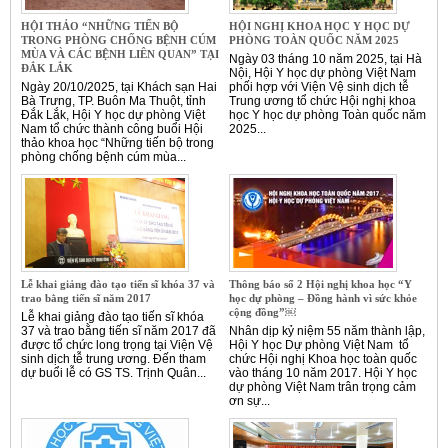
HỘI THẢO “NHỮNG TIẾN BỘ
HỘI NGHỊ KHOA HỌC Y HỌC DỰ
TRONG PHÒNG CHỐNG BỆNH CÚM
PHÒNG TOÀN QUỐC NĂM 2025
MÙA VÀ CÁC BỆNH LIÊN QUAN” TẠI
Ngày 03 tháng 10 năm 2025, tại Hà
ĐẮK LẮK
Nội, Hội Y học dự phòng Việt Nam
Ngày 20/10/2025, tại Khách sạn Hai
phối hợp với Viện Vệ sinh dịch tễ
Bà Trưng, TP. Buôn Ma Thuột, tỉnh
Trung ương tổ chức Hội nghị khoa
Đắk Lắk, Hội Y học dự phòng Việt
học Y học dự phòng Toàn quốc năm
Nam tổ chức thành công buổi Hội
2025...
thảo khoa học “Những tiến bộ trong
phòng chống bệnh cúm mùa...
Lễ khai giảng đào tạo tiến sĩ khóa 37 và
Thông báo số 2 Hội nghị khoa học “Y
trao bằng tiến sĩ năm 2017
học dự phòng – Đồng hành vì sức khỏe
cộng đồng”￼
Lễ khai giảng đào tạo tiến sĩ khóa
37 và trao bằng tiến sĩ năm 2017 đã
Nhân dịp kỷ niệm 55 năm thành lập,
được tổ chức long trọng tại Viện Vệ
Hội Y học Dự phòng Việt Nam tổ
sinh dịch tễ trung ương. Đến tham
chức Hội nghị Khoa học toàn quốc
dự buổi lễ có GS TS. Trịnh Quân...
vào tháng 10 năm 2017. Hội Y học
dự phòng Việt Nam trân trọng cảm
ơn sự...