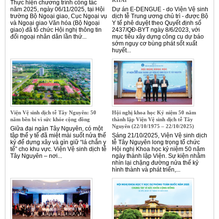
KHAI
Thực hiện chương trình công tác
năm 2025, ngày 06/11/2025, tại Hội
Dự án E-DENGUE - do Viện Vệ sinh
trường Bộ Ngoại giao, Cục Ngoại vụ
dịch tễ Trung ương chủ trì - được Bộ
và Ngoại giao Văn hóa (Bộ Ngoại
Y tế phê duyệt theo Quyết định số
giao) đã tổ chức Hội nghị thông tin
2437/QĐ-BYT ngày 8/6/2023, với
đối ngoại nhân dân lần thứ...
mục tiêu xây dựng công cụ dự báo
sớm nguy cơ bùng phát sốt xuất
huyết...
Viện Vệ sinh dịch tễ Tây Nguyên: 50
Hội nghị khoa học Kỷ niệm 50 năm
năm bền bỉ vì sức khỏe cộng đồng
thành lập Viện Vệ sinh dịch tễ Tây
Nguyên (22/10/1975 – 22/10/2025)
Giữa đại ngàn Tây Nguyên, có một
tập thể y tế đã miệt mài suốt nửa thế
Sáng 21/10/2025, Viện Vệ sinh dịch
kỷ để dựng xây và gìn giữ “lá chắn y
tễ Tây Nguyên long trọng tổ chức
tế” cho khu vực. Viện Vệ sinh dịch tễ
Hội nghị Khoa học kỷ niệm 50 năm
Tây Nguyên – nơi...
ngày thành lập Viện. Sự kiện nhằm
nhìn lại chặng đường nửa thế kỷ
hình thành và phát triển,...