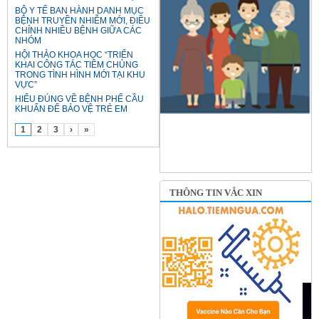
BỘ Y TẾ BAN HÀNH DANH MỤC
BỆNH TRUYỀN NHIỄM MỚI, ĐIỀU
CHỈNH NHIỀU BỆNH GIỮA CÁC
NHÓM
HỘI THẢO KHOA HỌC “TRIỂN
KHAI CÔNG TÁC TIÊM CHỦNG
TRONG TÌNH HÌNH MỚI TẠI KHU
VỰC”
HIỂU ĐÚNG VỀ BỆNH PHẾ CẦU
KHUẨN ĐỂ BẢO VỆ TRẺ EM
1
2
3
›
»
THÔNG TIN VẮC XIN