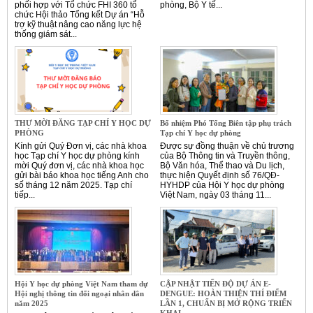
phối hợp với Tổ chức FHI 360 tổ
phòng, Bộ Y tế...
chức Hội thảo Tổng kết Dự án “Hỗ
trợ kỹ thuật nâng cao năng lực hệ
thống giám sát...
THƯ MỜI ĐĂNG TẠP CHÍ Y HỌC DỰ
Bổ nhiệm Phó Tổng Biên tập phụ trách
PHÒNG
Tạp chí Y học dự phòng
Kính gửi Quý Đơn vị, các nhà khoa
Được sự đồng thuận về chủ trương
học Tạp chí Y học dự phòng kính
của Bộ Thông tin và Truyền thông,
mời Quý đơn vị, các nhà khoa học
Bộ Văn hóa, Thể thao và Du lịch,
gửi bài báo khoa học tiếng Anh cho
thực hiện Quyết định số 76/QĐ-
số tháng 12 năm 2025. Tạp chí
HYHDP của Hội Y học dự phòng
tiếp...
Việt Nam, ngày 03 tháng 11...
Hội Y học dự phòng Việt Nam tham dự
CẬP NHẬT TIẾN ĐỘ DỰ ÁN E-
Hội nghị thông tin đối ngoại nhân dân
DENGUE: HOÀN THIỆN THÍ ĐIỂM
năm 2025
LẦN 1, CHUẨN BỊ MỞ RỘNG TRIỂN