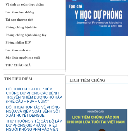
Vệ sinh an toàn thực phẩm
Sức khỏe học đường
Tai nạn thương tích
Phòng chống bệnh lây
Phòng chống bệnh không lây
Phòng nhiễm HIV
Sức khỏe sinh sản
Sức khỏe người cao tuổi
THƯ CHÀO GIÁ
TIN TIÊU ĐIỂM
LỊCH TIÊM CHỦNG
HỘI THẢO KHOA HỌC “TIÊM
CHỦNG DỰ PHÒNG CÁC BỆNH
TRUYỀN NHIỄM ĐƯỜNG HÔ HẤP
(PHẾ CẦU – RSV – CÚM)”
ĐỐI THOẠI HỢP TÁC VỀ PHÒNG
NGỪA VÀ KIỂM SOÁT BỆNH SỐT
XUẤT HUYẾT DENGUE
THỨ TRƯỞNG Y TẾ: CÁN BỘ LÀM
DỰ PHÒNG GIÚP HÀNG TRIỆU
NGƯỜI KHÔNG PHẢI VÀO VIỆN