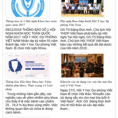
Thông báo số 1 Hội nghị Khoa học toàn
Hội nghị Ban chấp hành Hội Y học dự
quốc năm 2017
phòng Việt Nam
09/11/2016 THÔNG BÁO SỐ 1 HỘI
GS-TS Đặng Đức Anh, Chủ tịch Hội
NGHỊ KHOA HỌC TOÀN QUỐC
YHDP Việt Nam phát biểu tại Hội
NĂM 2017 HỘI Y HỌC DỰ PHÒNG
nghị Tại Hội nghị, GS-TS Đặng Đức
VIỆT NAM Nhân dịp kỷ niệm 55 năm
Anh, Chủ tịch Hội YHDP Việt Nam
thành lập, Hội Y học Dự phòng Việt
báo cáo những kết quả đã đạt được
Nam tổ chức Hội nghị Khoa...
của Hội năm 2018...
Thông báo Hội thảo khoa học Viêm
Khuyến cáo sử dụng vắc xin cho mọi lứa
nhiễm phụ khoa: Thực trạng và Giải
tuổi ở Việt Nam
pháp
Ngày 27/1, Hội Y học Dự phòng Việt
Trong những năm gần đây, các
Nam tổ chức Hội thảo "Khuyến cáo
nghiên cứu về viêm nhiễm phụ khoa
sử dụng vắc xin cho mọi lứa tuổi ở
cho thấy tỉ lệ mắc bệnh cao chiếm
Việt Nam". Ảnh: GS. Đặng Đức Anh
25 - 78,4 % tùy theo vùng miền. Việc
chủ trì Hội thảo và các đại biểu
không quan tâm và chữa trị đúng
tham...
cách bệnh...