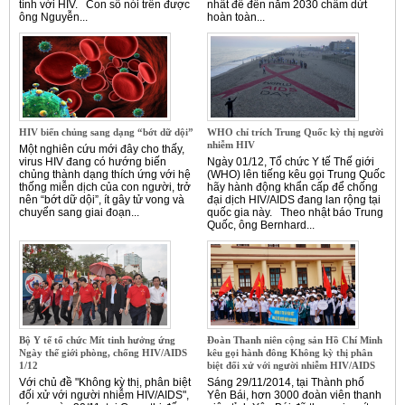
tính với HIV. Con số nói trên được
nhất để đến năm 2030 chấm dứt
ông Nguyễn...
hoàn toàn...
HIV biến chủng sang dạng “bớt dữ dội”
WHO chỉ trích Trung Quốc kỳ thị người
nhiễm HIV
Một nghiên cứu mới đây cho thấy,
virus HIV đang có hướng biến
Ngày 01/12, Tổ chức Y tế Thế giới
chủng thành dạng thích ứng với hệ
(WHO) lên tiếng kêu gọi Trung Quốc
thống miễn dịch của con người, trở
hãy hành động khẩn cấp để chống
nên “bớt dữ dội”, ít gây tử vong và
đại dịch HIV/AIDS đang lan rộng tại
chuyển sang giai đoạn...
quốc gia này. Theo nhật báo Trung
Quốc, ông Bernhard...
Bộ Y tế tổ chức Mít tinh hưởng ứng
Đoàn Thanh niên cộng sản Hồ Chí Minh
Ngày thế giới phòng, chống HIV/AIDS
kêu gọi hành đông Không kỳ thị phân
1/12
biệt đối xử với người nhiễm HIV/AIDS
Với chủ đề "Không kỳ thị, phân biệt
Sáng 29/11/2014, tại Thành phố
đối xử với người nhiễm HIV/AIDS",
Yên Bái, hơn 3000 đoàn viên thanh