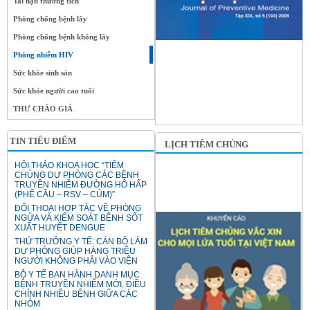
Tai nạn thương tích
Phòng chống bệnh lây
Phòng chống bệnh không lây
Phòng nhiễm HIV
Sức khỏe sinh sản
Sức khỏe người cao tuổi
THƯ CHÀO GIÁ
TIN TIÊU ĐIỂM
LỊCH TIÊM CHỦNG
HỘI THẢO KHOA HỌC “TIÊM
CHỦNG DỰ PHÒNG CÁC BỆNH
TRUYỀN NHIỄM ĐƯỜNG HÔ HẤP
(PHẾ CẦU – RSV – CÚM)”
ĐỐI THOẠI HỢP TÁC VỀ PHÒNG
NGỪA VÀ KIỂM SOÁT BỆNH SỐT
XUẤT HUYẾT DENGUE
THỨ TRƯỞNG Y TẾ: CÁN BỘ LÀM
DỰ PHÒNG GIÚP HÀNG TRIỆU
NGƯỜI KHÔNG PHẢI VÀO VIỆN
BỘ Y TẾ BAN HÀNH DANH MỤC
BỆNH TRUYỀN NHIỄM MỚI, ĐIỀU
CHỈNH NHIỀU BỆNH GIỮA CÁC
NHÓM