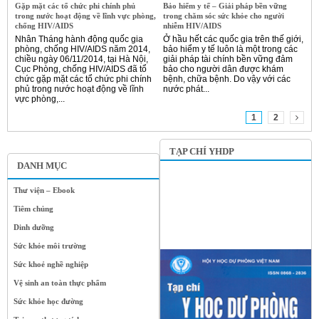
Gặp mặt các tổ chức phi chính phủ
Bảo hiểm y tế – Giải pháp bền vững
trong nước hoạt động về lĩnh vực phòng,
trong chăm sóc sức khỏe cho người
chống HIV/AIDS
nhiễm HIV/AIDS
Nhân Tháng hành động quốc gia
Ở hầu hết các quốc gia trên thế giới,
phòng, chống HIV/AIDS năm 2014,
bảo hiểm y tế luôn là một trong các
chiều ngày 06/11/2014, tại Hà Nội,
giải pháp tài chính bền vững đảm
Cục Phòng, chống HIV/AIDS đã tổ
bảo cho người dân được khám
chức gặp mặt các tổ chức phi chính
bệnh, chữa bệnh. Do vậy với các
phủ trong nước hoạt động về lĩnh
nước phát...
vực phòng,...
1
2
TẠP CHÍ YHDP
DANH MỤC
Thư viện – Ebook
Tiêm chủng
Dinh dưỡng
Sức khỏe môi trường
Sức khoẻ nghề nghiệp
Vệ sinh an toàn thực phẩm
Sức khỏe học đường