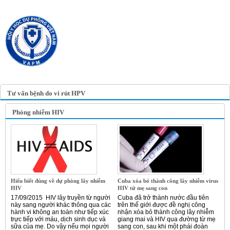
TRANG TIN ĐIỆN TỬ
HỘI Y HỌC DỰ PHÒNG
VIỆT NAM
VIETNAM ASSOCIATION OF
PREVENTIVE MEDICINE
Tư vấn bệnh do vi rút HPV
Phòng nhiễm HIV
Hiểu biết đúng về dự phòng lây nhiễm
Cuba xóa bỏ thành công lây nhiễm virus
HIV
HIV từ mẹ sang con
17/09/2015 HIV lây truyền từ người
Cuba đã trở thành nước đầu tiên
này sang người khác thông qua các
trên thế giới được đề nghị công
hành vi không an toàn như tiếp xúc
nhận xóa bỏ thành công lây nhiễm
trực tiếp với máu, dịch sinh dục và
giang mai và HIV qua đường từ mẹ
sữa của mẹ. Do vậy nếu mọi người
sang con, sau khi một phái đoàn