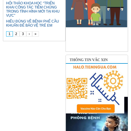
HỘI THẢO KHOA HỌC “TRIỂN
KHAI CÔNG TÁC TIÊM CHỦNG
TRONG TÌNH HÌNH MỚI TẠI KHU
VỰC”
HIỂU ĐÚNG VỀ BỆNH PHẾ CẦU
KHUẨN ĐỂ BẢO VỆ TRẺ EM
1
2
3
›
»
THÔNG TIN VẮC XIN