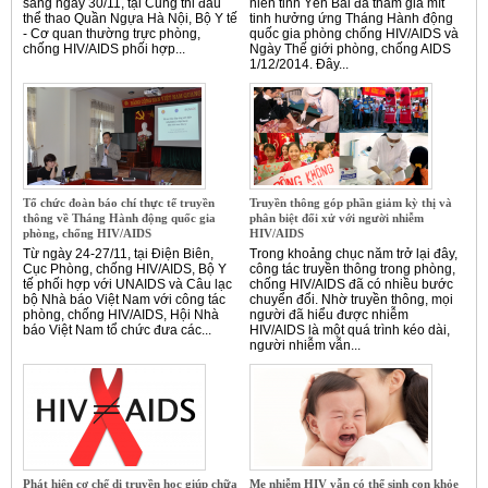
sáng ngày 30/11, tại Cung thi đấu
niên tỉnh Yên Bái đã tham gia mít
thể thao Quần Ngựa Hà Nội, Bộ Y tế
tinh hưởng ứng Tháng Hành động
- Cơ quan thường trực phòng,
quốc gia phòng chống HIV/AIDS và
chống HIV/AIDS phối hợp...
Ngày Thế giới phòng, chống AIDS
1/12/2014. Đây...
Tổ chức đoàn báo chí thực tế truyền
Truyền thông góp phần giảm kỳ thị và
thông về Tháng Hành động quốc gia
phân biệt đối xử với người nhiễm
phòng, chống HIV/AIDS
HIV/AIDS
Từ ngày 24-27/11, tại Điện Biên,
Trong khoảng chục năm trở lại đây,
Cục Phòng, chống HIV/AIDS, Bộ Y
công tác truyền thông trong phòng,
tế phối hợp với UNAIDS và Câu lạc
chống HIV/AIDS đã có nhiều bước
bộ Nhà báo Việt Nam với công tác
chuyển đổi. Nhờ truyền thông, mọi
phòng, chống HIV/AIDS, Hội Nhà
người đã hiểu được nhiễm
báo Việt Nam tổ chức đưa các...
HIV/AIDS là một quá trình kéo dài,
người nhiễm vẫn...
Phát hiện cơ chế di truyền học giúp chữa
Mẹ nhiễm HIV vẫn có thể sinh con khỏe