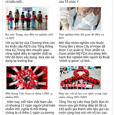
có hiểu biết...
của Tổ chức Y...
Ra mắt Trung tâm điều trị nghiện chất
Thử nghiệm biến đổi gene để điều trị
và HIV
HIV
Với sự tài trợ của Chương trình cứu
Mới đây nhóm nghiên cứu thuộc
trợ khẩn cấp AIDS của Tổng thống
Trung tâm y khoa City of Hope đã
Hoa Kỳ, Trung tâm chuyển giao
được Cục quản lý Thực phẩm và
công nghệ điều trị nghiện chất và
Dược phẩm Mỹ FDA cho phép tiến
HIV đã được xây dựng, đưa vào sử
hành thử nghiệm trên người kỹ thuật
dụng tại trường Đại...
“chỉnh lý gene” có khả...
Mỗi tháng Việt Nam có thêm 1.000 ca
Hợp sức với nỗ lực cao nhất trong cuộc
nhiễm HIV
chiến chống HIV/AIDS
Hiện nay, mỗi năm Việt Nam vẫn
Tổng Thư ký Liên Hợp Quốc Ban Ki-
có khoảng 12 ngàn người phát hiện
moon vừa gửi thông điệp tới tất cả
nhiễm HIV, nghĩa là mỗi tháng
193 quốc gia thành viên kêu gọi các
chúng ta có thêm 1 ngàn ca dương
nước cùng hợp sức với nỗ lực cao