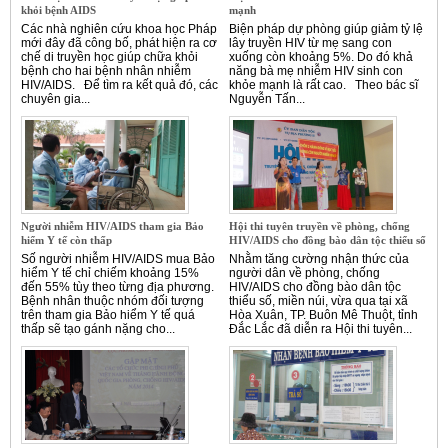
khỏi bệnh AIDS
mạnh
Các nhà nghiên cứu khoa học Pháp
Biện pháp dự phòng giúp giảm tỷ lệ
mới đây đã công bố, phát hiện ra cơ
lây truyền HIV từ mẹ sang con
chế di truyền học giúp chữa khỏi
xuống còn khoảng 5%. Do đó khả
bệnh cho hai bệnh nhân nhiễm
năng bà mẹ nhiễm HIV sinh con
HIV/AIDS. Để tìm ra kết quả đó, các
khỏe mạnh là rất cao. Theo bác sĩ
chuyên gia...
Nguyễn Tấn...
Người nhiễm HIV/AIDS tham gia Bảo
Hội thi tuyên truyền về phòng, chống
hiểm Y tế còn thấp
HIV/AIDS cho đồng bào dân tộc thiểu số
Số người nhiễm HIV/AIDS mua Bảo
Nhằm tăng cường nhận thức của
hiểm Y tế chỉ chiếm khoảng 15%
người dân về phòng, chống
đến 55% tùy theo từng địa phương.
HIV/AIDS cho đồng bào dân tộc
Bệnh nhân thuộc nhóm đối tượng
thiểu số, miền núi, vừa qua tại xã
trên tham gia Bảo hiểm Y tế quá
Hòa Xuân, TP. Buôn Mê Thuột, tỉnh
thấp sẽ tạo gánh nặng cho...
Đắc Lắc đã diễn ra Hội thi tuyên...