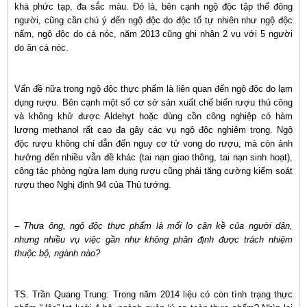
khá phức tạp, đa sắc màu. Đó là, bên cạnh ngộ độc tập thể đông
người, cũng cần chú ý đến ngộ độc do độc tố tự nhiên như ngộ độc
nấm, ngộ độc do cá nóc, năm 2013 cũng ghi nhận 2 vụ với 5 người
do ăn cá nóc.
Vấn đề nữa trong ngộ độc thực phẩm là liên quan đến ngộ độc do lạm
dụng rượu. Bên cạnh một số cơ sở sản xuất chế biến rượu thủ công
và không khử được Aldehyt hoặc dùng cồn công nghiệp có hàm
lượng methanol rất cao đa gây các vụ ngộ độc nghiêm trọng. Ngộ
độc rượu không chỉ dẫn đến nguy cơ tử vong do rượu, mà còn ảnh
hưởng đến nhiều vẫn đề khác (tai nạn giao thông, tai nạn sinh hoạt),
công tác phòng ngừa lạm dụng rượu cũng phải tăng cường kiểm soát
rượu theo Nghị định 94 của Thủ tướng.
– Thưa ông, ngộ độc thực phẩm là mối lo cận kề của người dân,
nhưng nhiều vụ việc gần như không phân định được trách nhiệm
thuộc bộ, ngành nào?
TS. Trần Quang Trung: Trong năm 2014 liệu có còn tình trạng thực