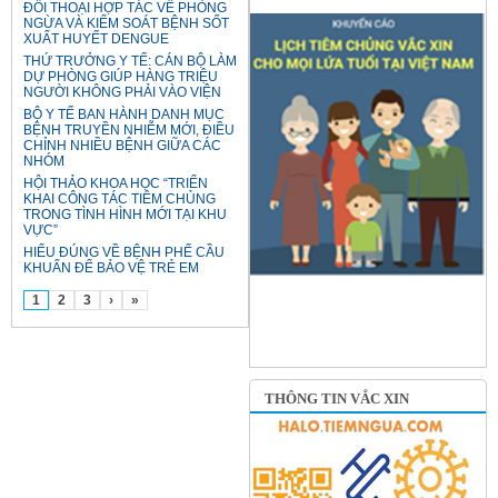
ĐỐI THOẠI HỢP TÁC VỀ PHÒNG
NGỪA VÀ KIỂM SOÁT BỆNH SỐT
XUẤT HUYẾT DENGUE
THỨ TRƯỞNG Y TẾ: CÁN BỘ LÀM
DỰ PHÒNG GIÚP HÀNG TRIỆU
NGƯỜI KHÔNG PHẢI VÀO VIỆN
BỘ Y TẾ BAN HÀNH DANH MỤC
BỆNH TRUYỀN NHIỄM MỚI, ĐIỀU
CHỈNH NHIỀU BỆNH GIỮA CÁC
NHÓM
HỘI THẢO KHOA HỌC “TRIỂN
KHAI CÔNG TÁC TIÊM CHỦNG
TRONG TÌNH HÌNH MỚI TẠI KHU
VỰC”
HIỂU ĐÚNG VỀ BỆNH PHẾ CẦU
KHUẨN ĐỂ BẢO VỆ TRẺ EM
1
2
3
›
»
THÔNG TIN VẮC XIN