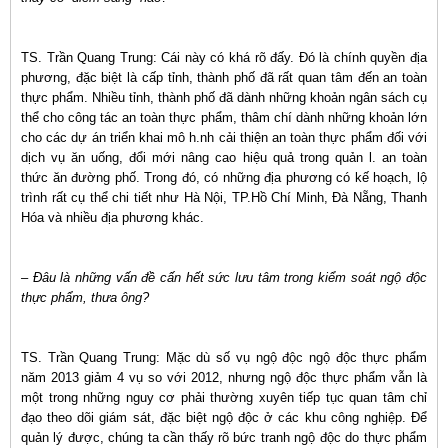
TS. Trần Quang Trung: Cái này có khá rõ đấy. Đó là chính quyền địa
phương, đặc biệt là cấp tỉnh, thành phố đã rất quan tâm đến an toàn
thực phẩm. Nhiều tỉnh, thành phố đã dành những khoản ngân sách cụ
thể cho công tác an toàn thực phẩm, thâm chí dành những khoản lớn
cho các dự án triển khai mô h.nh cải thiện an toàn thực phẩm đối với
dịch vụ ăn uống, đổi mới nâng cao hiệu quả trong quản l. an toàn
thức ăn đường phố. Trong đó, có những địa phương có kế hoạch, lộ
trình rất cụ thể chi tiết như Hà Nội, TP.Hồ Chí Minh, Đà Nẵng, Thanh
Hóa và nhiều địa phương khác.
– Đâu là những vấn đề cấn hết sức lưu tâm trong kiểm soát ngộ độc
thực phẩm, thưa ông?
TS. Trần Quang Trung: Mặc dù số vụ ngộ độc ngộ độc thực phẩm
năm 2013 giảm 4 vụ so với 2012, nhưng ngộ độc thực phẩm vẫn là
một trong những nguy cơ phải thường xuyên tiếp tục quan tâm chỉ
đạo theo dõi giám sát, đặc biệt ngộ độc ở các khu công nghiệp. Để
quản lý được, chúng ta cần thấy rõ bức tranh ngộ độc do thực phẩm