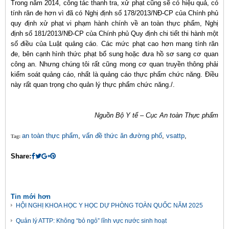
Trong năm 2014, công tác thanh tra, xử phạt cũng sẽ có hiệu quả, có
tính răn đe hơn vì đã có Nghị định số 178/2013/NĐ-CP của Chính phủ
quy định xử phạt vi phạm hành chính về an toàn thực phẩm, Nghị
định số 181/2013/NĐ-CP của Chính phủ Quy định chi tiết thi hành một
số điều của Luật quảng cáo. Các mức phạt cao hơn mang tính răn
đe, bên cạnh hình thức phạt bổ sung hoặc đưa hồ sơ sang cơ quan
công an. Nhưng chúng tôi rất cũng mong cơ quan truyền thông phải
kiểm soát quảng cáo, nhất là quảng cáo thực phẩm chức năng. Điều
này rất quan trọng cho quản lý thực phẩm chức năng./.
Nguồn Bộ Y tế – Cục An toàn Thực phẩm
an toàn thực phẩm
,
vấn đề thức ăn đường phố
,
vsattp
,
Tag:
Share:
Tin mới hơn
HỘI NGHỊ KHOA HỌC Y HỌC DỰ PHÒNG TOÀN QUỐC NĂM 2025
Quản lý ATTP: Không “bỏ ngỏ” lĩnh vực nước sinh hoạt