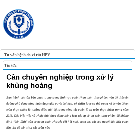
TRANG TIN ĐIỆN TỬ
HỘI Y HỌC DỰ PHÒNG
VIỆT NAM
VIETNAM ASSOCIATION OF
PREVENTIVE MEDICINE
Tư vấn bệnh do vi rút HPV
Tin tức
Cần chuyên nghiệp trong xử lý
khủng hoảng
Ban hành các văn bản quan trọng trong lĩnh vực quản lý an toàn thực phẩm, vấn đề thức ăn
đường phố đang từng bước được giải quyết bai bản, có chiến lược cụ thể trong xử ly vấn đề an
toàn thực phẩm là những điểm nổi bật trong công tác quản lý an toàn thực phẩm trong năm
2013. Đặc biệt, việc xử lý kịp thời thỏa đáng hàng loạt các sự cố an toàn thực phẩm đã khẳng
định “bản lĩnh” của cơ quan quản lý trước đòi hỏi ngày càng gay gắt của người dân liên quan
đến vấn đề dân sinh sát sườn này.