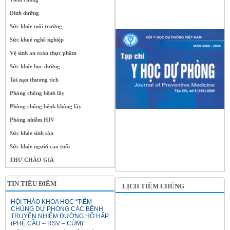
Dinh dưỡng
Sức khỏe môi trường
Sức khoẻ nghề nghiệp
Vệ sinh an toàn thực phẩm
Sức khỏe học đường
Tai nạn thương tích
Phòng chống bệnh lây
Phòng chống bệnh không lây
Phòng nhiễm HIV
Sức khỏe sinh sản
Sức khỏe người cao tuổi
THƯ CHÀO GIÁ
TIN TIÊU ĐIỂM
LỊCH TIÊM CHỦNG
HỘI THẢO KHOA HỌC “TIÊM
CHỦNG DỰ PHÒNG CÁC BỆNH
TRUYỀN NHIỄM ĐƯỜNG HÔ HẤP
(PHẾ CẦU – RSV – CÚM)”