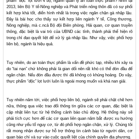
phẩm “độc” lọt lưới 4 bộ, ngành quản lý an toàn thực phẩm? Nhìn lại
2013, liên Bộ Y tế-Nông nghiệp và Phát triển nông thôn đã có sự phối
kết hợp khá tốt, điển hình nhất là trong việc ngăn chặn gà nhập lậu.
Đây là bài học cho thấy sự kết hợp liên ngành Y tế, Công thương,
Nông nghiệp, mà c.ncả Bộ đội Biên phòng, Hải quan, cơ quan truyền
thông, đặc biệt là vai trò của UBND các tỉnh, thành phải thể hiện rõ
trong chỉ đạo quyết liệt để xử lý gà nhập lậu. Như vậy, việc phối hợp
liên bộ, ngành là hiệu quả.
Tuy nhiên, do an toàn thực phẩm là vấn đề phức tạp, nhiều khi xảy ra
do “tai nạn” chứ không phải là gian dối nên rất khó có thể đón đầu để
ngăn chặn. Nếu đón đầu được thì đã không có khủng hoảng. Do vậy,
thực phẩm “độc” lọt lưới luôn là ngoài mong muốn và khá nan giải.
Tuy nhiên năm tới, việc phối hợp liên bộ, ngành sẽ phải chặt chẽ hơn
nữa, thông qua việc trao đổi thông tin giữa các cơ quan, đặc biệt là
cập nhật liên tục từ hệ thống cảnh báo chủ động. Hệ thống này sẽ
phải tích cực hơn để các cơ quan liên quan năm bắt được xu hướng
cũng như yếu tố nguy cơ, từ đó phối hợp ngăn chặn, xử lý. Chúng tôi
rất mong nhận được sự hỗ trợ thông tin cảnh báo từ người dân, cơ
quan báo chí và sự vào cuộc quyết liệt của chính quyền địa phương.