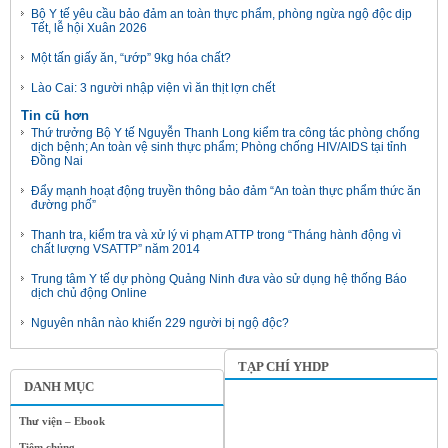
Bộ Y tế yêu cầu bảo đảm an toàn thực phẩm, phòng ngừa ngộ độc dịp
Tết, lễ hội Xuân 2026
Một tấn giấy ăn, “ướp” 9kg hóa chất?
Lào Cai: 3 người nhập viện vì ăn thịt lợn chết
Tin cũ hơn
Thứ trưởng Bộ Y tế Nguyễn Thanh Long kiểm tra công tác phòng chống
dịch bệnh; An toàn vệ sinh thực phẩm; Phòng chống HIV/AIDS tại tỉnh
Đồng Nai
Đẩy mạnh hoạt động truyền thông bảo đảm “An toàn thực phẩm thức ăn
đường phố”
Thanh tra, kiểm tra và xử lý vi phạm ATTP trong “Tháng hành động vì
chất lượng VSATTP” năm 2014
Trung tâm Y tế dự phòng Quảng Ninh đưa vào sử dụng hệ thống Báo
dịch chủ động Online
Nguyên nhân nào khiến 229 người bị ngộ độc?
TẠP CHÍ YHDP
DANH MỤC
Thư viện – Ebook
Tiêm chủng