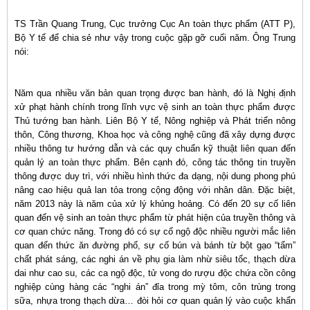
TS Trần Quang Trung, Cục trưởng Cục An toàn thực phẩm (ATT P),
Bộ Y tế để chia sẻ như vậy trong cuộc gặp gỡ cuối năm. Ông Trung
nói:
Năm qua nhiều văn bản quan trọng được ban hành, đó là Nghị định
xử phạt hành chính trong lĩnh vực vệ sinh an toàn thực phẩm được
Thủ tướng ban hành. Liên Bộ Y tế, Nông nghiệp và Phát triển nông
thôn, Công thương, Khoa học và công nghệ cũng đã xây dựng được
nhiều thông tư hướng dẫn và các quy chuẩn kỹ thuật liên quan đến
quản lý an toàn thực phẩm. Bên cạnh đó, công tác thông tin truyền
thông được duy trì, với nhiều hình thức đa dạng, nội dung phong phú
nâng cao hiệu quả lan tỏa trong cộng động với nhân dân. Đặc biệt,
năm 2013 này là năm của xử lý khủng hoảng. Có đến 20 sự cố liên
quan đến vệ sinh an toàn thực phẩm từ phát hiện của truyền thông và
cơ quan chức năng. Trong đó có sự cố ngộ độc nhiều người mắc liên
quan đến thức ăn đường phố, sự cố bún và bánh từ bột gạo “tẩm”
chất phát sáng, các nghi án về phụ gia làm nhừ siêu tốc, thạch dừa
dai như cao su, các ca ngộ độc, tử vong do rượu độc chứa cồn công
nghiệp cùng hàng các “nghi án” đỉa trong mỳ tôm, côn trùng trong
sữa, nhựa trong thạch dừa… đòi hỏi cơ quan quản lý vào cuộc khẩn