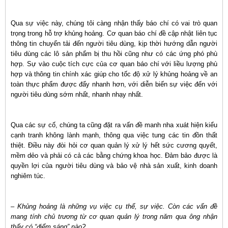
Qua sự việc này, chúng tôi càng nhận thấy báo chí có vai trò quan
trọng trong hỗ trợ khủng hoảng. Cơ quan báo chí đề cập nhật liên tục
thông tin chuyển tải đến người tiêu dùng, kịp thời hướng dẫn người
tiêu dùng các lô sản phẩm bị thu hồi cũng như có các ứng phó phù
hợp. Sự vào cuộc tích cực của cơ quan báo chí với liều lượng phù
hợp và thông tin chính xác giúp cho tốc độ xử lý khủng hoảng về an
toàn thực phẩm được đẩy nhanh hơn, với diễn biến sự việc đến với
người tiêu dùng sớm nhất, nhanh nhạy nhất.
Qua các sự cố, chúng ta cũng đặt ra vấn đề manh nha xuát hiện kiểu
cạnh tranh không lành mạnh, thông qua việc tung các tin đồn thất
thiệt. Điều này đòi hỏi cơ quan quản lý xử lý hết sức cương quyết,
mềm dẻo và phải có cả các bằng chứng khoa học. Đảm bảo được là
quyền lợi của người tiêu dùng và bảo vệ nhà sản xuất, kinh doanh
nghiêm túc.
– Khủng hoảng là những vụ việc cụ thể, sự việc. Còn các vấn đề
mang tính chủ trương từ cơ quan quản lý trong năm qua ông nhận
thấy có “điểm sáng” nào?