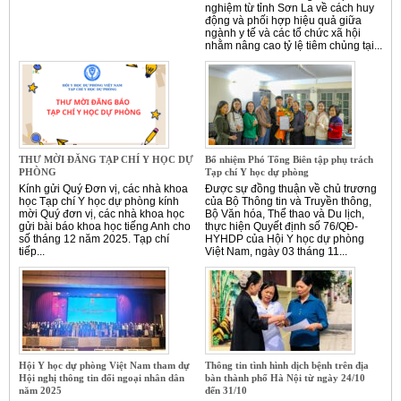
nghiệm từ tỉnh Sơn La về cách huy
động và phối hợp hiệu quả giữa
ngành y tế và các tổ chức xã hội
nhằm nâng cao tỷ lệ tiêm chủng tại...
THƯ MỜI ĐĂNG TẠP CHÍ Y HỌC DỰ
Bổ nhiệm Phó Tổng Biên tập phụ trách
PHÒNG
Tạp chí Y học dự phòng
Kính gửi Quý Đơn vị, các nhà khoa
Được sự đồng thuận về chủ trương
học Tạp chí Y học dự phòng kính
của Bộ Thông tin và Truyền thông,
mời Quý đơn vị, các nhà khoa học
Bộ Văn hóa, Thể thao và Du lịch,
gửi bài báo khoa học tiếng Anh cho
thực hiện Quyết định số 76/QĐ-
số tháng 12 năm 2025. Tạp chí
HYHDP của Hội Y học dự phòng
tiếp...
Việt Nam, ngày 03 tháng 11...
Hội Y học dự phòng Việt Nam tham dự
Thông tin tình hình dịch bệnh trên địa
Hội nghị thông tin đối ngoại nhân dân
bàn thành phố Hà Nội từ ngày 24/10
năm 2025
đến 31/10