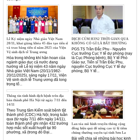
Lễ Kỷ niệm ngày Nhà giáo Việt Nam
DỊCH CÚM H3N2 THỜI GIAN QUA
20/11, khai giảng khóa 45 đào tạo tiến sĩ
KHÔNG CÓ GÌ LÀ BẤT THƯỜNG
và trao bằng tiến sĩ năm 2025 của Viện
PGS.TS Trần Đắc Phu - Nguyên
Vệ sinh dịch tễ Trung ương
Cục trưởng Cục Y tế dự phòng (nay
Hòa trong không khí hân hoan của
là Cục Phòng bệnh), Bộ Y tế Phó
ngành giáo dục cả nước đang
Giáo sư, Tiến sĩ Trần Đắc Phu,
hướng về Lễ kỷ niệm 43 năm ngày
nguyên Cục trưởng Cục Y tế dự
Nhà giáo Việt Nam (20/11/1982-
phòng, Bộ Y tế...
20/11/2025), sáng ngày 17/11, Viện
Vệ sinh dịch tễ Trung ương đã long
trọng tổ...
Thông tin tình hình dịch bệnh trên địa
bàn thành phố Hà Nội từ ngày 7/11 đến
14/11
Theo Trung tâm Kiểm soát bệnh tật
thành phố (CDC) Hà Nội, trong tuần
qua (từ ngày 7/11 đến ngày 14/11),
toàn thành phố ghi nhận 432 trường
Lan tỏa mô hình truyền thông cộng
hợp mắc sốt xuất huyết tại 90
đồng hiệu quả để nâng cao tỷ lệ tiêm
phường, xã (trong đó Đại...
chủng thường xuyên tại tỉnh Sơn La
Bài viết chia sẻ những bài học kinh