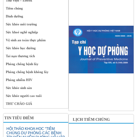
Thư viện – Ebook
Tiêm chủng
Dinh dưỡng
Sức khỏe môi trường
Sức khoẻ nghề nghiệp
Vệ sinh an toàn thực phẩm
Sức khỏe học đường
Tai nạn thương tích
Phòng chống bệnh lây
Phòng chống bệnh không lây
Phòng nhiễm HIV
Sức khỏe sinh sản
Sức khỏe người cao tuổi
THƯ CHÀO GIÁ
TIN TIÊU ĐIỂM
LỊCH TIÊM CHỦNG
HỘI THẢO KHOA HỌC “TIÊM
CHỦNG DỰ PHÒNG CÁC BỆNH