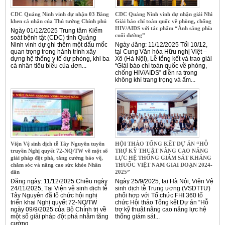
CDC Quảng Ninh vinh dự nhận 03 Bằng
CDC Quảng Ninh vinh dự nhận giải Nhì
khen cá nhân của Thủ tướng Chính phủ
Giải báo chí toàn quốc về phòng, chống
HIV/AIDS với tác phẩm “Ánh sáng phía
Ngày 01/12/2025 Trung tâm Kiểm
cuối đường”
soát bệnh tật (CDC) tỉnh Quảng
Ninh vinh dự ghi thêm một dấu mốc
Ngày đăng: 11/12/2025 Tối 10/12,
quan trọng trong hành trình xây
tại Cung Văn hóa Hữu nghị Việt –
dựng hệ thống y tế dự phòng, khi ba
Xô (Hà Nội), Lễ tổng kết và trao giải
cá nhân tiêu biểu của đơn...
“Giải báo chí toàn quốc về phòng,
chống HIV/AIDS” diễn ra trong
không khí trang trọng và ấm...
Viện Vệ sinh dịch tễ Tây Nguyên tuyên
HỘI THẢO TỔNG KẾT DỰ ÁN “HỖ
truyền Nghị quyết 72-NQ/TW về một số
TRỢ KỸ THUẬT NÂNG CAO NĂNG
giải pháp đột phá, tăng cường bảo vệ,
LỰC HỆ THỐNG GIÁM SÁT KHÁNG
chăm sóc và nâng cao sức khỏe Nhân
THUỐC VIỆT NAM GIAI ĐOẠN 2024-
dân
2025”
Đăng ngày: 11/12/2025 Chiều ngày
Ngày 25/9/2025, tại Hà Nội, Viện Vệ
24/11/2025, Tại Viện vệ sinh dịch tễ
sinh dịch tễ Trung ương (VSDTTƯ)
Tây Nguyên đã tổ chức hội nghị
phối hợp với Tổ chức FHI 360 tổ
triển khai Nghị quyết 72-NQ/TW
chức Hội thảo Tổng kết Dự án “Hỗ
ngày 09/9/2025 của Bộ Chính trị về
trợ kỹ thuật nâng cao năng lực hệ
một số giải pháp đột phá nhằm tăng
thống giám sát...
cường...