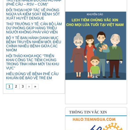
TRUYỀN NHIỄM ĐƯỜNG HÔ HẤP
(PHẾ CẦU – RSV – CÚM)”
ĐỐI THOẠI HỢP TÁC VỀ PHÒNG
NGỪA VÀ KIỂM SOÁT BỆNH SỐT
XUẤT HUYẾT DENGUE
THỨ TRƯỞNG Y TẾ: CÁN BỘ LÀM
DỰ PHÒNG GIÚP HÀNG TRIỆU
NGƯỜI KHÔNG PHẢI VÀO VIỆN
BỘ Y TẾ BAN HÀNH DANH MỤC
BỆNH TRUYỀN NHIỄM MỚI, ĐIỀU
CHỈNH NHIỀU BỆNH GIỮA CÁC
NHÓM
HỘI THẢO KHOA HỌC “TRIỂN
KHAI CÔNG TÁC TIÊM CHỦNG
TRONG TÌNH HÌNH MỚI TẠI KHU
VỰC”
HIỂU ĐÚNG VỀ BỆNH PHẾ CẦU
KHUẨN ĐỂ BẢO VỆ TRẺ EM
1
2
3
›
»
THÔNG TIN VẮC XIN