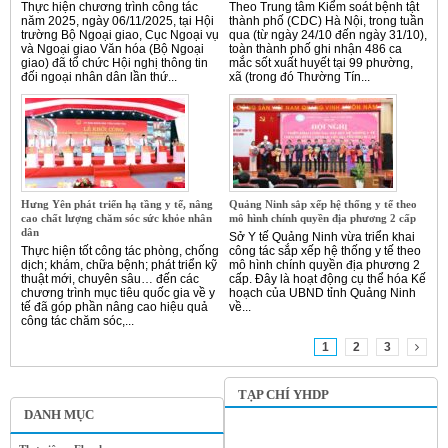
Thực hiện chương trình công tác
Theo Trung tâm Kiểm soát bệnh tật
năm 2025, ngày 06/11/2025, tại Hội
thành phố (CDC) Hà Nội, trong tuần
trường Bộ Ngoại giao, Cục Ngoại vụ
qua (từ ngày 24/10 đến ngày 31/10),
và Ngoại giao Văn hóa (Bộ Ngoại
toàn thành phố ghi nhận 486 ca
giao) đã tổ chức Hội nghị thông tin
mắc sốt xuất huyết tại 99 phường,
đối ngoại nhân dân lần thứ...
xã (trong đó Thường Tín...
Hưng Yên phát triển hạ tầng y tế, nâng
Quảng Ninh sắp xếp hệ thống y tế theo
cao chất lượng chăm sóc sức khỏe nhân
mô hình chính quyền địa phương 2 cấp
dân
Sở Y tế Quảng Ninh vừa triển khai
Thực hiện tốt công tác phòng, chống
công tác sắp xếp hệ thống y tế theo
dịch; khám, chữa bệnh; phát triển kỹ
mô hình chính quyền địa phương 2
thuật mới, chuyên sâu… đến các
cấp. Đây là hoạt động cụ thể hóa Kế
chương trình mục tiêu quốc gia về y
hoạch của UBND tỉnh Quảng Ninh
tế đã góp phần nâng cao hiệu quả
về...
công tác chăm sóc,...
1
2
3
TẠP CHÍ YHDP
DANH MỤC