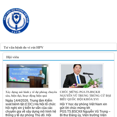
TRANG TIN ĐIỆN TỬ
HỘI Y HỌC DỰ PHÒNG
VIỆT NAM
VIETNAM ASSOCIATION OF
PREVENTIVE MEDICINE
Tư vấn bệnh do vi rút HPV
Hội viên
Xây dựng mô hình y tế dự phòng chuyên
CHÚC MỪNG PGS.TS.BSCKII
sâu, hiện đại, hoạt động hiệu quả
NGUYỄN VŨ TRUNG TRÚNG CỬ ĐẠI
BIỂU QUỐC HỘI KHÓA XVI
Ngày 14/4/2026, Trung tâm Kiểm
soát bệnh tật (CDC) Hà Nội tổ chức
Hội Y học dự phòng Việt Nam xin
hội nghị xin ý kiến tư vấn của các
gửi lời chúc mừng tới
chuyên gia về xây dựng mô hình hệ
PGS.TS.BSCKII Nguyễn Vũ Trung –
thống y tế dự phòng Thủ đô. Hội
Bí thư Đảng ủy, Viện trưởng Viện