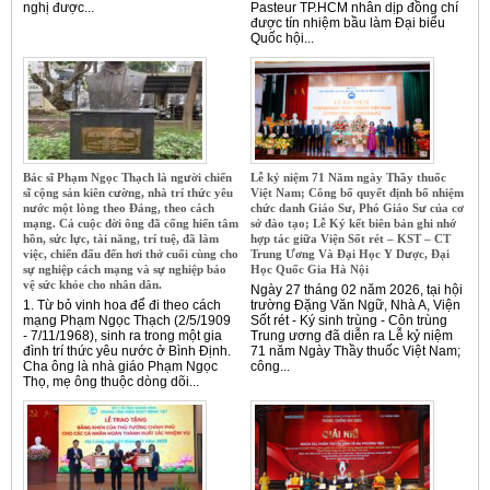
nghị được...
Pasteur TP.HCM nhân dịp đồng chí
được tín nhiệm bầu làm Đại biểu
Quốc hội...
Bác sĩ Phạm Ngọc Thạch là người chiến
Lễ kỷ niệm 71 Năm ngày Thầy thuốc
sĩ cộng sản kiên cường, nhà trí thức yêu
Việt Nam; Công bố quyết định bổ nhiệm
nước một lòng theo Đảng, theo cách
chức danh Giáo Sư, Phó Giáo Sư của cơ
mạng. Cả cuộc đời ông đã cống hiến tâm
sở đào tạo; Lễ Ký kết biên bản ghi nhớ
hồn, sức lực, tài năng, trí tuệ, đã làm
hợp tác giữa Viện Sốt rét – KST – CT
việc, chiến đấu đến hơi thở cuối cùng cho
Trung Ương Và Đại Học Y Dược, Đại
sự nghiệp cách mạng và sự nghiệp bảo
Học Quốc Gia Hà Nội
vệ sức khỏe cho nhân dân.
Ngày 27 tháng 02 năm 2026, tại hội
1. Từ bỏ vinh hoa để đi theo cách
trường Đặng Văn Ngữ, Nhà A, Viện
mạng Phạm Ngọc Thạch (2/5/1909
Sốt rét - Ký sinh trùng - Côn trùng
- 7/11/1968), sinh ra trong một gia
Trung ương đã diễn ra Lễ kỷ niệm
đình trí thức yêu nước ở Bình Định.
71 năm Ngày Thầy thuốc Việt Nam;
Cha ông là nhà giáo Phạm Ngọc
công...
Thọ, mẹ ông thuộc dòng dõi...