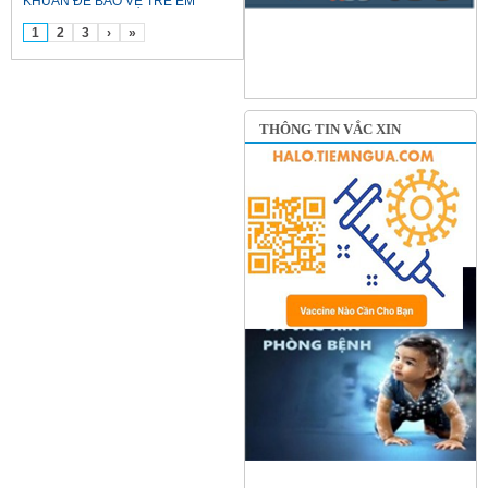
KHUẨN ĐỂ BẢO VỆ TRẺ EM
1
2
3
›
»
THÔNG TIN VẮC XIN