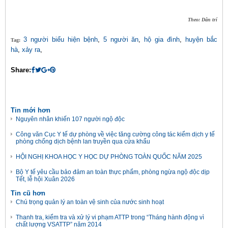
Theo: Dân trí
3 người biểu hiện bệnh
,
5 người ăn
,
hộ gia đình
,
huyện bắc
Tag:
hà
,
xảy ra
,
Share:
Tin mới hơn
Nguyên nhân khiến 107 người ngộ độc
Công văn Cục Y tế dự phòng về việc tăng cường công tác kiểm dịch y tế
phòng chống dịch bệnh lan truyền qua cửa khẩu
HỘI NGHỊ KHOA HỌC Y HỌC DỰ PHÒNG TOÀN QUỐC NĂM 2025
Bộ Y tế yêu cầu bảo đảm an toàn thực phẩm, phòng ngừa ngộ độc dịp
Tết, lễ hội Xuân 2026
Tin cũ hơn
Chú trọng quản lý an toàn vệ sinh của nước sinh hoạt
Thanh tra, kiểm tra và xử lý vi phạm ATTP trong “Tháng hành động vì
chất lượng VSATTP” năm 2014