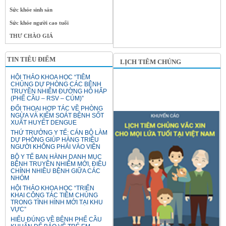
Sức khỏe sinh sản
Sức khỏe người cao tuổi
THƯ CHÀO GIÁ
TIN TIÊU ĐIỂM
LỊCH TIÊM CHỦNG
HỘI THẢO KHOA HỌC “TIÊM
CHỦNG DỰ PHÒNG CÁC BỆNH
TRUYỀN NHIỄM ĐƯỜNG HÔ HẤP
(PHẾ CẦU – RSV – CÚM)”
ĐỐI THOẠI HỢP TÁC VỀ PHÒNG
NGỪA VÀ KIỂM SOÁT BỆNH SỐT
XUẤT HUYẾT DENGUE
THỨ TRƯỞNG Y TẾ: CÁN BỘ LÀM
DỰ PHÒNG GIÚP HÀNG TRIỆU
NGƯỜI KHÔNG PHẢI VÀO VIỆN
BỘ Y TẾ BAN HÀNH DANH MỤC
BỆNH TRUYỀN NHIỄM MỚI, ĐIỀU
CHỈNH NHIỀU BỆNH GIỮA CÁC
NHÓM
HỘI THẢO KHOA HỌC “TRIỂN
KHAI CÔNG TÁC TIÊM CHỦNG
TRONG TÌNH HÌNH MỚI TẠI KHU
VỰC”
HIỂU ĐÚNG VỀ BỆNH PHẾ CẦU