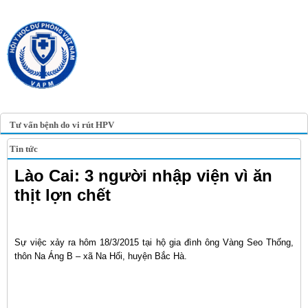
TRANG TIN ĐIỆN TỬ
HỘI Y HỌC DỰ PHÒNG
VIỆT NAM
VIETNAM ASSOCIATION OF
PREVENTIVE MEDICINE
Tư vấn bệnh do vi rút HPV
Tin tức
Lào Cai: 3 người nhập viện vì ăn
thịt lợn chết
Sự việc xảy ra hôm 18/3/2015 tại hộ gia đình ông Vàng Seo Thống,
thôn Na Áng B – xã Na Hối, huyện Bắc Hà.