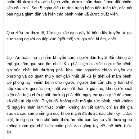
nhân đã được đưa đến bệnh viện, được chẩn đoán “theo dõi nhiễm
liên cầu lợn”. Sau 5 ngày điều trị tình trạng bệnh tiến triển tốt, các nốt
ban ngứa giảm dần và hiện các bệnh nhân đã được xuất viện.
Qua điều tra thực tế, Chi cục xác định đây là bệnh lây truyền từ gia
súc sang người do tiếp xúc (giết mổ) với gia súc bị ốm, chết.
Cục An toàn thực phẩm khuyến cáo, người dân tuyệt đối không ăn
thịt gia cầm, gia súc ốm chết. Khi phát hiện gia súc nghi mắc bệnh,
gia súc chết bất thường phải khai báo ngaycho chính quyền địa
phương và cơ quan thú y nơi gần nhất để xử lý triệt để mầm bệnh.
Để phòng lây nhiễm bệnh cho người, người dân cần chú ý hạn chế
tiếp xúc với gia súc ốm, chết và chất thải từ gia súc; khi người xuất
hiện các triệu chứng bất thường phải đến ngay cơ quan y tế để khám
và điều trị kịp thời. Tuyệt đối không giết mổ gia súc bệnh, chết không
rõ nguyên nhân làm thực phẩm, không ăn tiết canh, chỉ ăn thịt gia
súc và các sản phẩm gia súc khỏe mạnh đã được nấu chín kỹ….Đặc
biệt, trong quá trình chế biến thức ăn nếu bàn tay có vết thương hở
không tham gia chế biến hoặc phải đeo găng tay để chế biến thức
ăn.