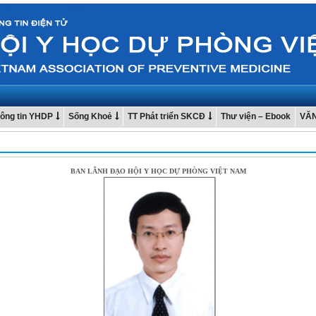
ông tin YHDP
Sống Khoẻ
TT Phát triển SKCĐ
Thư viện – Ebook
VĂ
BAN LÃNH ĐẠO HỘI Y HỌC DỰ PHÒNG VIỆT NAM