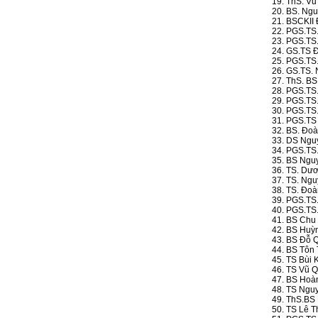
19. ThS. Vũ
20. BS. Ng
21. BSCKII 
22. PGS.TS.
23. PGS.TS
24. GS.TS 
25. PGS.TS
26. GS.TS. 
27. ThS. BS
28. PGS.TS
29. PGS.TS
30. PGS.TS
31. PGS.TS
32. BS. Đoà
33. DS Ngu
34. PGS.TS
35. BS Ngu
36. TS. Dươ
37. TS. Ngu
38. TS. Đoà
39. PGS.TS.
40. PGS.TS.
41. BS Chu 
42. BS Huỳn
43. BS Đỗ Q
44. BS Tôn 
45. TS Bùi 
46. TS Vũ Q
47. BS Hoàn
48. TS Ngu
49. ThS.BS 
50. TS Lê T