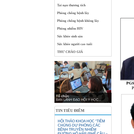
Tai nạn thương tích
Phòng chống bệnh lây
Phòng chống bệnh không lây
Phòng nhiễm HIV
Sức khỏe sinh sản
Sức khỏe người cao tuổi
THƯ CHÀO GIÁ
Tổ chức
BAN LÃNH ĐẠO HỘI Y HỌC...
TIN TIÊU ĐIỂM
HỘI THẢO KHOA HỌC “TIÊM
CHỦNG DỰ PHÒNG CÁC
BỆNH TRUYỀN NHIỄM
ĐƯỜNG HÔ HẤP (PHẾ CẦU –