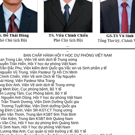
–
–
BAN CHẤP HÀNH HỘI Y HỌC DỰ PHÒNG VIỆT NAM
an Trọng Lân, Viện Vệ sinh dịch tễ Trung ương
uyễn Trần Hiển, Hội Y học dự phòng Việt Nam
Trần Đắc Phu, Viện kiểm định Quốc gia Vắc xin và Sinh phẩm y tế
Nguyễn Vũ Trung, Viện Pasteur Tp Hồ Chí Minh
 Chinh Chiến, Viện Vệ sinh Dịch tễ Tây Nguyên
hái Hùng, Viện Pasteur Nha Trang
ng Đức Anh, Viện Vệ sinh dịch tễ Trung ương
g Minh Đức, Cục phòng bệnh, Bộ Y tế
yễn Lương Tâm, Cục Phòng bệnh, Bộ Y tế
. Nguyễn Anh Dũng, Hội Y học dự phòng Việt Nam
. Trần Thanh Dương, Viện Dinh Dưỡng Quốc gia
 Trương Tuyết Mai, Viện Dinh dưỡng Quốc gia
àng Đình Cảnh, Viện SR-KST-CT Trung ương
yễn Văn Thơm, Trung tâm KSBT tỉnh Thái Bình
n Văn Kiệm, Trung tâm KSBT tỉnh Quảng Nam
h Văn Chủ, Hội Y học dự phòng tỉnh Quảng Ninh
Vũ Sinh Nam, Hội Y học dự phòng Việt Nam
Lương Mai Anh, Cục quản lý môi trường y tế, Bộ Y tế