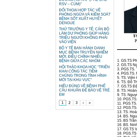
RSV – CÚM)”
ĐỐI THOẠI HỢP TÁC VỀ
PHÒNG NGỪA VÀ KIỂM SOÁT
BỆNH SỐT XUẤT HUYẾT
DENGUE
THỨ TRƯỞNG Y TẾ: CÁN BỘ
LÀM DỰ PHÒNG GIÚP HÀNG
TRIỆU NGƯỜI KHÔNG PHẢI
VÀO VIỆN
BỘ Y TẾ BAN HÀNH DANH
MỤC BỆNH TRUYỀN NHIỄM
MỚI, ĐIỀU CHỈNH NHIỀU
1. GS.TS Ph
BỆNH GIỮA CÁC NHÓM
2. GS.TS Ng
HỘI THẢO KHOA HỌC “TRIỂN
3. PGS.TS. 
KHAI CÔNG TÁC TIÊM
4. PGS.TS. 
CHỦNG TRONG TÌNH HÌNH
5. TS. Viên
MỚI TẠI KHU VỰC”
6. TS. Đỗ T
HIỂU ĐÚNG VỀ BỆNH PHẾ
7. GS.TS Đặ
CẦU KHUẨN ĐỂ BẢO VỆ TRẺ
8. TS. Hoàn
EM
9. TS. Ngu
10. PGS.TS
1
2
3
›
»
11. PGS.TS
12. PGS.TS.
13. TS. Ho
14. BS. Ngu
15. BS Trầ
16. BS. Nin
17. GS.TS 
18. PGS.TS 