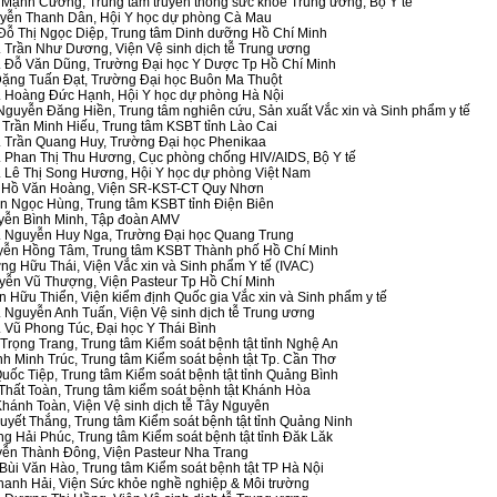
 Mạnh Cường, Trung tâm truyền thông sức khỏe Trung ương, Bộ Y tế
uyễn Thanh Dân, Hội Y học dự phòng Cà Mau
Đỗ Thị Ngọc Diệp, Trung tâm Dinh dưỡng Hồ Chí Minh
 Trần Như Dương, Viện Vệ sinh dịch tễ Trung ương
. Đỗ Văn Dũng, Trường Đại học Y Dược Tp Hồ Chí Minh
Đặng Tuấn Đạt, Trường Đại học Buôn Ma Thuột
. Hoàng Đức Hạnh, Hội Y học dự phòng Hà Nội
Nguyễn Đăng Hiền, Trung tâm nghiên cứu, Sản xuất Vắc xin và Sinh phẩm y tế
 Trần Minh Hiếu, Trung tâm KSBT tỉnh Lào Cai
. Trần Quang Huy, Trường Đại học Phenikaa
. Phan Thị Thu Hương, Cục phòng chống HIV/AIDS, Bộ Y tế
. Lê Thị Song Hương, Hội Y học dự phòng Việt Nam
 Hồ Văn Hoàng, Viện SR-KST-CT Quy Nhơn
n Ngọc Hùng, Trung tâm KSBT tỉnh Điện Biên
yễn Bình Minh, Tập đoàn AMV
. Nguyễn Huy Nga, Trường Đại học Quang Trung
yễn Hồng Tâm, Trung tâm KSBT Thành phố Hồ Chí Minh
ng Hữu Thái, Viện Vắc xin và Sinh phẩm Y tế (IVAC)
yễn Vũ Thượng, Viện Pasteur Tp Hồ Chí Minh
n Hữu Thiển, Viện kiểm định Quốc gia Vắc xin và Sinh phẩm y tế
 Nguyễn Anh Tuấn, Viện Vệ sinh dịch tễ Trung ương
 Vũ Phong Túc, Đại học Y Thái Bình
Trọng Trang, Trung tâm Kiểm soát bệnh tật tỉnh Nghệ An
h Minh Trúc, Trung tâm Kiểm soát bệnh tật Tp. Cần Thơ
uốc Tiệp, Trung tâm Kiểm soát bệnh tật tỉnh Quảng Bình
Thất Toàn, Trung tâm kiểm soát bệnh tật Khánh Hòa
Khánh Toàn, Viện Vệ sinh dịch tễ Tây Nguyên
uyết Thắng, Trung tâm Kiểm soát bệnh tật tỉnh Quảng Ninh
g Hải Phúc, Trung tâm Kiểm soát bệnh tật tỉnh Đăk Lăk
yễn Thành Đông, Viện Pasteur Nha Trang
Bùi Văn Hào, Trung tâm Kiểm soát bệnh tật TP Hà Nội
hanh Hải, Viện Sức khỏe nghề nghiệp & Môi trường