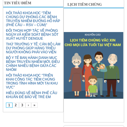
TIN TIÊU ĐIỂM
LỊCH TIÊM CHỦNG
HỘI THẢO KHOA HỌC “TIÊM
CHỦNG DỰ PHÒNG CÁC BỆNH
TRUYỀN NHIỄM ĐƯỜNG HÔ HẤP
(PHẾ CẦU – RSV – CÚM)”
ĐỐI THOẠI HỢP TÁC VỀ PHÒNG
NGỪA VÀ KIỂM SOÁT BỆNH SỐT
XUẤT HUYẾT DENGUE
THỨ TRƯỞNG Y TẾ: CÁN BỘ LÀM
DỰ PHÒNG GIÚP HÀNG TRIỆU
NGƯỜI KHÔNG PHẢI VÀO VIỆN
BỘ Y TẾ BAN HÀNH DANH MỤC
BỆNH TRUYỀN NHIỄM MỚI, ĐIỀU
CHỈNH NHIỀU BỆNH GIỮA CÁC
NHÓM
HỘI THẢO KHOA HỌC “TRIỂN
KHAI CÔNG TÁC TIÊM CHỦNG
TRONG TÌNH HÌNH MỚI TẠI KHU
VỰC”
HIỂU ĐÚNG VỀ BỆNH PHẾ CẦU
KHUẨN ĐỂ BẢO VỆ TRẺ EM
1
2
3
›
»