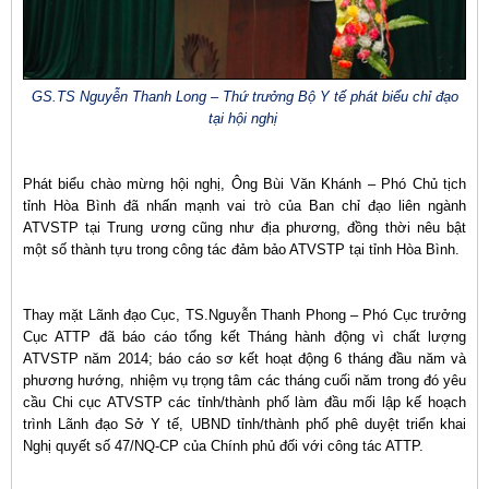
GS.TS Nguyễn Thanh Long – Thứ trưởng Bộ Y tế phát biểu chỉ đạo
tại hội nghị
Phát biểu chào mừng hội nghị, Ông Bùi Văn Khánh – Phó Chủ tịch
tỉnh Hòa Bình đã nhấn mạnh vai trò của Ban chỉ đạo liên ngành
ATVSTP tại Trung ương cũng như địa phương, đồng thời nêu bật
một số thành tựu trong công tác đảm bảo ATVSTP tại tỉnh Hòa Bình.
Thay mặt Lãnh đạo Cục, TS.Nguyễn Thanh Phong – Phó Cục trưởng
Cục ATTP đã báo cáo tổng kết Tháng hành động vì chất lượng
ATVSTP năm 2014; báo cáo sơ kết hoạt động 6 tháng đầu năm và
phương hướng, nhiệm vụ trọng tâm các tháng cuối năm trong đó yêu
cầu Chi cục ATVSTP các tỉnh/thành phố làm đầu mối lập kế hoạch
trình Lãnh đạo Sở Y tế, UBND tỉnh/thành phố phê duyệt triển khai
Nghị quyết số 47/NQ-CP của Chính phủ đối với công tác ATTP.