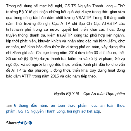
Trong nội dung bế mạc hội nghị, GS.TS Nguyễn Thanh Long – Thứ
trưởng Bộ Y tế ghi nhận những kết quả đạt được trong thời gian vừa
qua trong công tác bảo đảm chất lượng VSATTP. Trong 6 tháng cuối
năm Thứ trưởng đề nghị Cục ATTP chỉ đạo Chi Cục ATVSTP các
tỉnh/thành phố trong cả nước quyết liệt triển khai các hoạt động
truyền thông, thanh tra, kiểm tra ATTP, công tác phối hợp liên ngành,
kịp thời phát hiện, khuyến khích và nhân rộng các mô hình điểm, chợ
an toàn, mô hình bảo đảm thức ăn đường phố an toàn, xây dựng tiêu
chí đánh giá các Chi cục trong năm 2014 dựa trên 03 chỉ tiêu cụ thể:
Số cơ sở (tỷ lệ %) được thanh tra, kiểm tra và xử lý vi phạm; Số vụ
ngộ độc và số người bị ngộ độc thực phẩm; Kinh phí đầu tư cho vấn
đề ATTP tại địa phương… đồng thời, triển khai xây dựng hoạt động
bảo đảm ATTP trong năm 2015 và các năm tiếp theo.
Nguồn Bộ Y tế – Cục An toàn Thực phẩm
6 tháng đầu năm
,
an toàn thực phẩm
,
cục an toàn thực
Tag:
phẩm
,
GS.TS Nguyễn Thanh Long
,
hội nghị sơ kết attp
,
Share: