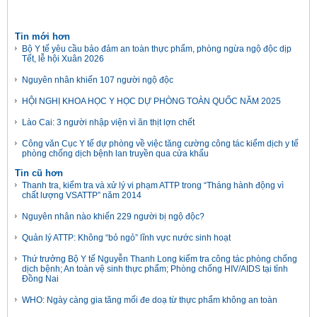
Tin mới hơn
Bộ Y tế yêu cầu bảo đảm an toàn thực phẩm, phòng ngừa ngộ độc dịp
Tết, lễ hội Xuân 2026
Nguyên nhân khiến 107 người ngộ độc
HỘI NGHỊ KHOA HỌC Y HỌC DỰ PHÒNG TOÀN QUỐC NĂM 2025
Lào Cai: 3 người nhập viện vì ăn thịt lợn chết
Công văn Cục Y tế dự phòng về việc tăng cường công tác kiểm dịch y tế
phòng chống dịch bệnh lan truyền qua cửa khẩu
Tin cũ hơn
Thanh tra, kiểm tra và xử lý vi phạm ATTP trong “Tháng hành động vì
chất lượng VSATTP” năm 2014
Nguyên nhân nào khiến 229 người bị ngộ độc?
Quản lý ATTP: Không “bỏ ngỏ” lĩnh vực nước sinh hoạt
Thứ trưởng Bộ Y tế Nguyễn Thanh Long kiểm tra công tác phòng chống
dịch bệnh; An toàn vệ sinh thực phẩm; Phòng chống HIV/AIDS tại tỉnh
Đồng Nai
WHO: Ngày càng gia tăng mối đe doạ từ thực phẩm không an toàn