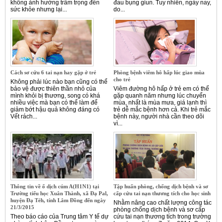
không ảnh hưởng trầm trọng đến
đau bụng giun. Tuy nhiên, ngày nay,
sức khỏe nhưng lại...
do...
Cách sơ cứu 6 tai nạn hay gặp ở trẻ
Phòng bệnh viêm hô hấp lúc giao mùa
cho trẻ
Không phải lúc nào bạn cũng có thể
bảo vệ được thiên thần nhỏ của
Viêm đường hô hấp ở trẻ em có thể
mình khỏi bị thương, song có khá
gặp quanh năm nhưng lúc chuyển
nhiều việc mà bạn có thể làm để
mùa, nhất là mùa mưa, giá lạnh thì
giảm bớt hậu quả không đáng có
trẻ dễ mắc bệnh hơn cả. Khi trẻ mắc
Vết rách...
bệnh này, người nhà cần theo dõi
vì...
Thông tin về ổ dịch cúm A(H1N1) tại
Tập huấn phòng, chống dịch bệnh và sơ
Trường tiểu học Xuân Thành, xã Đạ Pal,
cấp cứu tai nạn thương tích cho học sinh
huyện Đạ Tẻh, tỉnh Lâm Đồng đến ngày
Nhằm nâng cao chất lượng công tác
21/3/2015
phòng chống dịch bệnh và sơ cấp
Theo báo cáo của Trung tâm Y tế dự
cứu tai nạn thương tích trong trường