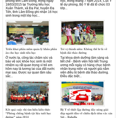
phòng tỉnh Lâm Đồng, trong ngày
học, trong tháng 7 năm 2014, Cục Y
18/03/2015 tại Trường tiểu học
tế dự phòng, Bộ Y tế đã tổ chức 03
Xuân Thành, xã Đạ Pal, huyện Đạ
lớp...
Tẻh, tỉnh Lâm Đồng ghi nhận 16 học
sinh trong một lớp học...
Triển khai phần mềm quản lý khẩu phần
Trẻ vị thành niên: Không thể lơ là về
ăn cho học sinh tiểu học
bệnh đái tháo đường
Ở nước ta, công tác chăm sóc và
Tại khoa dinh dưỡng lâm sàng và
bảo vệ sức khỏe học sinh là một
tiết chế - Bệnh viện Nội tiết Trung
nhiệm vụ rất quan trọng vì trẻ em
ương mỗi ngày có hàng chục bệnh
hôm nay là tương lai của đất nước
nhân trung niên và người già nằm
mai sau. Được sự quan tâm sâu
viện điều trị bệnh đái tháo đường.
sắc...
Điều đặc biệt...
Kết quả cuộc thi tìm hiểu kiến thức
Bộ Y tế thiết lập đường dây nóng giải
“Phòng chống bệnh tật lứa tuổi học
đáp người dân về chiến dịch tiêm vắc xin
đường” năm 2014
Sởi – Rubella