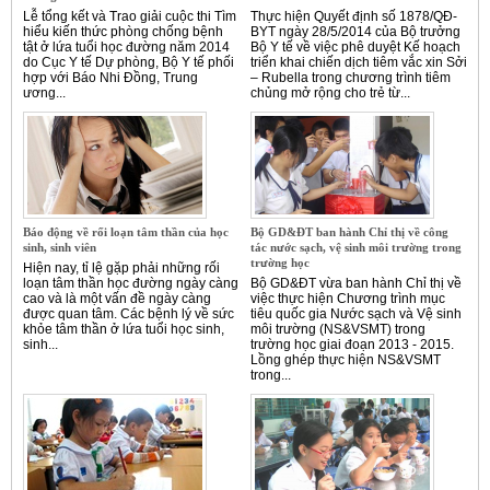
Lễ tổng kết và Trao giải cuộc thi Tìm
Thực hiện Quyết định số 1878/QĐ-
hiểu kiến thức phòng chống bệnh
BYT ngày 28/5/2014 của Bộ trưởng
tật ở lứa tuổi học đường năm 2014
Bộ Y tế về việc phê duyệt Kế hoạch
do Cục Y tế Dự phòng, Bộ Y tế phối
triển khai chiến dịch tiêm vắc xin Sởi
hợp với Báo Nhi Đồng, Trung
– Rubella trong chương trình tiêm
ương...
chủng mở rộng cho trẻ từ...
Báo động về rối loạn tâm thần của học
Bộ GD&ĐT ban hành Chỉ thị về công
sinh, sinh viên
tác nước sạch, vệ sinh môi trường trong
trường học
Hiện nay, tỉ lệ gặp phải những rối
loạn tâm thần học đường ngày càng
Bộ GD&ĐT vừa ban hành Chỉ thị về
cao và là một vấn đề ngày càng
việc thực hiện Chương trình mục
được quan tâm. Các bệnh lý về sức
tiêu quốc gia Nước sạch và Vệ sinh
khỏe tâm thần ở lứa tuổi học sinh,
môi trường (NS&VSMT) trong
sinh...
trường học giai đoạn 2013 - 2015.
Lồng ghép thực hiện NS&VSMT
trong...