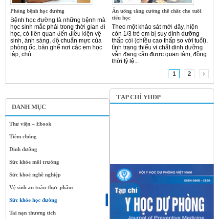
Phòng bệnh học đường
Ăn uống tăng cường thể chất cho tuổi
tiểu học
Bệnh học đường là những bệnh mà
học sinh mắc phải trong thời gian đi
Theo một khảo sát mới đây, hiện
học, có liên quan đến điều kiện vệ
còn 1/3 trẻ em bị suy dinh dưỡng
sinh, ánh sáng, độ chuẩn mực của
thấp còi (chiều cao thấp so với tuổi),
phòng ốc, bàn ghế nơi các em học
tình trạng thiếu vi chất dinh dưỡng
tập, chủ...
vẫn đang cần được quan tâm, đồng
thời tỷ lệ...
1
2
TẠP CHÍ YHDP
DANH MỤC
Thư viện – Ebook
Tiêm chủng
Dinh dưỡng
Sức khỏe môi trường
Sức khoẻ nghề nghiệp
Vệ sinh an toàn thực phẩm
Sức khỏe học đường
Tai nạn thương tích