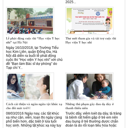
2025...
Lễ phát động cuộc thi “Học viện Y học
Thư mời tham gia và tài trợ cuộc thi
nhí” tại Hà Nội
Học viện Y học nhí
Ngày 16/10/2018, tại Trường Tiểu
học Kim Liên, quận Đống Đa, Hà
Nội đã diễn ra buổi lễ phát động
cuộc thi “Học viện Y học nhí” với chủ
đề “Bạn làm Bác sĩ dự phòng” do
Tạp chí Y...
Cách cải thiện và ngăn ngừa tật khúc xạ
Những thủ phạm gây đau dạ dày ở
cho đôi mắt trẻ￼
thanh thiếu niên
08/03/2016 Ngày nay, các tật khúc
Trước đây, viêm loét dạ dày, tá tràng
xạ như cận, viễn, loạn thị ngày càng
là bệnh rất hiếm gặp ở trẻ em nên
phổ biến hơn, đặc biệt ở lứa tuổi
đau bụng ở trẻ thường được chẩn
học sinh. Những tật khúc xạ này tuy
đoán là do rối loạn tiêu hóa hoặc