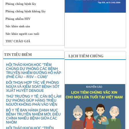
Phòng chống bệnh lây
Phòng chống bệnh không lây
Phòng nhiễm HIV
Sức khỏe sinh sản
Sức khỏe người cao tuổi
THƯ CHÀO GIÁ
TIN TIÊU ĐIỂM
LỊCH TIÊM CHỦNG
HỘI THẢO KHOA HỌC “TIÊM
CHỦNG DỰ PHÒNG CÁC BỆNH
TRUYỀN NHIỄM ĐƯỜNG HÔ HẤP
(PHẾ CẦU – RSV – CÚM)”
ĐỐI THOẠI HỢP TÁC VỀ PHÒNG
NGỪA VÀ KIỂM SOÁT BỆNH SỐT
XUẤT HUYẾT DENGUE
THỨ TRƯỞNG Y TẾ: CÁN BỘ LÀM
DỰ PHÒNG GIÚP HÀNG TRIỆU
NGƯỜI KHÔNG PHẢI VÀO VIỆN
BỘ Y TẾ BAN HÀNH DANH MỤC
BỆNH TRUYỀN NHIỄM MỚI, ĐIỀU
CHỈNH NHIỀU BỆNH GIỮA CÁC
NHÓM
HỘI THẢO KHOA HỌC “TRIỂN