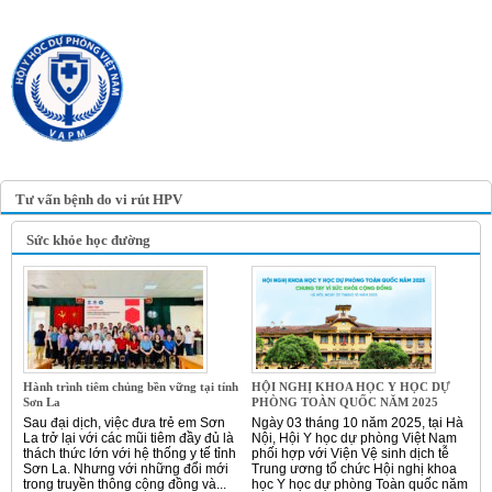
TRANG TIN ĐIỆN TỬ
HỘI Y HỌC DỰ PHÒNG
VIỆT NAM
VIETNAM ASSOCIATION OF
PREVENTIVE MEDICINE
Tư vấn bệnh do vi rút HPV
Sức khỏe học đường
Hành trình tiêm chủng bền vững tại tỉnh
HỘI NGHỊ KHOA HỌC Y HỌC DỰ
Sơn La
PHÒNG TOÀN QUỐC NĂM 2025
Sau đại dịch, việc đưa trẻ em Sơn
Ngày 03 tháng 10 năm 2025, tại Hà
La trở lại với các mũi tiêm đầy đủ là
Nội, Hội Y học dự phòng Việt Nam
thách thức lớn với hệ thống y tế tỉnh
phối hợp với Viện Vệ sinh dịch tễ
Sơn La. Nhưng với những đổi mới
Trung ương tổ chức Hội nghị khoa
trong truyền thông cộng đồng và...
học Y học dự phòng Toàn quốc năm