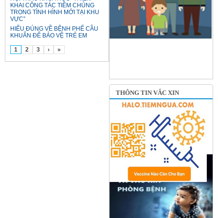
KHAI CÔNG TÁC TIÊM CHỦNG
TRONG TÌNH HÌNH MỚI TẠI KHU
VỰC”
HIỂU ĐÚNG VỀ BỆNH PHẾ CẦU
KHUẨN ĐỂ BẢO VỆ TRẺ EM
1
2
3
›
»
THÔNG TIN VẮC XIN