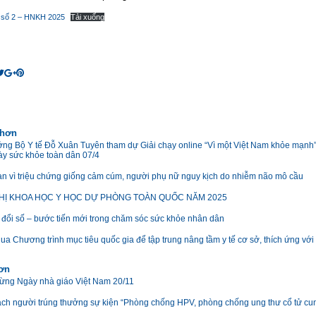
 số 2 – HNKH 2025
Tải xuống
 hơn
ởng Bộ Y tế Đỗ Xuân Tuyên tham dự Giải chạy online “Vì một Việt Nam khỏe mạnh
y sức khỏe toàn dân 07/4
n vì triệu chứng giống cảm cúm, người phụ nữ nguy kịch do nhiễm não mô cầu
HỊ KHOA HỌC Y HỌC DỰ PHÒNG TOÀN QUỐC NĂM 2025
đổi số – bước tiến mới trong chăm sóc sức khỏe nhân dân
ua Chương trình mục tiêu quốc gia để tập trung nâng tầm y tế cơ sở, thích ứng với
hơn
ng Ngày nhà giáo Việt Nam 20/11
ch người trúng thưởng sự kiện “Phòng chống HPV, phòng chống ung thư cổ tử cu