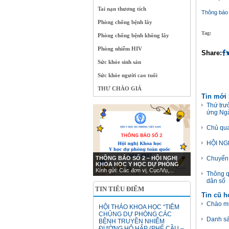
Tai nạn thương tích
Thông báo
Phòng chống bệnh lây
Tag:
Phòng chống bệnh không lây
Phòng nhiễm HIV
Share:
Sức khỏe sinh sản
Sức khỏe người cao tuổi
THƯ CHÀO GIÁ
Tin mới
Thứ trư
ứng Ngà
Chủ qua
HỘI NG
THÔNG BÁO SỐ 2 – HỘI NGHỊ
Chuyển 
KHOA HỌC Y HỌC DỰ PHÒNG
Kính gửi: Các đơn vị, Cục/Vụ,...
Thông q
dân số
TIN TIÊU ĐIỂM
Tin cũ 
Chào mừ
HỘI THẢO KHOA HỌC “TIÊM
CHỦNG DỰ PHÒNG CÁC
Danh sá
BỆNH TRUYỀN NHIỄM
ĐƯỜNG HÔ HẤP (PHẾ CẦU –