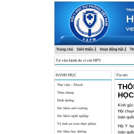
Trang chủ
Giới thiệu
Hoạt động hội
Th
Tư vấn bệnh do vi rút HPV
DANH MỤC
Tin tức
THÔ
Thư viện – Ebook
Tiêm chủng
HỌC
Dinh dưỡng
Kính gửi
Sức khỏe môi trường
Hội chuyê
Sức khoẻ nghề nghiệp
toàn quố
Vệ sinh an toàn thực phẩm
Hội Y họ
Sức khỏe học đường
toàn quố