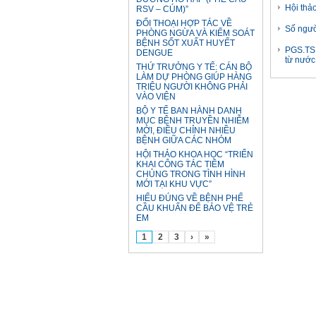
Hội thả
RSV – CÚM)”
ĐỐI THOẠI HỢP TÁC VỀ
Số ngườ
PHÒNG NGỪA VÀ KIỂM SOÁT
BỆNH SỐT XUẤT HUYẾT
PGS.TS 
DENGUE
từ nước
THỨ TRƯỞNG Y TẾ: CÁN BỘ
LÀM DỰ PHÒNG GIÚP HÀNG
TRIỆU NGƯỜI KHÔNG PHẢI
VÀO VIỆN
BỘ Y TẾ BAN HÀNH DANH
MỤC BỆNH TRUYỀN NHIỄM
MỚI, ĐIỀU CHỈNH NHIỀU
BỆNH GIỮA CÁC NHÓM
HỘI THẢO KHOA HỌC “TRIỂN
KHAI CÔNG TÁC TIÊM
CHỦNG TRONG TÌNH HÌNH
MỚI TẠI KHU VỰC”
HIỂU ĐÚNG VỀ BỆNH PHẾ
CẦU KHUẨN ĐỂ BẢO VỆ TRẺ
EM
1
2
3
›
»