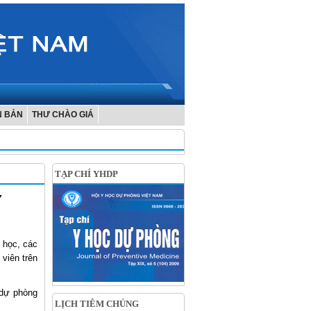
N BẢN
THƯ CHÀO GIÁ
TẠP CHÍ YHDP
Y
 học, các
 viên trên
 dự phòng
LỊCH TIÊM CHỦNG