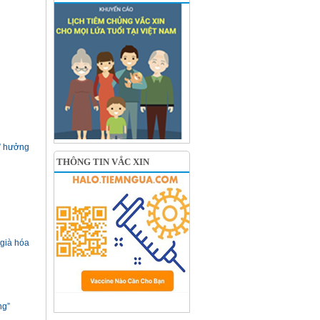
” hưởng
THÔNG TIN VẮC XIN
 già hóa
ng”