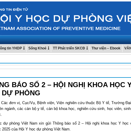
ông tin YHDP
Sống Khoẻ
TT Phát triển SKCĐ
Thư viện – Ebook
VĂ
NG BÁO SỐ 2 – HỘI NGHỊ KHOA HỌC 
 DỰ PHÒNG
: Các đơn vị, Cục/Vụ, Bệnh viện, Viện nghiên cứu thuộc Bộ Y tế, Trường Đại
n ngành, các cán bộ y tế, cán bộ khoa học, nghiên cứu sinh, học viên, sinh
c.
c dự phòng Việt Nam xin gửi Thông báo số 2 – Hội nghị khoa học Y học
c 2025 của Hội Y học dự phòng Việt Nam.