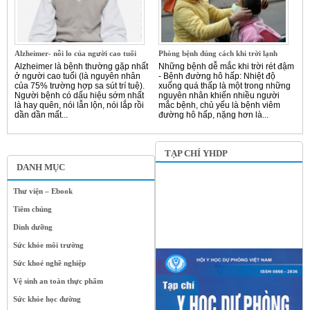
Alzheimer- nỗi lo của người cao tuổi
Phòng bệnh đúng cách khi trời lạnh
Alzheimer là bệnh thường gặp nhất
Những bệnh dễ mắc khi trời rét đậm
ở người cao tuổi (là nguyên nhân
- Bệnh đường hô hấp: Nhiệt độ
của 75% trường hợp sa sút trí tuệ).
xuống quá thấp là một trong những
Người bệnh có dấu hiệu sớm nhất
nguyên nhân khiến nhiều người
là hay quên, nói lẫn lộn, nói lắp rồi
mắc bệnh, chủ yếu là bệnh viêm
dần dần mất...
đường hô hấp, nặng hơn là...
TẠP CHÍ YHDP
DANH MỤC
Thư viện – Ebook
Tiêm chủng
Dinh dưỡng
Sức khỏe môi trường
Sức khoẻ nghề nghiệp
Vệ sinh an toàn thực phẩm
Sức khỏe học đường