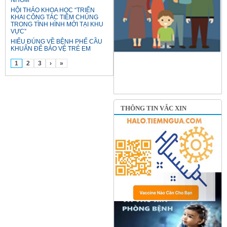
NHÓM
HỘI THẢO KHOA HỌC “TRIỂN
KHAI CÔNG TÁC TIÊM CHỦNG
TRONG TÌNH HÌNH MỚI TẠI KHU
VỰC”
HIỂU ĐÚNG VỀ BỆNH PHẾ CẦU
KHUẨN ĐỂ BẢO VỆ TRẺ EM
1
2
3
›
»
THÔNG TIN VẮC XIN