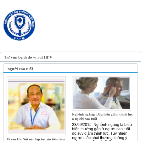
TRANG TIN ĐIỆN TỬ
HỘI Y HỌC DỰ PHÒNG
VIỆT NAM
VIETNAM ASSOCIATION OF
PREVENTIVE MEDICINE
Tư vấn bệnh do vi rút HPV
người cao tuổi
Nghễnh ngãng: Dấu hiệu giảm thính lực
ở người cao tuổi
23/09/2015 Nghễnh ngãng là biểu
hiện thường gặp ở người cao tuổi
do suy giảm thính lực. Tuy nhiên,
người mắc phải thường không ý
Vì sao Hà Nội nên lập tức ưu tiên tiêm