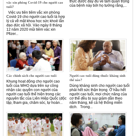
thức được đầy đủ về tầm quan trọng
vắc xin phòng Covid-19 cho người cao
của bệnh này bởi họ tưởng rằng,...
tuổi?
Việc ưu tiên tiêm vắc xin phòng
Covid-19 cho người cao tuổi là hợp
lý cả về mặt khoa học sức khoẻ lẫn
đạo đức xã hội. Vào ngày 8 tháng
12 năm 2020 mũi tiêm vác xin
Pfizer...
Các chính sách cho người cao tuổi
Người cao tuổi dùng thuốc kháng sinh
thế nào?
Khung hoạt động cho người cao
tuổi của WHO dựa trên sự công
Dùng kháng sinh cho người cao tuổi
nhận các quyền con người của
phải hết sức thận trọng. Ở hầu hết
người cao tuổi thể hiện trong các
người cao tuổi, mọi chức năng của
nguyên tắc của Liên Hiệp Quốc (độc
cơ thể đều bị suy giảm dần theo
lập, tham gia, chăm sóc, tự hoàn...
năm tháng, kể cả hệ thống miễn
dịch. Trong...