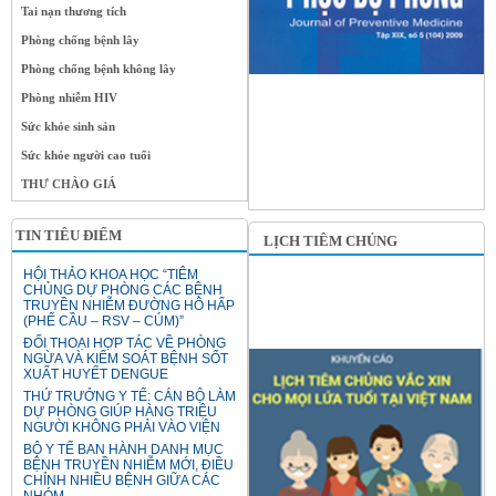
Tai nạn thương tích
Phòng chống bệnh lây
Phòng chống bệnh không lây
Phòng nhiễm HIV
Sức khỏe sinh sản
Sức khỏe người cao tuổi
THƯ CHÀO GIÁ
TIN TIÊU ĐIỂM
LỊCH TIÊM CHỦNG
HỘI THẢO KHOA HỌC “TIÊM
CHỦNG DỰ PHÒNG CÁC BỆNH
TRUYỀN NHIỄM ĐƯỜNG HÔ HẤP
(PHẾ CẦU – RSV – CÚM)”
ĐỐI THOẠI HỢP TÁC VỀ PHÒNG
NGỪA VÀ KIỂM SOÁT BỆNH SỐT
XUẤT HUYẾT DENGUE
THỨ TRƯỞNG Y TẾ: CÁN BỘ LÀM
DỰ PHÒNG GIÚP HÀNG TRIỆU
NGƯỜI KHÔNG PHẢI VÀO VIỆN
BỘ Y TẾ BAN HÀNH DANH MỤC
BỆNH TRUYỀN NHIỄM MỚI, ĐIỀU
CHỈNH NHIỀU BỆNH GIỮA CÁC