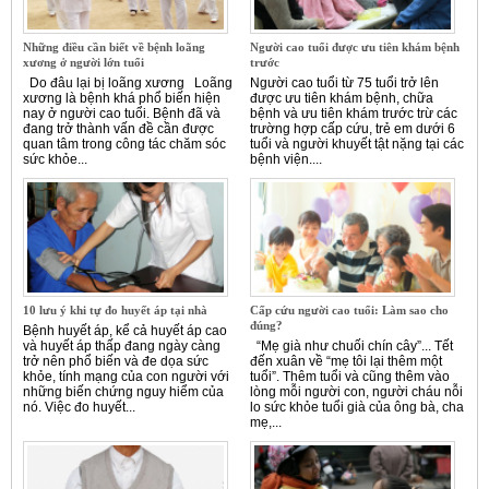
Những điều cần biết về bệnh loãng
Người cao tuổi được ưu tiên khám bệnh
xương ở người lớn tuổi
trước
Do đâu lại bị loãng xương Loãng
Người cao tuổi từ 75 tuổi trở lên
xương là bệnh khá phổ biến hiện
được ưu tiên khám bệnh, chữa
nay ở người cao tuổi. Bệnh đã và
bệnh và ưu tiên khám trước trừ các
đang trở thành vấn đề cần được
trường hợp cấp cứu, trẻ em dưới 6
quan tâm trong công tác chăm sóc
tuổi và người khuyết tật nặng tại các
sức khỏe...
bệnh viện....
10 lưu ý khi tự đo huyết áp tại nhà
Cấp cứu người cao tuổi: Làm sao cho
đúng?
Bệnh huyết áp, kể cả huyết áp cao
và huyết áp thấp đang ngày càng
“Mẹ già như chuối chín cây”... Tết
trở nên phổ biến và đe dọa sức
đến xuân về “mẹ tôi lại thêm một
khỏe, tính mạng của con người với
tuổi”. Thêm tuổi và cũng thêm vào
những biến chứng nguy hiểm của
lòng mỗi người con, người cháu nỗi
nó. Việc đo huyết...
lo sức khỏe tuổi già của ông bà, cha
mẹ,...