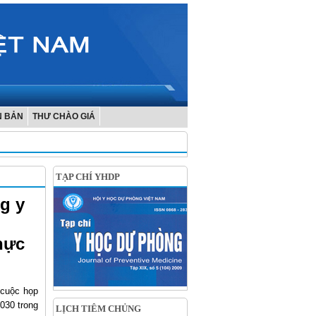
N BẢN
THƯ CHÀO GIÁ
TẠP CHÍ YHDP
g y
hực
 cuộc họp
030 trong
LỊCH TIÊM CHỦNG