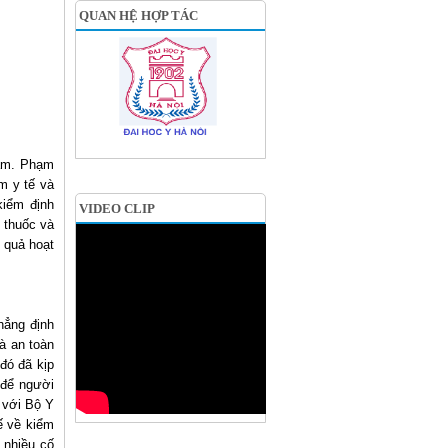
QUAN HỆ HỢP TÁC
hẩm. Phạm
m y tế và
kiểm định
VIDEO CLIP
 thuốc và
 quả hoạt
hẳng định
à an toàn
đó đã kịp
 để người
 với Bộ Y
ế về kiểm
 nhiều cố