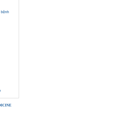
h bệnh
e
DICINE