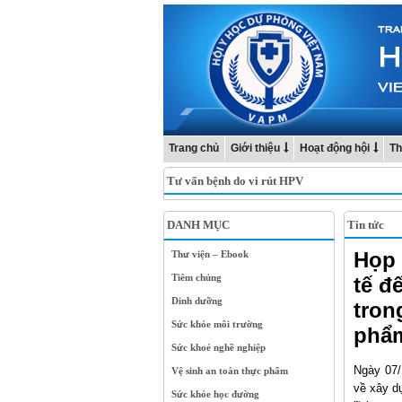
Trang chủ
Giới thiệu
Hoạt động hội
Th
Tư vấn bệnh do vi rút HPV
DANH MỤC
Tin tức
Họp 
Thư viện – Ebook
Tiêm chủng
tế đ
Dinh dưỡng
tron
Sức khỏe môi trường
phẩ
Sức khoẻ nghề nghiệp
Ngày 07/
Vệ sinh an toàn thực phẩm
về xây d
Sức khỏe học đường