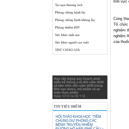
lĩnh vực
Tai nạn thương tích
Phòng chống bệnh lây
Cùng tha
Phòng chống bệnh không lây
Tổ chức 
Phòng nhiễm HIV
nghiệm t
Sức khỏe sinh sản
nghiệm A
của thuố
Sức khỏe người cao tuổi
THƯ CHÀO GIÁ
Họp xây dựng quy hoạch phát
triển hệ thống y tế đến năm 2020
và tầm nhìn đến năm 2030 trong
lĩnh vực dược, mỹ phẩm và an
toàn thực phẩm
Ngày 07/10 tại Bộ Y tế,...
TIN TIÊU ĐIỂM
HỘI THẢO KHOA HỌC “TIÊM
CHỦNG DỰ PHÒNG CÁC
BỆNH TRUYỀN NHIỄM
ĐƯỜNG HÔ HẤP (PHẾ CẦU –