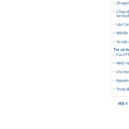
20 ngườ
Công vă
lan tru
Lào Cai:
Một tấn
Vụ ngộ 
Tin cũ 
Cục ATT
WHO: Ng
Chú trọ
Nguyên 
Trung t
HỘI Y