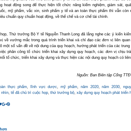
ng hoạt động song để thực hiện tốt chức năng kiểm nghiệm, giám sát, quả
uốc, mỹ phẩm, vắc xin, sinh phẩm y tế và an toàn thực phẩm thì vẫn còn 
iêu chuẩn quy chuẩn hoạt động, về thể chế và cơ chế tài chính.
 họp, Thứ trưởng Bộ Y tế Nguyễn Thanh Long đã lắng nghe các ý kiến kiến
vị về vướng mắc trong quá trình triển khai và chỉ đạo các đơn vị liên quan 
rõ một số vấn đề về nội dung của quy hoạch, hướng phát triển của các trung
việc phân công tổ chức triển khai xây dựng quy hoạch, các đơn vị chịu tr
mối tổ chức, triển khai xây dựng và thực hiện các nội dung quy hoạch có li
Nguồn: Ban Biên tập Cổng TTĐ
toàn thực phẩm
,
lĩnh vực dược
,
mỹ phẩm
,
năm 2020
,
năm 2030
,
nguy
 nhìn
,
tế đã chủ trì cuộc họp
,
thứ trưởng bộ
,
xây dựng quy hoạch phát triển 
 hơn