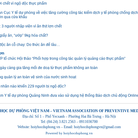
i chết vì ngộ độc thực phẩm
n Cục Y tế dự phòng về việc tăng cường công tác kiểm dịch y tế phòng chống dịc
yền qua cửa khẩu
 3 người nhập viện vì ăn thịt lợn chết
 giấy ăn, “ướp” 9kg hóa chất?
độc ăn cỗ chay: Do thức ăn để lâu…
hơn
P tổ chức Hội thảo “Phối hợp trong công tác quản lý quảng cáo thực phẩm”
ày càng gia tăng mối đe doạ từ thực phẩm không an toàn
ng quản lý an toàn vệ sinh của nước sinh hoạt
nhân nào khiến 229 người bị ngộ độc?
âm Y tế dự phòng Quảng Ninh đưa vào sử dụng hệ thống Báo dịch chủ động Onlin
 HỌC DỰ PHÒNG VIỆT NAM – VIETNAM ASSOCIATION OF PREVENTIVE ME
Địa chỉ: Số 1 – Phố Yecxanh – Phường Hai Bà Trưng – Hà Nội
Tel: (84-24) 3.821.2563 – 0911036700
Website: hoiyhocduphong.vn – Email: hoiyhocduphongvn@gmail.com
Powered by
hoiyhocduphong.vn