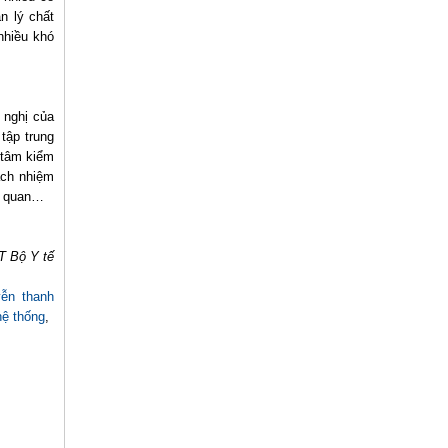
n lý chất
nhiều khó
 nghị của
tập trung
 tâm kiểm
ách nhiệm
ên quan…
T Bộ Y tế
ễn thanh
hệ thống
,