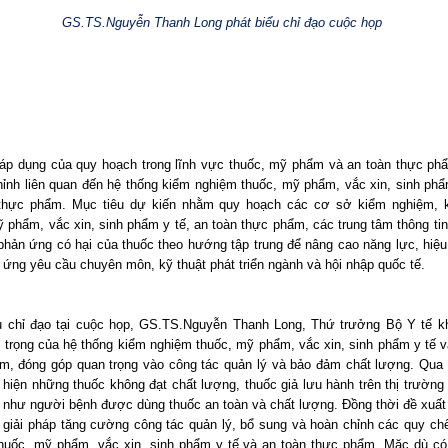
GS.TS.Nguyễn Thanh Long phát biểu chỉ đạo cuộc họp
áp dụng của quy hoạch trong lĩnh vực thuốc, mỹ phẩm và an toàn thực p
chỉnh liên quan đến hệ thống kiểm nghiệm thuốc, mỹ phẩm, vắc xin, sinh phẩ
thực phẩm. Mục tiêu dự kiến nhằm quy hoạch các cơ sở kiểm nghiệm, 
ỹ phẩm, vắc xin, sinh phẩm y tế, an toàn thực phẩm, các trung tâm thông tin
 phản ứng có hại của thuốc theo hướng tập trung để nâng cao năng lực, hiệu
 ứng yêu cầu chuyên môn, kỹ thuật phát triển ngành và hội nhập quốc tế.
u chỉ đạo tại cuộc họp, GS.TS.Nguyễn Thanh Long, Thứ trưởng Bộ Y tế k
 trọng của hệ thống kiểm nghiệm thuốc, mỹ phẩm, vắc xin, sinh phẩm y tế v
m, đóng góp quan trọng vào công tác quản lý và bảo đảm chất lượng. Qua 
t hiện những thuốc không đạt chất lượng, thuốc giả lưu hành trên thị trường
 như người bệnh được dùng thuốc an toàn và chất lượng. Ðồng thời đề xuất
 giải pháp tăng cường công tác quản lý, bổ sung và hoàn chỉnh các quy ch
huốc, mỹ phẩm, vắc xin, sinh phẩm y tế và an toàn thực phẩm. Mặc dù có