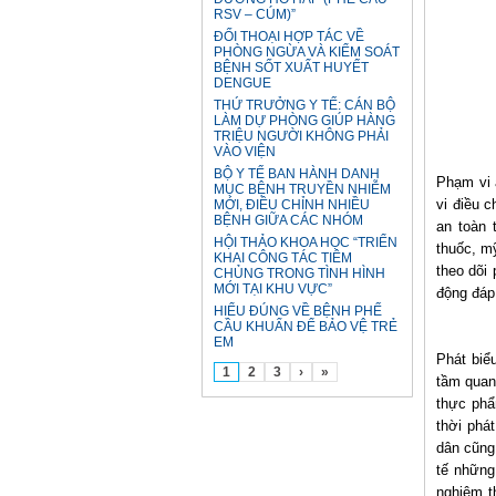
RSV – CÚM)”
ĐỐI THOẠI HỢP TÁC VỀ
PHÒNG NGỪA VÀ KIỂM SOÁT
BỆNH SỐT XUẤT HUYẾT
DENGUE
THỨ TRƯỞNG Y TẾ: CÁN BỘ
LÀM DỰ PHÒNG GIÚP HÀNG
TRIỆU NGƯỜI KHÔNG PHẢI
VÀO VIỆN
BỘ Y TẾ BAN HÀNH DANH
Phạm vi 
MỤC BỆNH TRUYỀN NHIỄM
vi điều 
MỚI, ĐIỀU CHỈNH NHIỀU
BỆNH GIỮA CÁC NHÓM
an toàn 
HỘI THẢO KHOA HỌC “TRIỂN
thuốc, m
KHAI CÔNG TÁC TIÊM
theo dõi
CHỦNG TRONG TÌNH HÌNH
MỚI TẠI KHU VỰC”
động đáp
HIỂU ĐÚNG VỀ BỆNH PHẾ
CẦU KHUẨN ĐỂ BẢO VỆ TRẺ
EM
Phát biể
1
2
3
›
»
tầm quan
thực phẩ
thời phá
dân cũng
tế những
nghiệm t