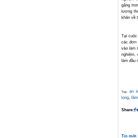
gắng tro
lượng th
khăn về t
Tại cuộc
các đơn 
vào làm 
nghiệm, 
làm đầu 
an 
Tag:
long
,
tầm
Share:
Tin mới