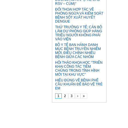
RSV – CÚM)”
ĐỐI THOẠI HỢP TÁC VỀ
PHÒNG NGỪA VÀ KIỂM SOÁT
BỆNH SỐT XUẤT HUYẾT
DENGUE
THỨ TRƯỞNG Y TẾ: CÁN BỘ
LÀM DỰ PHÒNG GIÚP HÀNG
TRIỆU NGƯỜI KHÔNG PHẢI
VÀO VIỆN
BỘ Y TẾ BAN HÀNH DANH
MỤC BỆNH TRUYỀN NHIỄM
MỚI, ĐIỀU CHỈNH NHIỀU
BỆNH GIỮA CÁC NHÓM
HỘI THẢO KHOA HỌC “TRIỂN
KHAI CÔNG TÁC TIÊM
CHỦNG TRONG TÌNH HÌNH
MỚI TẠI KHU VỰC”
HIỂU ĐÚNG VỀ BỆNH PHẾ
CẦU KHUẨN ĐỂ BẢO VỆ TRẺ
EM
1
2
3
›
»