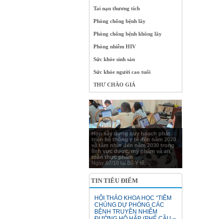
Tai nạn thương tích
Phòng chống bệnh lây
Phòng chống bệnh không lây
Phòng nhiễm HIV
Sức khỏe sinh sản
Sức khỏe người cao tuổi
THƯ CHÀO GIÁ
Họp xây dựng quy hoạch phát
triển hệ thống y tế đến năm 2020
và tầm nhìn đến năm 2030 trong
lĩnh vực dược, mỹ phẩm và an
toàn thực phẩm
Ngày 07/10 tại Bộ Y tế,...
TIN TIÊU ĐIỂM
HỘI THẢO KHOA HỌC “TIÊM
CHỦNG DỰ PHÒNG CÁC
BỆNH TRUYỀN NHIỄM
ĐƯỜNG HÔ HẤP (PHẾ CẦU –