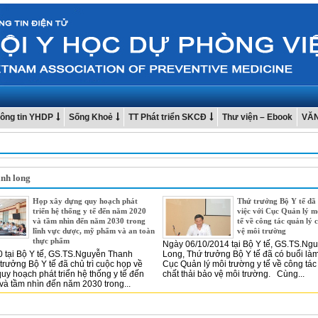
ông tin YHDP
Sống Khoẻ
TT Phát triển SKCĐ
Thư viện – Ebook
VĂ
anh long
Họp xây dựng quy hoạch phát
Thứ trưởng Bộ Y tế đã 
triển hệ thống y tế đến năm 2020
việc với Cục Quản lý m
và tầm nhìn đến năm 2030 trong
tế về công tác quản lý 
lĩnh vực dược, mỹ phẩm và an toàn
vệ môi trường
thực phẩm
Ngày 06/10/2014 tại Bộ Y tế, GS.TS.Ng
 tại Bộ Y tế, GS.TS.Nguyễn Thanh
Long, Thứ trưởng Bộ Y tế đã có buổi làm
trưởng Bộ Y tế đã chủ trì cuộc họp về
Cục Quản lý môi trường y tế về công tác
uy hoạch phát triển hệ thống y tế đến
chất thải bảo vệ môi trường. Cùng...
à tầm nhìn đến năm 2030 trong...