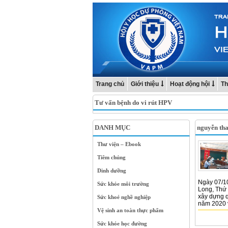
Trang chủ
Giới thiệu
Hoạt động hội
Th
Tư vấn bệnh do vi rút HPV
DANH MỤC
nguyễn th
Thư viện – Ebook
Tiêm chủng
Dinh dưỡng
Ngày 07/10
Sức khỏe môi trường
Long, Thứ 
xây dựng q
Sức khoẻ nghề nghiệp
năm 2020 v
Vệ sinh an toàn thực phẩm
Sức khỏe học đường