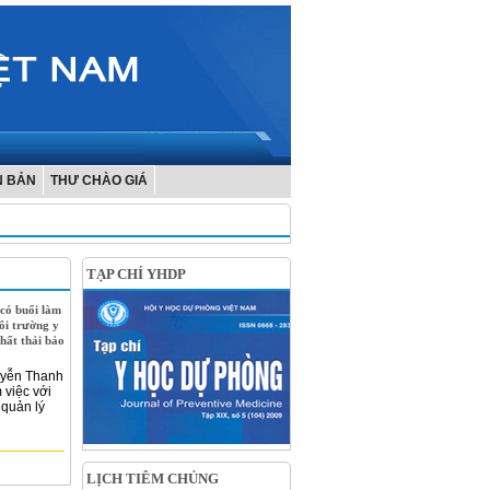
N BẢN
THƯ CHÀO GIÁ
TẠP CHÍ YHDP
có buổi làm
ôi trường y
chất thải bảo
uyễn Thanh
 việc với
 quản lý
LỊCH TIÊM CHỦNG