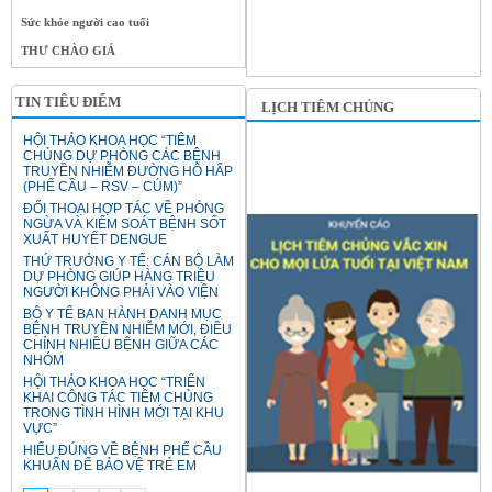
Sức khỏe người cao tuổi
THƯ CHÀO GIÁ
TIN TIÊU ĐIỂM
LỊCH TIÊM CHỦNG
HỘI THẢO KHOA HỌC “TIÊM
CHỦNG DỰ PHÒNG CÁC BỆNH
TRUYỀN NHIỄM ĐƯỜNG HÔ HẤP
(PHẾ CẦU – RSV – CÚM)”
ĐỐI THOẠI HỢP TÁC VỀ PHÒNG
NGỪA VÀ KIỂM SOÁT BỆNH SỐT
XUẤT HUYẾT DENGUE
THỨ TRƯỞNG Y TẾ: CÁN BỘ LÀM
DỰ PHÒNG GIÚP HÀNG TRIỆU
NGƯỜI KHÔNG PHẢI VÀO VIỆN
BỘ Y TẾ BAN HÀNH DANH MỤC
BỆNH TRUYỀN NHIỄM MỚI, ĐIỀU
CHỈNH NHIỀU BỆNH GIỮA CÁC
NHÓM
HỘI THẢO KHOA HỌC “TRIỂN
KHAI CÔNG TÁC TIÊM CHỦNG
TRONG TÌNH HÌNH MỚI TẠI KHU
VỰC”
HIỂU ĐÚNG VỀ BỆNH PHẾ CẦU
KHUẨN ĐỂ BẢO VỆ TRẺ EM