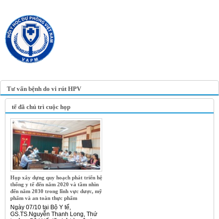
TRANG TIN ĐIỆN TỬ
HỘI Y HỌC DỰ PHÒNG
VIỆT NAM
VIETNAM ASSOCIATION OF
PREVENTIVE MEDICINE
Tư vấn bệnh do vi rút HPV
tế đã chủ trì cuộc họp
Họp xây dựng quy hoạch phát triển hệ
thống y tế đến năm 2020 và tầm nhìn
đến năm 2030 trong lĩnh vực dược, mỹ
phẩm và an toàn thực phẩm
Ngày 07/10 tại Bộ Y tế,
GS.TS.Nguyễn Thanh Long, Thứ