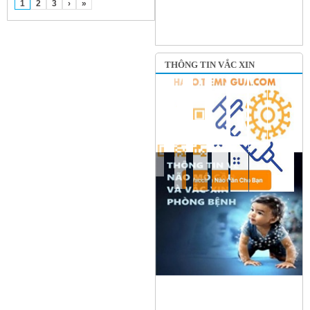
1
2
3
›
»
THÔNG TIN VẮC XIN