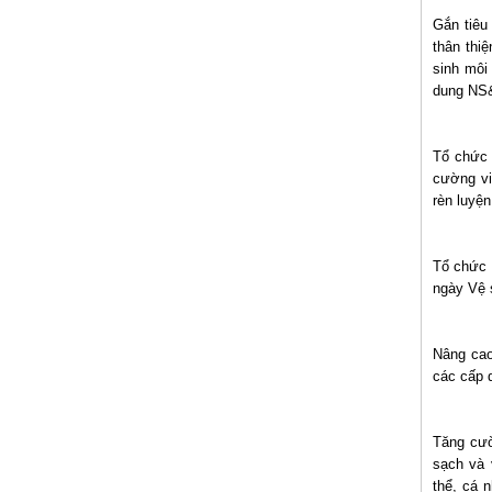
Gắn tiêu
thân thi
sinh môi
dung NS&
Tổ chức 
cường vi
rèn luyệ
Tổ chức 
ngày Vệ 
Nâng cao
các cấp 
Tăng cườ
sạch và 
thể, cá 