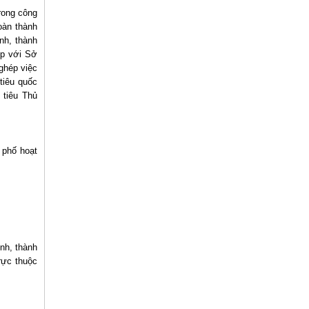
rong công
oàn thành
nh, thành
ợp với Sở
ghép việc
tiêu quốc
 tiêu Thủ
 phố hoạt
nh, thành
rực thuộc