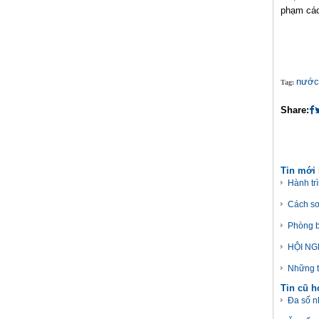
phạm các
nước
Tag:
Share:
Tin mới
Hành tr
Cách sơ
Phòng b
HỘI NG
Những t
Tin cũ 
Đa số n