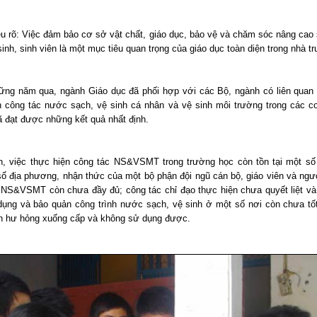
nêu rõ: Việc đảm bảo cơ sở vật chất, giáo dục, bảo vệ và chăm sóc nâng cao
inh, sinh viên là một mục tiêu quan trọng của giáo dục toàn diện trong nhà t
ững năm qua, ngành Giáo dục đã phối hợp với các Bộ, ngành có liên quan t
n công tác nước sạch, vệ sinh cá nhân và vệ sinh môi trường trong các c
ã đạt được những kết quả nhất định.
n, việc thực hiện công tác NS&VSMT trong trường học còn tồn tại một số
số địa phương, nhận thức của một bộ phận đội ngũ cán bộ, giáo viên và ngư
 NS&VSMT còn chưa đầy đủ; công tác chỉ đạo thực hiện chưa quyết liệt và
dụng và bảo quản công trình nước sạch, vệ sinh ở một số nơi còn chưa tố
nh hư hỏng xuống cấp và không sử dụng được.