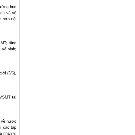
rường học
ạch và vệ
h hợp nội
SMT; tăng
 vệ sinh;
ới (5/6),
&VSMT tại
g về nước
i các tập
á nhân vi