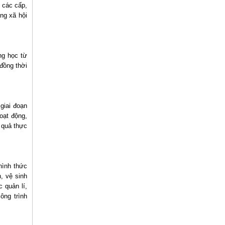
 các cấp,
ng xã hội
ng học từ
đồng thời
giai đoạn
oạt động,
 quả thực
hình thức
, vệ sinh
 quản lí,
ông trình