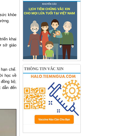
 sức khỏe
rường.
riển khai
ơ sở giáo
THÔNG TIN VẮC XIN
 hạn chế.
ời học về
 đồng bộ;
t dẫn đến