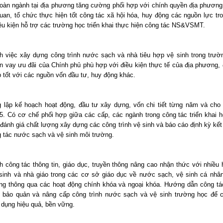
toàn ngành tại địa phương tăng cường phối hợp với chính quyền địa phương
uan, tổ chức thực hiện tốt công tác xã hội hóa, huy động các nguồn lực tro
iều kiện hỗ trợ các trường học triển khai thực hiện công tác NS&VSMT.
 việc xây dựng công trình nước sạch và nhà tiêu hợp vệ sinh trong trườ
n vay ưu đãi của Chính phủ phù hợp với điều kiện thực tế của địa phương, 
p tốt với các nguồn vốn đầu tư, huy động khác.
 lập kế hoạch hoạt động, đầu tư xây dựng, vốn chi tiết từng năm và cho 
5. Có cơ chế phối hợp giữa các cấp, các ngành trong công tác triển khai h
 đánh giá chất lượng xây dựng các công trình vệ sinh và báo cáo định kỳ kết
g tác nước sạch và vệ sinh môi trường.
 công tác thông tin, giáo dục, truyền thông nâng cao nhận thức với nhiều 
sinh và nhà giáo trong các cơ sở giáo dục về nước sạch, vệ sinh cá nhân
ng thông qua các hoạt động chính khóa và ngoại khóa. Hướng dẫn công tác
 bảo quản và nâng cấp công trình nước sạch và vệ sinh trường học để c
dụng hiệu quả, bền vững.