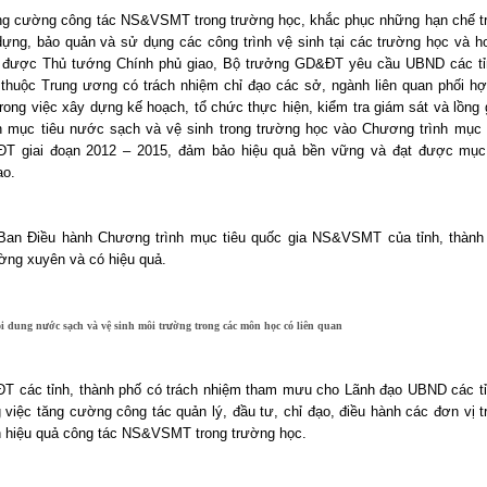
g cường công tác NS&VSMT trong trường học, khắc phục những hạn chế t
dựng, bảo quản và sử dụng các công trình vệ sinh tại các trường học và h
 được Thủ tướng Chính phủ giao, Bộ trưởng GD&ĐT yêu cầu UBND các tỉ
 thuộc Trung ương có trách nhiệm chỉ đạo các sở, ngành liên quan phối h
ong việc xây dựng kế hoạch, tổ chức thực hiện, kiểm tra giám sát và lồng 
n mục tiêu nước sạch và vệ sinh trong trường học vào Chương trình mục 
T giai đoạn 2012 – 2015, đảm bảo hiệu quả bền vững và đạt được mục
ao.
Ban Điều hành Chương trình mục tiêu quốc gia NS&VSMT của tỉnh, thành
ờng xuyên và có hiệu quả.
i dung nước sạch và vệ sinh môi trường trong các môn học có liên quan
 các tỉnh, thành phố có trách nhiệm tham mưu cho Lãnh đạo UBND các tỉ
g việc tăng cường công tác quản lý, đầu tư, chỉ đạo, điều hành các đơn vị t
n hiệu quả công tác NS&VSMT trong trường học.