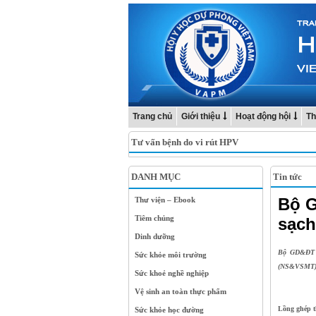
Trang chủ
Giới thiệu
Hoạt động hội
Th
Tư vấn bệnh do vi rút HPV
DANH MỤC
Tin tức
Bộ G
Thư viện – Ebook
Tiêm chủng
sạch
Dinh dưỡng
Bộ GD&ĐT v
Sức khỏe môi trường
(NS&VSMT) t
Sức khoẻ nghề nghiệp
Vệ sinh an toàn thực phẩm
Lồng ghép 
Sức khỏe học đường