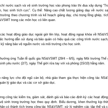
 chí nước sạch và vệ sinh trường học vào phong trào thi đua xây dựng “T
ện, học sinh tích cực”. Cụ thể: Nâng cao chất lượng giảng dạy về nước s
 trường theo chương trình và kế hoạch giảng dạy, chú trọng lồng ghép, tíc
VSMT trong các môn học có liên quan.
các hoạt động giáo dục ngoài giờ lên lớp, hoạt động ngoại khóa về NS&V
ệc hướng dẫn sử dụng và bảo quản có hiệu quả các công trình nước sạch,
n kỹ năng bảo vệ nguồn nước và môi trường cho học sinh.
hưởng ứng Tuần lễ quốc gia NS&VSMT (29/4 – 6/5), ngày Môi trường Thế gi
sinh yêu nước (2/7), ngày Thế giới rửa tay với xà phòng (15/10) hằng năm.
 năng lực cho đội ngũ cán bộ, nhà giáo tham gia thực hiện công tác NS
quản lý giáo dục và các cơ sở giáo dục.
ng công tác kiểm tra, giám sát, đánh giá và báo cáo định kỳ các hoạt độn
vệ sinh trong trường học theo quy định. Biểu dương, khen thưởng kịp thờ
nhân có thành tích trong công tác NS&VSMT; xử lý nghiêm các tập thể và c