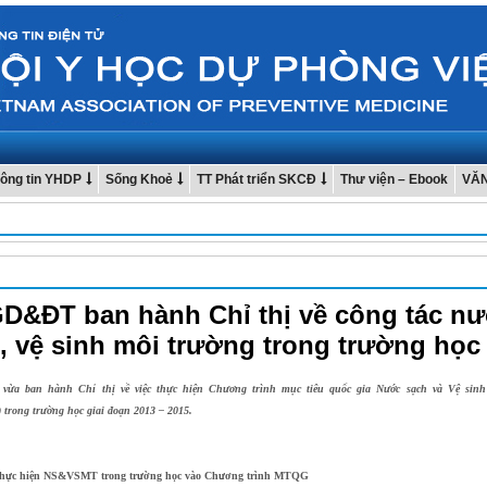
ông tin YHDP
Sống Khoẻ
TT Phát triển SKCĐ
Thư viện – Ebook
VĂ
D&ĐT ban hành Chỉ thị về công tác n
, vệ sinh môi trường trong trường học
ừa ban hành Chỉ thị về việc thực hiện Chương trình mục tiêu quốc gia Nước sạch và Vệ sinh
rong trường học giai đoạn 2013 – 2015.
thực hiện NS&VSMT trong trường học vào Chương trình MTQG