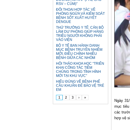
RSV – CÚM)”
ĐỐI THOẠI HỢP TÁC VỀ
PHÒNG NGỪA VÀ KIỂM SOÁT
BỆNH SỐT XUẤT HUYẾT
DENGUE
THỨ TRƯỞNG Y TẾ: CÁN BỘ
LÀM DỰ PHÒNG GIÚP HÀNG
TRIỆU NGƯỜI KHÔNG PHẢI
VÀO VIỆN
BỘ Y TẾ BAN HÀNH DANH
MỤC BỆNH TRUYỀN NHIỄM
MỚI, ĐIỀU CHỈNH NHIỀU
BỆNH GIỮA CÁC NHÓM
HỘI THẢO KHOA HỌC “TRIỂN
KHAI CÔNG TÁC TIÊM
CHỦNG TRONG TÌNH HÌNH
MỚI TẠI KHU VỰC”
HIỂU ĐÚNG VỀ BỆNH PHẾ
CẦU KHUẨN ĐỂ BẢO VỆ TRẺ
EM
1
2
3
›
»
Ngày 31/
mục tiêu
các trườ
hợp vệ si