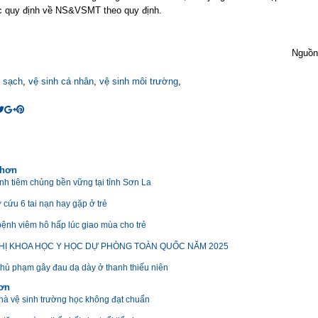
 quy định về NS&VSMT theo quy định.
Nguồn
 sạch
,
vệ sinh cá nhân
,
vệ sinh môi trường
,
 hơn
ình tiêm chủng bền vững tại tỉnh Sơn La
 cứu 6 tai nạn hay gặp ở trẻ
ệnh viêm hô hấp lúc giao mùa cho trẻ
HỊ KHOA HỌC Y HỌC DỰ PHÒNG TOÀN QUỐC NĂM 2025
hủ phạm gây đau dạ dày ở thanh thiếu niên
hơn
hà vệ sinh trường học không đạt chuẩn