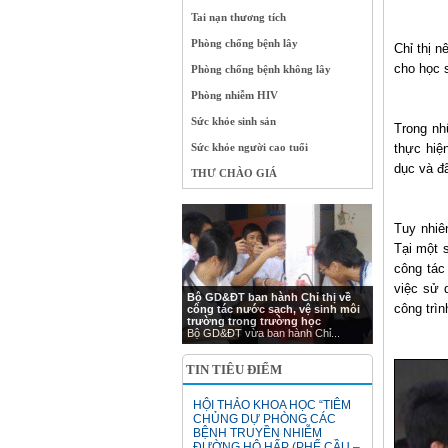
Tai nạn thương tích
Phòng chống bệnh lây
Chỉ thị 
cho học s
Phòng chống bệnh không lây
Phòng nhiễm HIV
Sức khỏe sinh sản
Trong nh
Sức khỏe người cao tuổi
thực hiệ
dục và đ
THƯ CHÀO GIÁ
Tuy nhiê
Tại một 
công tác
việc sử 
Bộ GD&ĐT ban hành Chỉ thị về
công trì
công tác nước sạch, vệ sinh môi
trường trong trường học
Bộ GD&ĐT vừa ban hành Chỉ...
TIN TIÊU ĐIỂM
HỘI THẢO KHOA HỌC “TIÊM
CHỦNG DỰ PHÒNG CÁC
BỆNH TRUYỀN NHIỄM
ĐƯỜNG HÔ HẤP (PHẾ CẦU –