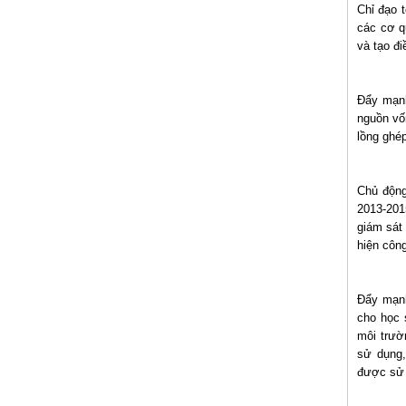
Chỉ đạo 
các cơ q
và tạo đ
Đẩy mạnh
nguồn vố
lồng ghé
Chủ động
2013-201
giám sát
hiện côn
Đẩy mạnh
cho học 
môi trườ
sử dụng,
được sử 