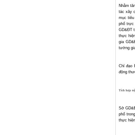
Nhằm tăn
tác xây 
mục tiêu
phố trực
GD&ĐT tr
thực hiệ
gia GD&Đ
tướng gi
Chỉ đạo 
động thư
Tích hợp nộ
Sở GD&ĐT
phố tron
thực hiệ