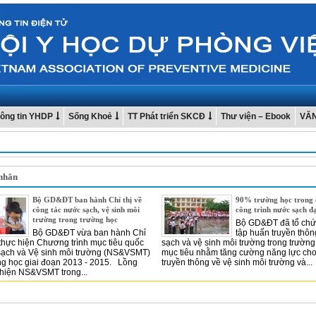
ông tin YHDP
Sống Khoẻ
TT Phát triển SKCĐ
Thư viện – Ebook
VĂ
 nhân
Bộ GD&ĐT ban hành Chỉ thị về
90% trường học trong 
công tác nước sạch, vệ sinh môi
công trình nước sạch đạ
trường trong trường học
Bộ GD&ĐT đã tổ chứ
Bộ GD&ĐT vừa ban hành Chỉ
tập huấn truyền thô
c thực hiện Chương trình mục tiêu quốc
sạch và vệ sinh môi trường trong trường
sạch và Vệ sinh môi trường (NS&VSMT)
mục tiêu nhằm tăng cường năng lực cho
ng học giai đoạn 2013 - 2015. Lồng
truyền thông về vệ sinh môi trường và...
 hiện NS&VSMT trong...