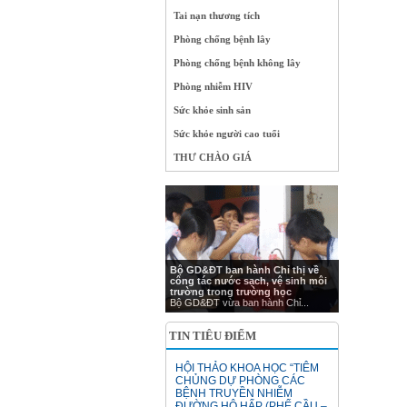
Tai nạn thương tích
Phòng chống bệnh lây
Phòng chống bệnh không lây
Phòng nhiễm HIV
Sức khỏe sinh sản
Sức khỏe người cao tuổi
THƯ CHÀO GIÁ
Bộ GD&ĐT ban hành Chỉ thị về
công tác nước sạch, vệ sinh môi
trường trong trường học
Bộ GD&ĐT vừa ban hành Chỉ...
TIN TIÊU ĐIỂM
HỘI THẢO KHOA HỌC “TIÊM
CHỦNG DỰ PHÒNG CÁC
BỆNH TRUYỀN NHIỄM
ĐƯỜNG HÔ HẤP (PHẾ CẦU –