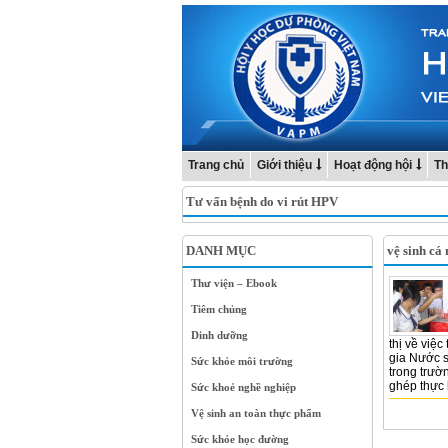
Trang chủ
Giới thiệu
Hoạt động hội
Th
Tư vấn bệnh do vi rút HPV
DANH MỤC
vệ sinh cá
Thư viện – Ebook
Tiêm chủng
Dinh dưỡng
thị về việ
gia Nước 
Sức khỏe môi trường
trong trườ
ghép thực
Sức khoẻ nghề nghiệp
Vệ sinh an toàn thực phẩm
Sức khỏe học đường