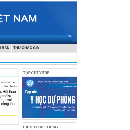
N BẢN
THƯ CHÀO GIÁ
TẠP CHÍ YHDP
cả nước có
t tiêu chuẩn
c Hội thảo
ng nước
 học với
 công tác
LỊCH TIÊM CHỦNG