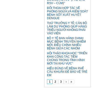
RSV – CÚM)”
ĐỐI THOẠI HỢP TÁC VỀ
PHÒNG NGỪA VÀ KIỂM SOÁT
BỆNH SỐT XUẤT HUYẾT
DENGUE
THỨ TRƯỞNG Y TẾ: CÁN BỘ
LÀM DỰ PHÒNG GIÚP HÀNG
TRIỆU NGƯỜI KHÔNG PHẢI
VÀO VIỆN
BỘ Y TẾ BAN HÀNH DANH
MỤC BỆNH TRUYỀN NHIỄM
MỚI, ĐIỀU CHỈNH NHIỀU
BỆNH GIỮA CÁC NHÓM
HỘI THẢO KHOA HỌC “TRIỂN
KHAI CÔNG TÁC TIÊM
CHỦNG TRONG TÌNH HÌNH
MỚI TẠI KHU VỰC”
HIỂU ĐÚNG VỀ BỆNH PHẾ
CẦU KHUẨN ĐỂ BẢO VỆ TRẺ
EM
1
2
3
›
»