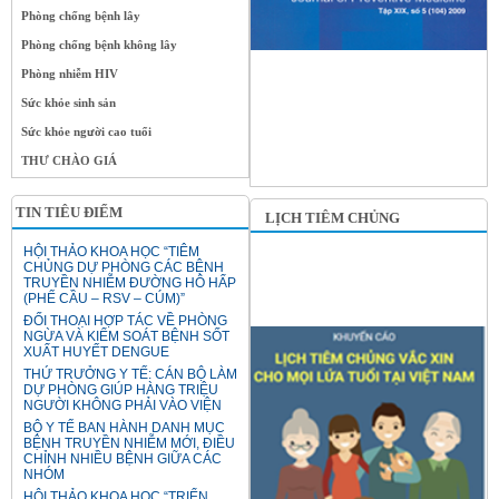
Phòng chống bệnh lây
Phòng chống bệnh không lây
Phòng nhiễm HIV
Sức khỏe sinh sản
Sức khỏe người cao tuổi
THƯ CHÀO GIÁ
TIN TIÊU ĐIỂM
LỊCH TIÊM CHỦNG
HỘI THẢO KHOA HỌC “TIÊM
CHỦNG DỰ PHÒNG CÁC BỆNH
TRUYỀN NHIỄM ĐƯỜNG HÔ HẤP
(PHẾ CẦU – RSV – CÚM)”
ĐỐI THOẠI HỢP TÁC VỀ PHÒNG
NGỪA VÀ KIỂM SOÁT BỆNH SỐT
XUẤT HUYẾT DENGUE
THỨ TRƯỞNG Y TẾ: CÁN BỘ LÀM
DỰ PHÒNG GIÚP HÀNG TRIỆU
NGƯỜI KHÔNG PHẢI VÀO VIỆN
BỘ Y TẾ BAN HÀNH DANH MỤC
BỆNH TRUYỀN NHIỄM MỚI, ĐIỀU
CHỈNH NHIỀU BỆNH GIỮA CÁC
NHÓM
HỘI THẢO KHOA HỌC “TRIỂN