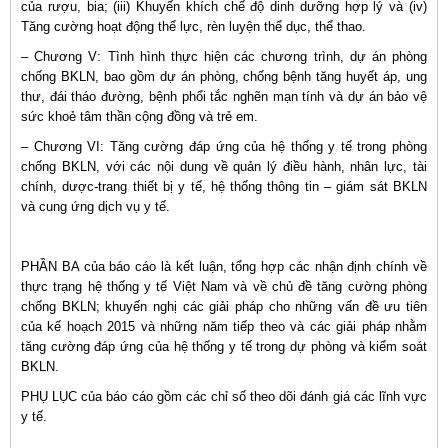
của rượu, bia; (iii) Khuyến khích chế độ dinh dưỡng hợp lý và (iv)
Tăng cường hoạt động thể lực, rèn luyện thể dục, thể thao.
– Chương V: Tình hình thực hiện các chương trình, dự án phòng
chống BKLN, bao gồm dự án phòng, chống bệnh tăng huyết áp, ung
thư, đái tháo đường, bệnh phổi tắc nghẽn mạn tính và dự án bảo vệ
sức khoẻ tâm thần cộng đồng và trẻ em.
– Chương VI: Tăng cường đáp ứng của hệ thống y tế trong phòng
chống BKLN, với các nội dung về quản lý điều hành, nhân lực, tài
chính, dược-trang thiết bị y tế, hệ thống thông tin – giám sát BKLN
và cung ứng dịch vụ y tế.
PHẦN BA của báo cáo là kết luận, tổng hợp các nhận định chính về
thực trạng hệ thống y tế Việt Nam và về chủ đề tăng cường phòng
chống BKLN; khuyến nghị các giải pháp cho những vấn đề ưu tiên
của kế hoạch 2015 và những năm tiếp theo và các giải pháp nhằm
tăng cường đáp ứng của hệ thống y tế trong dự phòng và kiểm soát
BKLN.
PHỤ LỤC của báo cáo gồm các chỉ số theo dõi đánh giá các lĩnh vực
y tế.