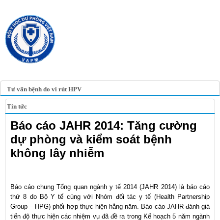
TRANG TIN ĐIỆN TỬ
HỘI Y HỌC DỰ PHÒNG
VIỆT NAM
VIETNAM ASSOCIATION OF
PREVENTIVE MEDICINE
Tư vấn bệnh do vi rút HPV
Tin tức
Báo cáo JAHR 2014: Tăng cường
dự phòng và kiểm soát bệnh
không lây nhiễm
Báo cáo chung Tổng quan ngành y tế 2014 (JAHR 2014) là báo cáo
thứ 8 do Bộ Y tế cùng với Nhóm đối tác y tế (Health Partnership
Group – HPG) phối hợp thực hiện hằng năm. Báo cáo JAHR đánh giá
tiến độ thực hiện các nhiệm vụ đã đề ra trong Kế hoạch 5 năm ngành