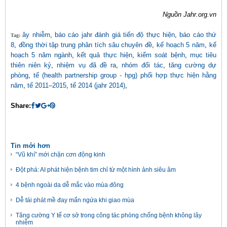
Nguồn Jahr.org.vn
ây nhiễm
,
báo cáo jahr đánh giá tiến độ thực hiện
,
báo cáo thứ
Tag:
8
,
đồng thời tập trung phân tích sâu chuyên đề
,
kế hoạch 5 năm
,
kế
hoạch 5 năm ngành
,
kết quả thực hiện
,
kiểm soát bệnh
,
mục tiêu
thiên niên kỷ
,
nhiệm vụ đã đề ra
,
nhóm đối tác
,
tăng cường dự
phòng
,
tế (health partnership group - hpg) phối hợp thực hiện hằng
năm
,
tế 2011–2015
,
tế 2014 (jahr 2014)
,
Share:
Tin mới hơn
“Vũ khí” mới chặn cơn động kinh
Đột phá: AI phát hiện bệnh tim chỉ từ một hình ảnh siêu âm
4 bệnh ngoài da dễ mắc vào mùa đông
Dễ tái phát mề đay mẩn ngứa khi giao mùa
Tăng cường Y tế cơ sở trong công tác phòng chống bệnh không lây
nhiễm