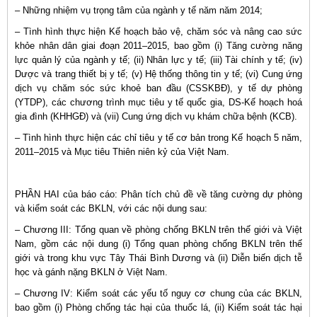
– Những nhiệm vụ trọng tâm của ngành y tế năm năm 2014;
– Tình hình thực hiện Kế hoạch bảo vệ, chăm sóc và nâng cao sức
khỏe nhân dân giai đoạn 2011–2015, bao gồm (i) Tăng cường năng
lực quản lý của ngành y tế; (ii) Nhân lực y tế; (iii) Tài chính y tế; (iv)
Dược và trang thiết bị y tế; (v) Hệ thống thông tin y tế; (vi) Cung ứng
dịch vụ chăm sóc sức khoẻ ban đầu (CSSKBĐ), y tế dự phòng
(YTDP), các chương trình mục tiêu y tế quốc gia, DS-Kế hoạch hoá
gia đình (KHHGĐ) và (vii) Cung ứng dịch vụ khám chữa bệnh (KCB).
– Tình hình thực hiện các chỉ tiêu y tế cơ bản trong Kế hoạch 5 năm,
2011–2015 và Mục tiêu Thiên niên kỷ của Việt Nam.
PHẦN HAI của báo cáo: Phân tích chủ đề về tăng cường dự phòng
và kiểm soát các BKLN, với các nội dung sau:
– Chương III: Tổng quan về phòng chống BKLN trên thế giới và Việt
Nam, gồm các nội dung (i) Tổng quan phòng chống BKLN trên thế
giới và trong khu vực Tây Thái Bình Dương và (ii) Diễn biến dịch tễ
học và gánh nặng BKLN ở Việt Nam.
– Chương IV: Kiểm soát các yếu tố nguy cơ chung của các BKLN,
bao gồm (i) Phòng chống tác hại của thuốc lá, (ii) Kiểm soát tác hại