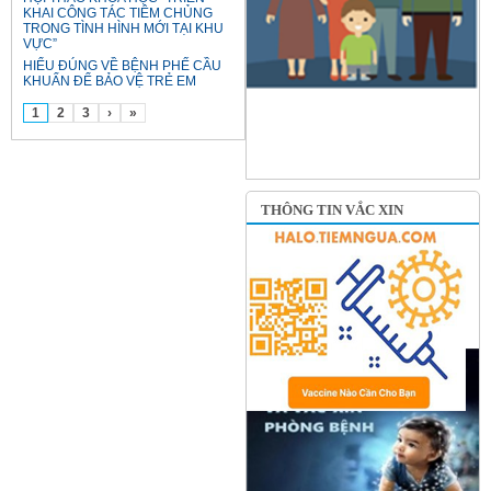
KHAI CÔNG TÁC TIÊM CHỦNG
TRONG TÌNH HÌNH MỚI TẠI KHU
VỰC”
HIỂU ĐÚNG VỀ BỆNH PHẾ CẦU
KHUẨN ĐỂ BẢO VỆ TRẺ EM
1
2
3
›
»
THÔNG TIN VẮC XIN