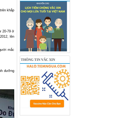
trên khắp
ừ 20-79 ở
2012, lên
người mắc
THÔNG TIN VẮC XIN
inh dưỡng