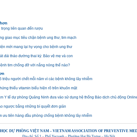
 hơn
 trọng liên quan đến rượu
ng giao mục tiêu chặn bệnh ung thư, tim mạch
hiện mới mang lại hy vọng cho bệnh ung thư
át đái tháo đường thai kỳ: Bảo vệ mẹ và con
ệnh tim chống đỡ với nắng nóng thế nào?
hơn
 triệu người chết mỗi năm vì các bệnh không lây nhiễm
chứng thiếu vitamin biểu hiện rõ trên khuôn mặt
âm Y tế dự phòng Quảng Ninh đưa vào sử dụng hệ thống Báo dịch chủ động Onlin
ào ngược bằng những bí quyết đơn giản
m ưu tiên hàng đầu phòng chống bệnh không lây nhiễm
 HỌC DỰ PHÒNG VIỆT NAM – VIETNAM ASSOCIATION OF PREVENTIVE ME
Địa chỉ: Số 1 – Phố Yecxanh – Phường Hai Bà Trưng – Hà Nội