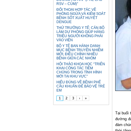
RSV – CÚM)”
ĐỐI THOẠI HỢP TÁC VỀ
PHÒNG NGỪA VÀ KIỂM SOÁT
BỆNH SỐT XUẤT HUYẾT
DENGUE
THỨ TRƯỞNG Y TẾ: CÁN BỘ
LÀM DỰ PHÒNG GIÚP HÀNG
TRIỆU NGƯỜI KHÔNG PHẢI
VÀO VIỆN
BỘ Y TẾ BAN HÀNH DANH
MỤC BỆNH TRUYỀN NHIỄM
MỚI, ĐIỀU CHỈNH NHIỀU
BỆNH GIỮA CÁC NHÓM
HỘI THẢO KHOA HỌC “TRIỂN
KHAI CÔNG TÁC TIÊM
CHỦNG TRONG TÌNH HÌNH
MỚI TẠI KHU VỰC”
HIỂU ĐÚNG VỀ BỆNH PHẾ
CẦU KHUẨN ĐỂ BẢO VỆ TRẺ
EM
1
2
3
›
»
Tại buổi
đường đa
đàm chún
thời tăn