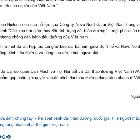
ợi ích cho người dân Việt Nam.”
ohn Nielsen nêu cao nỗ lực của Công ty Novo Nordisk tại Việt Nam trong vi
ình “Các khu trại giúp thay đổi tình trạng đái tháo đường” – một phần của 
 phòng chống căn bệnh tiểu đường của Việt Nam.
ch là một dự án hợp tác công-tư kéo dài ba năm giữa Bộ Y tế và Novo Nor
ống bệnh tiểu đường và nâng cao sức khỏe người dân.
do Đại sứ quán Đan Mạch và Hội Nội tiết và Đái tháo đường Việt Nam (V
nhằm góp phần giải quyết vấn đề bệnh đái tháo đường đang tăng nhanh ở Vi
Ngu
tọa đàm chung tay kiểm soát bệnh đái tháo đường
,
quốc gia
,
tỉ lệ người mắ
ng tăng nhanh nhất thế giới
,
việt nam
,