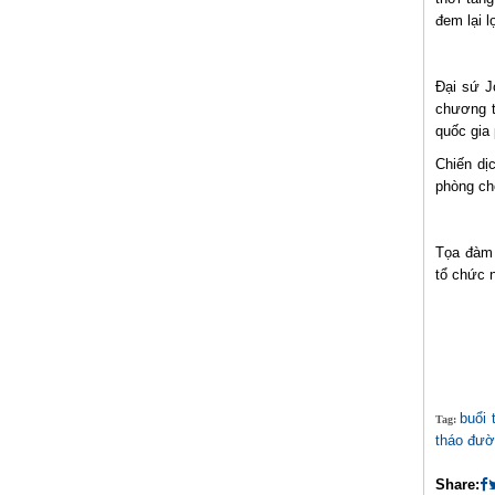
đem lại l
Đại sứ J
chương tr
quốc gia
Chiến dị
phòng ch
Tọa đàm 
tổ chức 
buổi 
Tag:
tháo đườ
Share: