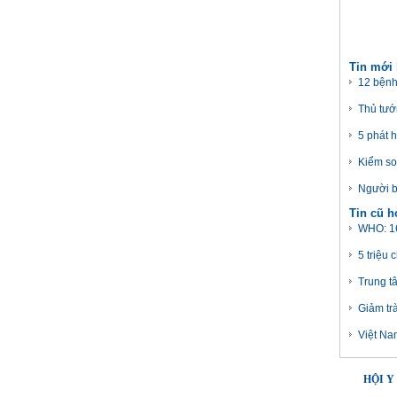
Tin mới
12 bệnh
Thủ tướ
5 phát 
Kiểm so
Người b
Tin cũ 
WHO: 16
5 triệu 
Trung t
Giảm tr
Việt Na
HỘI Y