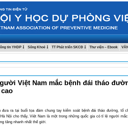
ông tin YHDP
Sống Khoẻ
TT Phát triển SKCĐ
Thư viện – Ebook
VĂ
gười Việt Nam mắc bệnh đái tháo đườ
 cao
n đưa ra tại buổi tọa đàm chung tay kiểm soát bệnh đái tháo đường, tổ 
i Hà Nội cho thấy, Việt Nam là một trong những quốc gia có tỉ lệ người mắc
ng tăng nhanh nhất thế giới.