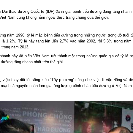
n Đái tháo đường Quốc tế (IDF) đánh giá, bệnh tiểu đường đang tăng nhanh 
. Việt Nam cũng không nằm ngoài thực trạng chung của thế giới.
ững năm 1990, tỷ lệ mắc bệnh tiểu đường trong những người trong độ tuổi t
 là 1,2%. Tỷ lệ này tăng lên đến 2,7% vào năm 2002, rồi 5,3% trong năm 
 trong năm 2013.
nhanh này đã biến Việt Nam trở thành một trong những quốc gia có tỷ lệ 
 đường tăng nhanh nhất trên thế giới.
, việc thay đổi lối sống kiểu “Tây phương” cũng như việc ít vận động và d
 mạnh là nguyên nhân làm gia tăng lượng bệnh nhân tiểu đường ở Việt Nam.