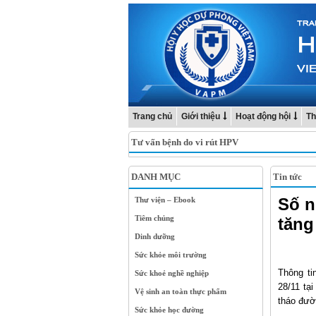
Trang chủ
Giới thiệu
Hoạt động hội
Th
Tư vấn bệnh do vi rút HPV
DANH MỤC
Tin tức
Số n
Thư viện – Ebook
Tiêm chủng
tăng
Dinh dưỡng
Sức khỏe môi trường
Thông ti
Sức khoẻ nghề nghiệp
28/11 tạ
Vệ sinh an toàn thực phẩm
tháo đườ
Sức khỏe học đường