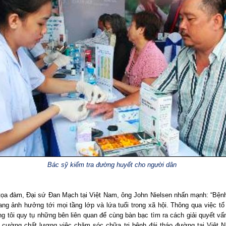
Bác sỹ kiểm tra đường huyết cho người dân
 tọa đàm, Đại sứ Đan Mạch tại Việt Nam, ông John Nielsen nhấn mạnh: “Bệnh
ng ảnh hưởng tới mọi tầng lớp và lứa tuổi trong xã hội. Thông qua việc tổ
g tôi quy tụ những bên liên quan để cùng bàn bạc tìm ra cách giải quyết vấ
g cường chất lượng việc chăm sóc chữa trị bệnh đái tháo đường tại Việt