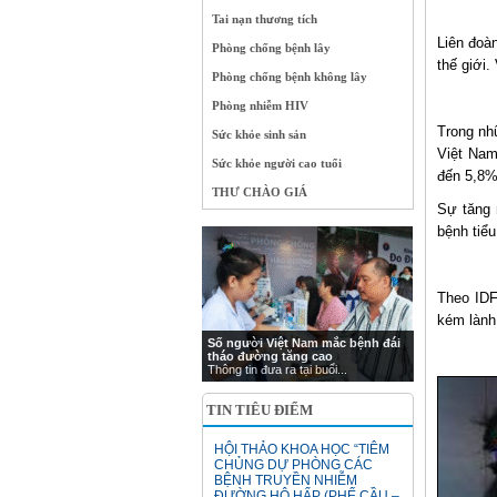
Tai nạn thương tích
Liên đoà
Phòng chống bệnh lây
thế giới
Phòng chống bệnh không lây
Phòng nhiễm HIV
Trong nh
Sức khỏe sinh sản
Việt Nam
Sức khỏe người cao tuổi
đến 5,8%
THƯ CHÀO GIÁ
Sự tăng 
bệnh tiểu
Theo IDF
kém lành
Số người Việt Nam mắc bệnh đái
tháo đường tăng cao
Thông tin đưa ra tại buổi...
TIN TIÊU ĐIỂM
HỘI THẢO KHOA HỌC “TIÊM
CHỦNG DỰ PHÒNG CÁC
BỆNH TRUYỀN NHIỄM
ĐƯỜNG HÔ HẤP (PHẾ CẦU –