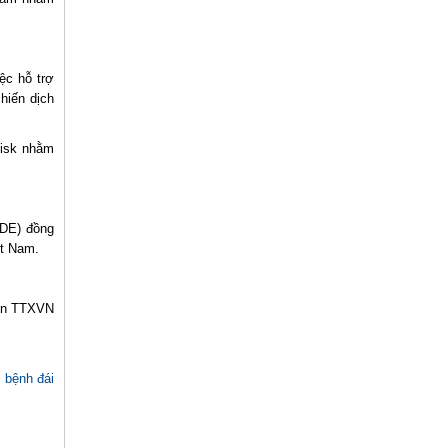
ệc hỗ trợ
chiến dịch
disk nhằm
ADE) đồng
ệt Nam.
ồn TTXVN
c bệnh đái