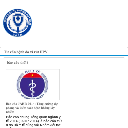
TRANG TIN ĐIỆN TỬ
HỘI Y HỌC DỰ PHÒNG
VIỆT NAM
VIETNAM ASSOCIATION OF
PREVENTIVE MEDICINE
Tư vấn bệnh do vi rút HPV
báo cáo thứ 8
Báo cáo JAHR 2014: Tăng cường dự
phòng và kiểm soát bệnh không lây
nhiễm
Báo cáo chung Tổng quan ngành y
tế 2014 (JAHR 2014) là báo cáo thứ
8 do Bộ Y tế cùng với Nhóm đối tác