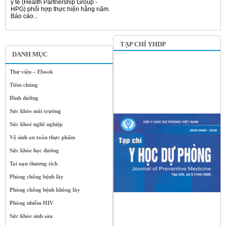
y tế (Health Partnership Group -
HPG) phối hợp thực hiện hằng năm.
Báo cáo...
TẠP CHÍ YHDP
DANH MỤC
Thư viện – Ebook
Tiêm chủng
Dinh dưỡng
Sức khỏe môi trường
Sức khoẻ nghề nghiệp
Vệ sinh an toàn thực phẩm
Sức khỏe học đường
Tai nạn thương tích
Phòng chống bệnh lây
Phòng chống bệnh không lây
Phòng nhiễm HIV
Sức khỏe sinh sản