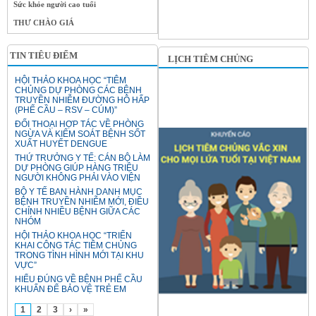
Sức khỏe người cao tuổi
THƯ CHÀO GIÁ
TIN TIÊU ĐIỂM
LỊCH TIÊM CHỦNG
HỘI THẢO KHOA HỌC “TIÊM
CHỦNG DỰ PHÒNG CÁC BỆNH
TRUYỀN NHIỄM ĐƯỜNG HÔ HẤP
(PHẾ CẦU – RSV – CÚM)”
ĐỐI THOẠI HỢP TÁC VỀ PHÒNG
NGỪA VÀ KIỂM SOÁT BỆNH SỐT
XUẤT HUYẾT DENGUE
THỨ TRƯỞNG Y TẾ: CÁN BỘ LÀM
DỰ PHÒNG GIÚP HÀNG TRIỆU
NGƯỜI KHÔNG PHẢI VÀO VIỆN
BỘ Y TẾ BAN HÀNH DANH MỤC
BỆNH TRUYỀN NHIỄM MỚI, ĐIỀU
CHỈNH NHIỀU BỆNH GIỮA CÁC
NHÓM
HỘI THẢO KHOA HỌC “TRIỂN
KHAI CÔNG TÁC TIÊM CHỦNG
TRONG TÌNH HÌNH MỚI TẠI KHU
VỰC”
HIỂU ĐÚNG VỀ BỆNH PHẾ CẦU
KHUẨN ĐỂ BẢO VỆ TRẺ EM
1
2
3
›
»