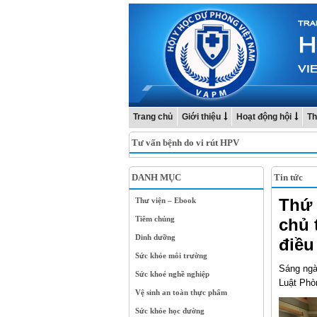
Trang chủ
Giới thiệu
Hoạt động hội
Th
Tư vấn bệnh do vi rút HPV
DANH MỤC
Tin tức
Thứ 
Thư viện – Ebook
Tiêm chủng
chủ 
Dinh dưỡng
điều
Sức khỏe môi trường
Sáng ngà
Sức khoẻ nghề nghiệp
Luật Phò
Vệ sinh an toàn thực phẩm
Sức khỏe học đường