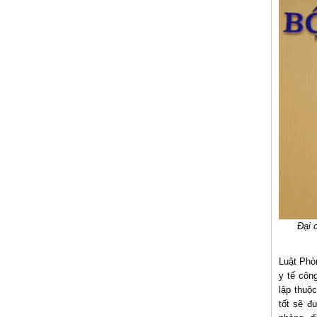
Đại 
Luật Phò
y tế côn
lập thuộ
tốt sẽ đ