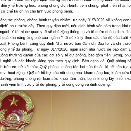
 đến y tế trường học, phòng chống dịch bệnh, tiêm chủng, phát triển nhân l
 cơ chế tài chính cho lĩnh vực phòng bệnh.
công tác phòng, chống bệnh truyền nhiễm, từ ngày 01/7/2026 sẽ không còn 
 dịch” như trước đây. Theo quy định mới, nếu dịch bệnh vẫn nằm trong khả 
 ngành Y tế thì cơ quan y tế sẽ chủ động thông tin và tổ chức chống dịch. T
t quá khả năng ứng phó của ngành Y tế sẽ xử lý theo các cấp độ của Luật 
Luật Phòng bệnh cũng quy định Nhà nước bảo đảm chi đầu tư và chi thư
hống y tế dự phòng. Từ ngày 01/7/2026, ngân sách nhà nước sẽ bảo đảm 
 động thường xuyên của các cơ sở y tế dự phòng, bao gồm tiền lương, phụ
i nghề và các khoản đóng góp theo quy định. Bên cạnh đó, Quỹ phòng 
nh trên cơ sở kế thừa Quỹ phòng, chống tác hại của thuốc lá sẽ tiếp tụ
m vi hoạt động. Quỹ sẽ hỗ trợ các nội dung như khám sàng lọc, khám sức 
 dưỡng, phòng chống rối loạn sức khỏe tâm thần, bệnh không lây nhiễm v
 sinh viên lĩnh vực y tế dự phòng, y tế công cộng và dinh dưỡng.