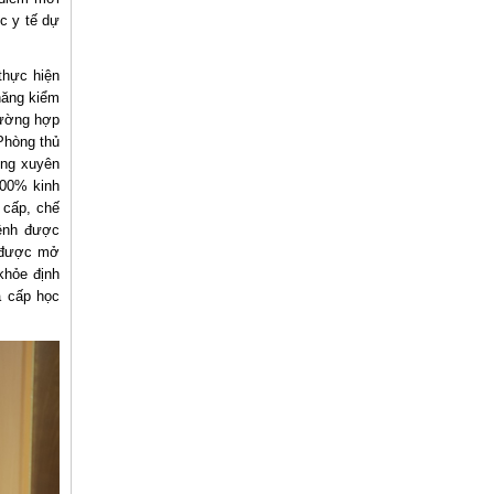
ực y tế dự
thực hiện
năng kiểm
rường hợp
Phòng thủ
ờng xuyên
100% kinh
 cấp, chế
bệnh được
c được mở
khỏe định
à cấp học