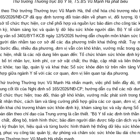
Thứ trưởng Thường trực Bộ Y tế, TS.BS Vũ Mạnh Hà phát biểu
 theo Thứ trưởng Thường trực Vũ Mạnh Hà, thể chế hóa chủ trương nêu t
165/2026/NĐ-CP đã quy định tương đối toàn diện về phạm vi, đối tượng, lộ tr
 sở tổ chức thực hiện, cơ chế phối hợp và nguồn lực bảo đảm cho công tác
h kỳ, khám sàng lọc và quản lý dữ liệu sức khỏe người dân. Bộ Y tế cũ
g văn số 3401/BYT-KCB ngày 12/5/2026 hướng dẫn chuyên môn khám sức 
gười dân nhằm tạo cơ sở để các địa phương triển khai thống nhất. Tuy n
 bước đầu, nhiều địa phương, đơn vị vẫn còn khó khăn, vướng mắc trong quá
c hiện, nhất là các nội dung liên quan đến: Tổ chức khám sức khỏe định k
 bố trí nhân lực, kinh phí, cơ sở vật chất; thu thập, cập nhật và liên thô
 khỏe; tạo lập, quản lý và khai thác Sổ sức khỏe điện tử trên nền tảng 
hợp giữa ngành Y tế với các cơ quan, đơn vị liên quan tại địa phương.
Thứ trưởng Thường trực Vũ Mạnh Hà nhấn mạnh, việc phổ biến đầy đủ, t
dung cốt lõi của Nghị định số 165/2026/NĐ-CP; hướng dẫn cụ thể các nội du
ổ chức thực hiện; trao đổi, tháo gỡ khó khăn, vướng mắc phát sinh trong t
ất nhận thức, cách làm và tăng cường phối hợp giữa các cơ quan, đơn vị; 
triển khai chủ trương khám sức khỏe định kỳ, khám sàng lọc và xây dựng Sổ
oàn dân theo chỉ đạo của Trung ương là cần thiết. “Bộ Y tế xác định tinh thần 
c chất, đồng bộ, tránh hình thức; bảo đảm người dân được tiếp cận dịch vụ
h kỳ thuận lợi, hiệu quả và từng bước hình thành hệ thống dữ liệu sức khỏe
ng, phục vụ công tác quản lý, dự phòng và chăm sóc sức khỏe lâu dài cho n
ng Thường trực Vũ Mạnh Hà nhấn mạnh.