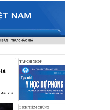
N BẢN
THƯ CHÀO GIÁ
TẠP CHÍ YHDP
Hà
 điều của
LỊCH TIÊM CHỦNG