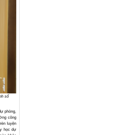
nh số
dự phòng,
ường công
rèn luyện
 y học dự