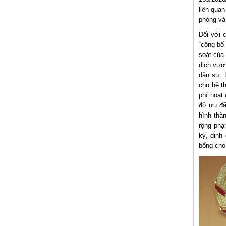
liên quan
phòng và
Đối với 
“công bố
soát của
dịch vượ
dân sự. 
cho hệ t
phí hoạt
độ ưu đã
hình thà
rộng phạ
kỳ, dinh
bổng cho