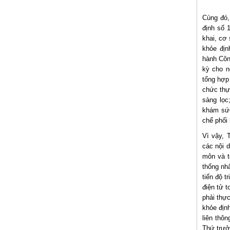
Cùng đó,
định số 
khai, cơ
khỏe địn
hành Côn
kỳ cho n
tổng hợp
chức thự
sàng lọc;
khám sức
chế phối 
Vì vậy, 
các nội 
môn và t
thống nh
tiến độ 
điện tử t
phải thự
khỏe địn
liên thô
Thứ trưở