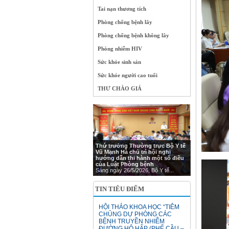
Tai nạn thương tích
Phòng chống bệnh lây
Phòng chống bệnh không lây
Phòng nhiễm HIV
Sức khỏe sinh sản
Sức khỏe người cao tuổi
THƯ CHÀO GIÁ
Thứ trưởng Thường trực Bộ Y tế
Vũ Mạnh Hà chủ trì hội nghị
hướng dẫn thi hành một số điều
của Luật Phòng bệnh
Sáng ngày 26/5/2026, Bộ Y tế...
TIN TIÊU ĐIỂM
HỘI THẢO KHOA HỌC “TIÊM
CHỦNG DỰ PHÒNG CÁC
BỆNH TRUYỀN NHIỄM
ĐƯỜNG HÔ HẤP (PHẾ CẦU –