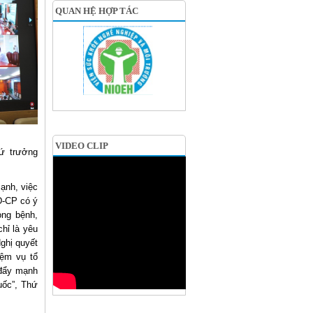
QUAN HỆ HỢP TÁC
VIDEO CLIP
ứ trưởng
ạnh, việc
Đ-CP có ý
òng bệnh,
hỉ là yêu
ghị quyết
ệm vụ tổ
 đẩy mạnh
uốc”, Thứ