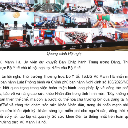
Quang cảnh Hội nghị
ũ Mạnh Hà, Ủy viên dự khuyết Ban Chấp hành Trung ương Đảng, Th
ực Bộ Y tế chủ trì hội nghị tại điểm cầu Bộ Y tế.
u tại hội nghị, Thứ trưởng Thường trực Bộ Y tế, TS.BS Vũ Mạnh Hà nhấn m
 ban hành Luật Phòng bệnh và Chính phủ ban hành Nghị định số 165/2026/N
c biệt quan trọng trong việc hoàn thiện hành lang pháp lý về công tác ph
, bảo vệ và nâng cao sức khỏe Nhân dân trong tình hình mới. “Đây không c
oàn thiện thể chế, mà còn là bước cụ thể hóa chủ trương lớn của Đảng tại N
Q/TW về công tác chăm sóc sức khỏe Nhân dân, trong đó nhấn mạnh nhi
m sức khỏe định kỳ, khám sàng lọc miễn phí cho người dân; đồng thời
ổi số y tế, tạo lập và quản lý Sổ sức khỏe điện tử thống nhất trên toàn q
hường trực Vũ Mạnh Hà nói.