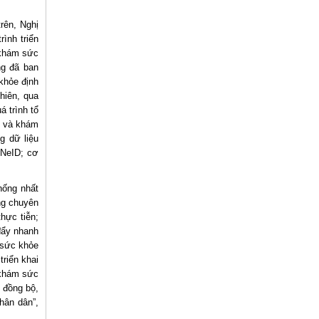
rên, Nghị
ình triển
 khám sức
ng đã ban
khỏe định
hiên, qua
 trình tổ
ỳ và khám
ng dữ liệu
VNeID; cơ
hống nhất
ng chuyên
hực tiễn;
đẩy nhanh
 sức khỏe
triển khai
 khám sức
 đồng bộ,
hân dân”,