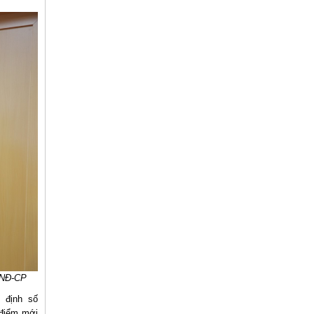
6/NĐ-CP
 định số
 điểm mới