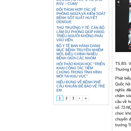
RSV – CÚM)”
ĐỐI THOẠI HỢP TÁC VỀ
PHÒNG NGỪA VÀ KIỂM SOÁT
BỆNH SỐT XUẤT HUYẾT
DENGUE
THỨ TRƯỞNG Y TẾ: CÁN BỘ
LÀM DỰ PHÒNG GIÚP HÀNG
TRIỆU NGƯỜI KHÔNG PHẢI
VÀO VIỆN
BỘ Y TẾ BAN HÀNH DANH
MỤC BỆNH TRUYỀN NHIỄM
MỚI, ĐIỀU CHỈNH NHIỀU
BỆNH GIỮA CÁC NHÓM
TS.BS V
HỘI THẢO KHOA HỌC “TRIỂN
KHAI CÔNG TÁC TIÊM
Thường tr
CHỦNG TRONG TÌNH HÌNH
MỚI TẠI KHU VỰC”
Phát biể
HIỂU ĐÚNG VỀ BỆNH PHẾ
Quốc hội
CẦU KHUẨN ĐỂ BẢO VỆ TRẺ
nghĩa đặ
EM
chăm sóc
1
2
3
›
»
cầu về h
số 72-N
chức khá
chuyển đ
trưởng T