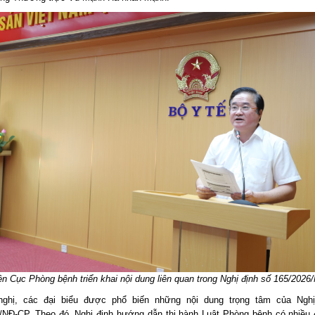
ện Cục Phòng bệnh triển khai nội dung liên quan trong Nghị định số 165/202
 nghị, các đại biểu được phổ biến những nội dung trọng tâm của Nghị
/NĐ-CP. Theo đó, Nghị định hướng dẫn thi hành Luật Phòng bệnh có nhiều