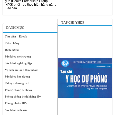
y tế (Health Partnership Group -
HPG) phối hợp thực hiện hằng năm.
Báo cáo...
TẠP CHÍ YHDP
DANH MỤC
Thư viện – Ebook
Tiêm chủng
Dinh dưỡng
Sức khỏe môi trường
Sức khoẻ nghề nghiệp
Vệ sinh an toàn thực phẩm
Sức khỏe học đường
Tai nạn thương tích
Phòng chống bệnh lây
Phòng chống bệnh không lây
Phòng nhiễm HIV
Sức khỏe sinh sản