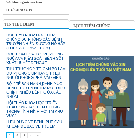
Sức khỏe người cao tuổi
THƯ CHÀO GIÁ
TIN TIÊU ĐIỂM
LỊCH TIÊM CHỦNG
HỘI THẢO KHOA HỌC “TIÊM
CHỦNG DỰ PHÒNG CÁC BỆNH
TRUYỀN NHIỄM ĐƯỜNG HÔ HẤP
(PHẾ CẦU – RSV – CÚM)”
ĐỐI THOẠI HỢP TÁC VỀ PHÒNG
NGỪA VÀ KIỂM SOÁT BỆNH SỐT
XUẤT HUYẾT DENGUE
THỨ TRƯỞNG Y TẾ: CÁN BỘ LÀM
DỰ PHÒNG GIÚP HÀNG TRIỆU
NGƯỜI KHÔNG PHẢI VÀO VIỆN
BỘ Y TẾ BAN HÀNH DANH MỤC
BỆNH TRUYỀN NHIỄM MỚI, ĐIỀU
CHỈNH NHIỀU BỆNH GIỮA CÁC
NHÓM
HỘI THẢO KHOA HỌC “TRIỂN
KHAI CÔNG TÁC TIÊM CHỦNG
TRONG TÌNH HÌNH MỚI TẠI KHU
VỰC”
HIỂU ĐÚNG VỀ BỆNH PHẾ CẦU
KHUẨN ĐỂ BẢO VỆ TRẺ EM
1
2
3
›
»