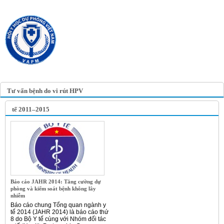
TRANG TIN ĐIỆN TỬ
HỘI Y HỌC DỰ PHÒNG
VIỆT NAM
VIETNAM ASSOCIATION OF
PREVENTIVE MEDICINE
Tư vấn bệnh do vi rút HPV
tế 2011–2015
Báo cáo JAHR 2014: Tăng cường dự
phòng và kiểm soát bệnh không lây
nhiễm
Báo cáo chung Tổng quan ngành y
tế 2014 (JAHR 2014) là báo cáo thứ
8 do Bộ Y tế cùng với Nhóm đối tác