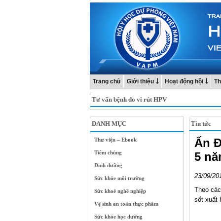
Trang chủ
Giới thiệu
Hoạt động hội
Th
Tư vấn bệnh do vi rút HPV
DANH MỤC
Tin tức
Ấn Đ
Thư viện – Ebook
Tiêm chủng
5 nă
Dinh dưỡng
23/09/20
Sức khỏe môi trường
Theo các
Sức khoẻ nghề nghiệp
sốt xuất 
Vệ sinh an toàn thực phẩm
Sức khỏe học đường