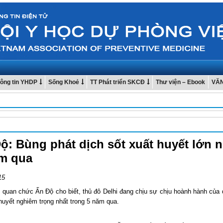
ông tin YHDP
Sống Khoẻ
TT Phát triển SKCĐ
Thư viện – Ebook
VĂ
ộ: Bùng phát dịch sốt xuất huyết lớn n
m qua
15
 quan chức Ấn Độ cho biết, thủ đô Delhi đang chịu sự chịu hoành hành của 
huyết nghiêm trọng nhất trong 5 năm qua.