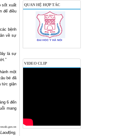
QUAN HỆ HỢP TÁC
o sốt xuất
n để điều
 các bệnh
dân về sự
Đây là sự
ớt.”
VIDEO CLIP
 hành một
cậu bé đã
à tức giận
áng 6 đến
muỗi mang
vncdc.gov.vn
o Laođộng,