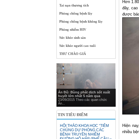
Hơn 1.80
Tai nạn thương tích
đây, cao
Phòng chống bệnh lây
được báo
Phòng chống bệnh không lây
Phòng nhiễm HIV
Sức khỏe sinh sản
Sức khỏe người cao tuổi
THƯ CHÀO GIÁ
Ấn Độ: Bùng phát dịch sốt xuất
huyết lớn nhất 5 năm qua
23/09/2015 Theo các quan chức
Ấn...
TIN TIÊU ĐIỂM
Hiện nay
HỘI THẢO KHOA HỌC “TIÊM
CHỦNG DỰ PHÒNG CÁC
nhiều bệ
BỆNH TRUYỀN NHIỄM
ĐƯỜNG HÔ HẤP (PHẾ CẦU –