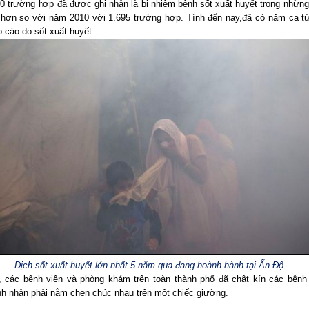
0 trường hợp đã được ghi nhận là bị nhiễm bệnh sốt xuất huyết trong những
 hơn so với năm 2010 với 1.695 trường hợp. Tính đến nay,đã có năm ca t
 cáo do sốt xuất huyết.
Dịch sốt xuất huyết lớn nhất 5 năm qua đang hoành hành tại Ấn Độ.
, các bệnh viện và phòng khám trên toàn thành phố đã chật kín các bệnh
nh nhân phải nằm chen chúc nhau trên một chiếc giường.