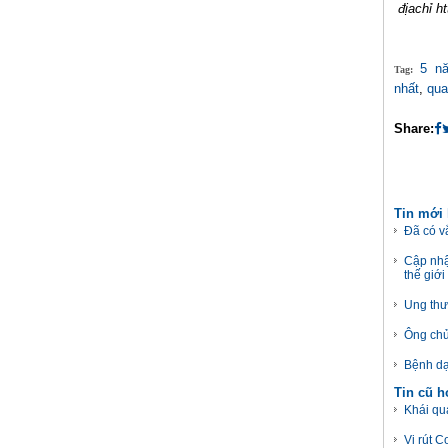
địachỉ h
5 n
Tag:
nhất
,
qua
Share:
Tin mới
Đã có vắ
Cập nhậ
thế giới
Ung thư
Ông chủ
Bệnh dạ
Tin cũ 
Khái qu
Vi rút C