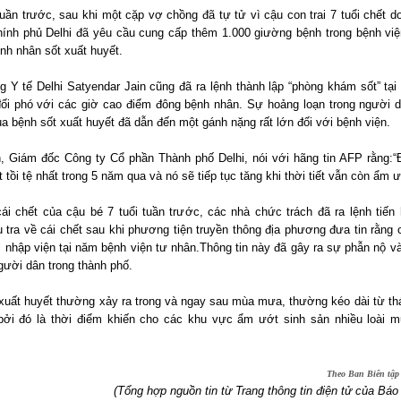
uần trước, sau khi một cặp vợ chồng đã tự tử vì cậu con trai 7 tuổi chết d
hính phủ Delhi đã yêu cầu cung cấp thêm 1.000 giường bệnh trong bệnh việ
ệnh nhân sốt xuất huyết.
g Y tế Delhi Satyendar Jain cũng đã ra lệnh thành lập “phòng khám sốt” tại
đối phó với các giờ cao điểm đông bệnh nhân. Sự hoảng loạn trong người 
ủa bệnh sốt xuất huyết đã dẫn đến một gánh nặng rất lớn đối với bệnh viện.
 Giám đốc Công ty Cổ phần Thành phố Delhi, nói với hãng tin AFP rằng:“
 tồi tệ nhất trong 5 năm qua và nó sẽ tiếp tục tăng khi thời tiết vẫn còn ẩm ư
cái chết của cậu bé 7 tuổi tuần trước, các nhà chức trách đã ra lệnh tiến
u tra về cái chết sau khi phương tiện truyền thông địa phương đưa tin rằng 
i nhập viện tại năm bệnh viện tư nhân.Thông tin này đã gây ra sự phẫn nộ v
gười dân trong thành phố.
 xuất huyết thường xảy ra trong và ngay sau mùa mưa, thường kéo dài từ th
bởi đó là thời điểm khiến cho các khu vực ẩm ướt sinh sản nhiều loài 
Theo Ban Biên tập 
(Tổng hợp nguồn tin từ Trang thông tin điện tử của Bá