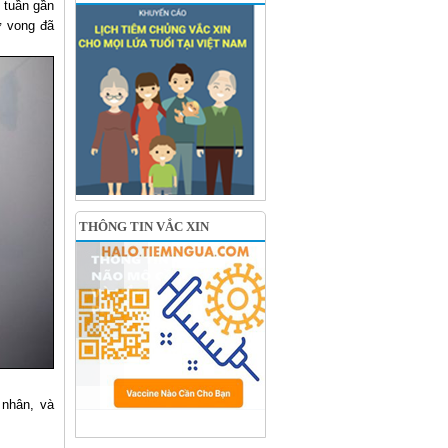
 tuần gần
ử vong đã
THÔNG TIN VẮC XIN
 nhân, và