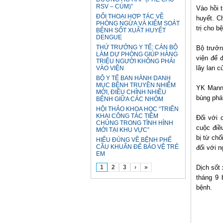
RSV – CÚM)”
Vào hồi t
ĐỐI THOẠI HỢP TÁC VỀ
huyết. C
PHÒNG NGỪA VÀ KIỂM SOÁT
trị cho b
BỆNH SỐT XUẤT HUYẾT
DENGUE
THỨ TRƯỞNG Y TẾ: CÁN BỘ
Bộ trưởn
LÀM DỰ PHÒNG GIÚP HÀNG
viện để 
TRIỆU NGƯỜI KHÔNG PHẢI
lây lan c
VÀO VIỆN
BỘ Y TẾ BAN HÀNH DANH
MỤC BỆNH TRUYỀN NHIỄM
YK Mann,
MỚI, ĐIỀU CHỈNH NHIỀU
bùng phát
BỆNH GIỮA CÁC NHÓM
HỘI THẢO KHOA HỌC “TRIỂN
KHAI CÔNG TÁC TIÊM
Đối với 
CHỦNG TRONG TÌNH HÌNH
cuộc điề
MỚI TẠI KHU VỰC”
bị từ chố
HIỂU ĐÚNG VỀ BỆNH PHẾ
CẦU KHUẨN ĐỂ BẢO VỆ TRẺ
đối với n
EM
Dịch sốt
1
2
3
›
»
tháng 9 
bệnh.