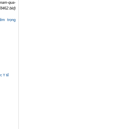
5-nam-qua-
8462.bld)
iêm trọng
c Y tế