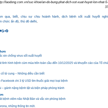
ttp://laodong.com.vn/suc-khoe/an-do-bung-phat-dich-sot-xuat-huyet-lon-nhat-
37
ăm qua
,
biết
,
chịu sự chịu hoành hành
,
dịch bệnh sốt xuất huyết ngh
n chức ấn độ
,
thủ đô delhi
,
 hơn
c xin chống virus sốt xuất huyết
t tình hình bệnh cúm mùa trên toàn cầu đến 10/12/2025 và khuyến cáo của Tổ chứ
 cổ tử cung – Những điều cần biết
 Facebook chi 3 tỷ USD tìm thuốc giải mọi loại bệnh
i – gánh nặng bệnh tật và biện pháp phòng tránh
hơn
át bệnh viêm não Nhật Bản và vắc xin phòng bệnh
orona, những thông tin mới.