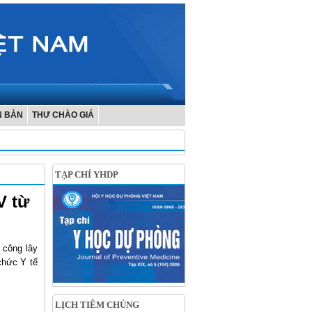
N BẢN
THƯ CHÀO GIÁ
TẠP CHÍ YHDP
V từ
 công lây
chức Y tế
LỊCH TIÊM CHỦNG