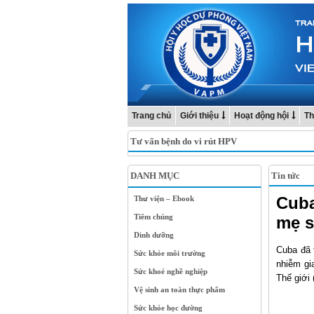
Trang chủ
Giới thiệu
Hoạt động hội
Th
Tư vấn bệnh do vi rút HPV
DANH MỤC
Tin tức
Cuba
Thư viện – Ebook
Tiêm chủng
mẹ s
Dinh dưỡng
Cuba đã 
Sức khỏe môi trường
nhiễm gi
Sức khoẻ nghề nghiệp
Thế giới
Vệ sinh an toàn thực phẩm
Sức khỏe học đường