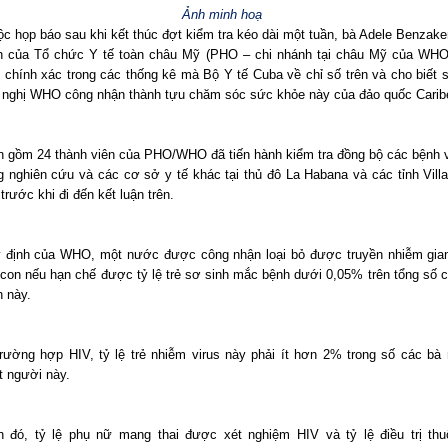
Ảnh minh hoạ
ộc họp báo sau khi kết thúc đợt kiểm tra kéo dài một tuần, bà Adele Benzake
n của Tổ chức Y tế toàn châu Mỹ (PHO – chi nhánh tại châu Mỹ của WHO
h chính xác trong các thống kê mà Bộ Y tế Cuba về chỉ số trên và cho biết 
 nghị WHO công nhận thành tựu chăm sóc sức khỏe này của đảo quốc Carib
n gồm 24 thành viên của PHO/WHO đã tiến hành kiểm tra đồng bộ các bệnh v
g nghiên cứu và các cơ sở y tế khác tại thủ đô La Habana và các tỉnh Villa
trước khi đi đến kết luận trên.
 định của WHO, một nước được công nhận loại bỏ được truyền nhiễm gia
con nếu hạn chế được tỷ lệ trẻ sơ sinh mắc bệnh dưới 0,05% trên tổng số 
 này.
trường hợp HIV, tỷ lệ trẻ nhiễm virus này phải ít hơn 2% trong số các b
t người này.
 đó, tỷ lệ phụ nữ mang thai được xét nghiệm HIV và tỷ lệ điều trị th