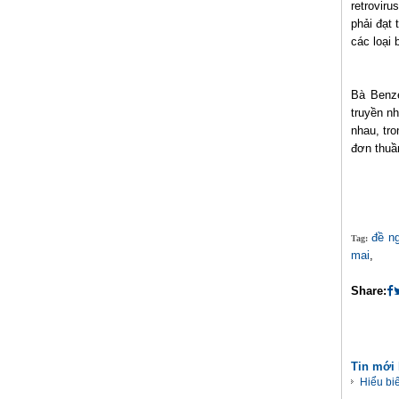
retroviru
phải đạt
các loại 
Bà Benze
truyền n
nhau, tro
đơn thuầ
đề n
Tag:
mai
,
Share:
Tin mới
Hiểu bi