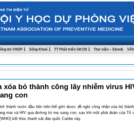
ông tin YHDP
Sống Khoẻ
TT Phát triển SKCĐ
Thư viện – Ebook
VĂ
 xóa bỏ thành công lây nhiễm virus HI
ang con
trở thành nước đầu tiên trên thế giới được đề nghị công nhận xóa bỏ thành
ang mai và HIV qua đường từ mẹ sang con, sau khi một phái đoàn của Tổ 
 (WHO) kết thúc thanh sát đảo quốc Caribe này.