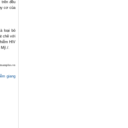
s trên đều
uy cơ của
.
à loại bỏ
t chẽ với
 nhiễm HIV
 Mỹ./.
etnamplus.vn
iễm giang