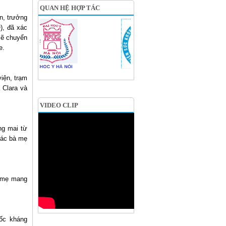
QUAN HỆ HỢP TÁC
n, trưởng
), đã xác
sẽ chuyển
e.
iện, trạm
 Clara và
VIDEO CLIP
ng mai từ
các bà mẹ
à mẹ mang
uốc kháng