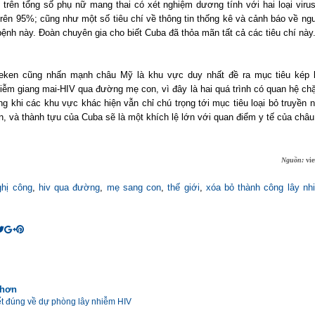
s trên tổng số phụ nữ mang thai có xét nghiệm dương tính với hai loại viru
 trên 95%; cũng như một số tiêu chí về thông tin thống kê và cảnh báo về ng
bệnh này. Đoàn chuyên gia cho biết Cuba đã thỏa mãn tất cả các tiêu chí này
ken cũng nhấn mạnh châu Mỹ là khu vực duy nhất đề ra mục tiêu kép l
hiễm giang mai-HIV qua đường mẹ con, vì đây là hai quá trình có quan hệ chặ
ng khi các khu vực khác hiện vẫn chỉ chú trọng tới mục tiêu loại bỏ truyền
n, và thành tựu của Cuba sẽ là một khích lệ lớn với quan điểm y tế của châu
Nguồn:
vi
ghị công
,
hiv qua đường
,
mẹ sang con
,
thế giới
,
xóa bỏ thành công lây nh
 hơn
ết đúng về dự phòng lây nhiễm HIV