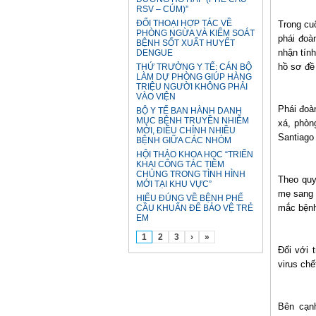
RSV – CÚM)”
ĐỐI THOẠI HỢP TÁC VỀ
Trong cu
PHÒNG NGỪA VÀ KIỂM SOÁT
phái đoà
BỆNH SỐT XUẤT HUYẾT
nhận tín
DENGUE
hồ sơ đề
THỨ TRƯỞNG Y TẾ: CÁN BỘ
LÀM DỰ PHÒNG GIÚP HÀNG
TRIỆU NGƯỜI KHÔNG PHẢI
VÀO VIỆN
Phái đoà
BỘ Y TẾ BAN HÀNH DANH
MỤC BỆNH TRUYỀN NHIỄM
xá, phòn
MỚI, ĐIỀU CHỈNH NHIỀU
Santiago 
BỆNH GIỮA CÁC NHÓM
HỘI THẢO KHOA HỌC “TRIỂN
KHAI CÔNG TÁC TIÊM
CHỦNG TRONG TÌNH HÌNH
Theo quy
MỚI TẠI KHU VỰC”
mẹ sang 
HIỂU ĐÚNG VỀ BỆNH PHẾ
mắc bệnh
CẦU KHUẨN ĐỂ BẢO VỆ TRẺ
EM
1
2
3
›
»
Đối với 
virus chế
Bên cạnh