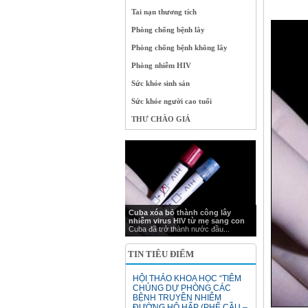
Tai nạn thương tích
Phòng chống bệnh lây
Phòng chống bệnh không lây
Phòng nhiễm HIV
Sức khỏe sinh sản
Sức khỏe người cao tuổi
THƯ CHÀO GIÁ
Cuba xóa bỏ thành công lây
nhiễm virus HIV từ mẹ sang con
Cuba đã trở thành nước đầu...
TIN TIÊU ĐIỂM
HỘI THẢO KHOA HỌC “TIÊM
CHỦNG DỰ PHÒNG CÁC
BỆNH TRUYỀN NHIỄM
ĐƯỜNG HÔ HẤP (PHẾ CẦU –