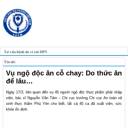
TRANG TIN ĐIỆN TỬ
HỘI Y HỌC DỰ PHÒNG
VIỆT NAM
VIETNAM ASSOCIATION OF
PREVENTIVE MEDICINE
Tư vấn bệnh do vi rút HPV
Tin tức
Vụ ngộ độc ăn cỗ chay: Do thức ăn
để lâu…
Ngày 17/3, liên quan đến vụ 45 người ngộ độc thực phẩm phải nhập
viện, bác sĩ Nguyễn Văn Tâm – Chi cục trưởng Chi cục An toàn vệ
sinh thực thẩm Phú Yên cho biết, tất cả 45 ca đã xuất viện, sức
khỏe ổn định.