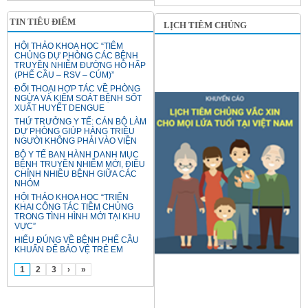
TIN TIÊU ĐIỂM
LỊCH TIÊM CHỦNG
HỘI THẢO KHOA HỌC “TIÊM
CHỦNG DỰ PHÒNG CÁC BỆNH
TRUYỀN NHIỄM ĐƯỜNG HÔ HẤP
(PHẾ CẦU – RSV – CÚM)”
ĐỐI THOẠI HỢP TÁC VỀ PHÒNG
NGỪA VÀ KIỂM SOÁT BỆNH SỐT
XUẤT HUYẾT DENGUE
THỨ TRƯỞNG Y TẾ: CÁN BỘ LÀM
DỰ PHÒNG GIÚP HÀNG TRIỆU
NGƯỜI KHÔNG PHẢI VÀO VIỆN
BỘ Y TẾ BAN HÀNH DANH MỤC
BỆNH TRUYỀN NHIỄM MỚI, ĐIỀU
CHỈNH NHIỀU BỆNH GIỮA CÁC
NHÓM
HỘI THẢO KHOA HỌC “TRIỂN
KHAI CÔNG TÁC TIÊM CHỦNG
TRONG TÌNH HÌNH MỚI TẠI KHU
VỰC”
HIỂU ĐÚNG VỀ BỆNH PHẾ CẦU
KHUẨN ĐỂ BẢO VỆ TRẺ EM
1
2
3
›
»