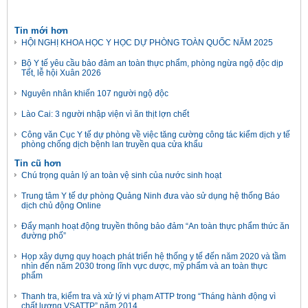
Tin mới hơn
HỘI NGHỊ KHOA HỌC Y HỌC DỰ PHÒNG TOÀN QUỐC NĂM 2025
Bộ Y tế yêu cầu bảo đảm an toàn thực phẩm, phòng ngừa ngộ độc dịp
Tết, lễ hội Xuân 2026
Nguyên nhân khiến 107 người ngộ độc
Lào Cai: 3 người nhập viện vì ăn thịt lợn chết
Công văn Cục Y tế dự phòng về việc tăng cường công tác kiểm dịch y tế
phòng chống dịch bệnh lan truyền qua cửa khẩu
Tin cũ hơn
Chú trọng quản lý an toàn vệ sinh của nước sinh hoạt
Trung tâm Y tế dự phòng Quảng Ninh đưa vào sử dụng hệ thống Báo
dịch chủ động Online
Đẩy mạnh hoạt động truyền thông bảo đảm “An toàn thực phẩm thức ăn
đường phố”
Họp xây dựng quy hoạch phát triển hệ thống y tế đến năm 2020 và tầm
nhìn đến năm 2030 trong lĩnh vực dược, mỹ phẩm và an toàn thực
phẩm
Thanh tra, kiểm tra và xử lý vi phạm ATTP trong “Tháng hành động vì
chất lượng VSATTP” năm 2014