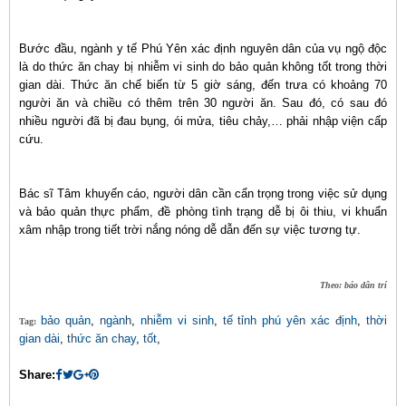
Bước đầu, ngành y tế Phú Yên xác định nguyên dân của vụ ngộ độc
là do thức ăn chay bị nhiễm vi sinh do bảo quản không tốt trong thời
gian dài. Thức ăn chế biến từ 5 giờ sáng, đến trưa có khoảng 70
người ăn và chiều có thêm trên 30 người ăn. Sau đó, có sau đó
nhiều người đã bị đau bụng, ói mửa, tiêu chảy,… phải nhập viện cấp
cứu.
Bác sĩ Tâm khuyến cáo, người dân cần cẩn trọng trong việc sử dụng
và bảo quản thực phẩm, đề phòng tình trạng dễ bị ôi thiu, vi khuẩn
xâm nhập trong tiết trời nắng nóng dễ dẫn đến sự việc tương tự.
Theo: báo dân trí
bảo quản
,
ngành
,
nhiễm vi sinh
,
tế tỉnh phú yên xác định
,
thời
Tag:
gian dài
,
thức ăn chay
,
tốt
,
Share: