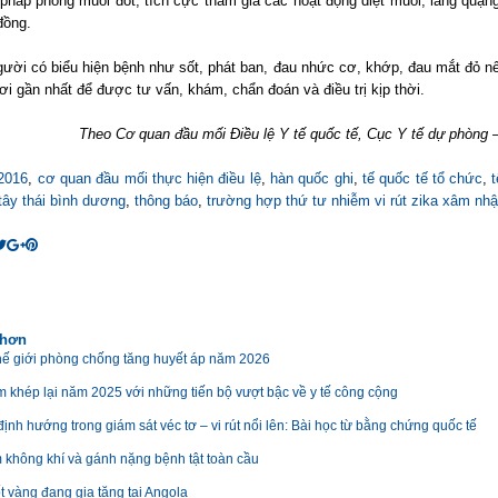
pháp phòng muỗi đốt, tích cực tham gia các hoạt động diệt muỗi, lăng quặn
đồng.
ười có biểu hiện bệnh như sốt, phát ban, đau nhức cơ, khớp, đau mắt đỏ n
ơi gần nhất để được tư vấn, khám, chẩn đoán và điều trị kịp thời.
Theo Cơ quan đầu mối Điều lệ Y tế quốc tế, Cục Y tế dự phòng –
2016
,
cơ quan đầu mối thực hiện điều lệ
,
hàn quốc ghi
,
tế quốc tế tổ chức
,
t
tây thái bình dương
,
thông báo
,
trường hợp thứ tư nhiễm vi rút zika xâm nh
 hơn
ế giới phòng chống tăng huyết áp năm 2026
m khép lại năm 2025 với những tiến bộ vượt bậc về y tế công cộng
nh hướng trong giám sát véc tơ – vi rút nổi lên: Bài học từ bằng chứng quốc tế
 không khí và gánh nặng bệnh tật toàn cầu
t vàng đang gia tăng tại Angola