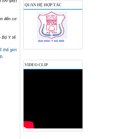
g (bọ gậy)
QUAN HỆ HỢP TÁC
ên đến cơ
 Bộ Y tế.
ế thế giới
ập
,
VIDEO CLIP