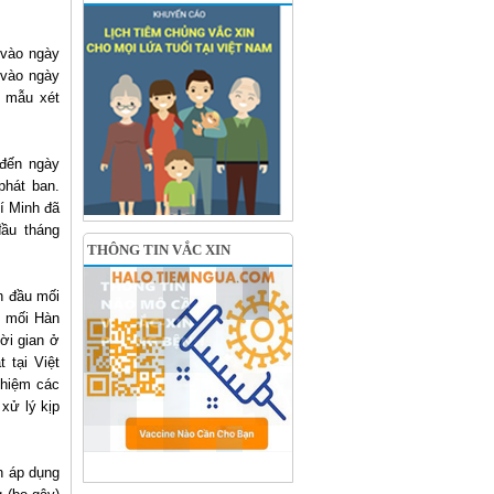
 vào ngày
 vào ngày
y mẫu xét
 đến ngày
phát ban.
í Minh đã
đầu tháng
THÔNG TIN VẮC XIN
n đầu mối
u mối Hàn
ời gian ở
 tại Việt
ghiệm các
xử lý kịp
n áp dụng