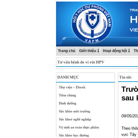
Trang chủ
Giới thiệu
Hoạt động hội
Th
Tư vấn bệnh do vi rút HPV
DANH MỤC
Tin tức
Trườ
Thư viện – Ebook
Tiêm chủng
sau 
Dinh dưỡng
Sức khỏe môi trường
09/05/20
Sức khoẻ nghề nghiệp
Vệ sinh an toàn thực phẩm
Theo thô
vực Tây 
Sức khỏe học đường