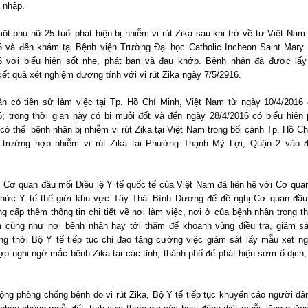
 nhập.
ột phụ nữ 25 tuổi phát hiện bị nhiễm vi rút Zika sau khi trở về từ Việt Nam
6 và đến khám tại Bệnh viện Trường Đại học Catholic Incheon Saint Mary
6 với biểu hiện sốt nhẹ, phát ban và đau khớp. Bệnh nhân đã được lấ
ết quả xét nghiệm dương tính với vi rút Zika ngày 7/5/2916.
n có tiền sử làm việc tại Tp. Hồ Chí Minh, Việt Nam từ ngày 10/4/2016
6; trong thời gian này có bị muỗi đốt và đến ngày 28/4/2016 có biểu hiện 
có thể bệnh nhân bị nhiễm vi rút Zika tại Việt Nam trong bối cảnh Tp. Hồ Ch
 trường hợp nhiễm vi rút Zika tại Phường Thạnh Mỹ Lợi, Quận 2 vào 
, Cơ quan đầu mối Điều lệ Y tế quốc tế của Việt Nam đã liên hệ với Cơ qua
hức Y tế thế giới khu vực Tây Thái Bình Dương để đề nghị Cơ quan đầ
g cấp thêm thông tin chi tiết về nơi làm việc, nơi ở của bệnh nhân trong th
 cũng như nơi bệnh nhân hay tới thăm để khoanh vùng điều tra, giám sát
g thời Bộ Y tế tiếp tục chỉ đạo tăng cường việc giám sát lấy mẫu xét n
ợp nghi ngờ mắc bệnh Zika tại các tỉnh, thành phố để phát hiện sớm ổ dịch, 
ộng phòng chống bệnh do vi rút Zika, Bộ Y tế tiếp tục khuyến cáo người dâ