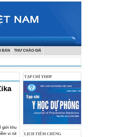
N BẢN
THƯ CHÀO GIÁ
TẠP CHÍ YHDP
ika
 giới khu
ễm vi rút
LỊCH TIÊM CHỦNG