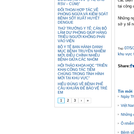
các biện 
RSV – CÚM)”
tại cộng 
ĐỐI THOẠI HỢP TÁC VỀ
PHÒNG NGỪA VÀ KIỂM SOÁT
Những ng
BỆNH SỐT XUẤT HUYẾT
DENGUE
sở y tế n
THỨ TRƯỞNG Y TẾ: CÁN BỘ
LÀM DỰ PHÒNG GIÚP HÀNG
TRIỆU NGƯỜI KHÔNG PHẢI
VÀO VIỆN
BỘ Y TẾ BAN HÀNH DANH
07/5/
Tag:
MỤC BỆNH TRUYỀN NHIỄM
khu vực 
MỚI, ĐIỀU CHỈNH NHIỀU
BỆNH GIỮA CÁC NHÓM
HỘI THẢO KHOA HỌC “TRIỂN
Share:
KHAI CÔNG TÁC TIÊM
CHỦNG TRONG TÌNH HÌNH
MỚI TẠI KHU VỰC”
HIỂU ĐÚNG VỀ BỆNH PHẾ
CẦU KHUẨN ĐỂ BẢO VỆ TRẺ
Tin mới
EM
Ngày Th
1
2
3
›
»
Việt Na
Những đị
Ô nhiễm
Bệnh số