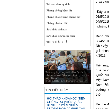
Zika xâm
Tai nạn thương tích
Phòng chống bệnh lây
Đây là m
01/5/201
Phòng chống bệnh không lây
04/5/201
Phòng nhiễm HIV
nghiệm, k
Sức khỏe sinh sản
Sức khỏe người cao tuổi
Bệnh nhâ
30/4/201
THƯ CHÀO GIÁ
Như vậy 
ghi nhận
4/2016.
Hiện nay
của Tổ c
Trường hợp người Hàn Quốc
Quốc cun
nhiễm vi rút Zika sau khi trở về từ
Việt Nam
Việt Nam
09/05/2016 Theo thông báo của Cơ...
Nam. Đồn
trường h
TIN TIÊU ĐIỂM
thời.
HỘI THẢO KHOA HỌC “TIÊM
CHỦNG DỰ PHÒNG CÁC
Để chủ đ
BỆNH TRUYỀN NHIỄM
ĐƯỜNG HÔ HẤP (PHẾ CẦU –