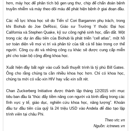
hơn, máy học để phân tích bộ gen ung thư, chip để chẩn đoán bệnh
truyền nhiễm và máy theo dõi máu để phát hiện bệnh ở giai đoạn đầu.
Các nỗ lực khoa học sẽ do Tiến sĩ Cori Bargamnn phụ trách, trong
khi Biohub do Joe DeRissi, Giáo sư Trường Y thuộc Đại học
California và Stephen Quake, kỹ sư công nghệ sinh học, dẫn dắt. Một
trong các dự án đầu tiên của Biohub là phát triển “cell atlas”, một hồ
sơ toàn diện về mọi vị trí và phân tử của tất cả tế bào trong cơ thể
người. Công cụ đó và những công cụ khác sẽ được cung cấp miễn
phí cho toàn bộ cộng đồng khoa học.
Xuất hiện đầy bất ngờ vào cuối buổi thuyết trình là tỷ phú Bill Gates.
Ông cho rằng chúng ta cần nhiều khoa học hơn. Chỉ có khoa học,
chúng ta mới có vắc-xin HIV hay vắc-xin sốt rét.
Chan Zuckerberg Initiative được thành lập tháng 12/2015 với mục
tiêu ban đầu là “thúc đẩy tiềm năng con người và bình đẳng trong các
lĩnh vực y tế, giáo dục, nghiên cứu khoa học, năng lượng”. Khoản
đầu tư đầu tiên của quỹ là 24 triệu USD vào Andela để đào tạo lập
trình viên tại châu Phi.
Theo vtc.vn
Nguồn: ictnews.vn