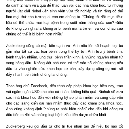
đã dành 2 năm vừa qua để thảo luận với các nhà khoa học, từ những
người đạt giải Nobel đến sinh viên vừa tốt nghiệp và tin rằng có thể
làm mọi thứ cho tương lai con em chúng ta. “Chúng tôi đặt mục tiêu:
liệu có thể chữa mọi loại bệnh trong suốt năm tháng của con? Điều
đó không có nghĩa là không ai bị bệnh mà là trẻ em và con cháu của
chúng có thể ít bị bệnh hơn nhiều”.
Zuckerberg cũng có mặt bên cạnh vợ. Anh nêu lên kế hoạch loại bỏ
gần như tất cả các loại bệnh trong thế kỷ tới. Anh lưu ý bệnh tim,
bệnh truyền nhiễm, ung thư, bệnh thần kinh là những nguyên nhân tử
vong hàng đầu. Không đột phá nào có thể xóa sổ chúng nhưng nếu
đầu tư vào nghiên cứu khoa học cơ bản, xây dựng công cụ mới sẽ
đẩy nhanh tiến trình chống lại chúng.
Theo ông chủ Facebook, tiến trình cấp phép khoa học hiện nay, trao
vài ngăm ngàn USD cho các cá nhân, không hiệu quả. Biohub sẽ đưa
các nhà khoa học đến với những kỹ sư phần mềm và cung cấp vốn
cho các sáng kiến dài hạn nhằm thúc đẩy các khám phá khoa học.
Anh cũng khẳng định “chúng ta phải kiên nhẫn” cho đến khi công cụ
đầu tiên ra đời và những loại bệnh đầu tiên được chữa khỏi.
Zuckerberg kêu gọi đầu tư cho trí tuệ nhân tạo để hiểu bộ não tốt