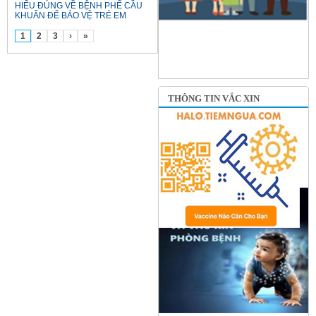
HIỂU ĐÚNG VỀ BỆNH PHẾ CẦU
KHUẨN ĐỂ BẢO VỆ TRẺ EM
1
2
3
›
»
THÔNG TIN VẮC XIN