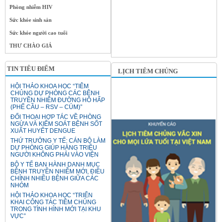
Phòng nhiễm HIV
Sức khỏe sinh sản
Sức khỏe người cao tuổi
THƯ CHÀO GIÁ
TIN TIÊU ĐIỂM
LỊCH TIÊM CHỦNG
HỘI THẢO KHOA HỌC “TIÊM
CHỦNG DỰ PHÒNG CÁC BỆNH
TRUYỀN NHIỄM ĐƯỜNG HÔ HẤP
(PHẾ CẦU – RSV – CÚM)”
ĐỐI THOẠI HỢP TÁC VỀ PHÒNG
NGỪA VÀ KIỂM SOÁT BỆNH SỐT
XUẤT HUYẾT DENGUE
THỨ TRƯỞNG Y TẾ: CÁN BỘ LÀM
DỰ PHÒNG GIÚP HÀNG TRIỆU
NGƯỜI KHÔNG PHẢI VÀO VIỆN
BỘ Y TẾ BAN HÀNH DANH MỤC
BỆNH TRUYỀN NHIỄM MỚI, ĐIỀU
CHỈNH NHIỀU BỆNH GIỮA CÁC
NHÓM
HỘI THẢO KHOA HỌC “TRIỂN
KHAI CÔNG TÁC TIÊM CHỦNG
TRONG TÌNH HÌNH MỚI TẠI KHU
VỰC”