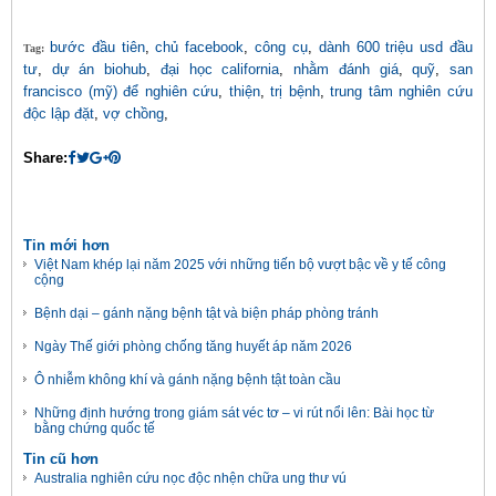
bước đầu tiên
,
chủ facebook
,
công cụ
,
dành 600 triệu usd đầu
Tag:
tư
,
dự án biohub
,
đại học california
,
nhằm đánh giá
,
quỹ
,
san
francisco (mỹ) để nghiên cứu
,
thiện
,
trị bệnh
,
trung tâm nghiên cứu
độc lập đặt
,
vợ chồng
,
Share:
Tin mới hơn
Việt Nam khép lại năm 2025 với những tiến bộ vượt bậc về y tế công
cộng
Bệnh dại – gánh nặng bệnh tật và biện pháp phòng tránh
Ngày Thế giới phòng chống tăng huyết áp năm 2026
Ô nhiễm không khí và gánh nặng bệnh tật toàn cầu
Những định hướng trong giám sát véc tơ – vi rút nổi lên: Bài học từ
bằng chứng quốc tế
Tin cũ hơn
Australia nghiên cứu nọc độc nhện chữa ung thư vú