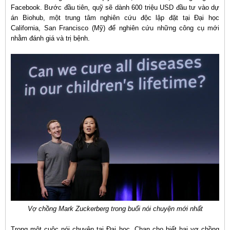
Facebook. Bước đầu tiên, quỹ sẽ dành 600 triệu USD đầu tư vào dự
án Biohub, một trung tâm nghiên cứu độc lập đặt tại Đại học
California, San Francisco (Mỹ) để nghiên cứu những công cụ mới
nhằm đánh giá và trị bệnh.
Vợ chồng Mark Zuckerberg trong buổi nói chuyện mới nhất
Trong một cuộc nói chuyện tại Đại học, Chan cho biết hai vợ chồng