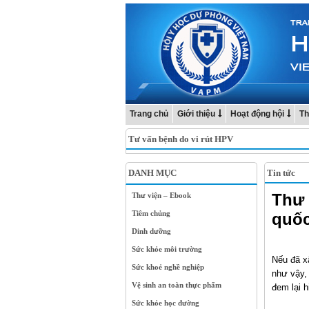
Trang chủ
Giới thiệu
Hoạt động hội
Th
Tư vấn bệnh do vi rút HPV
DANH MỤC
Tin tức
Thư 
Thư viện – Ebook
Tiêm chủng
quốc
Dinh dưỡng
Sức khỏe môi trường
Nếu đã x
Sức khoẻ nghề nghiệp
như vậy,
Vệ sinh an toàn thực phẩm
đem lại 
Sức khỏe học đường