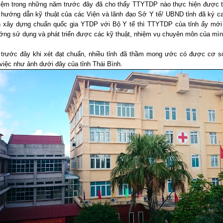
iệm trong những năm trước đây đã cho thấy TTYTDP nào thực hiện được 
h hướng dẫn kỹ thuật của các Viện và lãnh đạo Sở Y tế/ UBND tỉnh đã ký c
n xây dựng chuẩn quốc gia YTDP với Bộ Y tế thì TTYTDP của tỉnh ấy mớ
ng sử dụng và phát triển được các kỹ thuật, nhiệm vụ chuyên môn của mì
trước đây khi xét đạt chuẩn, nhiều tỉnh đã thầm mong ước có được cơ s
việc như ảnh dưới đây của tỉnh Thái Bình.