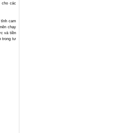
c cho các
 tỉnh cam
 nên chạy
ức và tiền
 trong tư