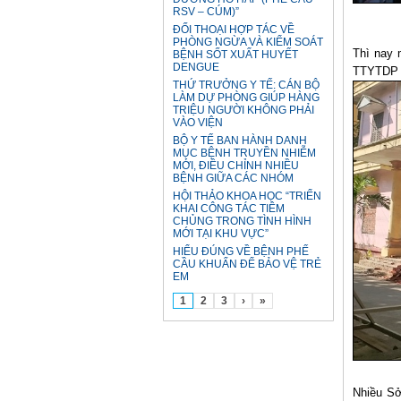
RSV – CÚM)”
ĐỐI THOẠI HỢP TÁC VỀ
PHÒNG NGỪA VÀ KIỂM SOÁT
Thì nay 
BỆNH SỐT XUẤT HUYẾT
DENGUE
TTYTDP t
THỨ TRƯỞNG Y TẾ: CÁN BỘ
LÀM DỰ PHÒNG GIÚP HÀNG
TRIỆU NGƯỜI KHÔNG PHẢI
VÀO VIỆN
BỘ Y TẾ BAN HÀNH DANH
MỤC BỆNH TRUYỀN NHIỄM
MỚI, ĐIỀU CHỈNH NHIỀU
BỆNH GIỮA CÁC NHÓM
HỘI THẢO KHOA HỌC “TRIỂN
KHAI CÔNG TÁC TIÊM
CHỦNG TRONG TÌNH HÌNH
MỚI TẠI KHU VỰC”
HIỂU ĐÚNG VỀ BỆNH PHẾ
CẦU KHUẨN ĐỂ BẢO VỆ TRẺ
EM
1
2
3
›
»
Nhiều Sở