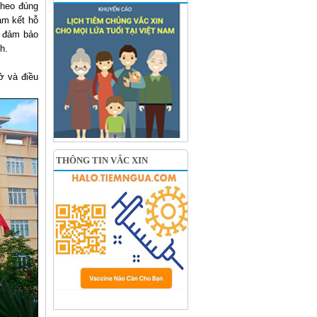
theo đúng
am kết hỗ
i đảm bảo
nh.
ở và điều
THÔNG TIN VẮC XIN