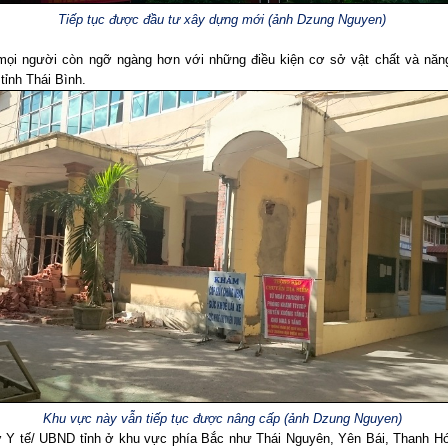
Tiếp tục được đầu tư xây dựng mới (ảnh Dzung Nguyen)
mọi người còn ngỡ ngàng hơn với những điều kiện cơ sở vật chất và năn
ỉnh Thái Bình.
Khu vực này vẫn tiếp tục được nâng cấp (ảnh Dzung Nguyen)
 Y tế/ UBND tỉnh ở khu vực phía Bắc như Thái Nguyên, Yên Bái, Thanh 