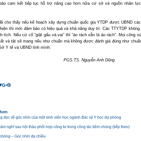
ảo cam kết tiếp tục hỗ trợ nâng cao hơn nữa cơ sở và nguồn nhân lự
đã cho thấy nếu kế hoạch xây dựng chuẩn quốc gia YTDP được UBND các
 hiện thì mới đảm bảo có hiệu quả và khả năng duy trì. Các TTYTDP không
nh tích.
Nếu cứ cố “giật gấu vá vai” thì “áo rách vẫn là áo rách”. Mọi công s
ất và tật sẽ mang nếu như chuẩn mà không được đánh giá đúng như chuẩn
Sở Y tế và UBND tỉnh mình.
PGS.TS. Nguyễn Anh Dũng
 hơn
g đọc về góc nhìn của một sinh viên học ngành Bác sỹ Y học dự phòng
ảm nghĩ sau hội thảo phối hợp công tư trong công tác tiêm chủng (tiếp theo)
 phòng – Góc nhìn đa chiều