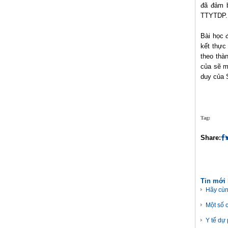
đã đảm b
TTYTDP.
Bài học 
kết thực
theo thà
của sẽ m
duy của 
Tag:
Share:
Tin mới
Hãy cùn
Một số c
Y tế dự