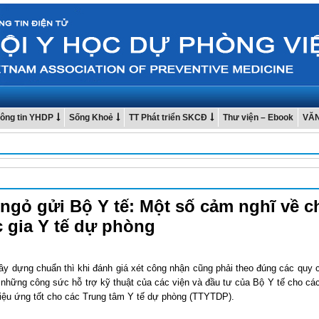
ông tin YHDP
Sống Khoẻ
TT Phát triển SKCĐ
Thư viện – Ebook
VĂ
ngỏ gửi Bộ Y tế: Một số cảm nghĩ về 
 gia Y tế dự phòng
ây dựng chuẩn thì khi đánh giá xét công nhận cũng phải theo đúng các quy 
 những công sức hỗ trợ kỹ thuật của các viện và đầu tư của Bộ Y tế cho các
hiệu ứng tốt cho các Trung tâm Y tế dự phòng (TTYTDP).