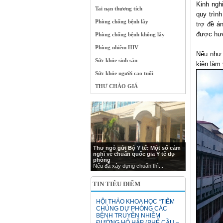
Kinh ngh
Tai nạn thương tích
quy trìn
Phòng chống bệnh lây
trợ đề á
được hướ
Phòng chống bệnh không lây
Phòng nhiễm HIV
Nếu như 
Sức khỏe sinh sản
kiện làm 
Sức khỏe người cao tuổi
THƯ CHÀO GIÁ
Thư ngỏ gửi Bộ Y tế: Một số cảm
nghĩ về chuẩn quốc gia Y tế dự
phòng
Nếu đã xây dựng chuẩn thì...
TIN TIÊU ĐIỂM
HỘI THẢO KHOA HỌC “TIÊM
CHỦNG DỰ PHÒNG CÁC
BỆNH TRUYỀN NHIỄM
ĐƯỜNG HÔ HẤP (PHẾ CẦU –