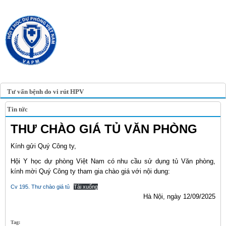
TRANG TIN ĐIỆN TỬ
HỘI Y HỌC DỰ PHÒNG
VIỆT NAM
VIETNAM ASSOCIATION OF
PREVENTIVE MEDICINE
Tư vấn bệnh do vi rút HPV
Tin tức
THƯ CHÀO GIÁ TỦ VĂN PHÒNG
Kính gửi Quý Công ty,
Hội Y học dự phòng Việt Nam có nhu cầu sử dụng tủ Văn phòng,
kính mời Quý Công ty tham gia chào giá với nội dung:
Cv 195. Thư chào giá tủ
Tải xuống
Hà Nội, ngày 12/09/2025
Tag: