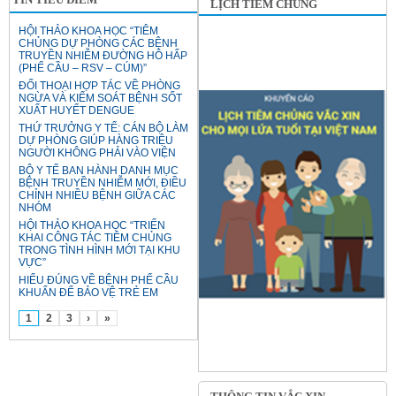
LỊCH TIÊM CHỦNG
HỘI THẢO KHOA HỌC “TIÊM
CHỦNG DỰ PHÒNG CÁC BỆNH
TRUYỀN NHIỄM ĐƯỜNG HÔ HẤP
(PHẾ CẦU – RSV – CÚM)”
ĐỐI THOẠI HỢP TÁC VỀ PHÒNG
NGỪA VÀ KIỂM SOÁT BỆNH SỐT
XUẤT HUYẾT DENGUE
THỨ TRƯỞNG Y TẾ: CÁN BỘ LÀM
DỰ PHÒNG GIÚP HÀNG TRIỆU
NGƯỜI KHÔNG PHẢI VÀO VIỆN
BỘ Y TẾ BAN HÀNH DANH MỤC
BỆNH TRUYỀN NHIỄM MỚI, ĐIỀU
CHỈNH NHIỀU BỆNH GIỮA CÁC
NHÓM
HỘI THẢO KHOA HỌC “TRIỂN
KHAI CÔNG TÁC TIÊM CHỦNG
TRONG TÌNH HÌNH MỚI TẠI KHU
VỰC”
HIỂU ĐÚNG VỀ BỆNH PHẾ CẦU
KHUẨN ĐỂ BẢO VỆ TRẺ EM
1
2
3
›
»