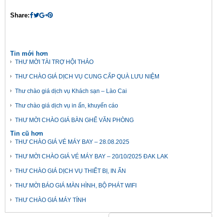
Share:
Tin mới hơn
THƯ MỜI TÀI TRỢ HỘI THẢO
THƯ CHÀO GIÁ DỊCH VỤ CUNG CẤP QUÀ LƯU NIỆM
Thư chào giá dịch vụ Khách sạn – Lào Cai
Thư chào giá dịch vụ in ấn, khuyến cáo
THƯ MỜI CHÀO GIÁ BÀN GHẾ VĂN PHÒNG
Tin cũ hơn
THƯ CHÀO GIÁ VÉ MÁY BAY – 28.08.2025
THƯ MỜI CHÀO GIÁ VÉ MÁY BAY – 20/10/2025 ĐAK LAK
THƯ CHÀO GIÁ DỊCH VỤ THIẾT BỊ, IN ẤN
THƯ MỜI BÁO GIÁ MÀN HÌNH, BỘ PHÁT WIFI
THƯ CHÀO GIÁ MÁY TÍNH