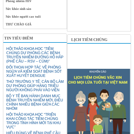
Phòng nhiễm HIV
Sức khỏe sinh sản
Sức khỏe người cao tuổi
THƯ CHÀO GIÁ
TIN TIÊU ĐIỂM
LỊCH TIÊM CHỦNG
HỘI THẢO KHOA HỌC “TIÊM
CHỦNG DỰ PHÒNG CÁC BỆNH
TRUYỀN NHIỄM ĐƯỜNG HÔ HẤP
(PHẾ CẦU – RSV – CÚM)”
ĐỐI THOẠI HỢP TÁC VỀ PHÒNG
NGỪA VÀ KIỂM SOÁT BỆNH SỐT
XUẤT HUYẾT DENGUE
THỨ TRƯỞNG Y TẾ: CÁN BỘ LÀM
DỰ PHÒNG GIÚP HÀNG TRIỆU
NGƯỜI KHÔNG PHẢI VÀO VIỆN
BỘ Y TẾ BAN HÀNH DANH MỤC
BỆNH TRUYỀN NHIỄM MỚI, ĐIỀU
CHỈNH NHIỀU BỆNH GIỮA CÁC
NHÓM
HỘI THẢO KHOA HỌC “TRIỂN
KHAI CÔNG TÁC TIÊM CHỦNG
TRONG TÌNH HÌNH MỚI TẠI KHU
VỰC”
HIỂU ĐÚNG VỀ BỆNH PHẾ CẦU