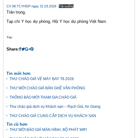
CV 08.TCYHDP ngay 31.03.2026
Tải xuống
Trân trọng,
Tạp chí Y học dự phòng, Hội Y học dự phòng Việt Nam.
Tag:
Share:
Tin mới hơn
THƯ CHÀO GIÁ VÉ MÁY BAY T8.2026
THƯ MỜI CHÀO GIÁ BÀN GHẾ VĂN PHÒNG
THÔNG BÁO MỜI THAM GIA CHÀO GIÁ
Thư chào giá dịch vụ Khách sạn – Rạch Giá, An Giang
THƯ CHÀO GIÁ CUNG CẤP DỊCH VỤ KHÁCH SẠN
Tin cũ hơn
THƯ MỜI BÁO GIÁ MÀN HÌNH, BỘ PHÁT WIFI