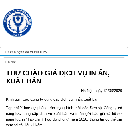
TRANG TIN ĐIỆN TỬ
HỘI Y HỌC DỰ PHÒNG
VIỆT NAM
VIETNAM ASSOCIATION OF
PREVENTIVE MEDICINE
Tư vấn bệnh do vi rút HPV
Tin tức
THƯ CHÀO GIÁ DỊCH VỤ IN ẤN,
XUẤT BẢN
Hà Nội, ngày 31/03/2026
Kính gửi: Các Công ty cung cấp dịch vụ in ấn, xuất bản
Tạp chí Y học dự phòng trân trọng kính mời các Đơn vị/ Công ty có
năng lực cung cấp dịch vụ xuất bản và in ấn gửi báo giá và hồ sơ
năng lực in “Tạp chí Y học dự phòng” năm 2026, thông tin cụ thể xin
xem tại tài liệu đi kèm: