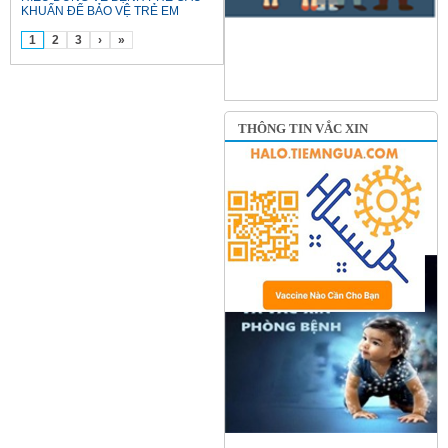
KHUẨN ĐỂ BẢO VỆ TRẺ EM
1
2
3
›
»
THÔNG TIN VẮC XIN